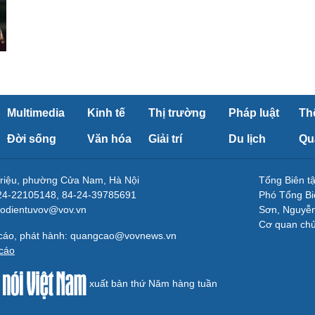
Multimedia
Kinh tế
Thị trường
Pháp luật
Th
Đời sống
Văn hóa
Giải trí
Du lịch
Qu
Triệu, phường Cửa Nam, Hà Nội
Tổng Biên 
-24-22105148, 84-24-39785691
Phó Tổng Bi
aodientuvov@vov.vn
Sơn, Nguyễn
Cơ quan ch
 cáo, phát hành: quangcao@vovnews.vn
cáo
xuất bản thứ Năm hàng tuần