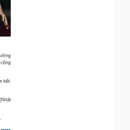
hưởng
 cộng
n kết.
(Nhật
.