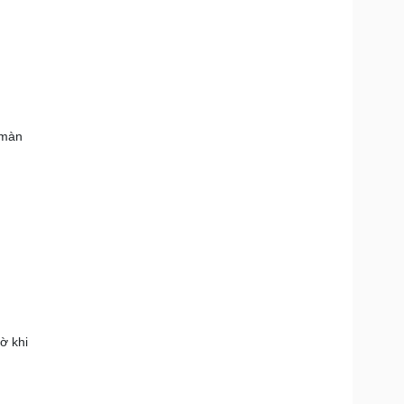
 màn
ờ khi