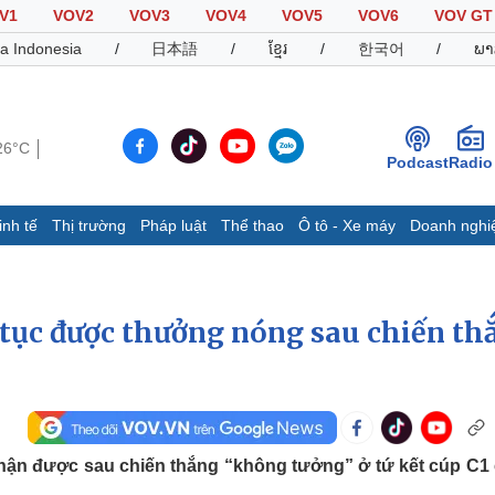
V1
VOV2
VOV3
VOV4
VOV5
VOV6
VOV GT
a Indonesia
/
日本語
/
ខ្មែរ
/
한국어
/
ພາ
26°C
Podcast
Radio
inh tế
Thị trường
Pháp luật
Thể thao
Ô tô - Xe máy
Doanh nghi
Thế giới
Multimedia
K
Quan sát
Video
B
 tục được thưởng nóng sau chiến th
Cuộc sống đó đây
Ảnh
K
Hồ sơ
E-Magazine
Infographic
Thể thao
Ô tô - Xe máy
D
hận được sau chiến thắng “không tưởng” ở tứ kết cúp C1
Bóng đá
Ô tô
T