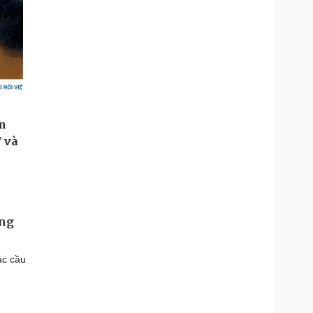
ông
ác cầu