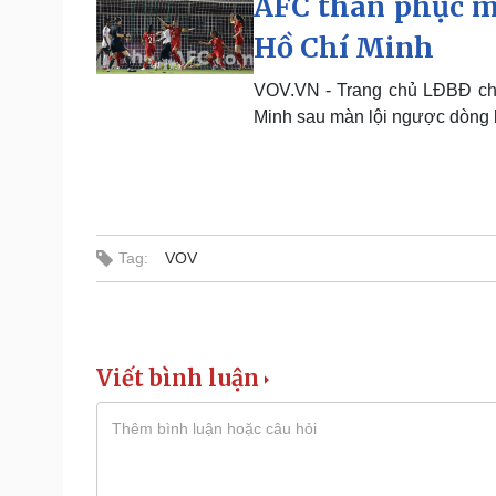
AFC thán phục m
Hồ Chí Minh
VOV.VN - Trang chủ LĐBĐ ch
Minh sau màn lội ngược dòng 
Tag:
VOV
Viết bình luận