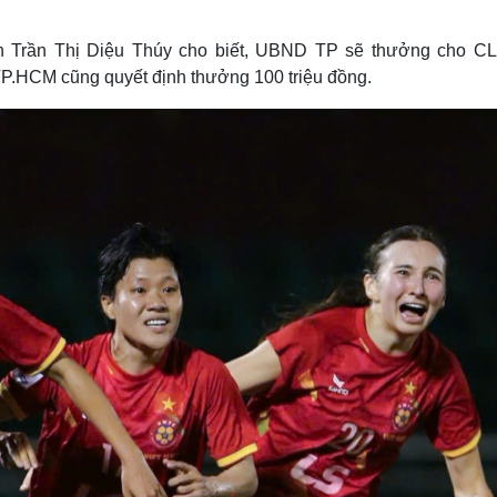
Lịch thi đấu bóng đá
Xe máy
Thế giới thể thao
Tư vấn
 Trần Thị Diệu Thúy cho biết, UBND TP sẽ thưởng cho C
eSports
V
P.HCM cũng quyết định thưởng 100 triệu đồng.
Hậu trường
Văn hóa
Giải trí
D
Sân khấu - Điện ảnh
Nghệ sĩ
Văn học
Thời trang
Âm nhạc
Sao Việt
c
Di sản