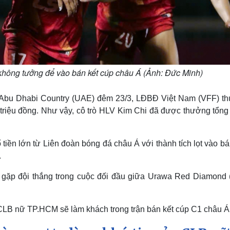
hông tưởng để vào bán kết cúp châu Á (Ảnh: Đức Minh)
B Abu Dhabi Country (UAE) đêm 23/3, LĐBĐ Việt Nam (VFF) t
riệu đồng. Như vậy, cô trò HLV Kim Chi đã được thưởng tổng
tiền lớn từ Liên đoàn bóng đá châu Á với thành tích lọt vào bá
.
gặp đội thắng trong cuộc đối đầu giữa Urawa Red Diamond 
 CLB nữ TP.HCM sẽ làm khách trong trận bán kết cúp C1 châu Á