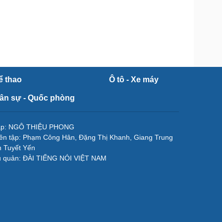
ể thao
Ô tô - Xe máy
ân sự - Quốc phòng
tập: NGÔ THIỆU PHONG
ên tập: Phạm Công Hân, Đặng Thị Khanh, Giang Trung
 Tuyết Yến
ủ quản: ĐÀI TIẾNG NÓI VIỆT NAM