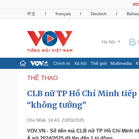
VO
中文
/
français
/
Deutsch
/
Bahas
Hà Nội
Chính trị
Xã hội
Thế giới
Multimedia
K
Chính trị
Xã hội
THỂ THAO
Đảng
Tin 24h
CLB nữ TP Hồ Chí Minh tiếp
Tổ chức nhân sự
Dự báo thời tiết
Quốc hội
Giáo dục
“không tưởng”
Nhận diện sự thật
Dấu ấn VOV
Việc làm
Biển đảo
Chủ Nhật, 14:43, 23/03/2025
Pháp luật
Quân sự - Quốc phòng
VOV.VN - Số tiền mà CLB nữ TP Hồ Chí Minh n
Vụ án
Vũ khí
Á nữ 2024/2025 đã lên đến 1 tỷ đồng.