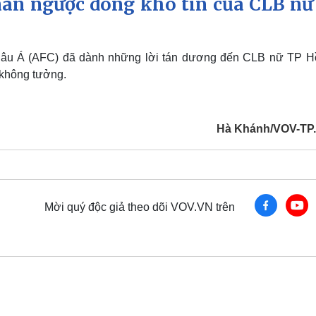
àn ngược dòng khó tin của CLB nữ
âu Á (AFC) đã dành những lời tán dương đến CLB nữ TP H
không tưởng.
Hà Khánh/VOV-TP
Mời quý độc giả theo dõi VOV.VN trên