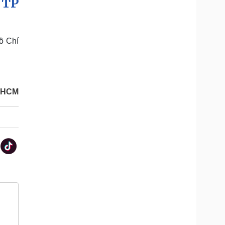
 TP
ồ Chí
.HCM