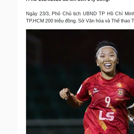
Tin nóng
Việt Nam
Tư vấn luật
Phân tích
Ngày 23/3, Phó Chủ tịch UBND TP Hồ Chí Minh
TP.HCM 200 triệu đồng. Sở Văn hóa và Thể thao T
Sức khỏe
Đời sống
Dinh dưỡng - món ngon
Nhà đẹp
Cây thuốc
Blog
Sản phụ khoa
Tình yêu - Gia đình
Nhi khoa
Nam khoa
Làm đẹp - giảm cân
Phòng mạch online
Ăn sạch sống khỏe
Cải chính