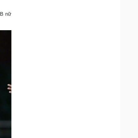
Doanh nghiệp 24h
Tin Công nghệ
Doanh nhân
Trải nghiệm
LB nữ
ì cộng đồng
Chuyển đổi số
u lịch
Podcast
Tư vấn
Câu chuyện thời sự
Săn Tour
Đọc truyện đêm khuya
heck-in
Cửa sổ tình yêu
Kể chuyện cho bé
Hạt giống tâm hồn