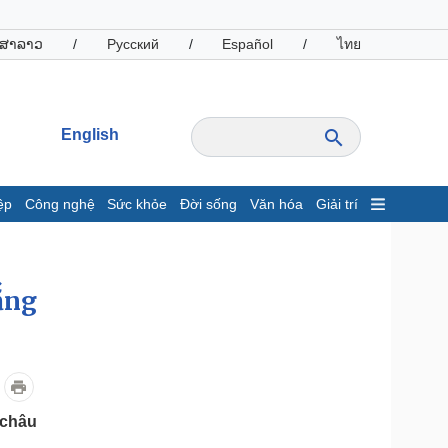
ສາລາວ
/
Русский
/
Español
/
ไทย
English
ệp
Công nghệ
Sức khỏe
Đời sống
Văn hóa
Giải trí
inh tế
Thị trường
ất động sản
Giá vàng
ắng
hởi nghiệp
Tiêu dùng
Tỷ giá
Chứng khoán
Giá cà phê
oanh nghiệp
Công nghệ
 châu
hông tin doanh nghiệp
Sành điệu