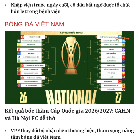
Nhập viện trước ngày cưới, cô dâu bất ngờ được tổ chức
hôn lễ trong bệnh viện
BÓNG ĐÁ VIỆT NAM
Sức khỏe
Đời sống
Dinh dưỡng - món ngon
Nhà đẹp
Cây thuốc
Blog
Sản phụ khoa
Tình yêu - Gia đình
Nhi khoa
Nam khoa
Làm đẹp - giảm cân
Phòng mạch online
Ăn sạch sống khỏe
Kết quả bốc thăm Cúp Quốc gia 2026/2027: CAHN
và Hà Nội FC dễ thở
VPF thay đổi bộ nhận diện thương hiệu, tham vọng nâng
tầm bóng đá Việt Nam