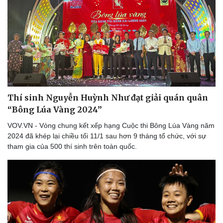
Thể thao
Ô tô - Xe máy
Bóng đá
Ô tô
Lịch thi đấu bóng đá
Xe máy
Thế giới thể thao
Tư vấn
eSports
Hậu trường
Thí sinh Nguyễn Huỳnh Như đạt giải quán quân
“Bông Lúa Vàng 2024”
VOV.VN - Vòng chung kết xếp hạng Cuộc thi Bông Lúa Vàng năm
2024 đã khép lại chiều tối 11/1 sau hơn 9 tháng tổ chức, với sự
tham gia của 500 thí sinh trên toàn quốc.