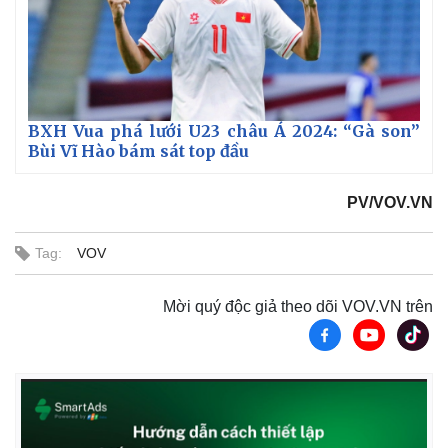
BXH Vua phá lưới U23 châu Á 2024: “Gà son”
Bùi Vĩ Hào bám sát top đầu
PV/VOV.VN
Tag:
VOV
Mời quý độc giả theo dõi VOV.VN trên