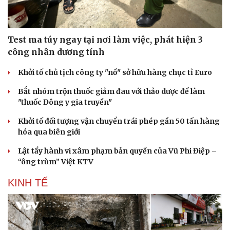
Hạt giống tâm hồn
Test ma túy ngay tại nơi làm việc, phát hiện 3
công nhân dương tính
Khởi tố chủ tịch công ty "nổ" sở hữu hàng chục tỉ Euro
Bắt nhóm trộn thuốc giảm đau với thảo dược để làm
"thuốc Đông y gia truyền"
Khởi tố đối tượng vận chuyển trái phép gần 50 tấn hàng
hóa qua biên giới
Lật tẩy hành vi xâm phạm bản quyền của Vũ Phi Điệp –
“ông trùm” Việt KTV
KINH TẾ