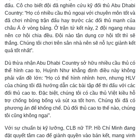
đấu. Cô cho biết đội đã nghiên cứu kỹ đối thủ Abu Dhabi
Country: “Họ có nhiều cầu thủ ngoại với chuyên môn tốt và
đã chơi những trận đấu hay trước các đối thủ mạnh của
châu Á ở vòng bảng. Ở trận tứ kết này, 2 đội ngang nhau
nên cơ hội chia đều. Đội nào tận dụng cơ hội tốt thì sẽ
thắng. Chúng tôi chơi trên sân nhà nên sẽ nỗ lực giành kết
quả tốt nhất”.
Dù thừa nhận Abu Dhabi Country sở hữu nhiều cầu thủ có
thể hình cao to, Huỳnh Như khẳng định điều này không
phải vấn đề lớn: “Họ có thể hình nhỉnh hơn, nhưng HLV
của chúng tôi đã hướng dẫn các bài tập để thi đấu với các
Thế giới
Multimedia
đối thủ cao to. Đặc biệt, chúng tôi có cầu thủ Việt kiều hỗ
Quan sát
Video
trợ chống bóng bổng và sút xa tốt hơn. Chúng tôi đã có
Cuộc sống đó đây
Ảnh
phương án để khống chế. Dù đối thủ cao to thế nào, chúng
Hồ sơ
E-Magazine
tôi cũng không ngại”.
Infographic
Với sự chuẩn bị kỹ lưỡng, CLB nữ TP. Hồ Chí Minh đang
đặt quyết tâm cao để giành quyền vào bán kết, mang vinh