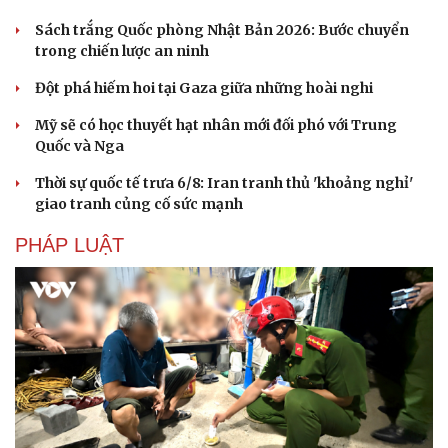
Sách trắng Quốc phòng Nhật Bản 2026: Bước chuyển
trong chiến lược an ninh
Đột phá hiếm hoi tại Gaza giữa những hoài nghi
Mỹ sẽ có học thuyết hạt nhân mới đối phó với Trung
Quốc và Nga
Thời sự quốc tế trưa 6/8: Iran tranh thủ 'khoảng nghỉ'
giao tranh củng cố sức mạnh
PHÁP LUẬT
Du lịch
Podcast
Tư vấn
Câu chuyện thời sự
Săn Tour
Đọc truyện đêm khuya
check-in
Cửa sổ tình yêu
Kể chuyện cho bé