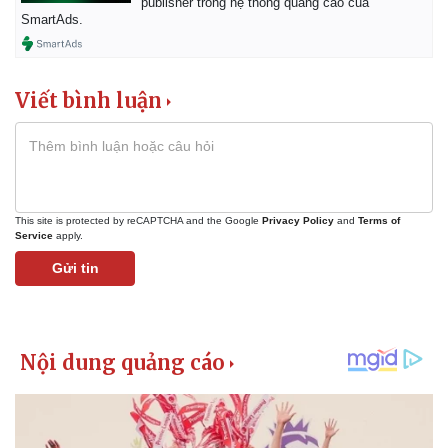
publisher trong hệ thống quảng cáo của
Giá cà phê
SmartAds.
Viết bình luận
This site is protected by reCAPTCHA and the Google
Privacy Policy
and
Terms of
Service
apply.
Gửi tin