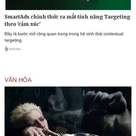
SmartAds chính thức ra mắt tính năng Targeting
theo 'cảm xúc'
Doanh nghiệp
Công nghệ
Đây là bước mở rộng quan trọng trong hệ sinh thái contextual
Thông tin doanh nghiệp
Sành điệu
targeting.
Doanh nghiệp 24h
Tin Công nghệ
Doanh nhân
Trải nghiệm
Vì cộng đồng
Chuyển đổi số
VĂN HÓA