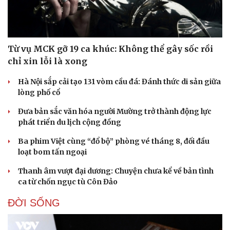
Từ vụ MCK gỡ 19 ca khúc: Không thể gây sốc rồi
chỉ xin lỗi là xong
Hà Nội sắp cải tạo 131 vòm cầu đá: Đánh thức di sản giữa
lòng phố cổ
Đưa bản sắc văn hóa người Mường trở thành động lực
phát triển du lịch cộng đồng
Ba phim Việt cùng “đổ bộ” phòng vé tháng 8, đối đầu
loạt bom tấn ngoại
Thanh âm vượt đại dương: Chuyện chưa kể về bản tình
ca từ chốn ngục tù Côn Đảo
ĐỜI SỐNG