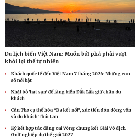
Du lịch biển Việt Nam: Muốn bứt phá phải vượt
khỏi lợi thế tự nhiên
Khách quốc tế đến Việt Nam 7 tháng 2026: Những con
số nổi bật
Nhặt bỏ 'hạt sạn' để làng biển Đắk Lắk giữ chân du
Văn hóa
Giải trí
khách
Sân khấu - Điện ảnh
Nghệ sĩ
Văn học
Thời trang
Cần Thơ cụ thể hóa “Ba kết nối”, xúc tiến đón dòng vốn
Âm nhạc
Sao Việt
và du khách Thái Lan
Di sản
Ký kết hợp tác đăng cai Vòng chung kết Giải Vô địch
Golf nghiệp dư thế giới 2027