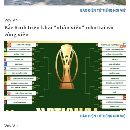
Vụ án
Vũ khí
Tin nóng
Việt Nam
Tư vấn luật
Phân tích