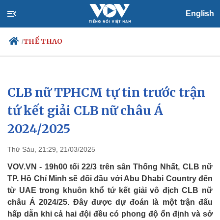
English
THỂ THAO
/
CLB nữ TPHCM tự tin trước trận
Chính trị
Xã hội
Đảng
Tin 24h
tứ kết giải CLB nữ châu Á
Tổ chức nhân sự
Dự báo thời tiết
2024/2025
Quốc hội
Giáo dục
Nhận diện sự thật
Dấu ấn VOV
Việc làm
Thứ Sáu, 21:29, 21/03/2025
Biển đảo
VOV.VN - 19h00 tối 22/3 trên sân Thống Nhất, CLB nữ
TP. Hồ Chí Minh sẽ đối đầu với Abu Dhabi Country đến
từ UAE trong khuôn khổ tứ kết giải vô địch CLB nữ
châu Á 2024/25. Đây được dự đoán là một trận đấu
hấp dẫn khi cả hai đội đều có phong độ ổn định và sở