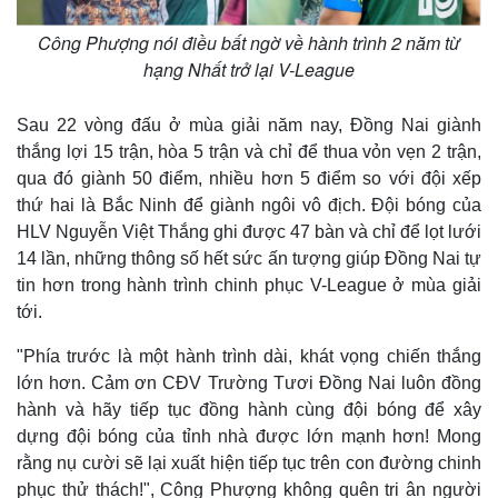
Công Phượng nói điều bất ngờ về hành trình 2 năm từ
hạng Nhất trở lại V-League
Sau 22 vòng đấu ở mùa giải năm nay, Đồng Nai giành
thắng lợi 15 trận, hòa 5 trận và chỉ để thua vỏn vẹn 2 trận,
qua đó giành 50 điểm, nhiều hơn 5 điểm so với đội xếp
thứ hai là Bắc Ninh để giành ngôi vô địch. Đội bóng của
HLV Nguyễn Việt Thắng ghi được 47 bàn và chỉ để lọt lưới
14 lần, những thông số hết sức ấn tượng giúp Đồng Nai tự
tin hơn trong hành trình chinh phục V-League ở mùa giải
tới.
Thế giới
Multimedia
Quan sát
Video
"Phía trước là một hành trình dài, khát vọng chiến thắng
Cuộc sống đó đây
Ảnh
lớn hơn. Cảm ơn CĐV Trường Tươi Đồng Nai luôn đồng
Hồ sơ
E-Magazine
hành và hãy tiếp tục đồng hành cùng đội bóng để xây
Infographic
dựng đội bóng của tỉnh nhà được lớn mạnh hơn! Mong
rằng nụ cười sẽ lại xuất hiện tiếp tục trên con đường chinh
phục thử thách!", Công Phượng không quên tri ân người