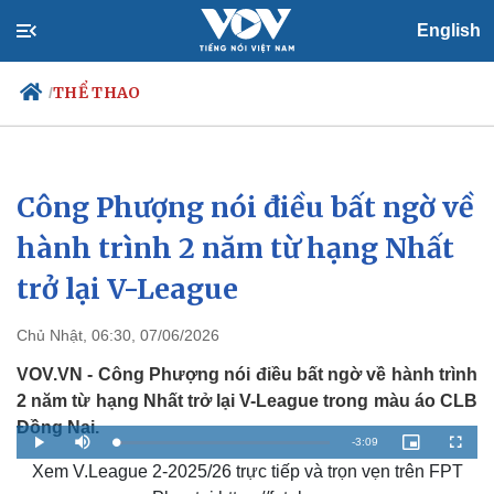
English
THỂ THAO
/
Công Phượng nói điều bất ngờ về
Chính trị
Xã hội
Đảng
Tin 24h
hành trình 2 năm từ hạng Nhất
Tổ chức nhân sự
Dự báo thời tiết
trở lại V-League
Quốc hội
Giáo dục
Nhận diện sự thật
Dấu ấn VOV
Việc làm
Chủ Nhật, 06:30, 07/06/2026
Biển đảo
VOV.VN - Công Phượng nói điều bất ngờ về hành trình
2 năm từ hạng Nhất trở lại V-League trong màu áo CLB
Đồng Nai.
R
-
3:09
L
P
M
P
F
o
l
u
i
u
a
Xem V.League 2-2025/26 trực tiếp và trọn vẹn trên FPT
a
t
c
l
e
d
y
e
t
l
e
u
s