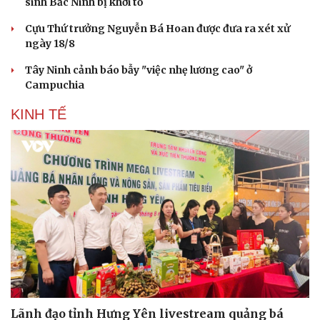
sinh Bắc Ninh bị khởi tố
Hạt giống tâm hồn
Cựu Thứ trưởng Nguyễn Bá Hoan được đưa ra xét xử
ngày 18/8
Tây Ninh cảnh báo bẫy "việc nhẹ lương cao" ở
Campuchia
KINH TẾ
Lãnh đạo tỉnh Hưng Yên livestream quảng bá