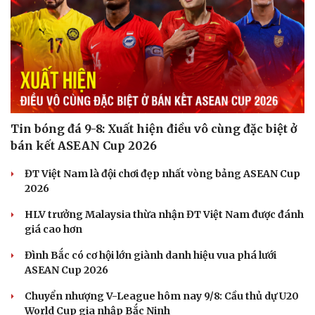
Sức khỏe
Đời sống
Dinh dưỡng - món ngon
Nhà đẹp
Tin bóng đá 9-8: Xuất hiện điều vô cùng đặc biệt ở
Cây thuốc
Blog
bán kết ASEAN Cup 2026
Sản phụ khoa
Tình yêu - Gia đình
Nhi khoa
ĐT Việt Nam là đội chơi đẹp nhất vòng bảng ASEAN Cup
Nam khoa
2026
Làm đẹp - giảm cân
HLV trưởng Malaysia thừa nhận ĐT Việt Nam được đánh
Phòng mạch online
giá cao hơn
Ăn sạch sống khỏe
Đình Bắc có cơ hội lớn giành danh hiệu vua phá lưới
ASEAN Cup 2026
Chuyển nhượng V-League hôm nay 9/8: Cầu thủ dự U20
World Cup gia nhập Bắc Ninh