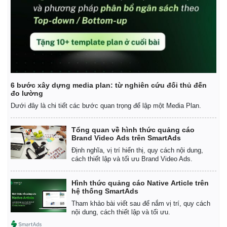
6 bước xây dựng media plan: từ nghiên cứu đối thủ đến
đo lường
Dưới đây là chi tiết các bước quan trọng để lập một Media Plan.
Tổng quan về hình thức quảng cáo
Brand Video Ads trên SmartAds
Định nghĩa, vị trí hiển thị, quy cách nội dung,
cách thiết lập và tối ưu Brand Video Ads.
Kinh tế
Thị trường
Hình thức quảng cáo Native Article trên
Bất động sản
Giá vàng
hệ thống SmartAds
Khởi nghiệp
Tiêu dùng
Tham khảo bài viết sau để nắm vị trí, quy cách
Tỷ giá
nội dung, cách thiết lập và tối ưu.
Chứng khoán