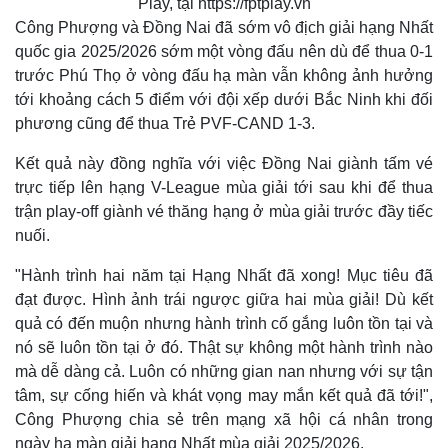
Play, tại https://fptplay.vn
d
r
c
m
:
e
r
Công Phượng và Đồng Nai đã sớm vô địch giải hạng Nhất
2
-
e
.
i
e
a
8
n
n
quốc gia 2025/2026 sớm một vòng đấu nên dù để thua 0-1
5
-
%
P
trước Phú Thọ ở vòng đấu hạ màn vẫn không ảnh hưởng
i
i
c
tới khoảng cách 5 điểm với đội xếp dưới Bắc Ninh khi đối
t
n
u
r
phương cũng để thua Trẻ PVF-CAND 1-3.
e
i
Kết quả này đồng nghĩa với việc Đồng Nai giành tấm vé
n
trực tiếp lên hạng V-League mùa giải tới sau khi để thua
g
trận play-off giành vé thăng hạng ở mùa giải trước đầy tiếc
T
nuối.
i
"Hành trình hai năm tại Hạng Nhất đã xong! Mục tiêu đã
m
đạt được. Hình ảnh trái ngược giữa hai mùa giải! Dù kết
e
quả có đến muộn nhưng hành trình cố gắng luôn tồn tại và
nó sẽ luôn tồn tại ở đó. Thật sự không một hành trình nào
mà dễ dàng cả. Luôn có những gian nan nhưng với sự tận
tâm, sự cống hiến và khát vọng may mắn kết quả đã tới!",
Công Phượng chia sẻ trên mạng xã hội cá nhân trong
ngày hạ màn giải hạng Nhất mùa giải 2025/2026.