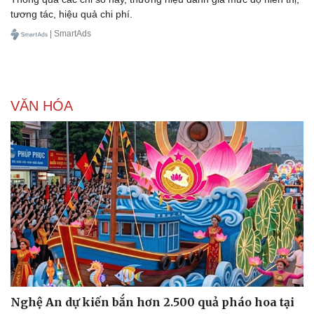
tương tác, hiệu quả chi phí.
| SmartAds
Doanh nghiệp
Công nghệ
Thông tin doanh nghiệp
Sành điệu
Doanh nghiệp 24h
Tin Công nghệ
VĂN HÓA
Doanh nhân
Trải nghiệm
Vì cộng đồng
Chuyển đổi số
Nghệ An dự kiến bắn hơn 2.500 quả pháo hoa tại