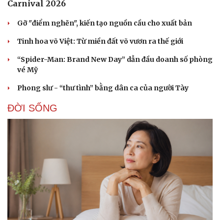
Carnival 2026
Gỡ "điểm nghẽn", kiến tạo nguồn cầu cho xuất bản
Tinh hoa võ Việt: Từ miền đất võ vươn ra thế giới
“Spider-Man: Brand New Day” dẫn đầu doanh số phòng
vé Mỹ
Phong slư - “thư tình” bằng dân ca của người Tày
ĐỜI SỐNG