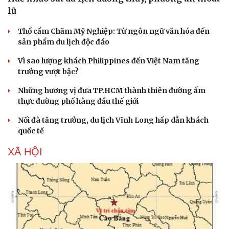
lũ
Thổ cẩm Chăm Mỹ Nghiệp: Từ ngôn ngữ văn hóa đến
sản phẩm du lịch độc đáo
Vì sao lượng khách Philippines đến Việt Nam tăng
trưởng vượt bậc?
Những hương vị đưa TP.HCM thành thiên đường ẩm
thực đường phố hàng đầu thế giới
Nối đà tăng trưởng, du lịch Vĩnh Long hấp dẫn khách
quốc tế
XÃ HỘI
Văn hóa
Giải trí
Sân khấu - Điện ảnh
Nghệ sĩ
Văn học
Thời trang
Âm nhạc
Sao Việt
Di sản