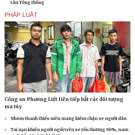
tân Tổng thống
PHÁP LUẬT
Công an Phương Liệt liên tiếp bắt các đối tượng
ma túy
Du lịch
Podcast
Tư vấn
Câu chuyện thời sự
Nhóm thanh thiếu niên mang kiếm chặn xe người dân
Săn Tour
Đọc truyện đêm khuya
check-in
Cửa sổ tình yêu
Tai nạn khiến người ngồi trên xe tổn thương 96%, nam
Kể chuyện cho bé