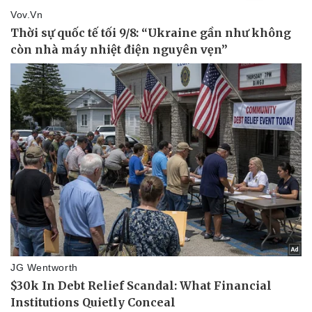
Vụ án
Vũ khí
Tin nóng
Việt Nam
Tư vấn luật
Phân tích