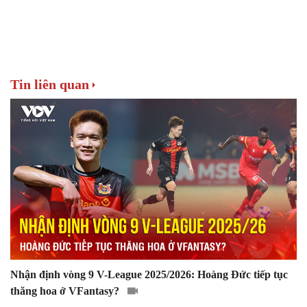
Tin liên quan
Nhận định vòng 9 V-League 2025/2026: Hoàng Đức tiếp tục
thăng hoa ở VFantasy?