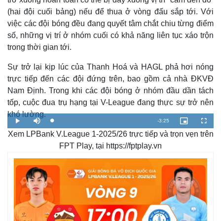
Quan sát
Video
(hai đội cuối bảng) nếu để thua ở vòng đấu sắp tới. Với
Cuộc sống đó đây
Ảnh
việc các đội bóng đều đang quyết tâm chắt chiu từng điểm
Hồ sơ
E-Magazine
Infographic
số, những vị trí ở nhóm cuối có khả năng liên tục xáo trộn
trong thời gian tới.
Sự trở lại kịp lúc của Thanh Hoá và HAGL phả hơi nóng
trực tiếp đến các đội đứng trên, bao gồm cả nhà ĐKVĐ
Nam Định. Trong khi các đội bóng ở nhóm đầu dần tách
tốp, cuộc đua trụ hạng tại V-League đang thực sự trở nên
khó lường.
R
-
3:25
L
P
M
P
F
o
l
u
i
u
a
Xem LPBank V.League 1-2025/26 trực tiếp và trọn vẹn trên
a
t
c
l
e
d
y
e
t
l
e
u
s
FPT Play, tại https://fptplay.vn
d
r
c
m
:
e
r
2
-
e
.
i
e
a
6
n
n
1
-
%
P
i
i
c
t
n
u
r
e
i