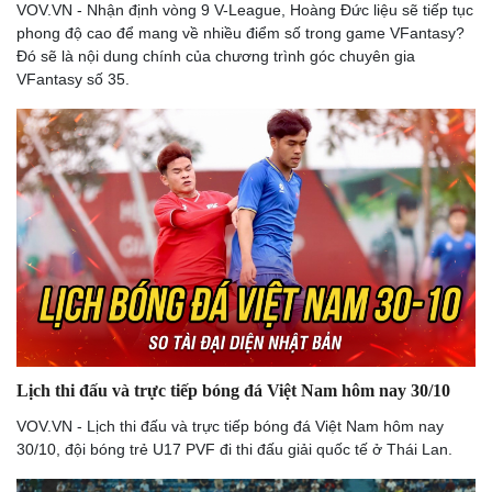
VOV.VN - Nhận định vòng 9 V-League, Hoàng Đức liệu sẽ tiếp tục
phong độ cao để mang về nhiều điểm số trong game VFantasy?
Đó sẽ là nội dung chính của chương trình góc chuyên gia
VFantasy số 35.
Thể thao
Ô tô - Xe máy
Bóng đá
Ô tô
Lịch thi đấu bóng đá
Xe máy
Thế giới thể thao
Tư vấn
eSports
Hậu trường
Lịch thi đấu và trực tiếp bóng đá Việt Nam hôm nay 30/10
VOV.VN - Lịch thi đấu và trực tiếp bóng đá Việt Nam hôm nay
30/10, đội bóng trẻ U17 PVF đi thi đấu giải quốc tế ở Thái Lan.