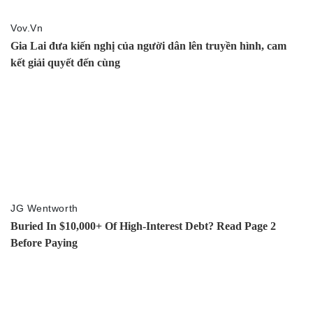
Tư vấn luật
Phân tích