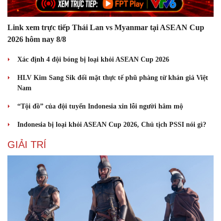
Link xem trực tiếp Thái Lan vs Myanmar tại ASEAN Cup
2026 hôm nay 8/8
Sức khỏe
Đời sống
Xác định 4 đội bóng bị loại khỏi ASEAN Cup 2026
Dinh dưỡng - món ngon
Nhà đẹp
Cây thuốc
Blog
HLV Kim Sang Sik đối mặt thực tế phũ phàng từ khán giả Việt
Sản phụ khoa
Tình yêu - Gia đình
Nam
Nhi khoa
Nam khoa
“Tội đồ” của đội tuyển Indonesia xin lỗi người hâm mộ
Làm đẹp - giảm cân
Phòng mạch online
Indonesia bị loại khỏi ASEAN Cup 2026, Chủ tịch PSSI nói gì?
Ăn sạch sống khỏe
GIẢI TRÍ