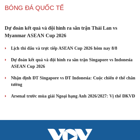
Link xem trực tiếp Thái Lan vs Myanmar tại ASEAN Cup
2026 hôm nay 8/8
Xác định 4 đội bóng bị loại khỏi ASEAN Cup 2026
HLV Kim Sang Sik đối mặt thực tế phũ phàng từ khán giả Việt
Nam
“Tội đồ” của đội tuyển Indonesia xin lỗi người hâm mộ
Indonesia bị loại khỏi ASEAN Cup 2026, Chủ tịch PSSI nói gì?