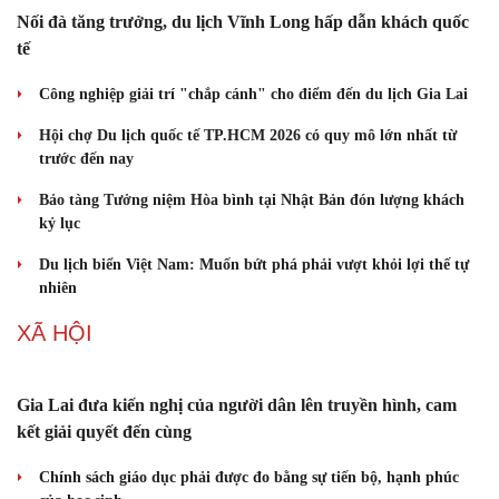
Nối đà tăng trưởng, du lịch Vĩnh Long hấp dẫn khách quốc
tế
Công nghiệp giải trí "chắp cánh" cho điểm đến du lịch Gia Lai
Hội chợ Du lịch quốc tế TP.HCM 2026 có quy mô lớn nhất từ
trước đến nay
Văn hóa
Giải trí
Bảo tàng Tưởng niệm Hòa bình tại Nhật Bản đón lượng khách
Sân khấu - Điện ảnh
Nghệ sĩ
kỷ lục
Văn học
Thời trang