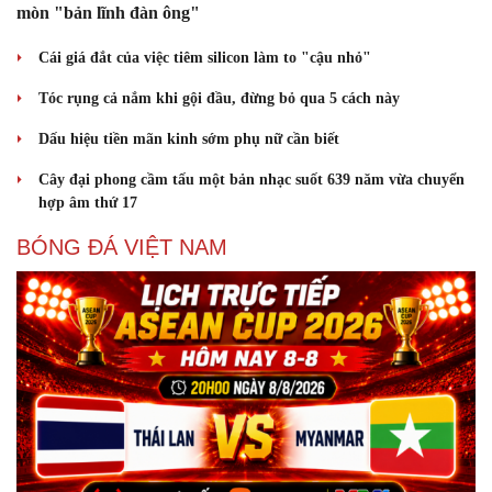
mòn "bản lĩnh đàn ông"
Cái giá đắt của việc tiêm silicon làm to "cậu nhỏ"
Tóc rụng cả nắm khi gội đầu, đừng bỏ qua 5 cách này
Dấu hiệu tiền mãn kinh sớm phụ nữ cần biết
Cây đại phong cầm tấu một bản nhạc suốt 639 năm vừa chuyển
hợp âm thứ 17
BÓNG ĐÁ VIỆT NAM