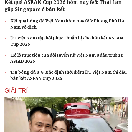
Kết quả ASEAN Cup 2026 hôm nay 8/8: Thái Lan
gặp Singapore ở bán kết
Kết quả bóng đá Việt Nam hôm nay 8/8: Phong Phú Hà
Nam vô địch
ĐT Việt Nam tập hồi phục chuẩn bị cho bán kết ASEAN
Sức khỏe
Đời sống
Cup 2026
Dinh dưỡng - món ngon
Nhà đẹp
Hé lộ mục tiêu của đội tuyển nữ Việt Nam ở đấu trường
Cây thuốc
Blog
ASIAD 2026
Sản phụ khoa
Tình yêu - Gia đình
Nhi khoa
Tin bóng đá 8-8: Xác định thời điểm ĐT Việt Nam thi đấu
Nam khoa
bán kết ASEAN Cup 2026
Làm đẹp - giảm cân
Phòng mạch online
GIẢI TRÍ
Ăn sạch sống khỏe