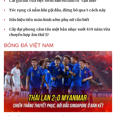
Cái giá đắt của việc tiêm silicon làm to "cậu nhỏ"
Tóc rụng cả nắm khi gội đầu, đừng bỏ qua 5 cách này
Dấu hiệu tiền mãn kinh sớm phụ nữ cần biết
Cây đại phong cầm tấu một bản nhạc suốt 639 năm vừa
chuyển hợp âm thứ 17
BÓNG ĐÁ VIỆT NAM