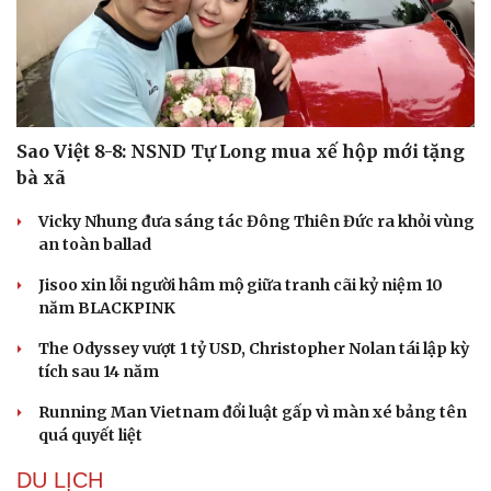
Sao Việt 8-8: NSND Tự Long mua xế hộp mới tặng
bà xã
Vicky Nhung đưa sáng tác Đông Thiên Đức ra khỏi vùng
an toàn ballad
Jisoo xin lỗi người hâm mộ giữa tranh cãi kỷ niệm 10
năm BLACKPINK
The Odyssey vượt 1 tỷ USD, Christopher Nolan tái lập kỳ
tích sau 14 năm
Running Man Vietnam đổi luật gấp vì màn xé bảng tên
quá quyết liệt
DU LỊCH