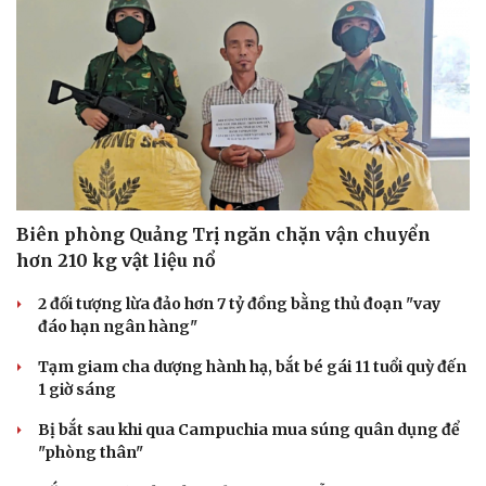
Du lịch
Podcast
Tư vấn
Câu chuyện thời sự
Biên phòng Quảng Trị ngăn chặn vận chuyển
Săn Tour
Đọc truyện đêm khuya
hơn 210 kg vật liệu nổ
check-in
Cửa sổ tình yêu
Kể chuyện cho bé
2 đối tượng lừa đảo hơn 7 tỷ đồng bằng thủ đoạn "vay
Hạt giống tâm hồn
đáo hạn ngân hàng"
Tạm giam cha dượng hành hạ, bắt bé gái 11 tuổi quỳ đến
1 giờ sáng
Bị bắt sau khi qua Campuchia mua súng quân dụng để
"phòng thân"