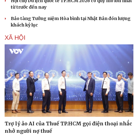
Hội chợ Du lịch quốc tế TP.HCM 2026 có quy mô lớn nhất
từ trước đến nay
Bảo tàng Tưởng niệm Hòa bình tại Nhật Bản đón lượng
khách kỷ lục
XÃ HỘI
Văn hóa
Giải trí
Sân khấu - Điện ảnh
Nghệ sĩ
Văn học
Thời trang
Âm nhạc
Sao Việt
Di sản
Trợ lý ảo AI của Thuế TP.HCM gọi điện thoại nhắc
nhở người nợ thuế