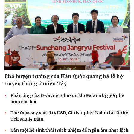
Doanh nghiệp
Công nghệ
Thông tin doanh nghiệp
Sành điệu
Doanh nghiệp 24h
Tin Công nghệ
Doanh nhân
Trải nghiệm
Vì cộng đồng
Chuyển đổi số
Phó huyện trưởng của Hàn Quốc quảng bá lễ hội
truyền thống ở miền Tây
Phản ứng của Dwayne Johnson khi Moana bị giới phê
bình chê bai
The Odyssey vượt 1 tỷ USD, Christopher Nolan tái lập kỳ
tích sau 14 năm
Cần một hệ sinh thái trách nhiệm để ngăn âm nhạc lệch