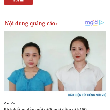
Gửi tin
Kinh tế
Thị trường
Bất động sản
Giá vàng
Khởi nghiệp
Tiêu dùng
Tỷ giá
Chứng khoán
Giá cà phê