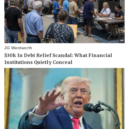
Pháp luật
Quân sự - Quốc phòng
Vụ án
Vũ khí
Tin nóng
Việt Nam
Tư vấn luật
Phân tích