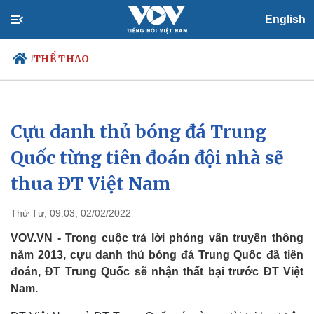
English
THỂ THAO
/
Cựu danh thủ bóng đá Trung
Chính trị
Xã hội
Đảng
Tin 24h
Quốc từng tiên đoán đội nhà sẽ
Tổ chức nhân sự
Dự báo thời tiết
thua ĐT Việt Nam
Quốc hội
Giáo dục
Nhận diện sự thật
Dấu ấn VOV
Việc làm
Thứ Tư, 09:03, 02/02/2022
Biển đảo
VOV.VN - Trong cuộc trả lời phỏng vấn truyền thông
năm 2013, cựu danh thủ bóng đá Trung Quốc đã tiên
đoán, ĐT Trung Quốc sẽ nhận thất bại trước ĐT Việt
Nam.