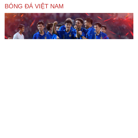
BÓNG ĐÁ VIỆT NAM
Kết quả ASEAN Cup 2026 hôm nay 8/8: Thái Lan
gặp Singapore ở bán kết
Kết quả bóng đá Việt Nam hôm nay 8/8: Phong Phú Hà
Nam vô địch
ĐT Việt Nam tập hồi phục chuẩn bị cho bán kết ASEAN
Cup 2026