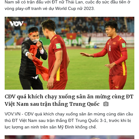
Nam sẽ có trận đấu với ĐT nữ Thái Lan, cuộc đọ sức đầu tiên ở
vòng play-off tranh vé dự World Cup nữ 2023.
Thể thao
Ô tô - Xe máy
Bóng đá
Ô tô
Lịch thi đấu bóng đá
Xe máy
Thế giới thể thao
Tư vấn
eSports
Hậu trường
CĐV quá khích chạy xuống sân ăn mừng cùng ĐT
Việt Nam sau trận thắng Trung Quốc
VOV.VN - CĐV quá khích chạy xuống sân ăn mừng cùng dàn cầu
thủ ĐT Việt Nam sau trận thắng ĐT Trung Quốc 3-1, trước khi bị
lực lượng an ninh trên sân Mỹ Đình khống chế.