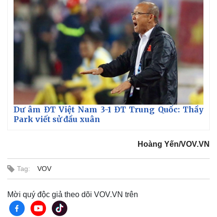
Thế giới
Multimedia
Dư âm ĐT Việt Nam 3-1 ĐT Trung Quốc: Thầy
Quan sát
Video
Park viết sử đầu xuân
Cuộc sống đó đây
Ảnh
Hồ sơ
E-Magazine
Hoàng Yến/VOV.VN
Infographic
Tag:
VOV
Mời quý độc giả theo dõi VOV.VN trên