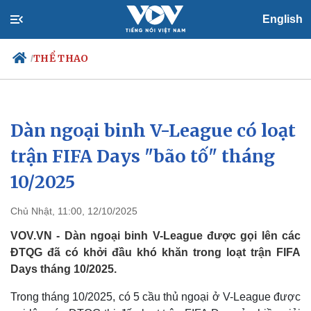
English
THỂ THAO
/
Dàn ngoại binh V-League có loạt
Chính trị
Xã hội
Đảng
Tin 24h
trận FIFA Days "bão tố" tháng
Tổ chức nhân sự
Dự báo thời tiết
10/2025
Quốc hội
Giáo dục
Nhận diện sự thật
Dấu ấn VOV
Việc làm
Chủ Nhật, 11:00, 12/10/2025
Biển đảo
VOV.VN - Dàn ngoại binh V-League được gọi lên các
ĐTQG đã có khởi đầu khó khăn trong loạt trận FIFA
Days tháng 10/2025.
Trong tháng 10/2025, có 5 cầu thủ ngoại ở V-League được