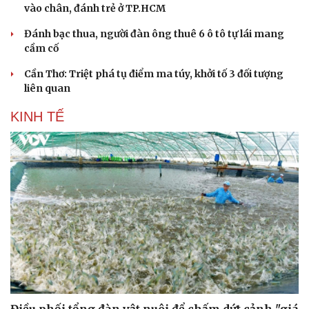
vào chân, đánh trẻ ở TP.HCM
Đánh bạc thua, người đàn ông thuê 6 ô tô tự lái mang
cầm cố
Cần Thơ: Triệt phá tụ điểm ma túy, khởi tố 3 đối tượng
liên quan
KINH TẾ
Du lịch
Podcast
Tư vấn
Câu chuyện thời sự
Săn Tour
Đọc truyện đêm khuya
check-in
Cửa sổ tình yêu
Kể chuyện cho bé
Hạt giống tâm hồn