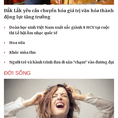
Doanh nghiệp
Công nghệ
Đắk Lắk yêu cầu chuyển hóa giá trị văn hóa thành
Thông tin doanh nghiệp
Sành điệu
động lực tăng trưởng
Doanh nghiệp 24h
Tin Công nghệ
Doanh nhân
Trải nghiệm
Đoàn học sinh Việt Nam xuất sắc giành 8 HCV tại cuộc
Vì cộng đồng
Chuyển đổi số
thi Lễ hội Âm nhạc quốc tế
Hoa sữa
Khúc mùa thu
Người trẻ và hành trình đưa di sản “chạm” vào đương đại
ĐỜI SỐNG