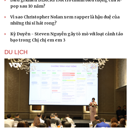
Điều gì khiến BLACKPINK trở thành biểu tượng của K-
pop sau 10 năm?
Vì sao Christopher Nolan xem rapper là hậu duệ của
những thi sĩ hát rong?
Kỳ Duyên - Steven Nguyễn gây tò mò với loạt cảnh táo
bạo trong Chị chị em em 3
DU LỊCH