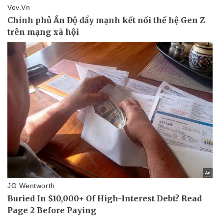
Pháp luật
Quân sự - Quốc phòng
Vụ án
Vũ khí
Tin nóng
Việt Nam