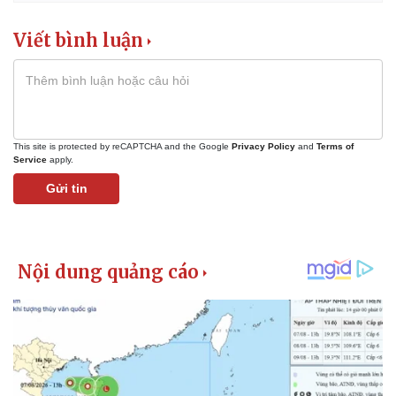
Viết bình luận
This site is protected by reCAPTCHA and the Google
Privacy Policy
and
Terms of
Service
apply.
Gửi tin
Kinh tế
Thị trường
Bất động sản
Giá vàng
Khởi nghiệp
Tiêu dùng
Tỷ giá
Chứng khoán
Giá cà phê