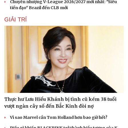
Chuyển nhượng V-League 2026/2027 mới nhất: "Siêu
tiền đạo" Brazil đến CLB mới
Sức khỏe
Đời sống
GIẢI TRÍ
Dinh dưỡng - món ngon
Nhà đẹp
Cây thuốc
Blog
Sản phụ khoa
Tình yêu - Gia đình
Nhi khoa
Nam khoa
Làm đẹp - giảm cân
Phòng mạch online
Ăn sạch sống khỏe
Thực hư Lưu Hiểu Khánh bị tình cũ kém 38 tuổi
vượt ngàn cây số đến Bắc Kinh đòi nợ
Vì sao Marvel cần Tom Holland hơn bao giờ hết?