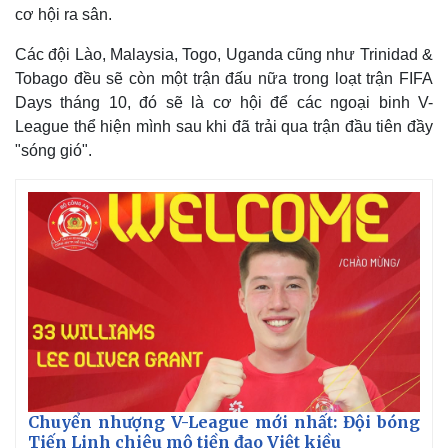
cơ hội ra sân.
Các đội Lào, Malaysia, Togo, Uganda cũng như Trinidad &
Tobago đều sẽ còn một trận đấu nữa trong loạt trận FIFA
Days tháng 10, đó sẽ là cơ hội để các ngoại binh V-
League thể hiện mình sau khi đã trải qua trận đầu tiên đầy
"sóng gió".
Thế giới
Multimedia
Quan sát
Video
Cuộc sống đó đây
Ảnh
Hồ sơ
E-Magazine
Infographic
Chuyển nhượng V-League mới nhất: Đội bóng
Tiến Linh chiêu mộ tiền đạo Việt kiều