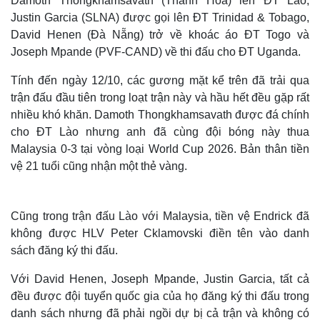
Damoth Thongkhamsavath (Thanh Hóa) lên ĐT Lào,
Justin Garcia (SLNA) được gọi lên ĐT Trinidad & Tobago,
David Henen (Đà Nẵng) trở về khoác áo ĐT Togo và
Joseph Mpande (PVF-CAND) về thi đấu cho ĐT Uganda.
Tính đến ngày 12/10, các gương mặt kể trên đã trải qua
trận đấu đầu tiên trong loạt trận này và hầu hết đều gặp rất
nhiều khó khăn. Damoth Thongkhamsavath được đá chính
cho ĐT Lào nhưng anh đã cùng đội bóng này thua
Malaysia 0-3 tại vòng loại World Cup 2026. Bản thân tiền
vệ 21 tuổi cũng nhận một thẻ vàng.
Cũng trong trận đấu Lào với Malaysia, tiền vệ Endrick đã
không được HLV Peter Cklamovski điền tên vào danh
sách đăng ký thi đấu.
Với David Henen, Joseph Mpande, Justin Garcia, tất cả
đều được đội tuyển quốc gia của họ đăng ký thi đấu trong
danh sách nhưng đã phải ngồi dự bị cả trận và không có