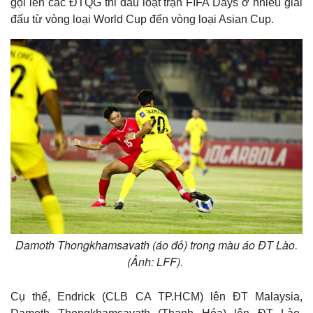
gọi lên các ĐTQG thi đấu loạt trận FIFA Days ở nhiều giải
đấu từ vòng loại World Cup đến vòng loại Asian Cup.
Damoth Thongkhamsavath (áo đỏ) trong màu áo ĐT Lào.
(Ảnh: LFF).
Cụ thể, Endrick (CLB CA TP.HCM) lên ĐT Malaysia,