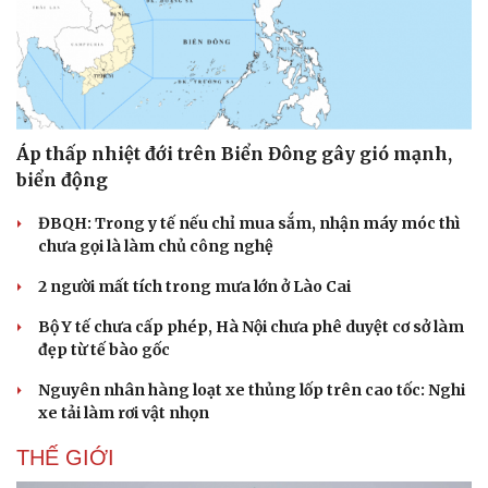
Áp thấp nhiệt đới trên Biển Đông gây gió mạnh,
biển động
Văn hóa
Giải trí
ĐBQH: Trong y tế nếu chỉ mua sắm, nhận máy móc thì
Sân khấu - Điện ảnh
Nghệ sĩ
chưa gọi là làm chủ công nghệ
Văn học
Thời trang
Âm nhạc
Sao Việt
2 người mất tích trong mưa lớn ở Lào Cai
Di sản
Bộ Y tế chưa cấp phép, Hà Nội chưa phê duyệt cơ sở làm
đẹp từ tế bào gốc
Nguyên nhân hàng loạt xe thủng lốp trên cao tốc: Nghi
xe tải làm rơi vật nhọn
THẾ GIỚI