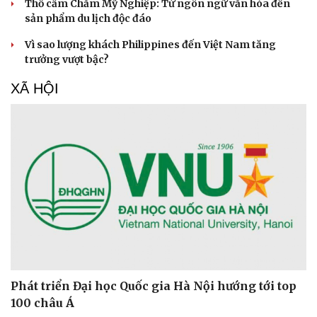
Thổ cẩm Chăm Mỹ Nghiệp: Từ ngôn ngữ văn hóa đến
sản phẩm du lịch độc đáo
Vì sao lượng khách Philippines đến Việt Nam tăng
trưởng vượt bậc?
XÃ HỘI
Văn hóa
Giải trí
Sân khấu - Điện ảnh
Nghệ sĩ
Văn học
Thời trang
Âm nhạc
Sao Việt
Di sản
Phát triển Đại học Quốc gia Hà Nội hướng tới top
100 châu Á