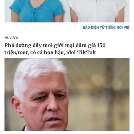
Vụ án
Vũ khí
Tin nóng
Việt Nam
Tư vấn luật
Phân tích