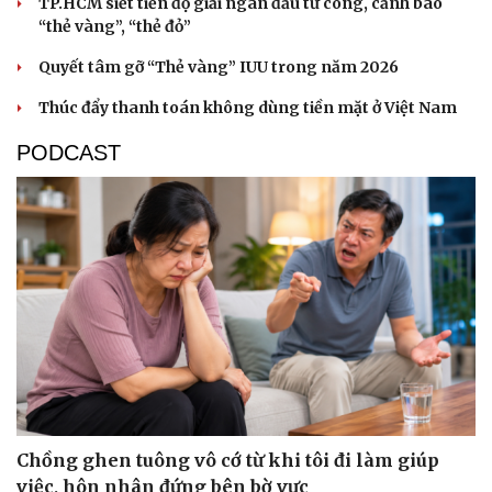
TP.HCM siết tiến độ giải ngân đầu tư công, cảnh báo
“thẻ vàng”, “thẻ đỏ”
Quyết tâm gỡ “Thẻ vàng” IUU trong năm 2026
Thúc đẩy thanh toán không dùng tiền mặt ở Việt Nam
PODCAST
Chồng ghen tuông vô cớ từ khi tôi đi làm giúp
việc, hôn nhân đứng bên bờ vực