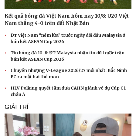
Kết quả bóng đá Việt Nam hôm nay 10/8: U20 Việt
Nam thắng 4-0 trên đất Nhật Bản
ĐT Việt Nam “nếm lửa” trước ngày đối đầu Malaysia ở
bán kết ASEAN Cup 2026
Sức khỏe
Đời sống
Tin bóng đá 10-8: ĐT Malaysia nhận tin dữ trước trận
Dinh dưỡng - món ngon
Nhà đẹp
bán kết ASEAN Cup 2026
Cây thuốc
Blog
Sản phụ khoa
Tình yêu - Gia đình
Chuyển nhượng V-League 2026/27 mới nhất: Bắc Ninh
Nhi khoa
FC ra mắt hai thủ môn
Nam khoa
Làm đẹp - giảm cân
HLV Polking quyết tâm đưa CAHN giành vé dự Cúp C1
Phòng mạch online
châu Á
Ăn sạch sống khỏe
GIẢI TRÍ