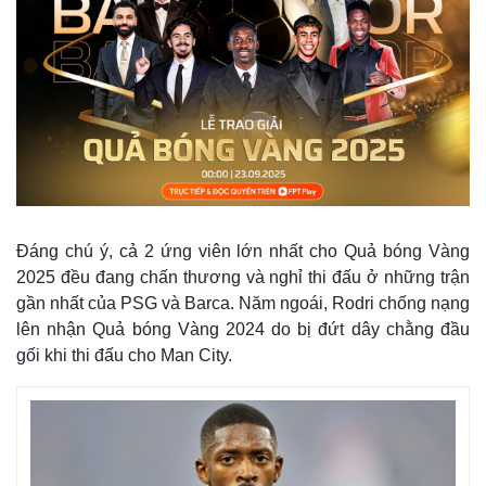
Đáng chú ý, cả 2 ứng viên lớn nhất cho Quả bóng Vàng
2025 đều đang chấn thương và nghỉ thi đấu ở những trận
gần nhất của PSG và Barca. Năm ngoái, Rodri chống nạng
Thế giới
Multimedia
lên nhận Quả bóng Vàng 2024 do bị đứt dây chằng đầu
Quan sát
Video
gối khi thi đấu cho Man City.
Cuộc sống đó đây
Ảnh
Hồ sơ
E-Magazine
Infographic