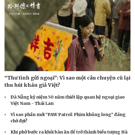
Doanh nghiệp
Công nghệ
Thông tin doanh nghiệp
Sành điệu
Doanh nghiệp 24h
Tin Công nghệ
Doanh nhân
Trải nghiệm
Vì cộng đồng
Chuyển đổi số
“Thư tình gửi ngoại”: Vì sao một câu chuyện cũ lại
thu hút khán giả Việt?
Đà Nẵng kỷ niệm 50 năm thiết lập quan hệ ngoại giao
Việt Nam - Thái Lan
Vì sao phần mới “PAW Patrol: Phim khủng long” đáng
chờ đợi?
Khi phở bước ra khỏi bàn ăn để trở thành biểu tượng Hà