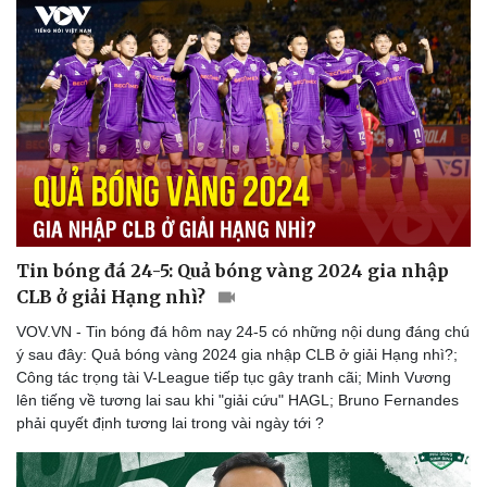
Thể thao
Ô tô - Xe máy
Bóng đá
Ô tô
Lịch thi đấu bóng đá
Xe máy
Thế giới thể thao
Tư vấn
eSports
Hậu trường
Tin bóng đá 24-5: Quả bóng vàng 2024 gia nhập
CLB ở giải Hạng nhì?
VOV.VN - Tin bóng đá hôm nay 24-5 có những nội dung đáng chú
ý sau đây: Quả bóng vàng 2024 gia nhập CLB ở giải Hạng nhì?;
Công tác trọng tài V-League tiếp tục gây tranh cãi; Minh Vương
lên tiếng về tương lai sau khi "giải cứu" HAGL; Bruno Fernandes
phải quyết định tương lai trong vài ngày tới ?