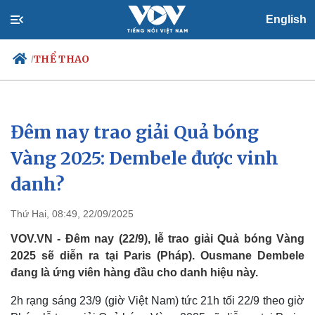
English
THỂ THAO
/
Đêm nay trao giải Quả bóng
Chính trị
Xã hội
Đảng
Tin 24h
Vàng 2025: Dembele được vinh
Tổ chức nhân sự
Dự báo thời tiết
danh?
Quốc hội
Giáo dục
Nhận diện sự thật
Dấu ấn VOV
Việc làm
Thứ Hai, 08:49, 22/09/2025
Biển đảo
VOV.VN - Đêm nay (22/9), lễ trao giải Quả bóng Vàng
2025 sẽ diễn ra tại Paris (Pháp). Ousmane Dembele
đang là ứng viên hàng đầu cho danh hiệu này.
2h rạng sáng 23/9 (giờ Việt Nam) tức 21h tối 22/9 theo giờ