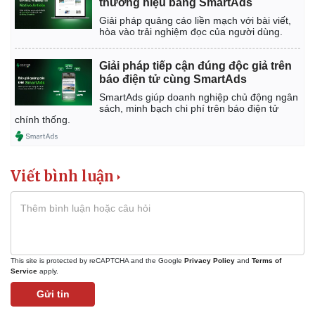
thương hiệu bằng SmartAds
Giải pháp quảng cáo liền mạch với bài viết,
hòa vào trải nghiệm đọc của người dùng.
Giải pháp tiếp cận đúng độc giả trên
báo điện tử cùng SmartAds
SmartAds giúp doanh nghiệp chủ động ngân
sách, minh bạch chi phí trên báo điện tử
chính thống.
Viết bình luận
Kinh tế
Thị trường
This site is protected by reCAPTCHA and the Google
Privacy Policy
and
Terms of
Bất động sản
Giá vàng
Service
apply.
Khởi nghiệp
Tiêu dùng
Tỷ giá
Gửi tin
Chứng khoán