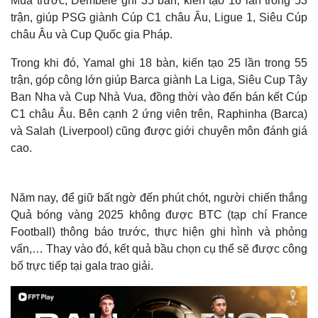
Mùa trước, Dembele ghi 35 bàn, kiến tạo 16 lần trong 53
trận, giúp PSG giành Cúp C1 châu Âu, Ligue 1, Siêu Cúp
châu Âu và Cup Quốc gia Pháp.
Trong khi đó, Yamal ghi 18 bàn, kiến tạo 25 lần trong 55
trận, góp công lớn giúp Barca giành La Liga, Siêu Cup Tây
Ban Nha và Cup Nhà Vua, đồng thời vào đến bán kết Cúp
C1 châu Âu. Bên cạnh 2 ứng viên trên, Raphinha (Barca)
và Salah (Liverpool) cũng được giới chuyên môn đánh giá
cao.
Năm nay, để giữ bất ngờ đến phút chót, người chiến thắng
Quả bóng vàng 2025 không được BTC (tạp chí France
Football) thông báo trước, thực hiện ghi hình và phỏng
vấn,… Thay vào đó, kết quả bầu chọn cụ thể sẽ được công
bố trực tiếp tại gala trao giải.