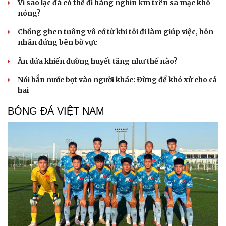
Vì sao lạc đà có thể đi hàng nghìn km trên sa mạc khô
nóng?
Chồng ghen tuông vô cớ từ khi tôi đi làm giúp việc, hôn
nhân đứng bên bờ vực
Ăn dứa khiến đường huyết tăng như thế nào?
Nói bắn nước bọt vào người khác: Đừng để khó xử cho cả
hai
BÓNG ĐÁ VIỆT NAM