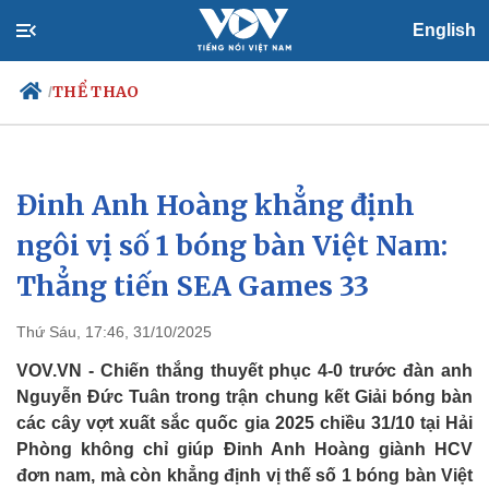
English
THỂ THAO
/
Đinh Anh Hoàng khẳng định
Chính trị
Xã hội
Đảng
Tin 24h
ngôi vị số 1 bóng bàn Việt Nam:
Tổ chức nhân sự
Dự báo thời tiết
Thẳng tiến SEA Games 33
Quốc hội
Giáo dục
Nhận diện sự thật
Dấu ấn VOV
Việc làm
Thứ Sáu, 17:46, 31/10/2025
Biển đảo
VOV.VN - Chiến thắng thuyết phục 4-0 trước đàn anh
Nguyễn Đức Tuân trong trận chung kết Giải bóng bàn
các cây vợt xuất sắc quốc gia 2025 chiều 31/10 tại Hải
Phòng không chỉ giúp Đinh Anh Hoàng giành HCV
đơn nam, mà còn khẳng định vị thế số 1 bóng bàn Việt