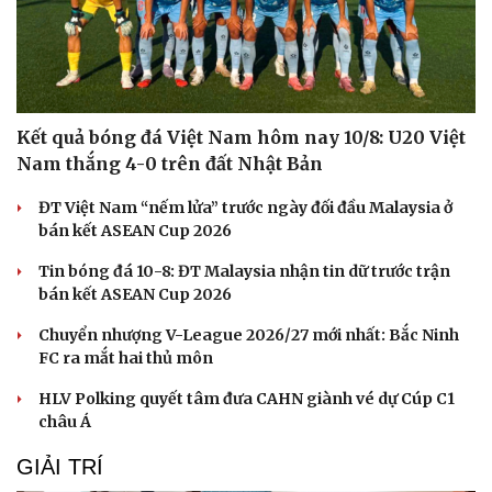
Kết quả bóng đá Việt Nam hôm nay 10/8: U20 Việt
Nam thắng 4-0 trên đất Nhật Bản
ĐT Việt Nam “nếm lửa” trước ngày đối đầu Malaysia ở
bán kết ASEAN Cup 2026
Tin bóng đá 10-8: ĐT Malaysia nhận tin dữ trước trận
bán kết ASEAN Cup 2026
Chuyển nhượng V-League 2026/27 mới nhất: Bắc Ninh
FC ra mắt hai thủ môn
Du lịch
Podcast
HLV Polking quyết tâm đưa CAHN giành vé dự Cúp C1
Tư vấn
Câu chuyện thời sự
châu Á
Săn Tour
Đọc truyện đêm khuya
check-in
Cửa sổ tình yêu
GIẢI TRÍ
Kể chuyện cho bé