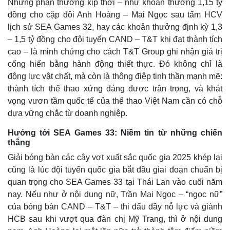
Những phần thưởng kịp thời – như khoản thưởng 1,15 tỷ
đồng cho cặp đôi Anh Hoàng – Mai Ngọc sau tấm HCV
lịch sử SEA Games 32, hay các khoản thưởng định kỳ 1,3
– 1,5 tỷ đồng cho đội tuyển CAND – T&T khi đạt thành tích
cao – là minh chứng cho cách T&T Group ghi nhận giá trị
cống hiến bằng hành động thiết thực. Đó không chỉ là
động lực vật chất, mà còn là thông điệp tinh thần mạnh mẽ:
thành tích thể thao xứng đáng được trân trọng, và khát
vọng vươn tầm quốc tế của thể thao Việt Nam cần có chỗ
dựa vững chắc từ doanh nghiệp.
Hướng tới SEA Games 33: Niềm tin từ những chiến
thắng
Giải bóng bàn các cây vợt xuất sắc quốc gia 2025 khép lại
cũng là lúc đội tuyển quốc gia bắt đầu giai đoạn chuẩn bị
Kinh tế
Thị trường
quan trọng cho SEA Games 33 tại Thái Lan vào cuối năm
Bất động sản
Giá vàng
nay. Nếu như ở nội dung nữ, Trần Mai Ngọc – “ngọc nữ”
Khởi nghiệp
Tiêu dùng
của bóng bàn CAND – T&T – thi đấu đầy nỗ lực và giành
Tỷ giá
HCB sau khi vượt qua đàn chị Mỹ Trang, thì ở nội dung
Chứng khoán