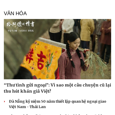
VĂN HÓA
Văn hóa
Giải trí
Sân khấu - Điện ảnh
Nghệ sĩ
“Thư tình gửi ngoại”: Vì sao một câu chuyện cũ lại
Văn học
Thời trang
thu hút khán giả Việt?
Âm nhạc
Sao Việt
Di sản
Đà Nẵng kỷ niệm 50 năm thiết lập quan hệ ngoại giao
Việt Nam - Thái Lan