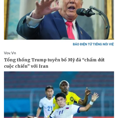
Doanh nghiệp
Công nghệ
Thông tin doanh nghiệp
Sành điệu
Doanh nghiệp 24h
Tin Công nghệ
Doanh nhân
Trải nghiệm
Vì cộng đồng
Chuyển đổi số