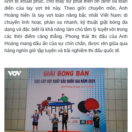
lượt bị khuất phục, cho thấy sự phát triển ổn định và toàn
diện của tay vợt trẻ này. Theo giới chuyên môn, Anh
Hoàng hiện là tay vợt toàn năng bậc nhất Việt Nam: di
chuyển linh hoạt, phản xạ nhanh, kỹ thuật giật bóng đa
dạng và đặc biệt là khả năng làm chủ tâm lý tuyệt vời trong
các thời điểm căng thẳng. Phong thái thi đấu của Anh
Hoàng mang dấu ấn của sự chín chắn, được rèn giũa qua
hàng nghìn giờ tập luyện và trải nghiệm thi đấu quốc tế.
Thế giới
Multimedia
Quan sát
Video
Cuộc sống đó đây
Ảnh
Hồ sơ
E-Magazine
Infographic