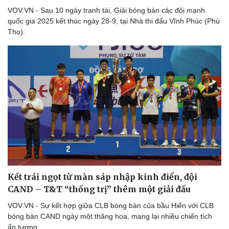
VOV.VN - Sau 10 ngày tranh tài, Giải bóng bàn các đội mạnh
quốc gia 2025 kết thúc ngày 28-9, tại Nhà thi đấu Vĩnh Phúc (Phú
Thọ).
Sức khỏe
Đời sống
Dinh dưỡng - món ngon
Nhà đẹp
Cây thuốc
Blog
Sản phụ khoa
Tình yêu - Gia đình
Nhi khoa
Nam khoa
Làm đẹp - giảm cân
Phòng mạch online
Ăn sạch sống khỏe
Kết trái ngọt từ màn sáp nhập kinh điển, đội
CAND – T&T “thống trị” thêm một giải đấu
VOV.VN - Sự kết hợp giữa CLB bóng bàn của bầu Hiển với CLB
bóng bàn CAND ngày một thăng hoa, mang lại nhiều chiến tích
ấn tượng.