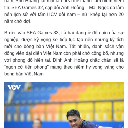
nam, Anh Hoàng lại một lần nữa trở thành tâm điểm niềm
Giá cà phê
tin. SEA Games 32, cặp đôi Anh Hoàng – Mai Ngọc đã làm
nên lịch sử với tấm HCV đôi nam – nữ, khép lại hơn 20
năm chờ đợi.
Bước vào SEA Games 33, cả hai đang ở độ chín của sự
nghiệp, được kỳ vọng sẽ tiếp tục tạo nên những kỳ tích
mới cho bóng bàn Việt Nam. Tất nhiên, danh sách vận
động viên đại diện Việt Nam còn phải chờ công bố, nhưng
với phong độ hiện tại, Đinh Anh Hoàng chắc chắn sẽ là
“ngọn cờ tiên phong” mang theo niềm hy vọng vàng cho
bóng bàn Việt Nam.