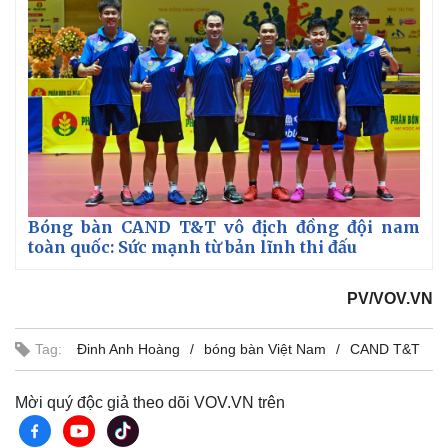
Vụ án
Vũ khí
Tin nóng
Việt Nam
Tư vấn luật
Phân tích
Bóng bàn CAND T&T vô địch đồng đội nam
toàn quốc: Sức mạnh từ bản lĩnh thi đấu
PV/VOV.VN
Tag:
Đinh Anh Hoàng
bóng bàn Việt Nam
CAND T&T
Mời quý độc giả theo dõi VOV.VN trên