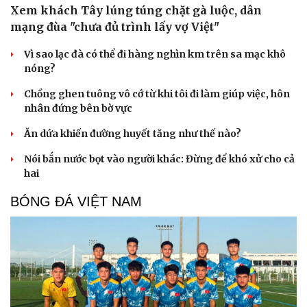
Xem khách Tây lúng túng chặt gà luộc, dân
mạng đùa "chưa đủ trình lấy vợ Việt"
Vì sao lạc đà có thể đi hàng nghìn km trên sa mạc khô
nóng?
Chồng ghen tuông vô cớ từ khi tôi đi làm giúp việc, hôn
nhân đứng bên bờ vực
Ăn dứa khiến đường huyết tăng như thế nào?
Nói bắn nước bọt vào người khác: Đừng để khó xử cho cả
hai
BÓNG ĐÁ VIỆT NAM