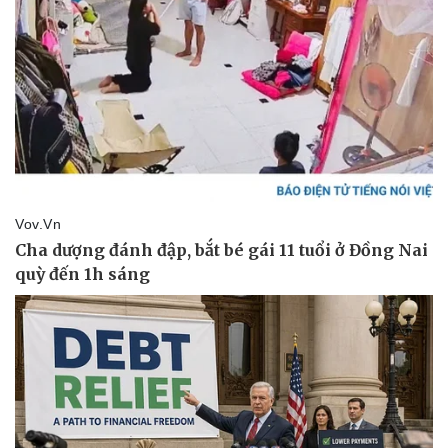
Sức khỏe
Đời sống
Dinh dưỡng - món ngon
Nhà đẹp
Cây thuốc
Blog
Sản phụ khoa
Tình yêu - Gia đình
Nhi khoa
Nam khoa