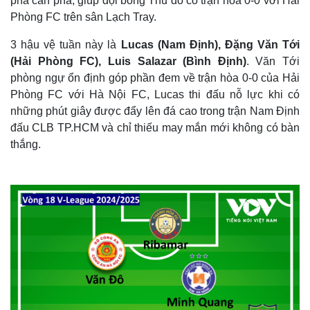
pha cản phá, giúp đội bóng Thủ đô có trận hòa 0-0 với Hải
Phòng FC trên sân Lạch Tray.
3 hậu vệ tuần này là
Lucas (Nam Định), Đặng Văn Tới
(Hải Phòng FC), Luis Salazar (Bình Định)
. Văn Tới
Thế giới
Multimedia
phòng ngự ổn định góp phần đem về trận hòa 0-0 của Hải
Quan sát
Video
Phòng FC với Hà Nội FC, Lucas thi đấu nỗ lực khi có
Cuộc sống đó đây
Ảnh
những phút giây được đẩy lên đá cao trong trận Nam Định
Hồ sơ
E-Magazine
Infographic
đấu CLB TP.HCM và chỉ thiếu may mắn mới không có bàn
thắng.