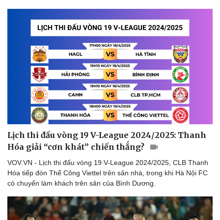
Du lịch
Podcast
Tư vấn
Câu chuyện thời sự
Săn Tour
Đọc truyện đêm khuya
check-in
Cửa sổ tình yêu
Kể chuyện cho bé
Hạt giống tâm hồn
Lịch thi đấu vòng 19 V-League 2024/2025: Thanh
Hóa giải “cơn khát” chiến thắng?
VOV.VN - Lịch thi đấu vòng 19 V-League 2024/2025, CLB Thanh
Hóa tiếp đón Thể Công Viettel trên sân nhà, trong khi Hà Nội FC
có chuyến làm khách trên sân của Bình Dương.