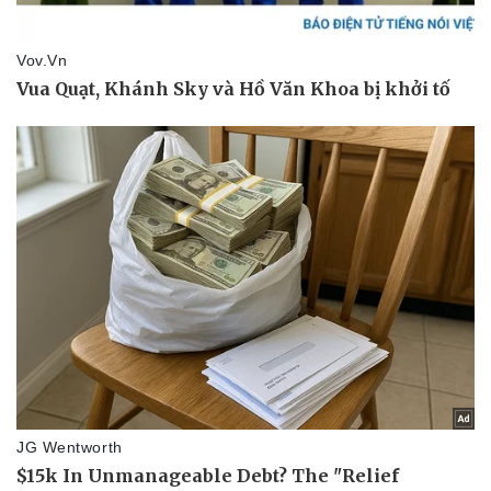
Văn hóa
Giải trí
Sân khấu - Điện ảnh
Nghệ sĩ
Văn học
Thời trang
Âm nhạc
Sao Việt
Di sản