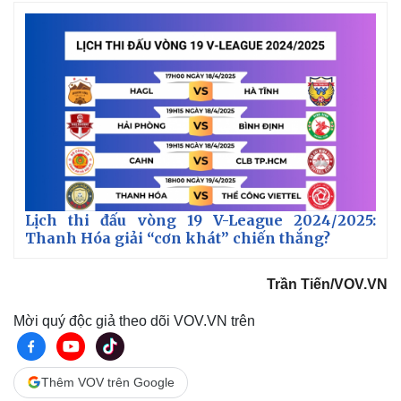
n
g
T
i
m
e
Lịch thi đấu vòng 19 V-League 2024/2025:
Thanh Hóa giải “cơn khát” chiến thắng?
Pháp luật
Quân sự - Quốc phòng
Vụ án
Vũ khí
Trần Tiến/VOV.VN
Tin nóng
Việt Nam
Tư vấn luật
Phân tích
Mời quý độc giả theo dõi VOV.VN trên
Thêm VOV trên Google