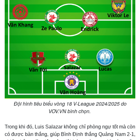
Đội hình tiêu biểu vòng 18 V-League 2024/2025 do
VOV.VN bình chọn.
Kinh tế
Thị trường
Trong khi đó, Luis Salazar không chỉ phòng ngự tốt mà còn
có được bàn thắng, giúp Bình Định thắng Quảng Nam 2-1,
Bất động sản
Giá vàng