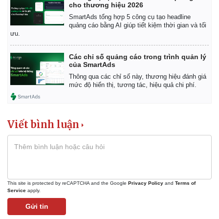
cho thương hiệu 2026
SmartAds tổng hợp 5 công cụ tạo headline
quảng cáo bằng AI giúp tiết kiệm thời gian và tối
ưu.
Các chỉ số quảng cáo trong trình quản lý
Thể thao
Ô tô - Xe máy
của SmartAds
Bóng đá
Ô tô
Thông qua các chỉ số này, thương hiệu đánh giá
mức độ hiển thị, tương tác, hiệu quả chi phí.
Lịch thi đấu bóng đá
Xe máy
Thế giới thể thao
Tư vấn
eSports
Hậu trường
Viết bình luận
This site is protected by reCAPTCHA and the Google
Privacy Policy
and
Terms of
Service
apply.
Gửi tin