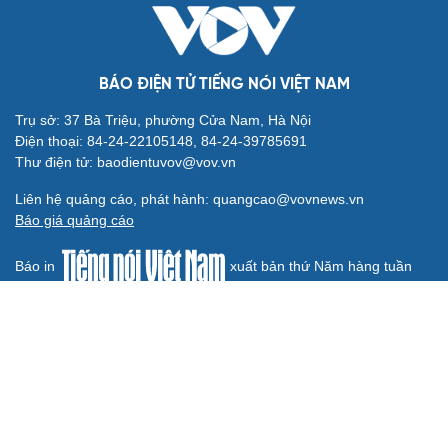
BÁO ĐIỆN TỬ TIẾNG NÓI VIỆT NAM
Trụ sở: 37 Bà Triệu, phường Cửa Nam, Hà Nội
Điện thoại: 84-24-22105148, 84-24-39785691
Thư điện tử: baodientuvov@vov.vn
Liên hệ quảng cáo, phát hành: quangcao@vovnews.vn
Báo giá quảng cáo
Báo in
xuất bản thứ Năm hàng tuần
Tổng Biên tập: NGÔ THIỆU PHONG
Phó Tổng Biên tập: Phạm Công Hân, Đặng Thị Khanh, Giang
Trung Sơn, Nguyễn Tuyết Yến
Cơ quan chủ quản: ĐÀI TIẾNG NÓI VIỆT NAM