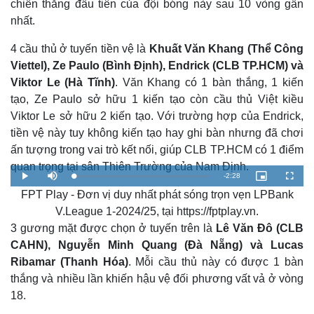
Khởi nghiệp
Tiêu dùng
chiến thắng đầu tiên của đội bóng này sau 10 vòng gần
Tỷ giá
nhất.
Chứng khoán
Giá cà phê
4 cầu thủ ở tuyến tiền vệ là
Khuất Văn Khang (Thể Công
Viettel), Ze Paulo (Bình Định), Endrick (CLB TP.HCM) và
Viktor Le (Hà Tĩnh)
. Văn Khang có 1 bàn thắng, 1 kiến
tạo, Ze Paulo sở hữu 1 kiến tạo còn cầu thủ Việt kiều
Viktor Le sở hữu 2 kiến tạo. Với trường hợp của Endrick,
tiền vệ này tuy không kiến tạo hay ghi bàn nhưng đã chơi
ấn tượng trong vai trò kết nối, giúp CLB TP.HCM có 1 điểm
quan trọng tại sân Thiên Trường của Nam Định.
R
-
2:28
L
P
M
P
F
o
l
u
i
u
a
FPT Play - Đơn vị duy nhất phát sóng trọn vẹn LPBank
a
t
c
l
e
d
y
e
t
l
e
u
s
V.League 1-2024/25, tại https://fptplay.vn.
d
r
c
m
:
e
r
3 gương mặt được chọn ở tuyến trên là
Lê Văn Đô (CLB
3
-
e
.
i
e
a
3
n
n
CAHN), Nguyễn Minh Quang (Đà Nẵng) và Lucas
6
-
%
P
Ribamar (Thanh Hóa)
. Mỗi cầu thủ này có được 1 bàn
i
i
c
thắng và nhiều lần khiến hậu vệ đối phương vất vả ở vòng
t
n
u
r
18.
e
i