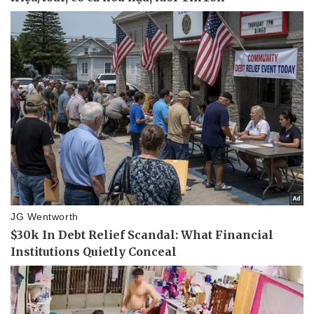
Doanh nghiệp
Công nghệ
Thông tin doanh nghiệp
Sành điệu
Doanh nghiệp 24h
Tin Công nghệ
Doanh nhân
Trải nghiệm
Vì cộng đồng
Chuyển đổi số