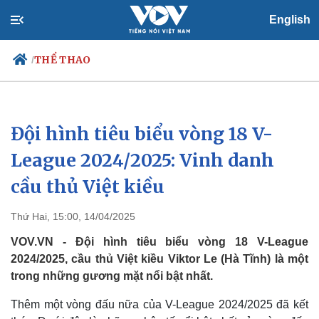
English
THỂ THAO
/
Đội hình tiêu biểu vòng 18 V-
Chính trị
Xã hội
Đảng
Tin 24h
League 2024/2025: Vinh danh
Tổ chức nhân sự
Dự báo thời tiết
cầu thủ Việt kiều
Quốc hội
Giáo dục
Nhận diện sự thật
Dấu ấn VOV
Việc làm
Thứ Hai, 15:00, 14/04/2025
Biển đảo
VOV.VN - Đội hình tiêu biểu vòng 18 V-League
2024/2025, cầu thủ Việt kiều Viktor Le (Hà Tĩnh) là một
trong những gương mặt nổi bật nhất.
Thêm một vòng đấu nữa của V-League 2024/2025 đã kết