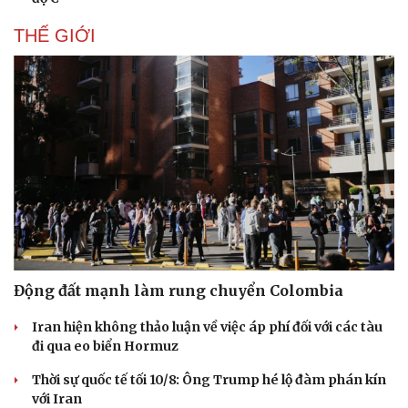
THẾ GIỚI
Động đất mạnh làm rung chuyển Colombia
Du lịch
Podcast
Iran hiện không thảo luận về việc áp phí đối với các tàu
đi qua eo biển Hormuz
Tư vấn
Câu chuyện thời sự
Săn Tour
Đọc truyện đêm khuya
Thời sự quốc tế tối 10/8: Ông Trump hé lộ đàm phán kín
check-in
Cửa sổ tình yêu
với Iran
Kể chuyện cho bé