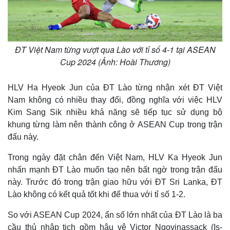
ĐT Việt Nam từng vượt qua Lào với tỉ số 4-1 tại ASEAN
Cup 2024 (Ảnh: Hoài Thương)
HLV Ha Hyeok Jun của ĐT Lào từng nhận xét ĐT Việt
Nam không có nhiều thay đổi, đồng nghĩa với việc HLV
Kim Sang Sik nhiều khả năng sẽ tiếp tục sử dụng bộ
khung từng làm nên thành công ở ASEAN Cup trong trận
đấu này.
Trong ngày đặt chân đến Việt Nam, HLV Ka Hyeok Jun
nhấn mạnh ĐT Lào muốn tạo nên bất ngờ trong trận đấu
này. Trước đó trong trận giao hữu với ĐT Sri Lanka, ĐT
Lào không có kết quả tốt khi để thua với tỉ số 1-2.
So với ASEAN Cup 2024, ẩn số lớn nhất của ĐT Lào là ba
cầu thủ nhập tịch gồm hậu vệ Victor Ngovinassack (Is-