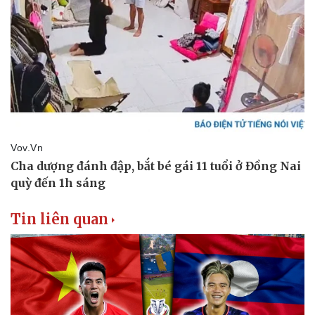
Thể thao
Ô tô - Xe máy
Bóng đá
Ô tô
Lịch thi đấu bóng đá
Xe máy
Thế giới thể thao
Tư vấn
eSports
Hậu trường
Tin liên quan