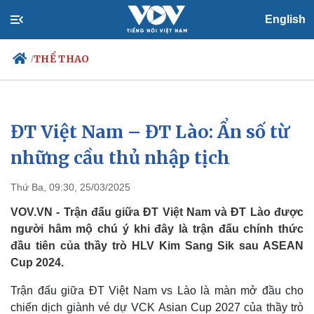
English
THỂ THAO
/
ĐT Việt Nam – ĐT Lào: Ẩn số từ
Chính trị
Xã hội
Đảng
Tin 24h
những cầu thủ nhập tịch
Tổ chức nhân sự
Dự báo thời tiết
Quốc hội
Giáo dục
Thứ Ba, 09:30, 25/03/2025
Nhận diện sự thật
Dấu ấn VOV
Việc làm
VOV.VN - Trận đấu giữa ĐT Việt Nam và ĐT Lào được
Biển đảo
người hâm mộ chú ý khi đây là trận đấu chính thức
đầu tiên của thầy trò HLV Kim Sang Sik sau ASEAN
Cup 2024.
Trận đấu giữa ĐT Việt Nam vs Lào là màn mở đầu cho
chiến dịch giành vé dự VCK Asian Cup 2027 của thầy trò