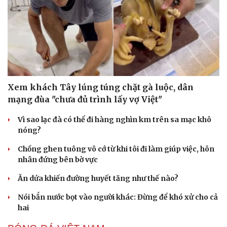
Sức khỏe
Đời sống
Xem khách Tây lúng túng chặt gà luộc, dân
Dinh dưỡng - món ngon
Nhà đẹp
mạng đùa "chưa đủ trình lấy vợ Việt"
Cây thuốc
Blog
Sản phụ khoa
Tình yêu - Gia đình
Vì sao lạc đà có thể đi hàng nghìn km trên sa mạc khô
Nhi khoa
nóng?
Nam khoa
Làm đẹp - giảm cân
Chồng ghen tuông vô cớ từ khi tôi đi làm giúp việc, hôn
Phòng mạch online
nhân đứng bên bờ vực
Ăn sạch sống khỏe
Ăn dứa khiến đường huyết tăng như thế nào?
Nói bắn nước bọt vào người khác: Đừng để khó xử cho cả
hai