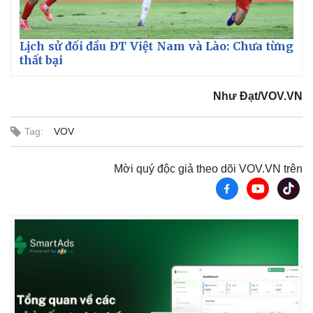
Lịch sử đối đầu ĐT Việt Nam và Lào: Chưa từng
thất bại
Như Đạt/VOV.VN
Tag:
VOV
Mời quý độc giả theo dõi VOV.VN trên
Kinh tế
Thị trường
Bất động sản
Giá vàng
Khởi nghiệp
Tiêu dùng
Tỷ giá
Chứng khoán