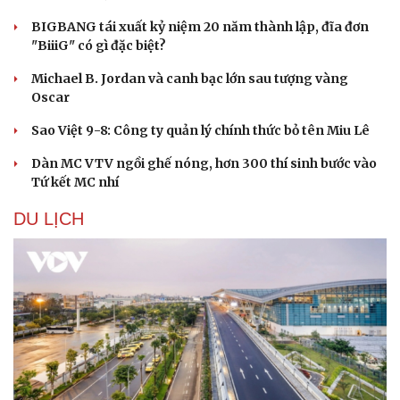
BIGBANG tái xuất kỷ niệm 20 năm thành lập, đĩa đơn
"BiiiG" có gì đặc biệt?
Michael B. Jordan và canh bạc lớn sau tượng vàng
Oscar
Sao Việt 9-8: Công ty quản lý chính thức bỏ tên Miu Lê
Dàn MC VTV ngồi ghế nóng, hơn 300 thí sinh bước vào
Tứ kết MC nhí
DU LỊCH
Văn hóa
Giải trí
Sân khấu - Điện ảnh
Nghệ sĩ
Văn học
Thời trang
Âm nhạc
Sao Việt
Di sản