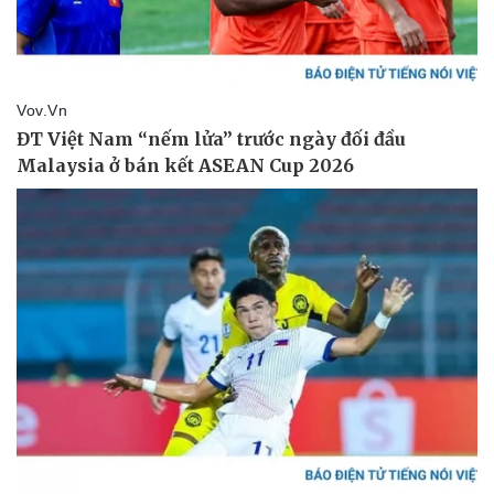
Vụ án
Vũ khí
Tin nóng
Việt Nam
Tư vấn luật
Phân tích