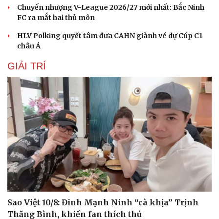
Chuyển nhượng V-League 2026/27 mới nhất: Bắc Ninh
FC ra mắt hai thủ môn
HLV Polking quyết tâm đưa CAHN giành vé dự Cúp C1
châu Á
GIẢI TRÍ
Sao Việt 10/8: Đinh Mạnh Ninh “cà khịa” Trịnh
Thăng Bình, khiến fan thích thú