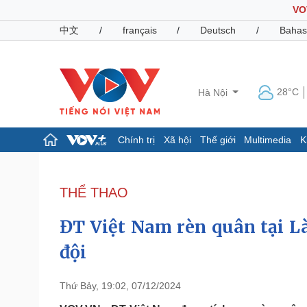
VO
中文
/
français
/
Deutsch
/
Bahas
28°C
Hà Nội
Chính trị
Xã hội
Thế giới
Multimedia
K
Chính trị
Xã hội
Đảng
Tin 24h
THỂ THAO
Tổ chức nhân sự
Dự báo thời tiết
Quốc hội
Giáo dục
ĐT Việt Nam rèn quân tại L
Nhận diện sự thật
Dấu ấn VOV
Việc làm
đội
Biển đảo
Pháp luật
Quân sự - Quốc phòng
Thứ Bảy, 19:02, 07/12/2024
Vụ án
Vũ khí