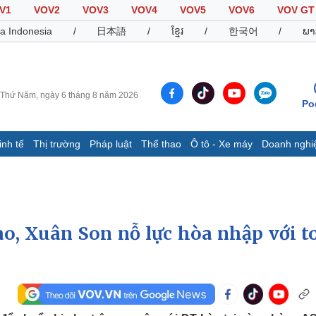
V1
VOV2
VOV3
VOV4
VOV5
VOV6
VOV GT
a Indonesia
/
日本語
/
ខ្មែរ
/
한국어
/
ພາ
Thứ Năm, ngày 6 tháng 8 năm 2026
Po
inh tế
Thị trường
Pháp luật
Thể thao
Ô tô - Xe máy
Doanh nghi
Thế giới
Multimedia
K
Quan sát
Video
B
Cuộc sống đó đây
Ảnh
K
Hồ sơ
E-Magazine
ào, Xuân Son nỗ lực hòa nhập với t
Infographic
Thể thao
Ô tô - Xe máy
D
Bóng đá
Ô tô
T