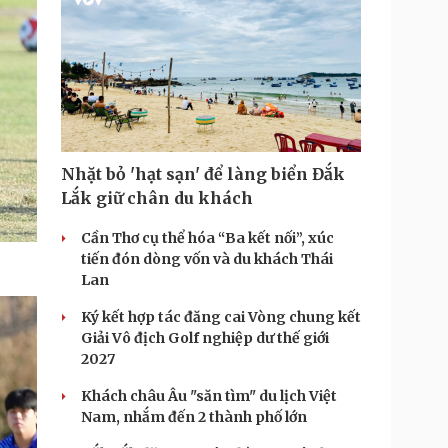
Nhặt bỏ 'hạt sạn' để làng biển Đắk
Lắk giữ chân du khách
Cần Thơ cụ thể hóa “Ba kết nối”, xúc
tiến đón dòng vốn và du khách Thái
Lan
Ký kết hợp tác đăng cai Vòng chung kết
Giải Vô địch Golf nghiệp dư thế giới
2027
Khách châu Âu "săn tìm" du lịch Việt
Nam, nhắm đến 2 thành phố lớn