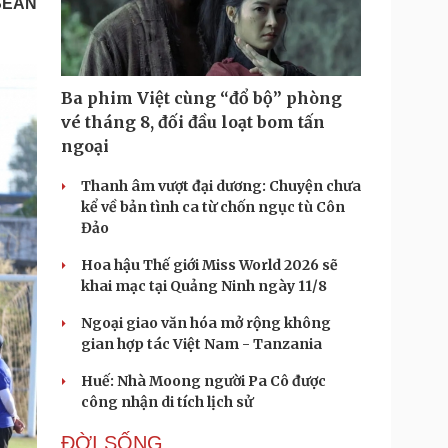
ASEAN
Doanh nghiệp 24h
Tin Công nghệ
Doanh nhân
Trải nghiệm
ì cộng đồng
Chuyển đổi số
Ba phim Việt cùng “đổ bộ” phòng
u lịch
Podcast
vé tháng 8, đối đầu loạt bom tấn
Tư vấn
Câu chuyện thời sự
ngoại
Săn Tour
Đọc truyện đêm khuya
heck-in
Cửa sổ tình yêu
Thanh âm vượt đại dương: Chuyện chưa
Kể chuyện cho bé
kể về bản tình ca từ chốn ngục tù Côn
Hạt giống tâm hồn
Đảo
Hoa hậu Thế giới Miss World 2026 sẽ
khai mạc tại Quảng Ninh ngày 11/8
Ngoại giao văn hóa mở rộng không
gian hợp tác Việt Nam - Tanzania
Huế: Nhà Moong người Pa Cô được
công nhận di tích lịch sử
ĐỜI SỐNG