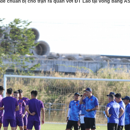
 để chuẩn bị cho trận ra quân với ĐT Lào tại vòng bảng 
Lịch thi đấu bóng đá
Xe máy
Thế giới thể thao
Tư vấn
eSports
V
Hậu trường
Văn hóa
Giải trí
D
Sân khấu - Điện ảnh
Nghệ sĩ
Văn học
Thời trang
Âm nhạc
Sao Việt
c
Di sản