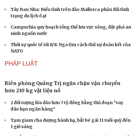
Một xe ô tô biển Hà Nội vi phạm tốc độ 21 lần trong một
tháng tại Phú Thọ
Thời tiết ngày 9/8: Bắc Bộ nắng nóng, chiều tối có mưa
dông
Thêm 18 hài cốt liệt sĩ được quy tập tại Công viên Lê Thị
Riêng
Ca nô chở khách tái diễn cảnh bát nháo trên biển Sầm
Sơn
THẾ GIỚI
Nóng thế giới hôm nay 9/8: Nga phá hủy kho vũ
khí và nhiên liệu của Ukraine
Quân đội Yemen tấn công các mục tiêu của lực lượng
Houthi