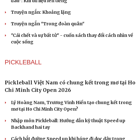
Truyện ngắn: "Bờ sông gió thổi" (Phần đầu)
Chính sách giáo dục phải được đo bằng sự tiến bộ, hạnh
phúc của học sinh
Bác sĩ cảnh báo phim người lớn, rượu bia đang âm thầm
bào mòn "bản lĩnh đàn ông"
Cái giá đắt của việc tiêm silicon làm to "cậu nhỏ"
Dấu hiệu tiền mãn kinh sớm phụ nữ cần biết
VĂN HỌC
Cuốn sách giúp người bận rộn thoát khỏi vòng
xoáy kiệt sức
"Bẫy bản năng - Trực giác của bạn không đáng tin
đâu": Khi dữ liệu lên tiếng
Cải chính