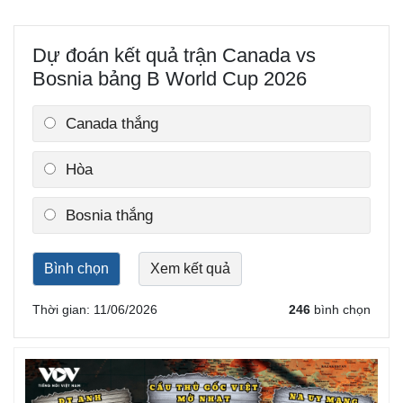
Dự đoán kết quả trận Canada vs
Bosnia bảng B World Cup 2026
Thế giới
Multimedia
Quan sát
Video
Canada thắng
Cuộc sống đó đây
Ảnh
Hồ sơ
E-Magazine
Infographic
Hòa
Bosnia thắng
Thời gian: 11/06/2026
246
bình chọn