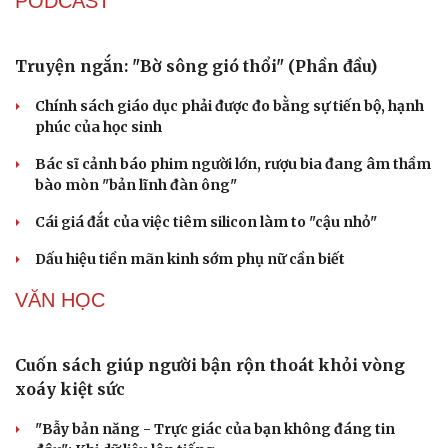
"phòng thân"
Bắt giam nữ TikToker Phượng Nguyễn
KINH TẾ
Xử lý đến cùng vướng mắc, không đẩy doanh
nghiệp đi vòng
Thí điểm phường XHCN Lào Cai: Khi chính quyền xoay
sở thủ tục thay doanh nghiệp
Đà Nẵng: Phát hiện và xử lý vụ kinh doanh lô than hoạt
tính nhập lậu
Hưng Yên tổ chức Lễ hội và xúc tiến thương mại nhãn
lồng năm 2026
Bài toán hút vốn, không chỉ là chuyển đổi xanh
PODCAST