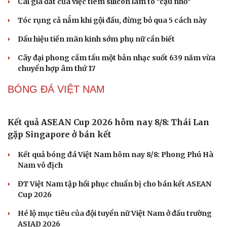
Cái giá đắt của việc tiêm silicon làm to "cậu nhỏ"
Phòng mạch online
Ăn sạch sống khỏe
Tóc rụng cả nắm khi gội đầu, đừng bỏ qua 5 cách này
Dấu hiệu tiền mãn kinh sớm phụ nữ cần biết
Cây đại phong cầm tấu một bản nhạc suốt 639 năm vừa
chuyển hợp âm thứ 17
BÓNG ĐÁ VIỆT NAM