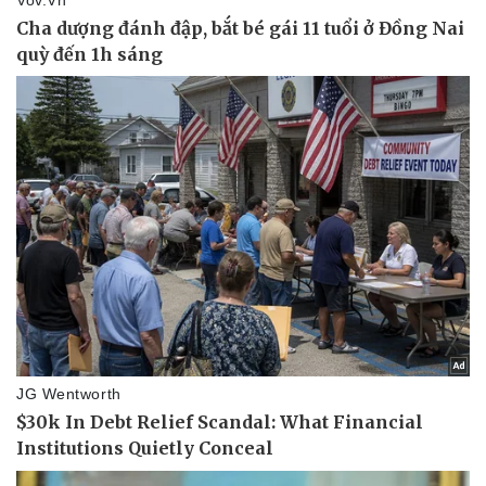
Pháp luật
Quân sự - Quốc phòng
Vụ án
Vũ khí
Tin nóng
Việt Nam
Tư vấn luật
Phân tích