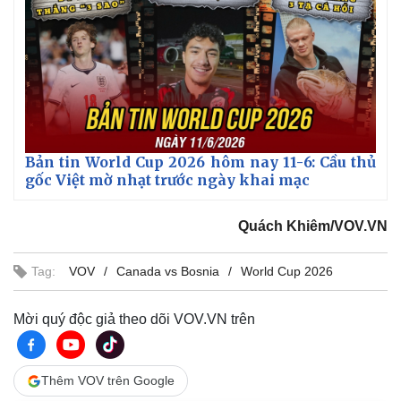
Bản tin World Cup 2026 hôm nay 11-6: Cầu thủ
gốc Việt mờ nhạt trước ngày khai mạc
Quách Khiêm/VOV.VN
Tag:
VOV
Canada vs Bosnia
World Cup 2026
Mời quý độc giả theo dõi VOV.VN trên
Thêm VOV trên Google