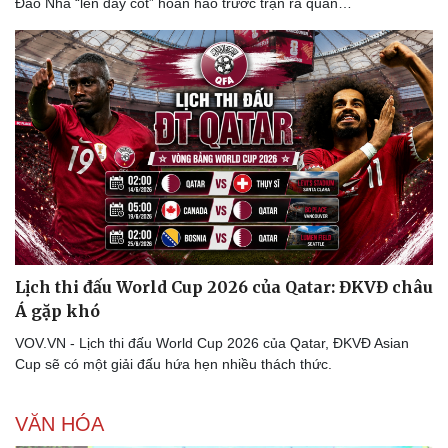
Đào Nha “lên dây cót” hoàn hảo trước trận ra quân…
Thông tin doanh nghiệp
Sành điệu
Doanh nghiệp 24h
Tin Công nghệ
Doanh nhân
Trải nghiệm
Vì cộng đồng
Chuyển đổi số
Lịch thi đấu World Cup 2026 của Qatar: ĐKVĐ châu
Á gặp khó
VOV.VN - Lịch thi đấu World Cup 2026 của Qatar, ĐKVĐ Asian
Cup sẽ có một giải đấu hứa hẹn nhiều thách thức.
VĂN HÓA