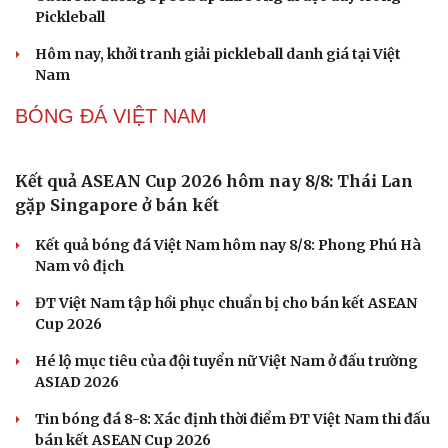
Truyện ngắn: Khoảng lặng
Truyện ngắn "Trong đoàn quân"
"Cái chết và sự bất tử" - cuốn sách thay đổi cách nhìn về
cuộc sống
PICKLEBALL
Pickleball Việt Nam có chung kết trong mơ tại Ho
Chi Minh City Open 2026
Lý Hoàng Nam, Trương Vinh Hiển tạo chung kết trong
mơ tại Ho Chi Minh City Open?
Nhập môn Pickleball: Hướng dẫn kỹ thuật Speed up
Backhand hai tay
Cách bắt đường Speed up khi bóng đi dọc dây trong
Pickleball