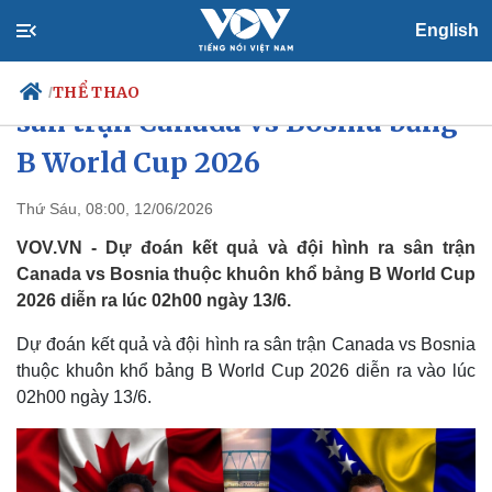
English
Dự đoán kết quả và đội hình ra
THỂ THAO
/
sân trận Canada vs Bosnia bảng
B World Cup 2026
Chính trị
Xã hội
Thứ Sáu, 08:00, 12/06/2026
Đảng
Tin 24h
VOV.VN - Dự đoán kết quả và đội hình ra sân trận
Tổ chức nhân sự
Dự báo thời tiết
Canada vs Bosnia thuộc khuôn khổ bảng B World Cup
Quốc hội
Giáo dục
2026 diễn ra lúc 02h00 ngày 13/6.
Nhận diện sự thật
Dấu ấn VOV
Việc làm
Dự đoán kết quả và đội hình ra sân trận Canada vs Bosnia
Biển đảo
thuộc khuôn khổ bảng B World Cup 2026 diễn ra vào lúc
02h00 ngày 13/6.