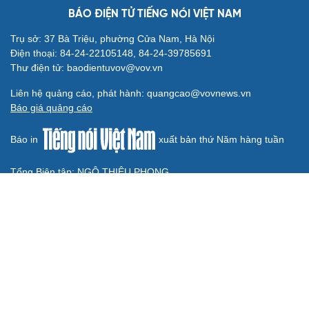
Nam vô địch
ĐT Việt Nam tập hồi phục chuẩn bị cho bán kết ASEAN
Cup 2026
Hé lộ mục tiêu của đội tuyển nữ Việt Nam ở đấu trường
ASIAD 2026
Tin bóng đá 8-8: Xác định thời điểm ĐT Việt Nam thi đấu
bán kết ASEAN Cup 2026
BÓNG ĐÁ QUỐC TẾ
Kết quả ASEAN Cup 2026 hôm nay 8/8: Malaysia
thắng nhẹ, gặp ĐT Việt Nam ở bán kết
Cha của Lionel Messi qua đời ở tuổi 68
Dự đoán kết quả và đội hình ra sân trận Thái Lan vs
Myanmar ASEAN Cup 2026