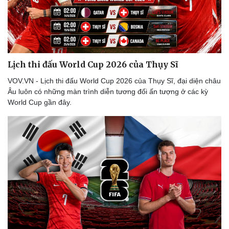
Thể thao
Ô tô - Xe máy
Lịch thi đấu World Cup 2026 của Thụy Sĩ
Bóng đá
Ô tô
VOV.VN - Lịch thi đấu World Cup 2026 của Thụy Sĩ, đại diện châu
Lịch thi đấu bóng đá
Xe máy
Âu luôn có những màn trình diễn tương đối ấn tượng ở các kỳ
Thế giới thể thao
Tư vấn
World Cup gần đây.
eSports
Hậu trường