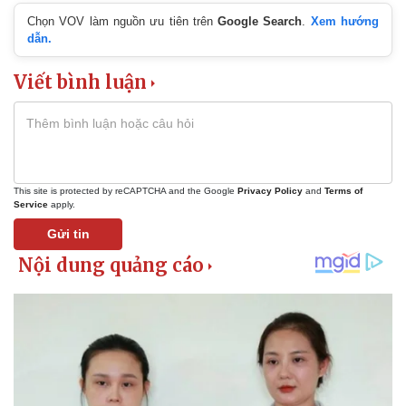
Chọn VOV làm nguồn ưu tiên trên
Google Search
.
Xem hướng
dẫn.
Viết bình luận
This site is protected by reCAPTCHA and the Google
Privacy Policy
and
Terms of
Service
apply.
Gửi tin
Kinh tế
Thị trường
Bất động sản
Giá vàng
Khởi nghiệp
Tiêu dùng