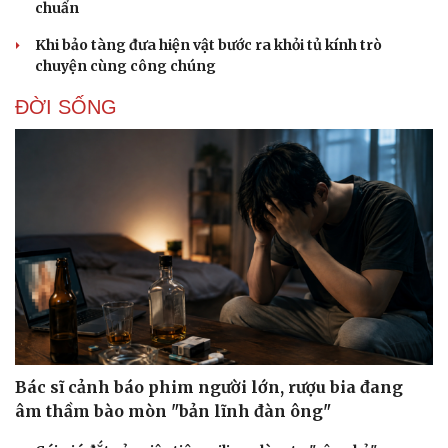
chuẩn
Khi bảo tàng đưa hiện vật bước ra khỏi tủ kính trò
chuyện cùng công chúng
ĐỜI SỐNG
Sức khỏe
Đời sống
Dinh dưỡng - món ngon
Nhà đẹp
Cây thuốc
Blog
Sản phụ khoa
Tình yêu - Gia đình
Bác sĩ cảnh báo phim người lớn, rượu bia đang
Nhi khoa
âm thầm bào mòn "bản lĩnh đàn ông"
Nam khoa
Làm đẹp - giảm cân