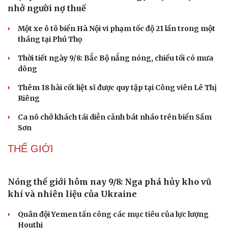
Những hương vị đưa TP.HCM thành thiên đường
ẩm thực đường phố hàng đầu thế giới
Nối đà tăng trưởng, du lịch Vĩnh Long hấp dẫn khách
quốc tế
Công nghiệp giải trí "chắp cánh" cho điểm đến du lịch
Gia Lai
Hội chợ Du lịch quốc tế TP.HCM 2026 có quy mô lớn nhất
từ trước đến nay
Bảo tàng Tưởng niệm Hòa bình tại Nhật Bản đón lượng
khách kỷ lục
XÃ HỘI
Trợ lý ảo AI của Thuế TP.HCM gọi điện thoại nhắc
nhở người nợ thuế