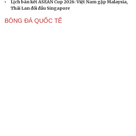
Cách bắt đường Speed up khi bóng đi dọc dây trong
Pickleball
Hôm nay, khởi tranh giải pickleball danh giá tại Việt
Nam
BÓNG ĐÁ VIỆT NAM
Chuyển nhượng V-League hôm nay 9/8: Cầu thủ dự