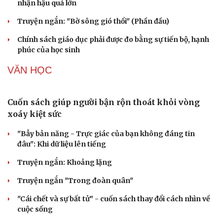
Huế tăng tốc giải phóng mặt bằng mở rộng cao tốc Cam
Lộ - La Sơn
Quảng Ngãi phấn đấu đưa kinh tế số chiếm tối thiểu
30% GRDP vào năm 2030
Tạm hoãn xuất cảnh với người nộp thuế không hoạt
động tại địa chỉ đăng ký
Hải quan cảnh báo quy định mới của Nhật Bản đối với
hàng nông sản xuất khẩu
PODCAST
Cải chính