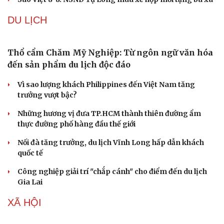
sĩ nói không còn cô đơn
Thuận Nguyễn nhảy trên giày bọc lửa, Đinh Mạnh Ninh
thắng trận xóa thẻ
Một nhóm nhạc K-pop duy trì sức hút trong bao lâu?
Một thành viên Katseye tạm ngừng hoạt động nhóm vì
lý do sức khỏe
Sao Việt 8-8: NSND Tự Long mua xế hộp mới tặng bà xã
DU LỊCH
Văn hóa
Giải trí
Sân khấu - Điện ảnh
Nghệ sĩ
Văn học
Thời trang
Âm nhạc
Sao Việt
Di sản