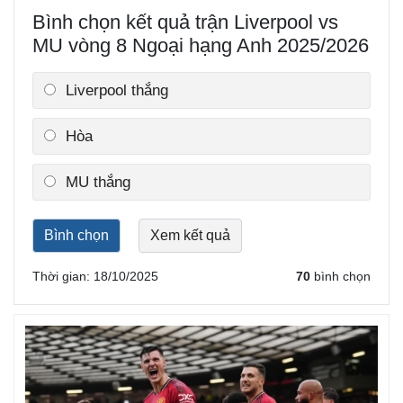
Bình chọn kết quả trận Liverpool vs
Thế giới
Multimedia
MU vòng 8 Ngoại hạng Anh 2025/2026
Quan sát
Video
Cuộc sống đó đây
Ảnh
Hồ sơ
E-Magazine
Liverpool thắng
Infographic
Hòa
MU thắng
Thời gian: 18/10/2025
70
bình chọn