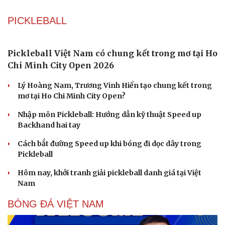
Phụ nữ nên quan tâm đến sức khỏe tình dục tuổi
mãn kinh như thế nào?
Phong slư - “thư tình” bằng dân ca của người Tày
Ngại khám bệnh, nhiều người tự chữa bệnh xã hội rồi
nhận hậu quả lớn
Truyện ngắn: "Bờ sông gió thổi" (Phần đầu)
Chính sách giáo dục phải được đo bằng sự tiến bộ, hạnh
phúc của học sinh
VĂN HỌC
Cuốn sách giúp người bận rộn thoát khỏi vòng
xoáy kiệt sức