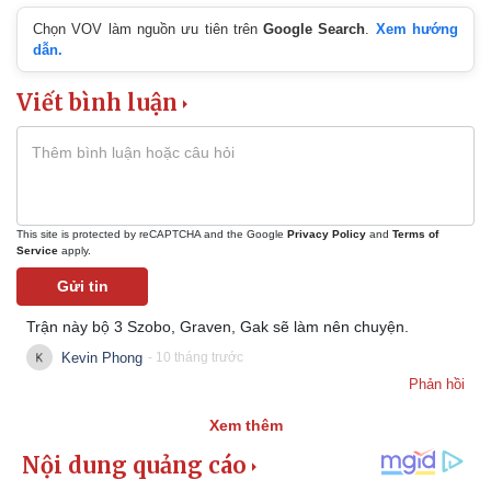
Chọn VOV làm nguồn ưu tiên trên
Google Search
.
Xem hướng
dẫn.
Viết bình luận
This site is protected by reCAPTCHA and the Google
Privacy Policy
and
Terms of
Service
apply.
Gửi tin
Kinh tế
Thị trường
Trận này bộ 3 Szobo, Graven, Gak sẽ làm nên chuyện.
Bất động sản
Giá vàng
Khởi nghiệp
Tiêu dùng
Kevin Phong
- 10 tháng trước
Tỷ giá
Phản hồi
Chứng khoán
Giá cà phê
Xem thêm