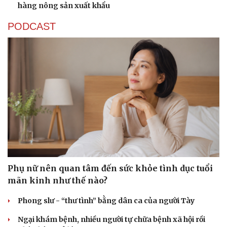
Tây Ninh cảnh báo bẫy "việc nhẹ lương cao" ở
Campuchia
Làm rõ đối tượng gây tai nạn giao thông khiến một phụ
nữ tử vong rồi bỏ trốn
Khởi tố vợ chồng giám đốc công ty tổ chức cho người
nước ngoài ở lại trái phép
Chuyển hồ sơ sang Bộ Công an về 7 cá nhân bán vàng
nguyên liệu nhiều bất thường
Nóng 24h ngày 9/8: Diễn biến vụ bảo mẫu bạo hành hai
trẻ nhỏ ở TP.HCM
KINH TẾ
Đồng Tháp đầu tư hơn 160 tỷ đồng xây dựng Dự án
Cải tạo nút giao An Bình