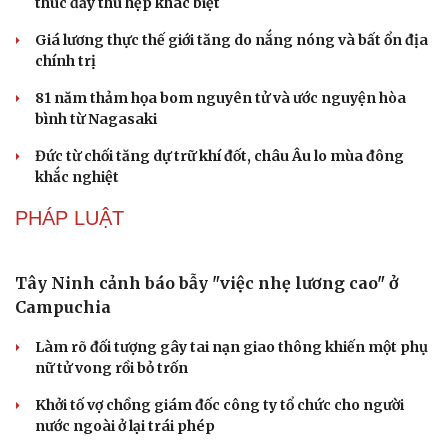
Hơn 1.000 người chung sức tái tạo dòng chữ “BÁC
HỒ SỐNG MÃI” trên Núi Nhón
Học viện Ngân hàng, Hậu cần công bố điểm chuẩn: Cao
nhất gần 27 điểm
Đại học Kinh tế Quốc dân công bố điểm chuẩn, cao nhất
28,84
TP.HCM tăng hơn 96.000 học sinh trong năm học mới
Tìm thấy người mất tích trong vụ sạt lở tại xã Chế Tạo