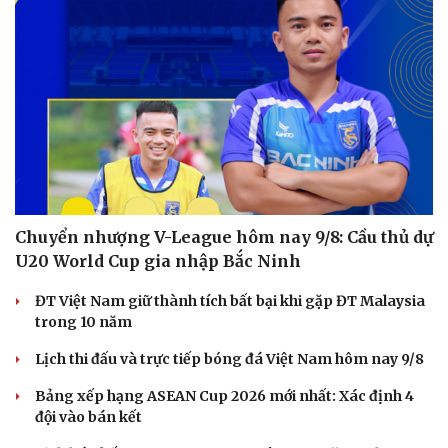
"Bẫy bản năng - Trực giác của bạn không đáng tin
đâu": Khi dữ liệu lên tiếng
Truyện ngắn: Khoảng lặng
Truyện ngắn "Trong đoàn quân"
"Cái chết và sự bất tử" - cuốn sách thay đổi cách nhìn về
cuộc sống
PICKLEBALL
Pickleball Việt Nam có chung kết trong mơ tại Ho
Chi Minh City Open 2026
Lý Hoàng Nam, Trương Vinh Hiển tạo chung kết trong
mơ tại Ho Chi Minh City Open?
Nhập môn Pickleball: Hướng dẫn kỹ thuật Speed up
Backhand hai tay