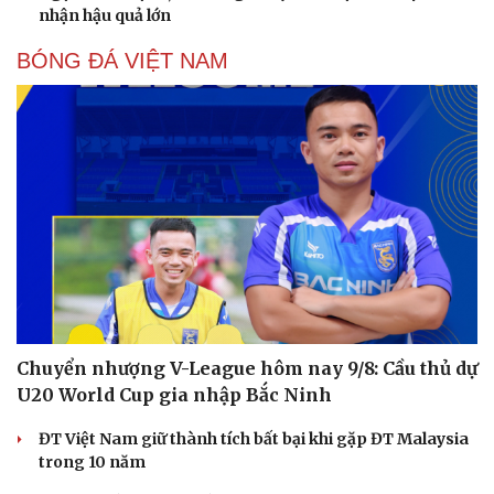
Sản phụ khoa
Tình yêu - Gia đình
nhận hậu quả lớn
Nhi khoa
Nam khoa
BÓNG ĐÁ VIỆT NAM
Làm đẹp - giảm cân
Phòng mạch online
Ăn sạch sống khỏe
Chuyển nhượng V-League hôm nay 9/8: Cầu thủ dự
U20 World Cup gia nhập Bắc Ninh
ĐT Việt Nam giữ thành tích bất bại khi gặp ĐT Malaysia
trong 10 năm