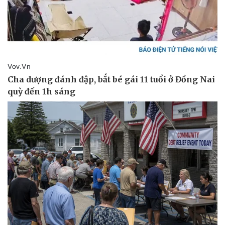
Pháp luật
Quân sự - Quốc phòng
Vụ án
Vũ khí
Tin nóng
Việt Nam
Tư vấn luật
Phân tích