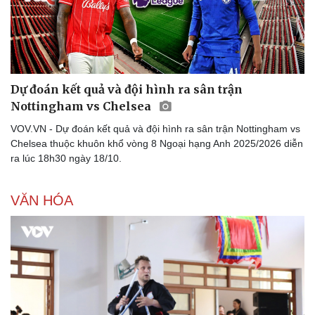
Dự đoán kết quả và đội hình ra sân trận
Doanh nghiệp
Công nghệ
Nottingham vs Chelsea
Thông tin doanh nghiệp
Sành điệu
VOV.VN - Dự đoán kết quả và đội hình ra sân trận Nottingham vs
Doanh nghiệp 24h
Tin Công nghệ
Chelsea thuộc khuôn khổ vòng 8 Ngoại hạng Anh 2025/2026 diễn
Doanh nhân
Trải nghiệm
ra lúc 18h30 ngày 18/10.
Vì cộng đồng
Chuyển đổi số
VĂN HÓA