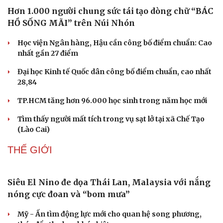
Thổ cẩm Chăm Mỹ Nghiệp: Từ ngôn ngữ văn hóa
đến sản phẩm du lịch độc đáo
Vì sao lượng khách Philippines đến Việt Nam tăng
trưởng vượt bậc?
Những hương vị đưa TP.HCM thành thiên đường ẩm
thực đường phố hàng đầu thế giới
Nối đà tăng trưởng, du lịch Vĩnh Long hấp dẫn khách
quốc tế
Công nghiệp giải trí "chắp cánh" cho điểm đến du lịch
Gia Lai
XÃ HỘI