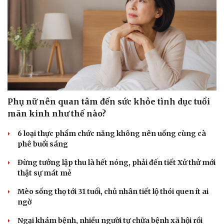
Phụ nữ nên quan tâm đến sức khỏe tình dục tuổi
mãn kinh như thế nào?
6 loại thực phẩm chức năng không nên uống cùng cà
phê buổi sáng
Đừng tưởng lập thu là hết nóng, phải đến tiết Xử thử mới
thật sự mát mẻ
Mèo sống thọ tới 31 tuổi, chủ nhân tiết lộ thói quen ít ai
Sức khỏe
Đời sống
ngờ
Dinh dưỡng - món ngon
Nhà đẹp
Cây thuốc
Blog
Ngại khám bệnh, nhiều người tự chữa bệnh xã hội rồi