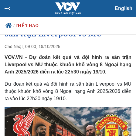
English
Dự đoán kết quả và đội hình ra
THỂ THAO
/
sân trận Liverpool vs MU
Chủ Nhật, 09:00, 19/10/2025
VOV.VN - Dự đoán kết quả và đội hình ra sân trận
Chính trị
Xã hội
Liverpool vs MU thuộc khuôn khổ vòng 8 Ngoại hạng
Đảng
Tin 24h
Anh 2025/2026 diễn ra lúc 22h30 ngày 19/10.
Tổ chức nhân sự
Dự báo thời tiết
Quốc hội
Giáo dục
Dự đoán kết quả và đội hình ra sân trận Liverpool vs MU
Nhận diện sự thật
Dấu ấn VOV
Việc làm
thuộc khuôn khổ vòng 8 Ngoại hạng Anh 2025/2026 diễn
Biển đảo
ra vào lúc 22h30 ngày 19/10.