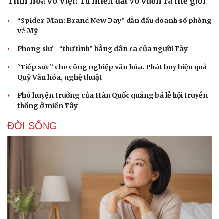
Tinh hoa võ Việt: Từ miền đất võ vươn ra thế giới
Doanh nghiệp
Công nghệ
Thông tin doanh nghiệp
Sành điệu
“Spider-Man: Brand New Day” dẫn đầu doanh số phòng
Doanh nghiệp 24h
Tin Công nghệ
vé Mỹ
Doanh nhân
Trải nghiệm
Vì cộng đồng
Chuyển đổi số
Phong slư - “thư tình” bằng dân ca của người Tày
“Tiếp sức” cho công nghiệp văn hóa: Phát huy hiệu quả
Quỹ Văn hóa, nghệ thuật
Phó huyện trưởng của Hàn Quốc quảng bá lễ hội truyền
thống ở miền Tây
ĐỜI SỐNG