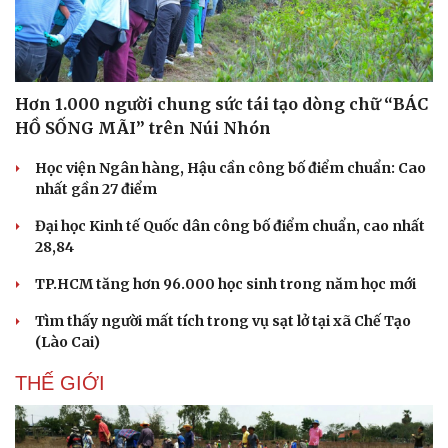
Hơn 1.000 người chung sức tái tạo dòng chữ “BÁC
HỒ SỐNG MÃI” trên Núi Nhón
Văn hóa
Giải trí
Học viện Ngân hàng, Hậu cần công bố điểm chuẩn: Cao
nhất gần 27 điểm
Sân khấu - Điện ảnh
Nghệ sĩ
Văn học
Thời trang
Đại học Kinh tế Quốc dân công bố điểm chuẩn, cao nhất
Âm nhạc
Sao Việt
28,84
Di sản
TP.HCM tăng hơn 96.000 học sinh trong năm học mới
Tìm thấy người mất tích trong vụ sạt lở tại xã Chế Tạo
(Lào Cai)
THẾ GIỚI