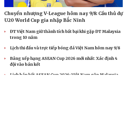
Chuyển nhượng V-League hôm nay 9/8: Cầu thủ dự
U20 World Cup gia nhập Bắc Ninh
ĐT Việt Nam giữ thành tích bất bại khi gặp ĐT Malaysia
trong 10 năm
Lịch thi đấu và trực tiếp bóng đá Việt Nam hôm nay 9/8
Bảng xếp hạng ASEAN Cup 2026 mới nhất: Xác định 4
đội vào bán kết
Lịch bán kết ASEAN Cup 2026: Việt Nam gặp Malaysia,
Thái Lan đối đầu Singapore
BÓNG ĐÁ QUỐC TẾ