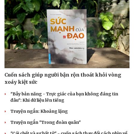
Cuốn sách giúp người bận rộn thoát khỏi vòng
Cải chính
xoáy kiệt sức
"Bẫy bản năng - Trực giác của bạn không đáng tin
đâu": Khi dữ liệu lên tiếng
Truyện ngắn: Khoảng lặng
Truyện ngắn "Trong đoàn quân"
"Cái chết và sự bất tử" - cuốn sách thay đổi cách nhìn về