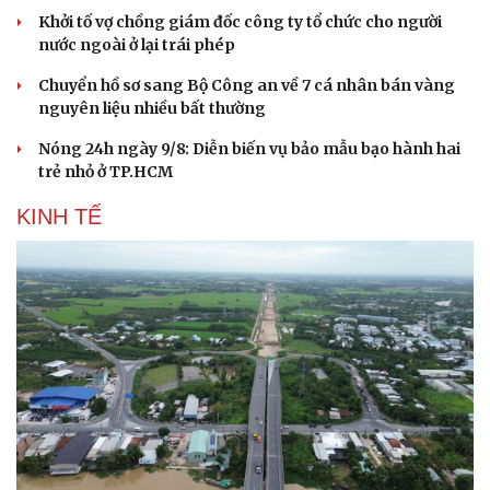
Khởi tố vợ chồng giám đốc công ty tổ chức cho người
nước ngoài ở lại trái phép
Chuyển hồ sơ sang Bộ Công an về 7 cá nhân bán vàng
nguyên liệu nhiều bất thường
Nóng 24h ngày 9/8: Diễn biến vụ bảo mẫu bạo hành hai
trẻ nhỏ ở TP.HCM
KINH TẾ
Du lịch
Podcast
Tư vấn
Câu chuyện thời sự
Săn Tour
Đọc truyện đêm khuya
check-in
Cửa sổ tình yêu
Kể chuyện cho bé
Hạt giống tâm hồn