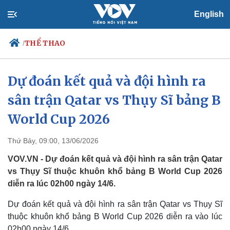
English
THỂ THAO
/
Dự đoán kết quả và đội hình ra
sân trận Qatar vs Thụy Sĩ bảng B
Chính trị
Xã hội
Đảng
Tin 24h
World Cup 2026
Tổ chức nhân sự
Dự báo thời tiết
Quốc hội
Giáo dục
Thứ Bảy, 09:00, 13/06/2026
Nhận diện sự thật
Dấu ấn VOV
Việc làm
VOV.VN - Dự đoán kết quả và đội hình ra sân trận Qatar
Biển đảo
vs Thụy Sĩ thuộc khuôn khổ bảng B World Cup 2026
diễn ra lúc 02h00 ngày 14/6.
Dự đoán kết quả và đội hình ra sân trận Qatar vs Thụy Sĩ
thuộc khuôn khổ bảng B World Cup 2026 diễn ra vào lúc
02h00 ngày 14/6.