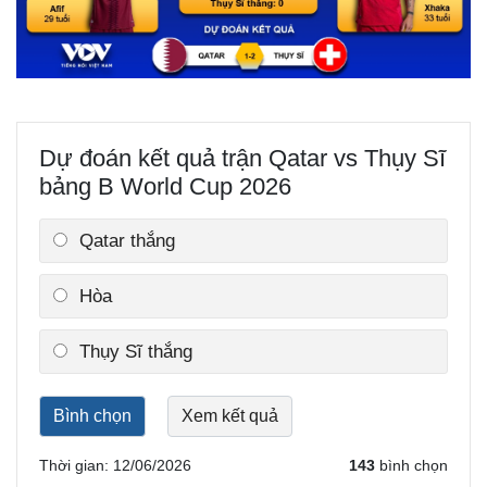
Dự đoán kết quả trận Qatar vs Thụy Sĩ
bảng B World Cup 2026
Qatar thắng
Hòa
Thế giới
Multimedia
Quan sát
Video
Cuộc sống đó đây
Ảnh
Thụy Sĩ thắng
Hồ sơ
E-Magazine
Infographic
Thời gian: 12/06/2026
143
bình chọn