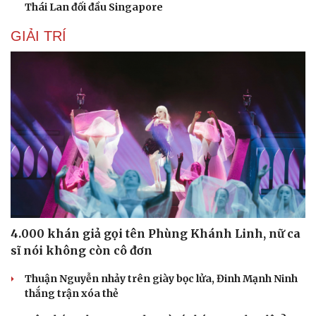
Thái Lan đối đầu Singapore
Sức khỏe
Đời sống
GIẢI TRÍ
Dinh dưỡng - món ngon
Nhà đẹp
Cây thuốc
Blog
Sản phụ khoa
Tình yêu - Gia đình
Nhi khoa
Nam khoa
Làm đẹp - giảm cân
Phòng mạch online
Ăn sạch sống khỏe
4.000 khán giả gọi tên Phùng Khánh Linh, nữ ca
sĩ nói không còn cô đơn
Thuận Nguyễn nhảy trên giày bọc lửa, Đinh Mạnh Ninh
thắng trận xóa thẻ