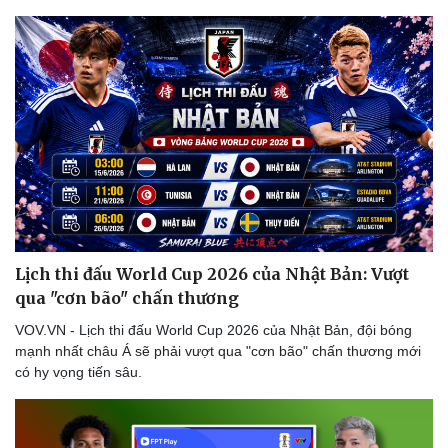
Lịch thi đấu World Cup 2026 của Nhật Bản: Vượt
qua "cơn bão" chấn thương
VOV.VN - Lịch thi đấu World Cup 2026 của Nhật Bản, đội bóng
mạnh nhất châu Á sẽ phải vượt qua "cơn bão" chấn thương mới
có hy vọng tiến sâu.
Thể thao
Ô tô - Xe máy
Bóng đá
Ô tô
Lịch thi đấu bóng đá
Xe máy