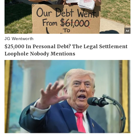
Pháp luật
Quân sự - Quốc phòng
Vụ án
Vũ khí
Tin nóng
Việt Nam
Tư vấn luật
Phân tích