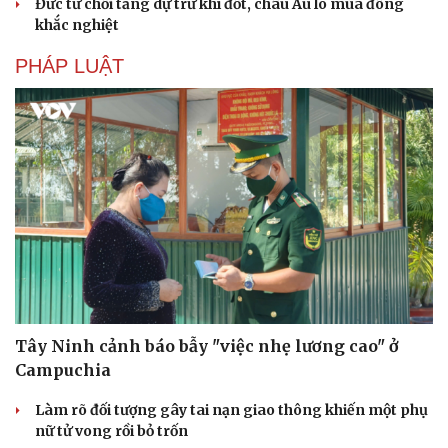
Đức từ chối tăng dự trữ khí đốt, châu Âu lo mùa đông
khắc nghiệt
PHÁP LUẬT
Tây Ninh cảnh báo bẫy "việc nhẹ lương cao" ở
Campuchia
Làm rõ đối tượng gây tai nạn giao thông khiến một phụ
nữ tử vong rồi bỏ trốn