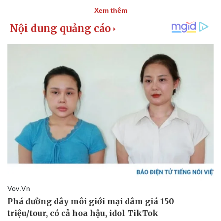
Xem thêm
Kinh tế
Thị trường
Bất động sản
Giá vàng
Khởi nghiệp
Tiêu dùng
Tỷ giá
Chứng khoán
Giá cà phê