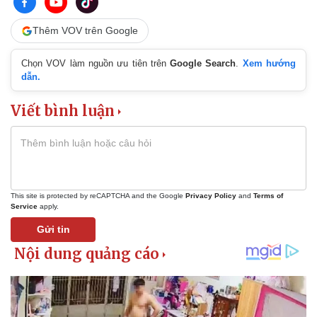
Thêm VOV trên Google
Chọn VOV làm nguồn ưu tiên trên
Google Search
.
Xem hướng
dẫn.
Viết bình luận
Kinh tế
Thị trường
This site is protected by reCAPTCHA and the Google
Privacy Policy
and
Terms of
Bất động sản
Giá vàng
Service
apply.
Khởi nghiệp
Tiêu dùng
Gửi tin
Tỷ giá
Chứng khoán
Giá cà phê