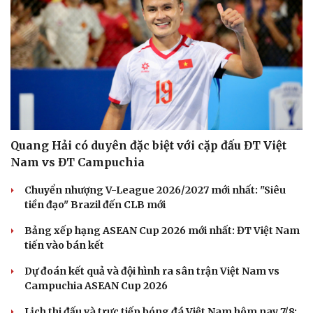
Nhi khoa
Nam khoa
Làm đẹp - giảm cân
Phòng mạch online
Ăn sạch sống khỏe
Quang Hải có duyên đặc biệt với cặp đấu ĐT Việt
Nam vs ĐT Campuchia
Chuyển nhượng V-League 2026/2027 mới nhất: "Siêu
tiền đạo" Brazil đến CLB mới
Bảng xếp hạng ASEAN Cup 2026 mới nhất: ĐT Việt Nam
tiến vào bán kết
Dự đoán kết quả và đội hình ra sân trận Việt Nam vs
Campuchia ASEAN Cup 2026
Lịch thi đấu và trực tiếp bóng đá Việt Nam hôm nay 7/8: