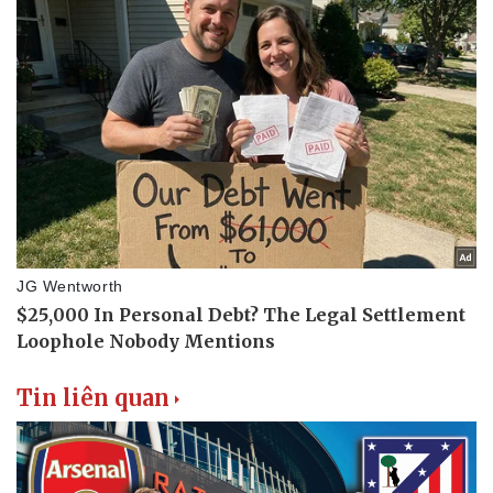
Thể thao
Ô tô - Xe máy
Bóng đá
Ô tô
Lịch thi đấu bóng đá
Xe máy
Tin liên quan
Thế giới thể thao
Tư vấn
eSports
Hậu trường