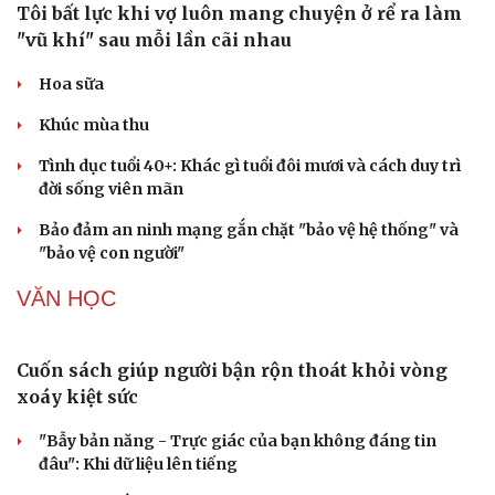
Kinh tế Bạc - động lực tăng trưởng từ già hóa dân số
Cần hiểu đúng quy định thời hạn sử dụng chung cư
Loại rau rừng mọng nước được người thành phố ưa
chuộng
PODCAST
Tôi bất lực khi vợ luôn mang chuyện ở rể ra làm
"vũ khí" sau mỗi lần cãi nhau
Hoa sữa
Khúc mùa thu
Tình dục tuổi 40+: Khác gì tuổi đôi mươi và cách duy trì
đời sống viên mãn
Bảo đảm an ninh mạng gắn chặt "bảo vệ hệ thống" và
"bảo vệ con người"