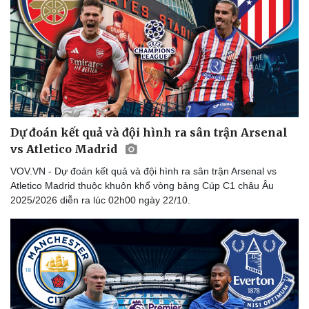
Dự đoán kết quả và đội hình ra sân trận Arsenal
vs Atletico Madrid
VOV.VN - Dự đoán kết quả và đội hình ra sân trận Arsenal vs
Atletico Madrid thuộc khuôn khổ vòng bảng Cúp C1 châu Âu
2025/2026 diễn ra lúc 02h00 ngày 22/10.