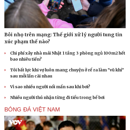
Bôi nhọ trên mạng: Thế giới xử lý người tung tin
xúc phạm thế nào?
Chi phí xây nhà mái Nhật 1 tầng 3 phòng ngủ 100m2 hết
bao nhiêu tiền?
Tôi bất lực khi vợ luôn mang chuyện ở rể ra làm "vũ khí"
sau mỗi lần cãi nhau
Vì sao nhiều người nổi mẩn sau khi bơi?
Nhiều người thú nhận từng đi tiểu trong bể bơi
Sức khỏe
Đời sống
BÓNG ĐÁ VIỆT NAM
Dinh dưỡng - món ngon
Nhà đẹp
Cây thuốc
Blog
Sản phụ khoa
Tình yêu - Gia đình