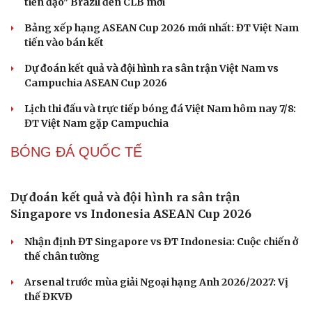
Quang Hải có duyên đặc biệt với cặp đấu ĐT Việt
Nam vs ĐT Campuchia
Chuyển nhượng V-League 2026/2027 mới nhất: "Siêu
tiền đạo" Brazil đến CLB mới
Bảng xếp hạng ASEAN Cup 2026 mới nhất: ĐT Việt Nam
tiến vào bán kết
Dự đoán kết quả và đội hình ra sân trận Việt Nam vs
Campuchia ASEAN Cup 2026
Lịch thi đấu và trực tiếp bóng đá Việt Nam hôm nay 7/8:
ĐT Việt Nam gặp Campuchia
BÓNG ĐÁ QUỐC TẾ