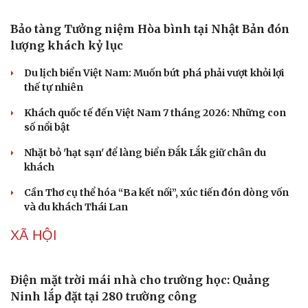
Christopher Nolan đã làm gì để cả dàn sao Hollywood
phải kinh ngạc?
Sao Việt 6-8: NSND Công Lý từng đề nghị ly hôn vì sợ
làm khổ vợ
Blackpink làm điều khiến người hâm mộ bất ngờ trước
thềm kỷ niệm 10 năm thành lập
DU LỊCH
Văn hóa
Giải trí
Bảo tàng Tưởng niệm Hòa bình tại Nhật Bản đón
Sân khấu - Điện ảnh
Nghệ sĩ
lượng khách kỷ lục
Văn học
Thời trang
Âm nhạc
Sao Việt
Du lịch biển Việt Nam: Muốn bứt phá phải vượt khỏi lợi
Di sản
thế tự nhiên
Khách quốc tế đến Việt Nam 7 tháng 2026: Những con
số nổi bật
Nhặt bỏ 'hạt sạn' để làng biển Đắk Lắk giữ chân du