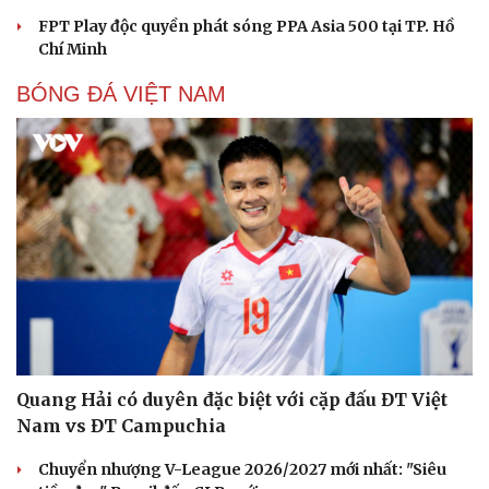
Nhập môn Pickleball: Hướng dẫn kỹ thuật Speed
up Backhand hai tay
Cách bắt đường Speed up khi bóng đi dọc dây trong
Pickleball
Hôm nay, khởi tranh giải pickleball danh giá tại Việt
Nam
Nhập môn Pickleball: Phân tích nguyên lý hình tam
giác khi Speed up
FPT Play độc quyền phát sóng PPA Asia 500 tại TP. Hồ
Chí Minh
BÓNG ĐÁ VIỆT NAM