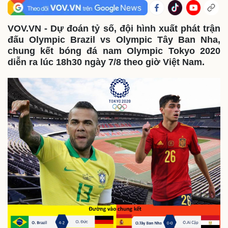
Thế giới
Multimedia
Quan sát
Video
VOV.VN - Dự đoán tỷ số, đội hình xuất phát trận
Cuộc sống đó đây
Ảnh
đấu Olympic Brazil vs Olympic Tây Ban Nha,
Hồ sơ
E-Magazine
chung kết bóng đá nam Olympic Tokyo 2020
Infographic
diễn ra lúc 18h30 ngày 7/8 theo giờ Việt Nam.
Kinh tế
Thị trường
Bất động sản
Giá vàng
Khởi nghiệp
Tiêu dùng
Tỷ giá
Chứng khoán
Giá cà phê
Pháp luật
Quân sự - Quốc phòng
Vụ án
Vũ khí