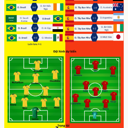
Tin nóng
Việt Nam
Tư vấn luật
Phân tích
Thể thao
Ô tô - Xe máy
Bóng đá
Ô tô
Lịch thi đấu bóng đá
Xe máy
Thế giới thể thao
Tư vấn
eSports
Hậu trường
Doanh nghiệp
Công nghệ
Thông tin doanh nghiệp
Sành điệu
Doanh nghiệp 24h
Tin Công nghệ
Doanh nhân
Trải nghiệm
Vì cộng đồng
Chuyển đổi số