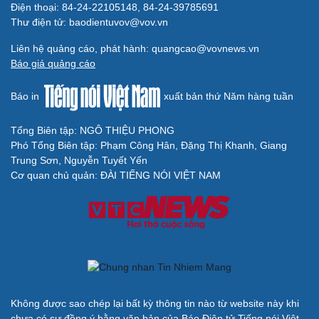
Điện thoại: 84-24-22105148, 84-24-39785691
Thư điện tử: baodientuvov@vov.vn
Liên hệ quảng cáo, phát hành: quangcao@vovnews.vn
Du lịch
Podcast
Báo giá quảng cáo
Tư vấn
Câu chuyện thời sự
Săn Tour
Đọc truyện đêm khuya
Báo in
xuất bản thứ Năm hàng tuần
check-in
Cửa sổ tình yêu
Kể chuyện cho bé
Hạt giống tâm hồn
Tổng Biên tập: NGÔ THIỆU PHONG
Phó Tổng Biên tập: Phạm Công Hân, Đặng Thị Khanh, Giang
Trung Sơn, Nguyễn Tuyết Yến
Cơ quan chủ quản: ĐÀI TIẾNG NÓI VIỆT NAM
Cải chính
Không được sao chép lại bất kỳ thông tin nào từ website này khi
chưa có sự đồng ý bằng văn bản của Báo Điện tử Tiếng nói Việt