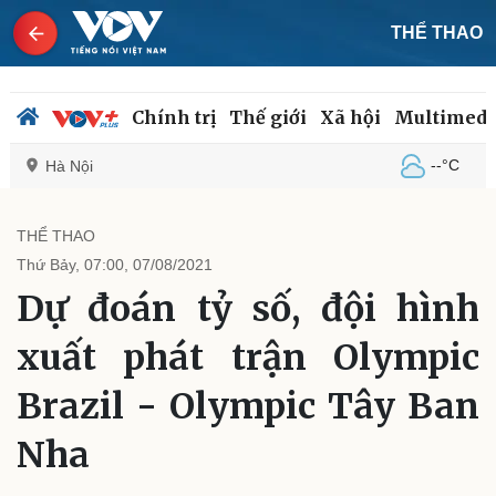
THỂ THAO
Chính trị
Thế giới
Xã hội
Multimedi
--°C
Hà Nội
THỂ THAO
Thứ Bảy, 07:00, 07/08/2021
Chính trị
Xã hội
Dự đoán tỷ số, đội hình
Đảng
Tin 24h
Tổ chức nhân sự
Dự báo thời tiết
xuất phát trận Olympic
Quốc hội
Giáo dục
Nhận diện sự thật
Dấu ấn VOV
Brazil - Olympic Tây Ban
Việc làm
Biển đảo
Nha