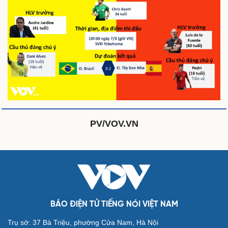
Sức khỏe
Đời sống
Dinh dưỡng - món ngon
Nhà đẹp
Cây thuốc
Blog
Sản phụ khoa
Tình yêu - Gia đình
Nhi khoa
Nam khoa
Làm đẹp - giảm cân
Phòng mạch online
Ăn sạch sống khỏe
PV/VOV.VN
Văn hóa
Giải trí
Sân khấu - Điện ảnh
Nghệ sĩ
Văn học
Thời trang
BÁO ĐIỆN TỬ TIẾNG NÓI VIỆT NAM
Âm nhạc
Sao Việt
Di sản
Trụ sở: 37 Bà Triệu, phường Cửa Nam, Hà Nội