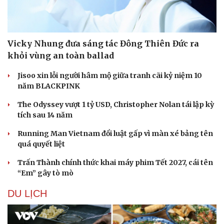
Sức khỏe
Đời sống
Dinh dưỡng - món ngon
Nhà đẹp
Vicky Nhung đưa sáng tác Đông Thiên Đức ra
Cây thuốc
Blog
khỏi vùng an toàn ballad
Sản phụ khoa
Tình yêu - Gia đình
Nhi khoa
Jisoo xin lỗi người hâm mộ giữa tranh cãi kỷ niệm 10
Nam khoa
năm BLACKPINK
Làm đẹp - giảm cân
Phòng mạch online
The Odyssey vượt 1 tỷ USD, Christopher Nolan tái lập kỳ
Ăn sạch sống khỏe
tích sau 14 năm
Running Man Vietnam đổi luật gấp vì màn xé bảng tên
quá quyết liệt
Trấn Thành chính thức khai máy phim Tết 2027, cái tên
“Em” gây tò mò
DU LỊCH