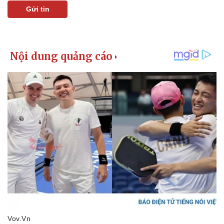
Gửi tin
Kinh tế
Thị trường
Bất động sản
Giá vàng
Khởi nghiệp
Tiêu dùng
Tỷ giá
Chứng khoán
Giá cà phê