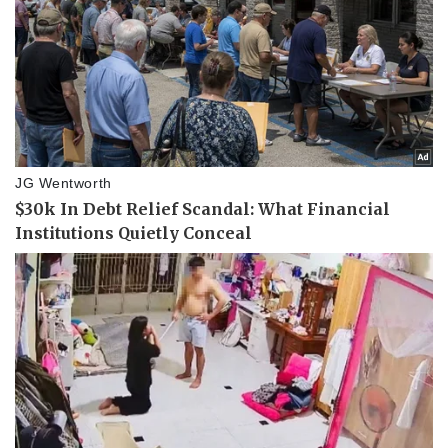
Pháp luật
Quân sự - Quốc phòng
Vụ án
Vũ khí
Tin nóng
Việt Nam
Tư vấn luật
Phân tích