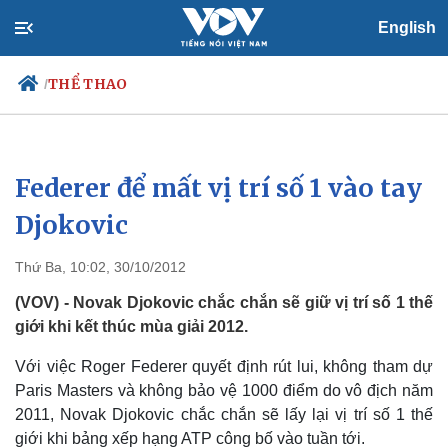
English
THỂ THAO
/
Federer để mất vị trí số 1 vào tay
Chính trị
Xã hội
Đảng
Tin 24h
Djokovic
Tổ chức nhân sự
Dự báo thời tiết
Quốc hội
Giáo dục
Thứ Ba, 10:02, 30/10/2012
Nhận diện sự thật
Dấu ấn VOV
Việc làm
(VOV) - Novak Djokovic chắc chắn sẽ giữ vị trí số 1 thế
Biển đảo
giới khi kết thúc mùa giải 2012.
Với việc Roger Federer quyết định rút lui, không tham dự
Paris Masters và không bảo vệ 1000 điểm do vô địch năm
2011, Novak Djokovic chắc chắn sẽ lấy lại vị trí số 1 thế
giới khi bảng xếp hạng ATP công bố vào tuần tới.