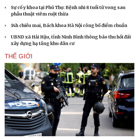
Sự cố y khoa tại Phú Thọ: Bệnh nhi 8 tuổi tử vong sau
phẫu thuật viêm ruột thừa
14h chiều mai, Bách khoa Hà Nội công bố điểm chuẩn
UBND xã Hải Hậu, tỉnh Ninh Bình thông báo thu hồi đất
xây dựng hạ tầng khu dân cư
THẾ GIỚI
Văn hóa
Giải trí
Sân khấu - Điện ảnh
Nghệ sĩ
Văn học
Thời trang
Âm nhạc
Sao Việt
Di sản