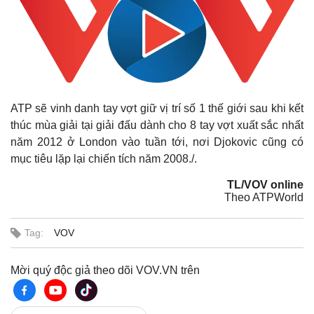
ATP sẽ vinh danh tay vợt giữ vị trí số 1 thế giới sau khi kết
thúc mùa giải tại giải đấu dành cho 8 tay vợt xuất sắc nhất
năm 2012 ở London vào tuần tới, nơi Djokovic cũng có
mục tiêu lặp lại chiến tích năm 2008./.
TL/VOV online
Thế giới
Multimedia
Theo ATPWorld
Quan sát
Video
Cuộc sống đó đây
Ảnh
Tag:
VOV
Hồ sơ
E-Magazine
Infographic
Mời quý độc giả theo dõi VOV.VN trên