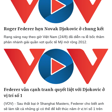
Roger Federer hẹn Novak Djokovic ở chung kết
Rạng sáng nay theo giờ Việt Nam (24/8) đã diễn ra lễ bốc thăm
phân nhánh giải quần vợt quốc tế Mỹ mở rộng 2012.
Federer vẫn cạnh tranh quyết liệt với Djokovic ở
vị trí số 1
Thể thao
Ô tô - Xe máy
(VOV) - Sau thất bại ở Shanghai Masters, Federer cho biết anh
Bóng đá
Ô tô
sẽ làm tất cả những gì có thể để kết thúc năm ở vị trí số 1 trên
Lịch thi đấu bóng đá
Xe máy