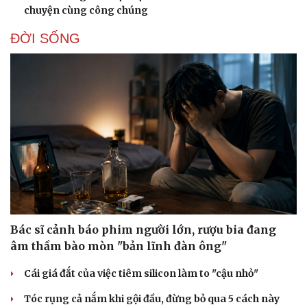
chuyện cùng công chúng
Doanh nghiệp
Công nghệ
Thông tin doanh nghiệp
Sành điệu
ĐỜI SỐNG
Doanh nghiệp 24h
Tin Công nghệ
Doanh nhân
Trải nghiệm
Vì cộng đồng
Chuyển đổi số
Bác sĩ cảnh báo phim người lớn, rượu bia đang
âm thầm bào mòn "bản lĩnh đàn ông"
Cái giá đắt của việc tiêm silicon làm to "cậu nhỏ"
Tóc rụng cả nắm khi gội đầu, đừng bỏ qua 5 cách này