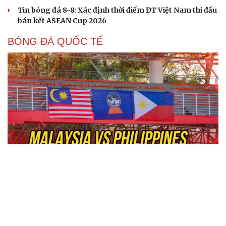
Tin bóng đá 8-8: Xác định thời điểm ĐT Việt Nam thi đấu
bán kết ASEAN Cup 2026
BÓNG ĐÁ QUỐC TẾ
Trực tiếp Malaysia 0-0 Philippines bảng B của
ASEAN Cup 2026
Dự đoán kết quả và đội hình ra sân trận Thái Lan vs
Myanmar ASEAN Cup 2026