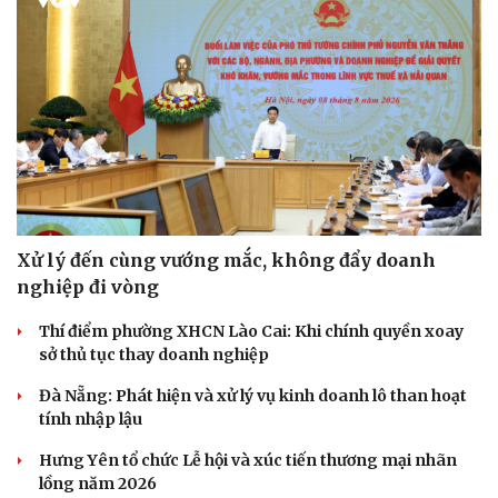
Du lịch
Podcast
Xử lý đến cùng vướng mắc, không đẩy doanh
Tư vấn
Câu chuyện thời sự
nghiệp đi vòng
Săn Tour
Đọc truyện đêm khuya
check-in
Cửa sổ tình yêu
Thí điểm phường XHCN Lào Cai: Khi chính quyền xoay
Kể chuyện cho bé
sở thủ tục thay doanh nghiệp
Hạt giống tâm hồn
Đà Nẵng: Phát hiện và xử lý vụ kinh doanh lô than hoạt
tính nhập lậu
Hưng Yên tổ chức Lễ hội và xúc tiến thương mại nhãn
lồng năm 2026