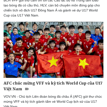
BCH VFF gửi thư cảm ơn tới các Câu lạc bộ và Trung tâm Đào
tạo bóng đá có cầu thủ, HLV, cán bộ chuyên môn đóng góp cho
chiến tích vô địch U17 Đông Nam Á và giành vé dự U17 World
Cup của U17 Việt Nam.
Doanh nghiệp
Công nghệ
Thông tin doanh nghiệp
Sành điệu
Doanh nghiệp 24h
Tin Công nghệ
Doanh nhân
Trải nghiệm
Vì cộng đồng
Chuyển đổi số
AFC chúc mừng VFF và kỳ tích World Cup của U17
Việt Nam
VOV.VN - Chủ tịch Liên đoàn bóng đá châu Á (AFC) gửi thư chúc
mừng VFF và kỳ tích giành tấm vé World Cup lịch sử của U17
Việt Nam.