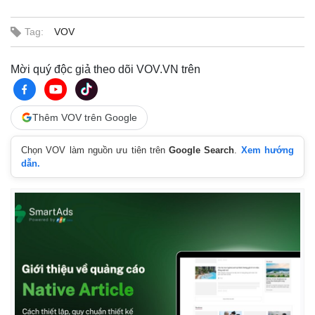
Tag:
VOV
Mời quý độc giả theo dõi VOV.VN trên
Thêm VOV trên Google
Chọn VOV làm nguồn ưu tiên trên
Google Search
.
Xem hướng
dẫn.
Kinh tế
Thị trường
Bất động sản
Giá vàng
Khởi nghiệp
Tiêu dùng
Tỷ giá
Chứng khoán