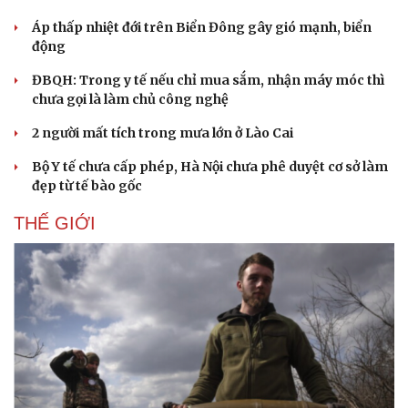
Hạt giống tâm hồn
Áp thấp nhiệt đới trên Biển Đông gây gió mạnh, biển
động
ĐBQH: Trong y tế nếu chỉ mua sắm, nhận máy móc thì
chưa gọi là làm chủ công nghệ
2 người mất tích trong mưa lớn ở Lào Cai
Bộ Y tế chưa cấp phép, Hà Nội chưa phê duyệt cơ sở làm
đẹp từ tế bào gốc
THẾ GIỚI