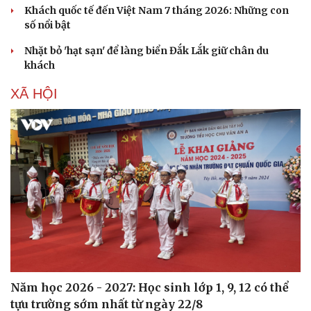
Khách quốc tế đến Việt Nam 7 tháng 2026: Những con
số nổi bật
Nhặt bỏ 'hạt sạn' để làng biển Đắk Lắk giữ chân du
khách
XÃ HỘI
Du lịch
Podcast
Tư vấn
Câu chuyện thời sự
Săn Tour
Đọc truyện đêm khuya
Năm học 2026 - 2027: Học sinh lớp 1, 9, 12 có thể
check-in
Cửa sổ tình yêu
tựu trường sớm nhất từ ngày 22/8
Kể chuyện cho bé