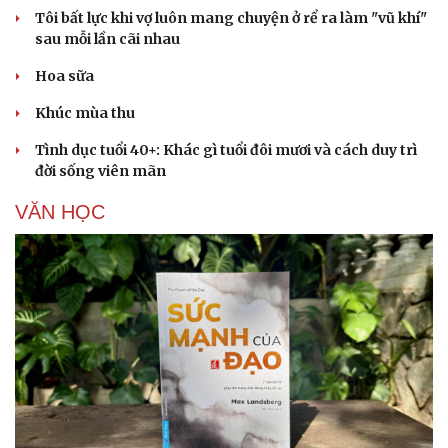
Tôi bất lực khi vợ luôn mang chuyện ở rể ra làm "vũ khí"
sau mỗi lần cãi nhau
Hoa sữa
Khúc mùa thu
Tình dục tuổi 40+: Khác gì tuổi đôi mươi và cách duy trì
đời sống viên mãn
VĂN HỌC