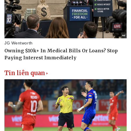
Thể thao
Ô tô - Xe máy
Bóng đá
Ô tô
Lịch thi đấu bóng đá
Xe máy
Thế giới thể thao
Tư vấn
eSports
Hậu trường
Tin liên quan