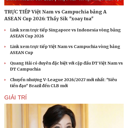
TRỰC TIẾP Việt Nam vs Campuchia bảng A
ASEAN Cup 2026: Thầy Sik "xoay tua"
Link xem trực tiếp Singapore vs Indonesia vòng bảng
ASEAN Cup 2026
Link xem trực tiếp Việt Nam vs Campuchia vòng bảng
ASEAN Cup
Quang Hải có duyên đặc biệt với cặp đấu ĐT Việt Nam vs
ĐT Campuchia
Chuyển nhượng V-League 2026/2027 mới nhất: "Siêu
Văn hóa
Giải trí
tiền đạo" Brazil đến CLB mới
Sân khấu - Điện ảnh
Nghệ sĩ
GIẢI TRÍ
Văn học
Thời trang
Âm nhạc
Sao Việt
Di sản