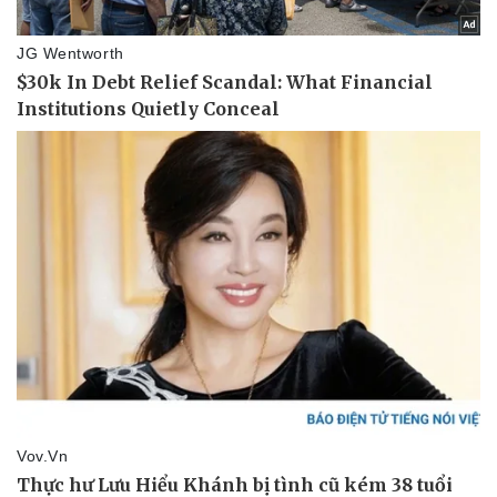
Vụ án
Vũ khí
Tin nóng
Việt Nam
Tư vấn luật
Phân tích