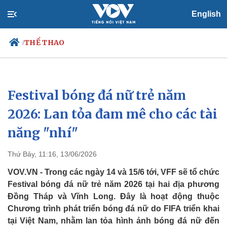
English
THỂ THAO
/
Festival bóng đá nữ trẻ năm
Chính trị
Xã hội
Đảng
Tin 24h
2026: Lan tỏa đam mê cho các tài
Tổ chức nhân sự
Dự báo thời tiết
năng "nhí"
Quốc hội
Giáo dục
Nhận diện sự thật
Dấu ấn VOV
Việc làm
Thứ Bảy, 11:16, 13/06/2026
Biển đảo
VOV.VN - Trong các ngày 14 và 15/6 tới, VFF sẽ tổ chức
Festival bóng đá nữ trẻ năm 2026 tại hai địa phương
Đồng Tháp và Vĩnh Long. Đây là hoạt động thuộc
Chương trình phát triển bóng đá nữ do FIFA triển khai
tại Việt Nam, nhằm lan tỏa hình ảnh bóng đá nữ đến