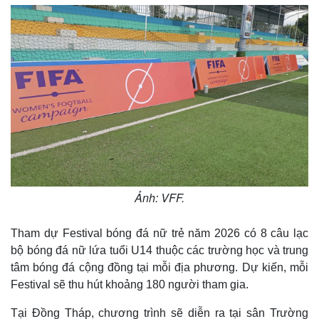
Ảnh: VFF.
Thế giới
Multimedia
Quan sát
Video
Tham dự Festival bóng đá nữ trẻ năm 2026 có 8 câu lạc
Cuộc sống đó đây
Ảnh
bộ bóng đá nữ lứa tuổi U14 thuộc các trường học và trung
Hồ sơ
E-Magazine
tâm bóng đá cộng đồng tại mỗi địa phương. Dự kiến, mỗi
Infographic
Festival sẽ thu hút khoảng 180 người tham gia.
Tại Đồng Tháp, chương trình sẽ diễn ra tại sân Trường