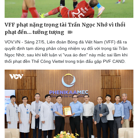
VFF phạt nặng trọng tài Trần Ngọc Nhớ vì thổi
phạt đền… tưởng tượng
VOV.VN - Sáng 27/5, Liên đoàn Bóng đá Việt Nam (VFF) đã ra
quyết định tạm dừng phân công nhiệm vụ đối với trọng tài Trần
Ngọc Nhớ, sau khi kết luận vị "vua áo đen" này mắc sai lầm khi
thổi phạt đền Thể Công Viettel trong trận đấu gặp PVF CAND.