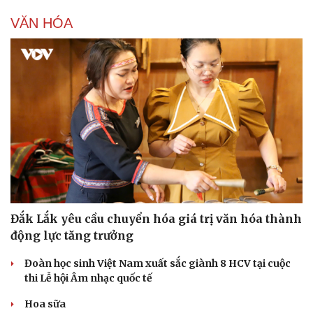
VĂN HÓA
Sức khỏe
Đời sống
Dinh dưỡng - món ngon
Nhà đẹp
Cây thuốc
Blog
Sản phụ khoa
Tình yêu - Gia đình
Nhi khoa
Nam khoa
Làm đẹp - giảm cân
Phòng mạch online
Đắk Lắk yêu cầu chuyển hóa giá trị văn hóa thành
Ăn sạch sống khỏe
động lực tăng trưởng
Đoàn học sinh Việt Nam xuất sắc giành 8 HCV tại cuộc
thi Lễ hội Âm nhạc quốc tế
Hoa sữa