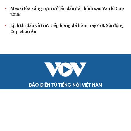
Messi tỏa sáng rực rỡ ở lần đầu đá chính sau World Cup
2026
Lịch thi đấu và trực tiếp bóng đá hôm nay 6/8: Sôi động
Cúp châu Âu
BÁO ĐIỆN TỬ TIẾNG NÓI VIỆT NAM
Trụ sở: 37 Bà Triệu, phường Cửa Nam, Hà Nội
Điện thoại: 84-24-22105148, 84-24-39785691
Thư điện tử: baodientuvov@vov.vn
Liên hệ quảng cáo, phát hành: quangcao@vovnews.vn
Báo giá quảng cáo