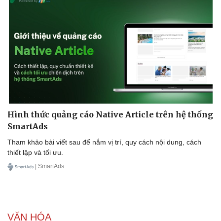
Kinh tế
Thị trường
Bất động sản
Giá vàng
Khởi nghiệp
Tiêu dùng
Tỷ giá
Chứng khoán
Giá cà phê
Hình thức quảng cáo Native Article trên hệ thống
SmartAds
Tham khảo bài viết sau để nắm vị trí, quy cách nội dung, cách
thiết lập và tối ưu.
| SmartAds
VĂN HÓA