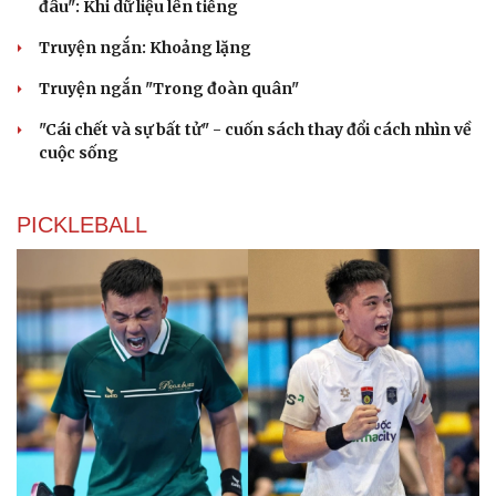
đâu": Khi dữ liệu lên tiếng
Truyện ngắn: Khoảng lặng
Du lịch
Podcast
Truyện ngắn "Trong đoàn quân"
Tư vấn
Câu chuyện thời sự
Săn Tour
Đọc truyện đêm khuya
"Cái chết và sự bất tử" - cuốn sách thay đổi cách nhìn về
check-in
Cửa sổ tình yêu
cuộc sống
Kể chuyện cho bé
Hạt giống tâm hồn
PICKLEBALL