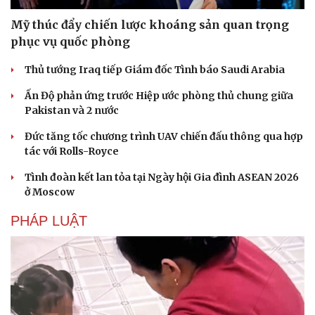
Mỹ thúc đẩy chiến lược khoáng sản quan trọng
phục vụ quốc phòng
Thủ tướng Iraq tiếp Giám đốc Tình báo Saudi Arabia
Ấn Độ phản ứng trước Hiệp ước phòng thủ chung giữa
Pakistan và 2 nước
Sức khỏe
Đời sống
Dinh dưỡng - món ngon
Nhà đẹp
Đức tăng tốc chương trình UAV chiến đấu thông qua hợp
Cây thuốc
Blog
tác với Rolls-Royce
Sản phụ khoa
Tình yêu - Gia đình
Nhi khoa
Tình đoàn kết lan tỏa tại Ngày hội Gia đình ASEAN 2026
Nam khoa
ở Moscow
Làm đẹp - giảm cân
Phòng mạch online
PHÁP LUẬT
Ăn sạch sống khỏe