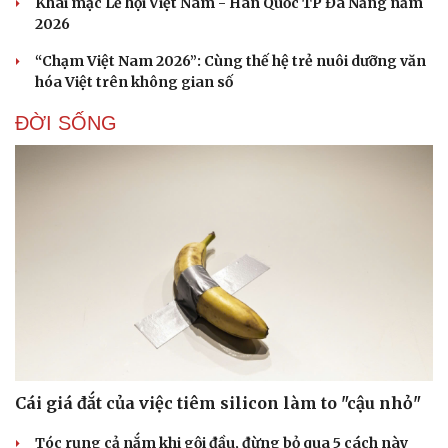
Khai mạc Lễ hội Việt Nam - Hàn Quốc TP Đà Nẵng năm
2026
“Chạm Việt Nam 2026”: Cùng thế hệ trẻ nuôi dưỡng văn
hóa Việt trên không gian số
ĐỜI SỐNG
Pháp luật
Quân sự - Quốc phòng
Vụ án
Vũ khí
Tin nóng
Việt Nam
Tư vấn luật
Phân tích
Cái giá đắt của việc tiêm silicon làm to "cậu nhỏ"
Tóc rụng cả nắm khi gội đầu, đừng bỏ qua 5 cách này