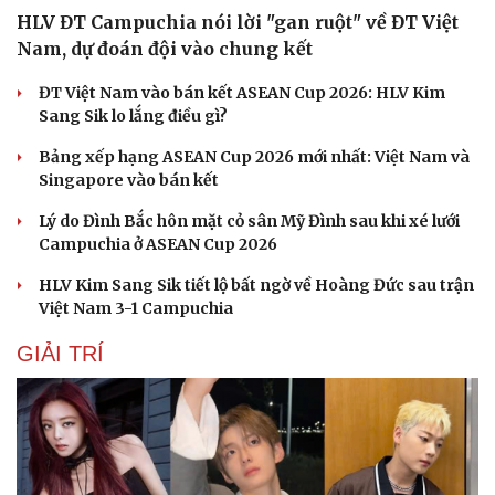
HLV ĐT Campuchia nói lời "gan ruột" về ĐT Việt
Nam, dự đoán đội vào chung kết
ĐT Việt Nam vào bán kết ASEAN Cup 2026: HLV Kim
Sang Sik lo lắng điều gì?
Bảng xếp hạng ASEAN Cup 2026 mới nhất: Việt Nam và
Singapore vào bán kết
Lý do Đình Bắc hôn mặt cỏ sân Mỹ Đình sau khi xé lưới
Campuchia ở ASEAN Cup 2026
HLV Kim Sang Sik tiết lộ bất ngờ về Hoàng Đức sau trận
Việt Nam 3-1 Campuchia
GIẢI TRÍ
Thể thao
Ô tô - Xe máy
Bóng đá
Ô tô
Lịch thi đấu bóng đá
Xe máy
Thế giới thể thao
Tư vấn
eSports
Hậu trường