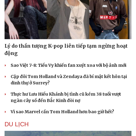
Lý do thần tượng K-pop liên tiếp tạm ngừng hoạt
động
Sao Việt 7-8: Tiểu Vy khiến fan xuýt xoa với bộ ảnh mới
Cặp đôi Tom Holland và Zendaya đã bí mật kết hôn tại
dinh thự ở Surrey?
Thực hư Lưu Hiểu Khánh bị tình cũ kém 38 tuổi vượt
ngàn cây số đến Bắc Kinh đòi nợ
Vì sao Marvel cần Tom Holland hơn bao giờ hết?
DU LỊCH