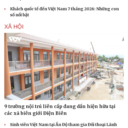
Doanh nghiệp
Công nghệ
Khách quốc tế đến Việt Nam 7 tháng 2026: Những con
Thông tin doanh nghiệp
Sành điệu
số nổi bật
Doanh nghiệp 24h
Tin Công nghệ
XÃ HỘI
Doanh nhân
Trải nghiệm
Vì cộng đồng
Chuyển đổi số
9 trường nội trú liên cấp đang dần hiện hữu tại
các xã biên giới Điện Biên
Sinh viên Việt Nam tại Ấn Độ tham gia Đối thoại Lãnh