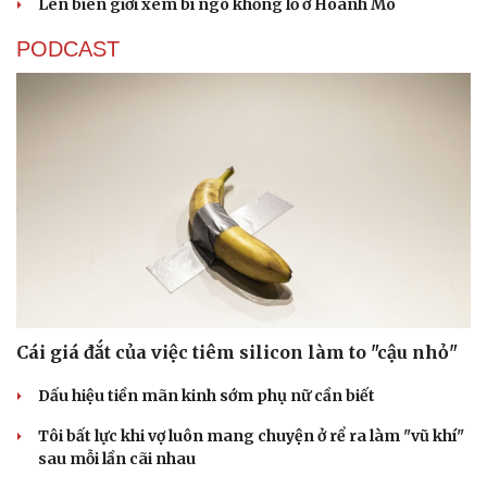
Lên biên giới xem bí ngô khổng lồ ở Hoành Mô
Di sản
PODCAST
Cái giá đắt của việc tiêm silicon làm to "cậu nhỏ"
Dấu hiệu tiền mãn kinh sớm phụ nữ cần biết
Tôi bất lực khi vợ luôn mang chuyện ở rể ra làm "vũ khí"
sau mỗi lần cãi nhau