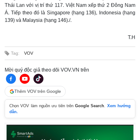
Thái Lan với vị trí thứ 117. Việt Nam xếp thứ 2 Đông Nam
Á. Tiếp theo đó là Singapore (hạng 136), Indonesia (hạng
139) và Malaysia (hạng 146)./.
T.H
Tag:
VOV
Mời quý độc giả theo dõi VOV.VN trên
Thêm VOV trên Google
Chọn VOV làm nguồn ưu tiên trên
Google Search
.
Xem hướng
dẫn.
Thế giới
Multimedia
Quan sát
Video
Cuộc sống đó đây
Ảnh
Hồ sơ
E-Magazine