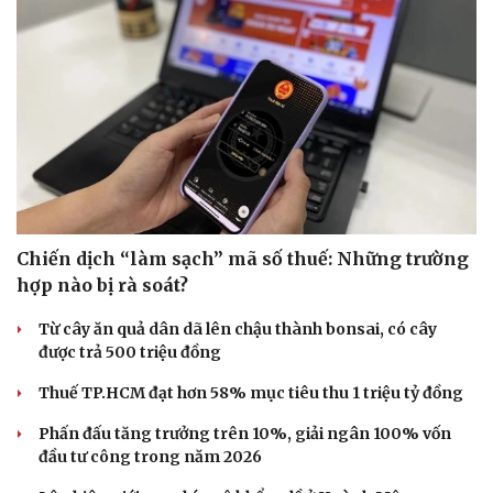
Chiến dịch “làm sạch” mã số thuế: Những trường
hợp nào bị rà soát?
Từ cây ăn quả dân dã lên chậu thành bonsai, có cây
được trả 500 triệu đồng
Thuế TP.HCM đạt hơn 58% mục tiêu thu 1 triệu tỷ đồng
Văn hóa
Giải trí
Phấn đấu tăng trưởng trên 10%, giải ngân 100% vốn
Sân khấu - Điện ảnh
Nghệ sĩ
đầu tư công trong năm 2026
Văn học
Thời trang
Âm nhạc
Sao Việt