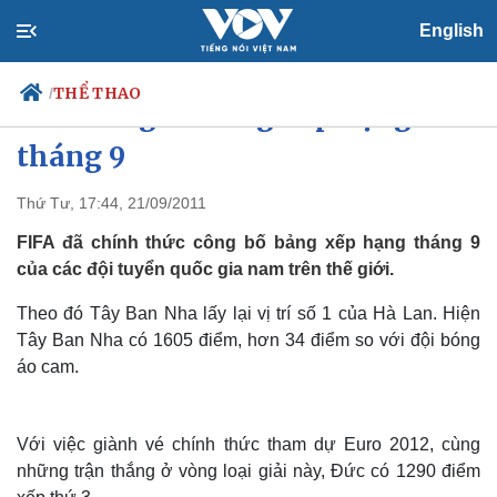
English
THỂ THAO
/
FIFA công bố bảng xếp hạng
tháng 9
Thứ Tư, 17:44, 21/09/2011
Chính trị
Xã hội
Đảng
Tin 24h
FIFA đã chính thức công bố bảng xếp hạng tháng 9
Tổ chức nhân sự
Dự báo thời tiết
của các đội tuyển quốc gia nam trên thế giới.
Quốc hội
Giáo dục
Nhận diện sự thật
Dấu ấn VOV
Theo đó Tây Ban Nha lấy lại vị trí số 1 của Hà Lan. Hiện
Việc làm
Tây Ban Nha có 1605 điểm, hơn 34 điểm so với đội bóng
Biển đảo
áo cam.
Với việc giành vé chính thức tham dự Euro 2012, cùng
những trận thắng ở vòng loại giải này, Đức có 1290 điểm