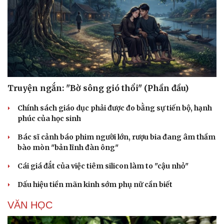
Truyện ngắn: "Bờ sông gió thổi" (Phần đầu)
Chính sách giáo dục phải được đo bằng sự tiến bộ, hạnh
phúc của học sinh
Bác sĩ cảnh báo phim người lớn, rượu bia đang âm thầm
bào mòn "bản lĩnh đàn ông"
Cái giá đắt của việc tiêm silicon làm to "cậu nhỏ"
Cải chính
Dấu hiệu tiền mãn kinh sớm phụ nữ cần biết
VĂN HỌC