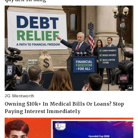
Pháp luật
Quân sự - Quốc phòng
Vụ án
Vũ khí
Tin nóng
Việt Nam
Tư vấn luật
Phân tích