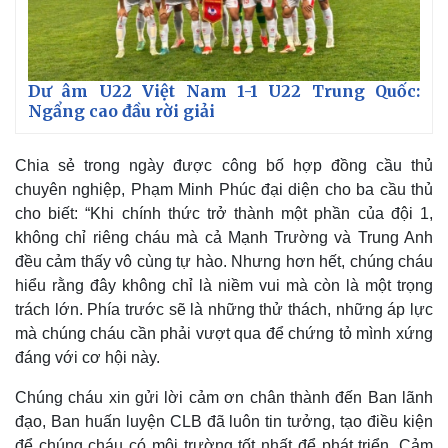
Dư âm U22 Việt Nam 1-1 U22 Trung Quốc:
Ngẩng cao đầu rời giải
Chia sẻ trong ngày được công bố hợp đồng cầu thủ
chuyên nghiệp, Phạm Minh Phúc đại diện cho ba cầu thủ
cho biết: “Khi chính thức trở thành một phần của đội 1,
Thế giới
Multimedia
không chỉ riêng cháu mà cả Mạnh Trường và Trung Anh
Quan sát
Video
đều cảm thấy vô cùng tự hào. Nhưng hơn hết, chúng cháu
Cuộc sống đó đây
Ảnh
hiểu rằng đây không chỉ là niềm vui mà còn là một trọng
Hồ sơ
E-Magazine
trách lớn. Phía trước sẽ là những thử thách, những áp lực
Infographic
mà chúng cháu cần phải vượt qua để chứng tỏ mình xứng
đáng với cơ hội này.
Chúng cháu xin gửi lời cảm ơn chân thành đến Ban lãnh
đạo, Ban huấn luyện CLB đã luôn tin tưởng, tạo điều kiện
để chúng cháu có môi trường tốt nhất để phát triển. Cảm