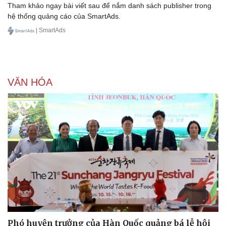
Tham khảo ngay bài viết sau để nắm danh sách publisher trong
hệ thống quảng cáo của SmartAds.
| SmartAds
VĂN HÓA
Doanh nghiệp
Công nghệ
Thông tin doanh nghiệp
Sành điệu
Doanh nghiệp 24h
Tin Công nghệ
Doanh nhân
Trải nghiệm
Vì cộng đồng
Chuyển đổi số
Phó huyện trưởng của Hàn Quốc quảng bá lễ hội