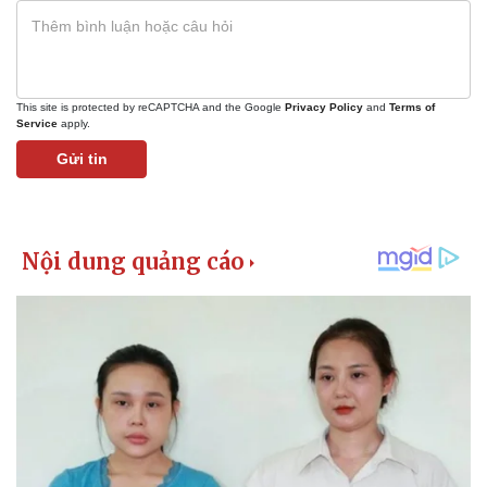
This site is protected by reCAPTCHA and the Google
Privacy Policy
and
Terms of
Service
apply.
Gửi tin
Kinh tế
Thị trường
Bất động sản
Giá vàng
Khởi nghiệp
Tiêu dùng
Tỷ giá
Chứng khoán
Giá cà phê