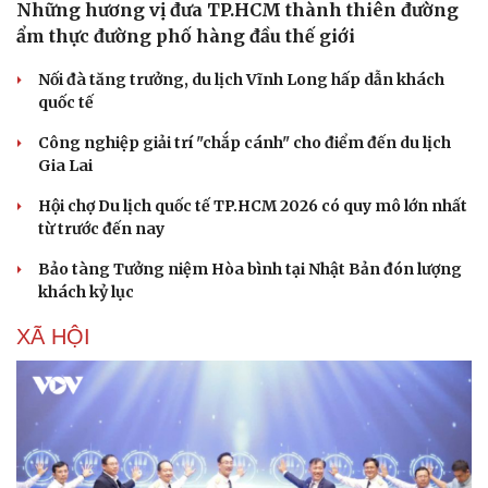
Những hương vị đưa TP.HCM thành thiên đường
ẩm thực đường phố hàng đầu thế giới
Nối đà tăng trưởng, du lịch Vĩnh Long hấp dẫn khách
quốc tế
Công nghiệp giải trí "chắp cánh" cho điểm đến du lịch
Gia Lai
Hội chợ Du lịch quốc tế TP.HCM 2026 có quy mô lớn nhất
từ trước đến nay
Bảo tàng Tưởng niệm Hòa bình tại Nhật Bản đón lượng
khách kỷ lục
XÃ HỘI
Văn hóa
Giải trí
Sân khấu - Điện ảnh
Nghệ sĩ
Văn học
Thời trang
Âm nhạc
Sao Việt
Di sản