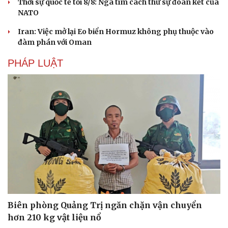
Thời sự quốc tế tối 8/8: Nga tìm cách thử sự đoàn kết của
NATO
Iran: Việc mở lại Eo biển Hormuz không phụ thuộc vào
đàm phán với Oman
PHÁP LUẬT
Du lịch
Podcast
Tư vấn
Câu chuyện thời sự
Săn Tour
Đọc truyện đêm khuya
Biên phòng Quảng Trị ngăn chặn vận chuyển
check-in
Cửa sổ tình yêu
Kể chuyện cho bé
hơn 210 kg vật liệu nổ
Hạt giống tâm hồn