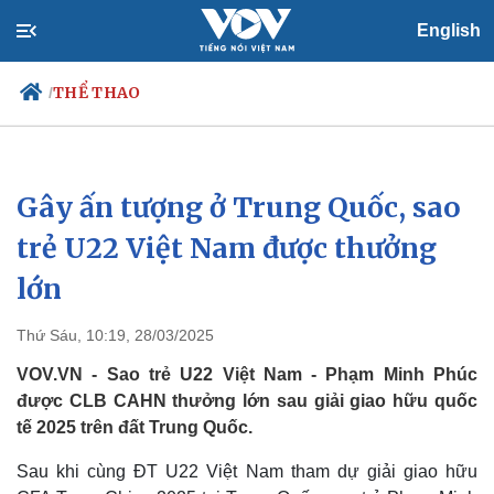
English
THỂ THAO
/
Gây ấn tượng ở Trung Quốc, sao
Chính trị
Xã hội
Đảng
Tin 24h
trẻ U22 Việt Nam được thưởng
Tổ chức nhân sự
Dự báo thời tiết
lớn
Quốc hội
Giáo dục
Nhận diện sự thật
Dấu ấn VOV
Việc làm
Thứ Sáu, 10:19, 28/03/2025
Biển đảo
VOV.VN - Sao trẻ U22 Việt Nam - Phạm Minh Phúc
được CLB CAHN thưởng lớn sau giải giao hữu quốc
tế 2025 trên đất Trung Quốc.
Sau khi cùng ĐT U22 Việt Nam tham dự giải giao hữu