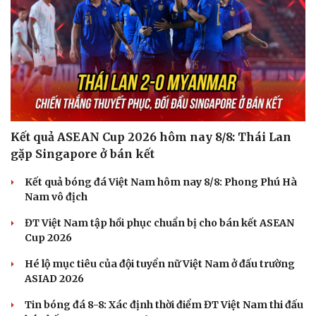
Kết quả ASEAN Cup 2026 hôm nay 8/8: Thái Lan
gặp Singapore ở bán kết
Sức khỏe
Đời sống
Kết quả bóng đá Việt Nam hôm nay 8/8: Phong Phú Hà
Dinh dưỡng - món ngon
Nhà đẹp
Nam vô địch
Cây thuốc
Blog
ĐT Việt Nam tập hồi phục chuẩn bị cho bán kết ASEAN
Sản phụ khoa
Tình yêu - Gia đình
Cup 2026
Nhi khoa
Nam khoa
Hé lộ mục tiêu của đội tuyển nữ Việt Nam ở đấu trường
Làm đẹp - giảm cân
ASIAD 2026
Phòng mạch online
Ăn sạch sống khỏe
Tin bóng đá 8-8: Xác định thời điểm ĐT Việt Nam thi đấu