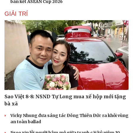
bán kết ASEAN Cup 2026
GIẢI TRÍ
Sao Việt 8-8: NSND Tự Long mua xế hộp mới tặng
bà xã
Vicky Nhung đưa sáng tác Đông Thiên Đức ra khỏi vùng
an toàn ballad
Jisoo xin lỗi người hâm mộ giữa tranh cãi kỷ niệm 10