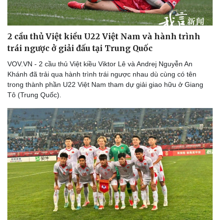
2 cầu thủ Việt kiều U22 Việt Nam và hành trình
trái ngược ở giải đấu tại Trung Quốc
VOV.VN - 2 cầu thủ Việt kiều Viktor Lê và Andrej Nguyễn An
Khánh đã trải qua hành trình trái ngược nhau dù cùng có tên
trong thành phần U22 Việt Nam tham dự giải giao hữu ở Giang
Tô (Trung Quốc).
Thể thao
Ô tô - Xe máy
Bóng đá
Ô tô
Lịch thi đấu bóng đá
Xe máy
Thế giới thể thao
Tư vấn
eSports
Hậu trường