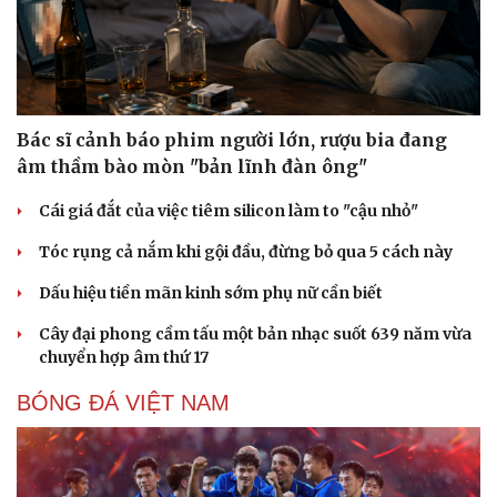
Bác sĩ cảnh báo phim người lớn, rượu bia đang
âm thầm bào mòn "bản lĩnh đàn ông"
Cái giá đắt của việc tiêm silicon làm to "cậu nhỏ"
Tóc rụng cả nắm khi gội đầu, đừng bỏ qua 5 cách này
Dấu hiệu tiền mãn kinh sớm phụ nữ cần biết
Cây đại phong cầm tấu một bản nhạc suốt 639 năm vừa
chuyển hợp âm thứ 17
BÓNG ĐÁ VIỆT NAM