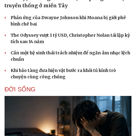
truyền thống ở miền Tây
Phản ứng của Dwayne Johnson khi Moana bị giới phê
bình chê bai
The Odyssey vượt 1 tỷ USD, Christopher Nolan tái lập kỳ
tích sau 14 năm
Cần một hệ sinh thái trách nhiệm để ngăn âm nhạc lệch
chuẩn
Khi bảo tàng đưa hiện vật bước ra khỏi tủ kính trò
chuyện cùng công chúng
ĐỜI SỐNG