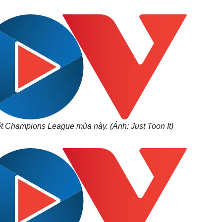
Lịch thi đấu bóng đá
Xe máy
Thế giới thể thao
Tư vấn
eSports
V
Hậu trường
Văn hóa
Giải trí
D
Sân khấu - Điện ảnh
Nghệ sĩ
Văn học
Thời trang
Âm nhạc
Sao Việt
c
Di sản
t Champions League mùa này. (Ảnh: Just Toon It)