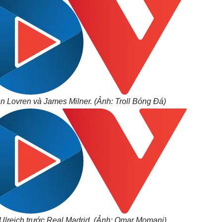
n Lovren và James Milner. (Ảnh: Troll Bóng Đá)
Ulreich trước Real Madrid. (Ảnh: Omar Momani)