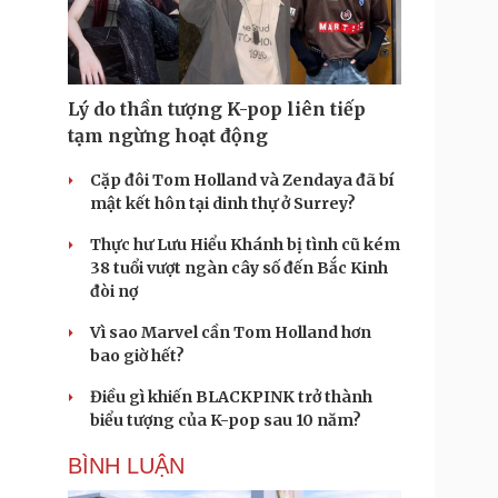
Doanh nghiệp 24h
Tin Công nghệ
Doanh nhân
Trải nghiệm
ì cộng đồng
Chuyển đổi số
Lý do thần tượng K-pop liên tiếp
u lịch
Podcast
tạm ngừng hoạt động
Tư vấn
Câu chuyện thời sự
Săn Tour
Đọc truyện đêm khuya
Cặp đôi Tom Holland và Zendaya đã bí
heck-in
Cửa sổ tình yêu
mật kết hôn tại dinh thự ở Surrey?
Kể chuyện cho bé
Thực hư Lưu Hiểu Khánh bị tình cũ kém
Hạt giống tâm hồn
38 tuổi vượt ngàn cây số đến Bắc Kinh
đòi nợ
Vì sao Marvel cần Tom Holland hơn
bao giờ hết?
Điều gì khiến BLACKPINK trở thành
biểu tượng của K-pop sau 10 năm?
BÌNH LUẬN