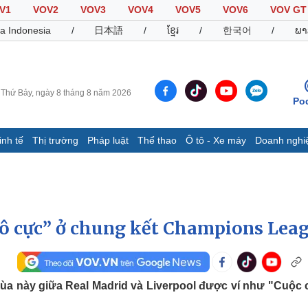
V1
VOV2
VOV3
VOV4
VOV5
VOV6
VOV GT
a Indonesia
/
日本語
/
ខ្មែរ
/
한국어
/
ພາ
Thứ Bảy, ngày 8 tháng 8 năm 2026
Po
inh tế
Thị trường
Pháp luật
Thể thao
Ô tô - Xe máy
Doanh nghi
Thế giới
Multimedia
K
Quan sát
Video
B
Cuộc sống đó đây
Ảnh
K
Hồ sơ
E-Magazine
vô cực” ở chung kết Champions Lea
Infographic
Thể thao
Ô tô - Xe máy
D
a này giữa Real Madrid và Liverpool được ví như "Cuộc 
Bóng đá
Ô tô
T