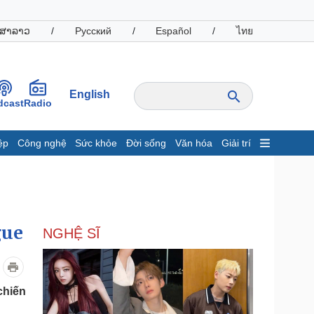
ສາລາວ
/
Русский
/
Español
/
ไทย
English
dcast
Radio
ệp
Công nghệ
Sức khỏe
Đời sống
Văn hóa
Giải trí
inh tế
Thị trường
ất động sản
Giá vàng
hởi nghiệp
Tiêu dùng
Tỷ giá
gue
NGHỆ SĨ
Chứng khoán
Giá cà phê
oanh nghiệp
Công nghệ
chiến
hông tin doanh nghiệp
Sành điệu