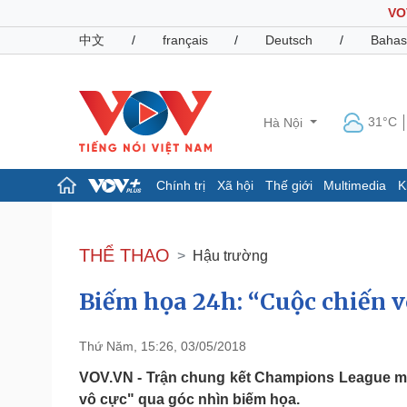
VO
中文
/
français
/
Deutsch
/
Bahas
31°C
Hà Nội
Chính trị
Xã hội
Thế giới
Multimedia
K
Chính trị
Xã hội
Đảng
Tin 24h
THỂ THAO
Hậu trường
Tổ chức nhân sự
Dự báo thời tiết
Quốc hội
Giáo dục
Biếm họa 24h: “Cuộc chiến 
Nhận diện sự thật
Dấu ấn VOV
Việc làm
Biển đảo
Thứ Năm, 15:26, 03/05/2018
Pháp luật
Quân sự - Quốc phòng
VOV.VN - Trận chung kết Champions League mù
Vụ án
Vũ khí
vô cực" qua góc nhìn biếm họa.