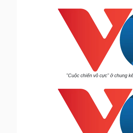
Tin nóng
Việt Nam
Tư vấn luật
Phân tích
Sức khỏe
Đời sống
Dinh dưỡng - món ngon
Nhà đẹp
Cây thuốc
Blog
Sản phụ khoa
Tình yêu - Gia đình
Nhi khoa
Nam khoa
Làm đẹp - giảm cân
"Cuộc chiến vô cực" ở chung kế
Phòng mạch online
Ăn sạch sống khỏe
Cải chính