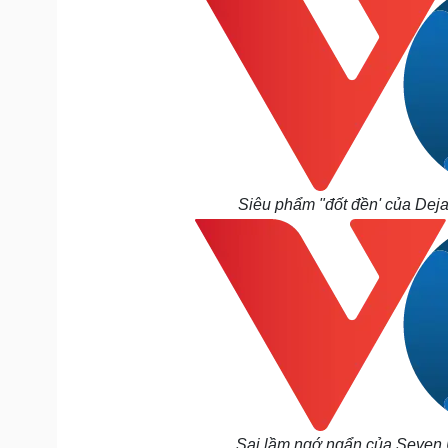
Siêu phẩm "đốt đền' của Deja
Sai lầm ngớ ngẩn của Seven 