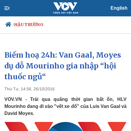
English
HẬU TRƯỜNG
/
Biếm hoạ 24h: Van Gaal, Moyes
Chính trị
Xã hội
Đảng
Tin 24h
dụ dỗ Mourinho gia nhập “hội
Tổ chức nhân sự
Dự báo thời tiết
thuốc ngủ“
Quốc hội
Giáo dục
Nhận diện sự thật
Dấu ấn VOV
Việc làm
Thứ Tư, 14:56, 26/10/2016
Biển đảo
VOV.VN - Trải qua quãng thời gian bất ổn, HLV
Mourinho đang đi vào "vết xe đổ" của Luis Van Gaal và
David Moyes.