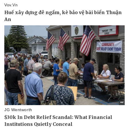
Thể thao
Ô tô - Xe máy
Bóng đá
Ô tô
Lịch thi đấu bóng đá
Xe máy
Thế giới thể thao
Tư vấn
eSports
Hậu trường