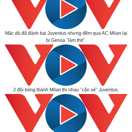
Mặc dù đã đánh bại Juventus nhưng đêm qua AC Milan lại
bị Genoa "làm thịt".
2 đội bóng thành Milan thi nhau "cắn xé" Juventus.
Kinh tế
Thị trường
Bất động sản
Giá vàng
Khởi nghiệp
Tiêu dùng
Tỷ giá