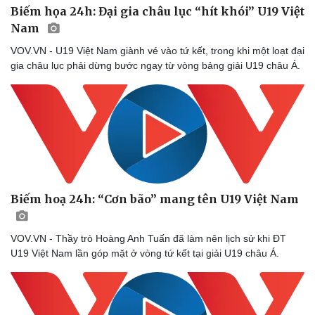
Biếm họa 24h: Đại gia châu lục “hít khói” U19 Việt
Nam
VOV.VN - U19 Việt Nam giành vé vào tứ kết, trong khi một loạt đại
gia châu lục phải dừng bước ngay từ vòng bảng giải U19 châu Á.
Sức khỏe
Đời sống
Dinh dưỡng - món ngon
Nhà đẹp
Cây thuốc
Blog
Biếm hoạ 24h: “Cơn bão” mang tên U19 Việt Nam
Sản phụ khoa
Tình yêu - Gia đình
Nhi khoa
Nam khoa
VOV.VN - Thầy trò Hoàng Anh Tuấn đã làm nên lịch sử khi ĐT
Làm đẹp - giảm cân
U19 Việt Nam lần góp mặt ở vòng tứ kết tại giải U19 châu Á.
Phòng mạch online
Ăn sạch sống khỏe