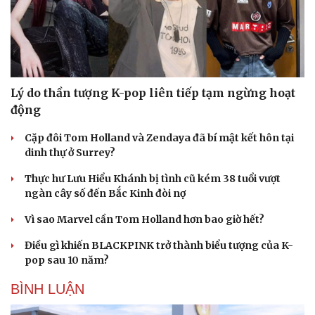
Lý do thần tượng K-pop liên tiếp tạm ngừng hoạt
Văn hóa
Giải trí
động
Sân khấu - Điện ảnh
Nghệ sĩ
Cặp đôi Tom Holland và Zendaya đã bí mật kết hôn tại
Văn học
Thời trang
dinh thự ở Surrey?
Âm nhạc
Sao Việt
Di sản
Thực hư Lưu Hiểu Khánh bị tình cũ kém 38 tuổi vượt
ngàn cây số đến Bắc Kinh đòi nợ
Vì sao Marvel cần Tom Holland hơn bao giờ hết?
Điều gì khiến BLACKPINK trở thành biểu tượng của K-
pop sau 10 năm?
BÌNH LUẬN