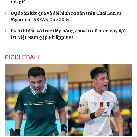
nói gì?
Tư vấn
Câu chuyện thời sự
Dự đoán kết quả và đội hình ra sân trận Thái Lan vs
Săn Tour
Đọc truyện đêm khuya
Myanmar ASEAN Cup 2026
check-in
Cửa sổ tình yêu
Kể chuyện cho bé
Lịch thi đấu và trực tiếp bóng chuyền nữ hôm nay 8/8:
Hạt giống tâm hồn
ĐT Việt Nam gặp Philippines
PICKLEBALL