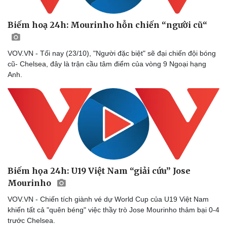
Vì cộng đồng
Chuyển đổi số
Biếm hoạ 24h: Mourinho hỗn chiến “người cũ“
VOV.VN - Tối nay (23/10), "Người đặc biệt" sẽ đại chiến đội bóng
cũ- Chelsea, đây là trận cầu tâm điểm của vòng 9 Ngoại hạng
Anh.
Biếm họa 24h: U19 Việt Nam “giải cứu” Jose
Mourinho
VOV.VN - Chiến tích giành vé dự World Cup của U19 Việt Nam
khiến tất cả "quên béng" việc thầy trò Jose Mourinho thảm bại 0-4
trước Chelsea.