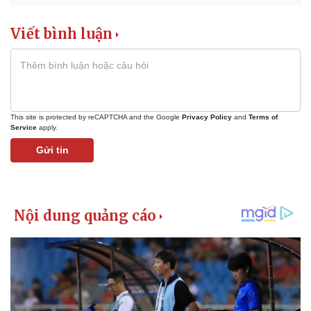
Viết bình luận
This site is protected by reCAPTCHA and the Google
Privacy Policy
and
Terms of
Service
apply.
Gửi tin
Pháp luật
Quân sự - Quốc phòng
Vụ án
Vũ khí
Tin nóng
Việt Nam
Tư vấn luật
Phân tích