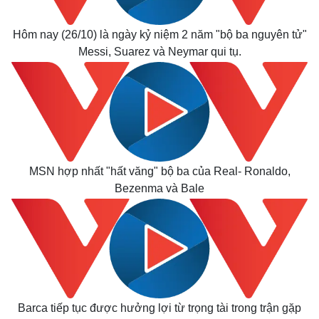
Hôm nay (26/10) là ngày kỷ niệm 2 năm "bộ ba nguyên tử"
Messi, Suarez và Neymar qui tụ.
Thế giới
Multimedia
Quan sát
Video
Cuộc sống đó đây
Ảnh
Hồ sơ
E-Magazine
Infographic
MSN hợp nhất "hất văng" bộ ba của Real- Ronaldo,
Bezenma và Bale
Barca tiếp tục được hưởng lợi từ trọng tài trong trận gặp