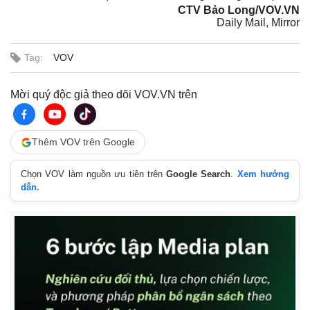
Bất động sản
Giá vàng
CTV Bảo Long/VOV.VN
Daily Mail, Mirror
Khởi nghiệp
Tiêu dùng
Tỷ giá
Chứng khoán
Tag:
VOV
Giá cà phê
Mời quý độc giả theo dõi VOV.VN trên
Thêm VOV trên Google
Chọn VOV làm nguồn ưu tiên trên
Google Search
.
Xem hướng
dẫn.