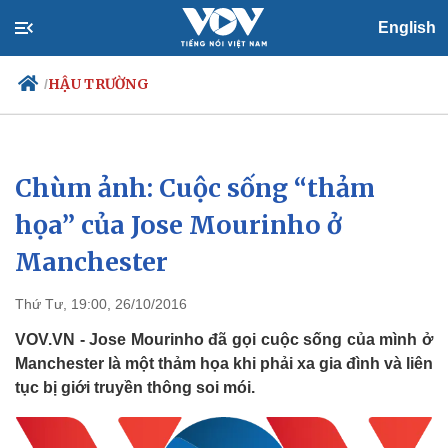
English
HẬU TRƯỜNG
/
Chùm ảnh: Cuộc sống “thảm
Chính trị
Xã hội
Đảng
Tin 24h
họa” của Jose Mourinho ở
Tổ chức nhân sự
Dự báo thời tiết
Manchester
Quốc hội
Giáo dục
Nhận diện sự thật
Dấu ấn VOV
Việc làm
Thứ Tư, 19:00, 26/10/2016
Biển đảo
VOV.VN - Jose Mourinho đã gọi cuộc sống của mình ở
Manchester là một thảm họa khi phải xa gia đình và liên
tục bị giới truyền thông soi mói.