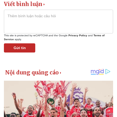
Viết bình luận
This site is protected by reCAPTCHA and the Google
Privacy Policy
and
Terms of
Service
apply.
Gửi tin
Pháp luật
Quân sự - Quốc phòng
Vụ án
Vũ khí
Tin nóng
Việt Nam
Tư vấn luật
Phân tích