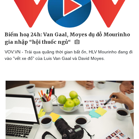
Cây thuốc
Blog
Sản phụ khoa
Tình yêu - Gia đình
Nhi khoa
Nam khoa
Làm đẹp - giảm cân
Biếm hoạ 24h: Van Gaal, Moyes dụ dỗ Mourinho
Phòng mạch online
gia nhập “hội thuốc ngủ“
Ăn sạch sống khỏe
VOV.VN - Trải qua quãng thời gian bất ổn, HLV Mourinho đang đi
vào "vết xe đổ" của Luis Van Gaal và David Moyes.