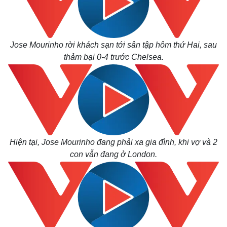
Jose Mourinho rời khách sạn tới sân tập hôm thứ Hai, sau
Thế giới
Multimedia
thảm bại 0-4 trước Chelsea.
Quan sát
Video
Cuộc sống đó đây
Ảnh
Hồ sơ
E-Magazine
Infographic
Hiện tại, Jose Mourinho đang phải xa gia đình, khi vợ và 2
con vẫn đang ở London.