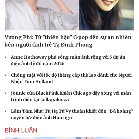
Vương Phi: Từ "thiên hậu" C-pop đến sự an nhiên
bên người tình trẻ Tạ Đình Phong
Anne Hathaway phủ sóng màn ảnh rộng với 5 dự án
điện ảnh tỷ đô năm 2026
Chóng mặt với tốc độ thăng cấp thù lao dành cho Người
Nhện Tom Holland
Jennie của BlackPink khiến Chicago dậy sóng với màn
trình diễn tại Lollapalooza
Lâm Tâm Như: Từ Hạ Tử Vy thuần khiết đến “Bà hoàng”
Văn hóa
Giải trí
quyền lực điện ảnh Hoa ngữ
Sân khấu - Điện ảnh
Nghệ sĩ
BÌNH LUẬN
Văn học
Thời trang
Âm nhạc
Sao Việt