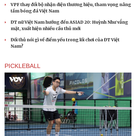
VPF thay đổi bộ nhận diện thương hiệu, tham vọng nâng
tầm bóng đá Việt Nam
ĐT nữ Việt Nam hướng đến ASIAD 20: Huỳnh Như vắng
mặt, xuất hiện nhiều cầu thủ mới
Đối thủ nói gì về điểm yếu trong lối chơi của ĐT Việt
Nam?
PICKLEBALL
Du lịch
Podcast
Tư vấn
Câu chuyện thời sự
Săn Tour
Đọc truyện đêm khuya
check-in
Cửa sổ tình yêu
Kể chuyện cho bé
Hạt giống tâm hồn