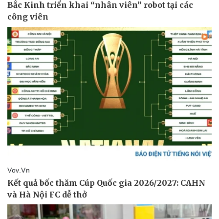
Thể thao
Ô tô - Xe máy
Bóng đá
Ô tô
Lịch thi đấu bóng đá
Xe máy
Thế giới thể thao
Tư vấn
eSports
Hậu trường