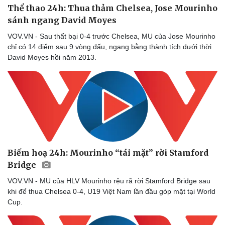
Thể thao 24h: Thua thảm Chelsea, Jose Mourinho
sánh ngang David Moyes
VOV.VN - Sau thất bại 0-4 trước Chelsea, MU của Jose Mourinho
Doanh nghiệp
Công nghệ
chỉ có 14 điểm sau 9 vòng đấu, ngang bằng thành tích dưới thời
Thông tin doanh nghiệp
Sành điệu
David Moyes hồi năm 2013.
Doanh nghiệp 24h
Tin Công nghệ
Doanh nhân
Trải nghiệm
Vì cộng đồng
Chuyển đổi số
Biếm hoạ 24h: Mourinho “tái mặt” rời Stamford
Bridge
VOV.VN - MU của HLV Mourinho rệu rã rời Stamford Bridge sau
khi để thua Chelsea 0-4, U19 Việt Nam lần đầu góp mặt tại World
Cup.