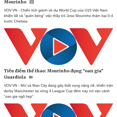
Mourinho
VOV.VN - Chiến tích giành vé dự World Cup của U19 Việt Nam
khiến tất cả "quên béng" việc thầy trò Jose Mourinho thảm bại 0-4
trước Chelsea.
Tiêu điểm thể thao: Mourinho đụng “oan gia”
Guardiola
VOV.VN - MU và Man City đang gây thất vọng nặng nề, khiến trận
derby Manchester tại vòng 4 League Cup đêm nay rơi vào cảnh
“oan gia ngõ hẹp”.
Sức khỏe
Đời sống
Dinh dưỡng - món ngon
Nhà đẹp