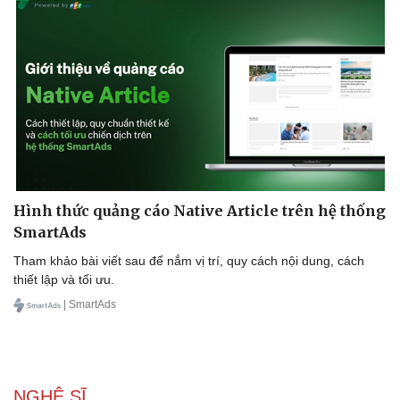
Sức khỏe
Đời sống
Dinh dưỡng - món ngon
Nhà đẹp
Cây thuốc
Blog
Sản phụ khoa
Tình yêu - Gia đình
Nhi khoa
Nam khoa
Làm đẹp - giảm cân
Phòng mạch online
Ăn sạch sống khỏe
Hình thức quảng cáo Native Article trên hệ thống
SmartAds
Tham khảo bài viết sau để nắm vị trí, quy cách nội dung, cách
thiết lập và tối ưu.
| SmartAds
NGHỆ SĨ