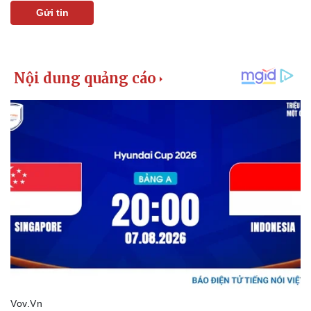
Gửi tin
Pháp luật
Quân sự - Quốc phòng
Vụ án
Vũ khí
Tin nóng
Việt Nam
Tư vấn luật
Phân tích