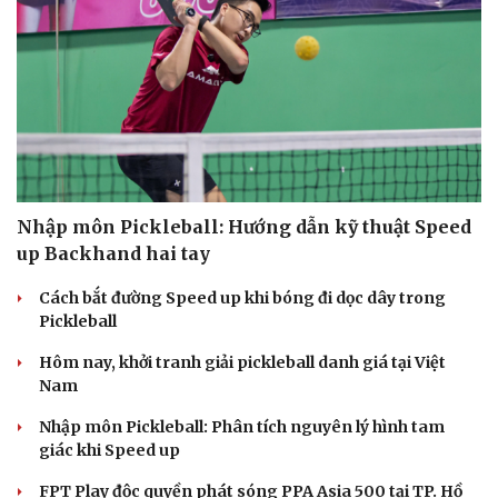
Du lịch
Podcast
Tư vấn
Câu chuyện thời sự
Săn Tour
Đọc truyện đêm khuya
check-in
Cửa sổ tình yêu
Kể chuyện cho bé
Hạt giống tâm hồn
Nhập môn Pickleball: Hướng dẫn kỹ thuật Speed
up Backhand hai tay
Cách bắt đường Speed up khi bóng đi dọc dây trong
Pickleball
Hôm nay, khởi tranh giải pickleball danh giá tại Việt
Nam
Nhập môn Pickleball: Phân tích nguyên lý hình tam
giác khi Speed up
FPT Play độc quyền phát sóng PPA Asia 500 tại TP. Hồ