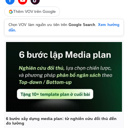
Thêm VOV trên Google
Chọn VOV làm nguồn ưu tiên trên
Google Search
.
Xem hướng
dẫn.
Kinh tế
Thị trường
Bất động sản
Giá vàng
Khởi nghiệp
Tiêu dùng
Tỷ giá
Chứng khoán
Giá cà phê
6 bước xây dựng media plan: từ nghiên cứu đối thủ đến
đo lường