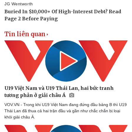
Tin liên quan
Doanh nghiệp
Công nghệ
U19 Việt Nam và U19 Thái Lan, hai bức tranh
Thông tin doanh nghiệp
Sành điệu
tương phản ở giải châu Á
Doanh nghiệp 24h
Tin Công nghệ
Doanh nhân
Trải nghiệm
VOV.VN - Trong khi U19 Việt Nam đang đứng đầu bảng B thì U19
Vì cộng đồng
Chuyển đổi số
Thái Lan đã thua cả hai trận đầu và gần như chắc chắn bị loại
khỏi giải châu Á.