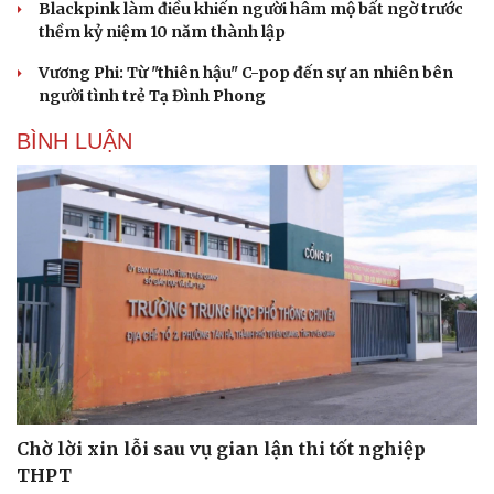
Blackpink làm điều khiến người hâm mộ bất ngờ trước
thềm kỷ niệm 10 năm thành lập
Vương Phi: Từ "thiên hậu" C-pop đến sự an nhiên bên
người tình trẻ Tạ Đình Phong
BÌNH LUẬN
Văn hóa
Giải trí
Sân khấu - Điện ảnh
Nghệ sĩ
Văn học
Thời trang
Âm nhạc
Sao Việt
Di sản
Chờ lời xin lỗi sau vụ gian lận thi tốt nghiệp
THPT