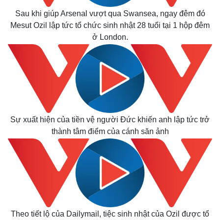
Cuộc sống đó đây
Ảnh
Sau khi giúp Arsenal vượt qua Swansea, ngay đêm đó
Hồ sơ
E-Magazine
Mesut Ozil lập tức tổ chức sinh nhật 28 tuổi tại 1 hộp đêm
Infographic
ở London.
Sự xuất hiện của tiền vệ người Đức khiến anh lập tức trở
thành tâm điểm của cánh săn ảnh
Theo tiết lộ của Dailymail, tiệc sinh nhật của Ozil được tổ