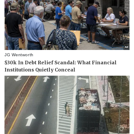
Thể thao
Ô tô - Xe máy
Bóng đá
Ô tô
Lịch thi đấu bóng đá
Xe máy
Thế giới thể thao
Tư vấn
eSports
Hậu trường