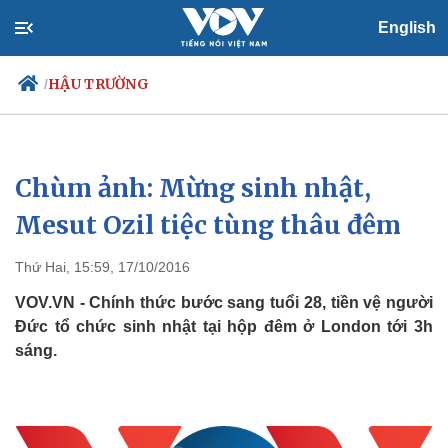
English
HẬU TRƯỜNG
/
Chùm ảnh: Mừng sinh nhật,
Chính trị
Xã hội
Đảng
Tin 24h
Mesut Ozil tiệc tùng thâu đêm
Tổ chức nhân sự
Dự báo thời tiết
Quốc hội
Giáo dục
Thứ Hai, 15:59, 17/10/2016
Nhận diện sự thật
Dấu ấn VOV
Việc làm
VOV.VN - Chính thức bước sang tuổi 28, tiền vệ người
Biển đảo
Đức tổ chức sinh nhật tại hộp đêm ở London tới 3h
sáng.