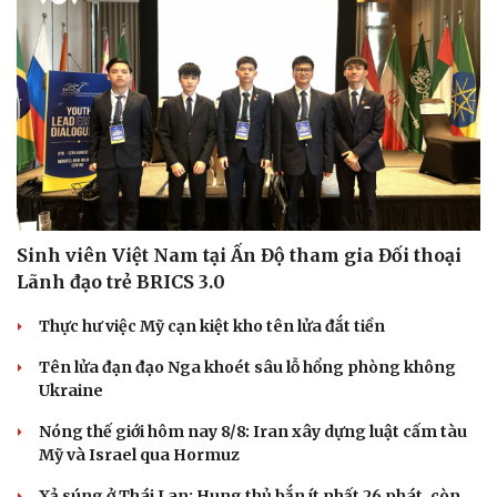
Sinh viên Việt Nam tại Ấn Độ tham gia Đối thoại
Lãnh đạo trẻ BRICS 3.0
Thực hư việc Mỹ cạn kiệt kho tên lửa đắt tiền
Tên lửa đạn đạo Nga khoét sâu lỗ hổng phòng không
Ukraine
Du lịch
Podcast
Tư vấn
Câu chuyện thời sự
Nóng thế giới hôm nay 8/8: Iran xây dựng luật cấm tàu
Săn Tour
Đọc truyện đêm khuya
Mỹ và Israel qua Hormuz
check-in
Cửa sổ tình yêu
Kể chuyện cho bé
Xả súng ở Thái Lan: Hung thủ bắn ít nhất 26 phát, còn