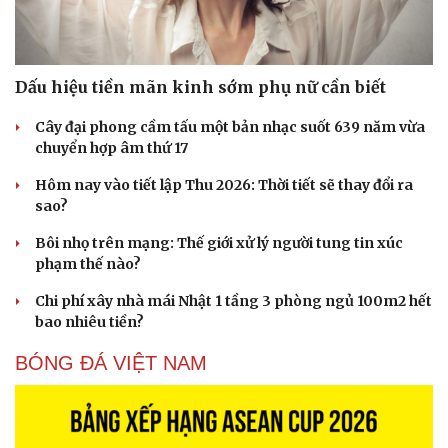
Dấu hiệu tiền mãn kinh sớm phụ nữ cần biết
Cây đại phong cầm tấu một bản nhạc suốt 639 năm vừa
chuyển hợp âm thứ 17
Sức khỏe
Đời sống
Dinh dưỡng - món ngon
Nhà đẹp
Hôm nay vào tiết lập Thu 2026: Thời tiết sẽ thay đổi ra
Cây thuốc
Blog
sao?
Sản phụ khoa
Tình yêu - Gia đình
Bôi nhọ trên mạng: Thế giới xử lý người tung tin xúc
Nhi khoa
phạm thế nào?
Nam khoa
Làm đẹp - giảm cân
Chi phí xây nhà mái Nhật 1 tầng 3 phòng ngủ 100m2 hết
Phòng mạch online
bao nhiêu tiền?
Ăn sạch sống khỏe
BÓNG ĐÁ VIỆT NAM