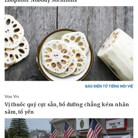
Vụ án
Vũ khí
Tin nóng
Việt Nam
Tư vấn luật
Phân tích