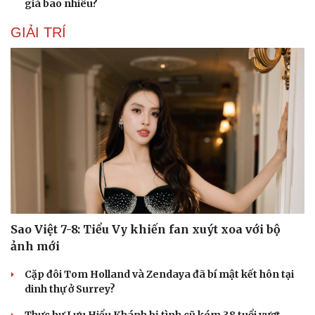
giá bao nhiêu?
GIẢI TRÍ
Sao Việt 7-8: Tiểu Vy khiến fan xuýt xoa với bộ
ảnh mới
Cặp đôi Tom Holland và Zendaya đã bí mật kết hôn tại
dinh thự ở Surrey?
Thực hư Lưu Hiểu Khánh bị tình cũ kém 38 tuổi vượt