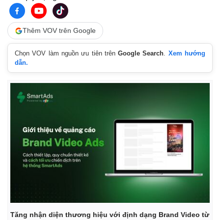
Thêm VOV trên Google
Chọn VOV làm nguồn ưu tiên trên
Google Search
.
Xem hướng
dẫn.
Kinh tế
Thị trường
Bất động sản
Giá vàng
Khởi nghiệp
Tiêu dùng
Tỷ giá
Chứng khoán
Tăng nhận diện thương hiệu với định dạng Brand Video từ