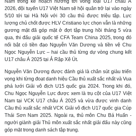
Nằm trong kế hoạch hướng tới vòng loại U17 châu Á
2026, đội tuyển U17 Việt Nam sẽ hội quân trở lại vào ngày
5/10 tới tại Hà Nội với 30 cầu thủ được triệu tập. Lực
lượng chủ chốt được HLV Cristiano lực chọn vẫn là những
gương mặt đã góp mặt ở đợt tập trung hồi tháng 5 vừa
qua, thi đấu giải quốc tế CFA Team China 2025, trong đó
nổi bật có tiền đạo Nguyễn Văn Dương và tiền vệ Chu
Ngọc Nguyễn Lực – hai cầu thủ từng dự vòng chung kết
U17 châu Á 2025 tại Ả Rập Xê Út.
Nguyễn Văn Dương được đánh giá là chân sút giàu triển
vọng khi từng đoạt danh hiệu Cầu thủ xuất sắc nhất và Vua
phá lưới Giải vô địch U15 quốc gia 2024. Trong khi đó,
Chu Ngọc Nguyễn Lực được xem là trụ cột của U17 Việt
Nam tại VCK U17 châu Á 2025 và vừa được vinh danh
Cầu thủ xuất sắc nhất VCK Giải vô địch U17 quốc gia Cúp
Thái Sơn Nam 2025. Ngoài ra, thủ môn Chu Bá Huấn -
người giành giải Thủ môn xuất sắc nhất giải đấu này cũng
góp mặt trong danh sách tập trung.