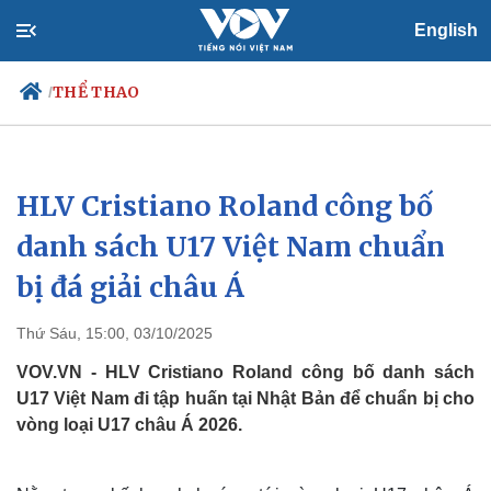
English
THỂ THAO
/
HLV Cristiano Roland công bố
Chính trị
Xã hội
Đảng
Tin 24h
danh sách U17 Việt Nam chuẩn
Tổ chức nhân sự
Dự báo thời tiết
bị đá giải châu Á
Quốc hội
Giáo dục
Nhận diện sự thật
Dấu ấn VOV
Việc làm
Thứ Sáu, 15:00, 03/10/2025
Biển đảo
VOV.VN - HLV Cristiano Roland công bố danh sách
U17 Việt Nam đi tập huấn tại Nhật Bản để chuẩn bị cho
vòng loại U17 châu Á 2026.