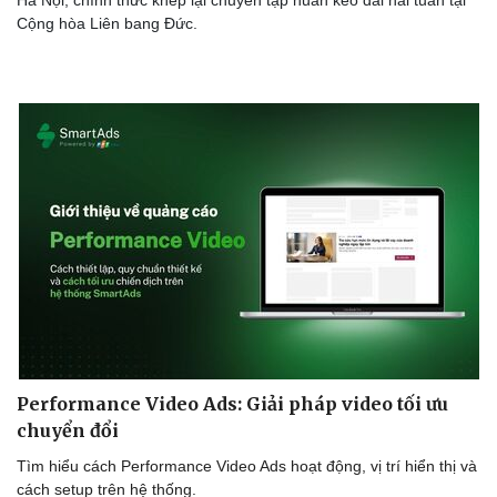
Hà Nội, chính thức khép lại chuyến tập huấn kéo dài hai tuần tại
Cộng hòa Liên bang Đức.
Doanh nghiệp
Công nghệ
Thông tin doanh nghiệp
Sành điệu
Doanh nghiệp 24h
Tin Công nghệ
Doanh nhân
Trải nghiệm
Vì cộng đồng
Chuyển đổi số
Performance Video Ads: Giải pháp video tối ưu
chuyển đổi
Tìm hiểu cách Performance Video Ads hoạt động, vị trí hiển thị và
cách setup trên hệ thống.