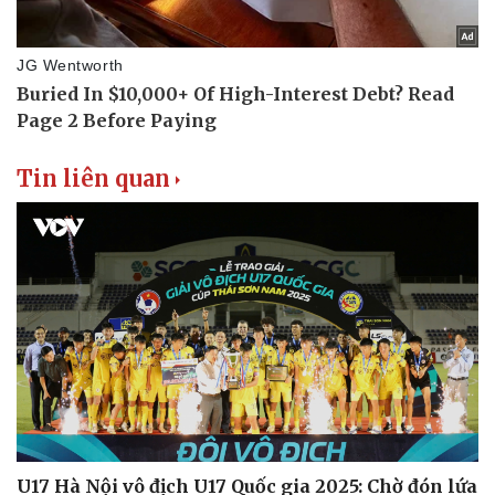
Thể thao
Ô tô - Xe máy
Bóng đá
Ô tô
Lịch thi đấu bóng đá
Xe máy
Thế giới thể thao
Tư vấn
eSports
Hậu trường
Tin liên quan
U17 Hà Nội vô địch U17 Quốc gia 2025: Chờ đón lứa