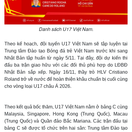
Danh sách U17 Việt Nam.
Theo kế hoạch, đội tuyển U17 Việt Nam sẽ tập luyện tại
Trung tâm Đào tạo Bóng đá trẻ Việt Nam trước khi sang
Nhật Bản tập huấn từ ngày 5/11. Tại đây, đội dự kiến thi
đấu ba trận giao hữu với các đối thủ phù hợp do LĐBĐ
Nhật Bản sắp xếp. Ngày 16/11, thầy trò HLV Cristiano
Roland trở về nước để hoàn thiện khâu chuẩn bị cuối cùng
Thế giới
Multimedia
cho vòng loại U17 châu Á 2026.
Quan sát
Video
Cuộc sống đó đây
Ảnh
Hồ sơ
E-Magazine
Theo kết quả bốc thăm, U17 Việt Nam nằm ở bảng C cùng
Infographic
Malaysia, Singapore, Hong Kong (Trung Quốc), Macau
(Trung Quốc) và Quần đảo Bắc Mariana. Các trận đấu tại
bảng C sẽ được tổ chức trên hai sân: Trung tâm Đào tạo