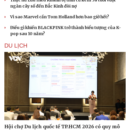
ngàn cây số đến Bắc Kinh đòi nợ
Vì sao Marvel cần Tom Holland hơn bao giờ hết?
Điều gì khiến BLACKPINK trở thành biểu tượng của K-
pop sau 10 năm?
DU LỊCH
Văn hóa
Giải trí
Sân khấu - Điện ảnh
Nghệ sĩ
Văn học
Thời trang
Âm nhạc
Sao Việt
Di sản
Hội chợ Du lịch quốc tế TP.HCM 2026 có quy mô