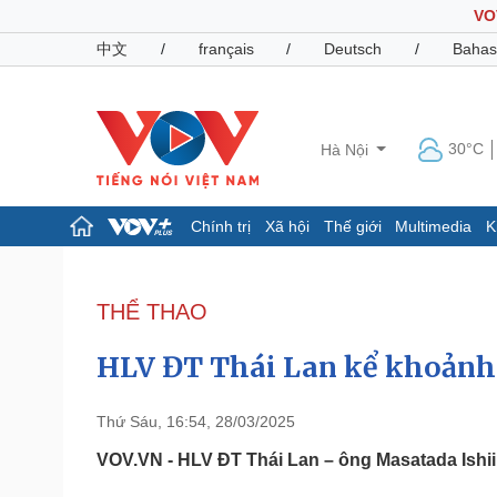
VO
中文
/
français
/
Deutsch
/
Bahas
30°C
Hà Nội
Chính trị
Xã hội
Thế giới
Multimedia
K
Chính trị
Xã hội
Đảng
Tin 24h
THỂ THAO
Tổ chức nhân sự
Dự báo thời tiết
Quốc hội
Giáo dục
HLV ĐT Thái Lan kể khoảnh k
Nhận diện sự thật
Dấu ấn VOV
Việc làm
Biển đảo
Thứ Sáu, 16:54, 28/03/2025
Pháp luật
Quân sự - Quốc phòng
VOV.VN - HLV ĐT Thái Lan – ông Masatada Ishii 
Vụ án
Vũ khí