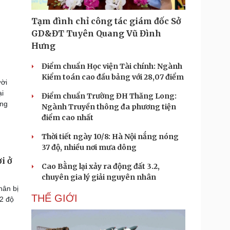
Tạm đình chỉ công tác giám đốc Sở
GD&ĐT Tuyên Quang Vũ Đình
Hưng
Điểm chuẩn Học viện Tài chính: Ngành
Kiểm toán cao đầu bảng với 28,07 điểm
ười
ại
Điểm chuẩn Trường ĐH Thăng Long:
ềng
Ngành Truyền thông đa phương tiện
điểm cao nhất
Thời tiết ngày 10/8: Hà Nội nắng nóng
37 độ, nhiều nơi mưa dông
i ở
Cao Bằng lại xảy ra động đất 3.2,
chuyên gia lý giải nguyên nhân
hân bị
THẾ GIỚI
,2 độ