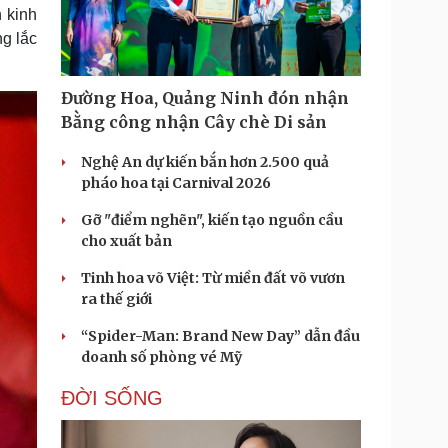
Doanh nghiệp 24h
Tin Công nghệ
 kinh
Doanh nhân
Trải nghiệm
ng lắc
ì cộng đồng
Chuyển đổi số
Đường Hoa, Quảng Ninh đón nhận
u lịch
Podcast
Bằng công nhận Cây chè Di sản
Tư vấn
Câu chuyện thời sự
Săn Tour
Đọc truyện đêm khuya
Nghệ An dự kiến bắn hơn 2.500 quả
heck-in
Cửa sổ tình yêu
pháo hoa tại Carnival 2026
Kể chuyện cho bé
Gỡ "điểm nghẽn", kiến tạo nguồn cầu
Hạt giống tâm hồn
cho xuất bản
Tinh hoa võ Việt: Từ miền đất võ vươn
ra thế giới
“Spider-Man: Brand New Day” dẫn đầu
doanh số phòng vé Mỹ
ĐỜI SỐNG