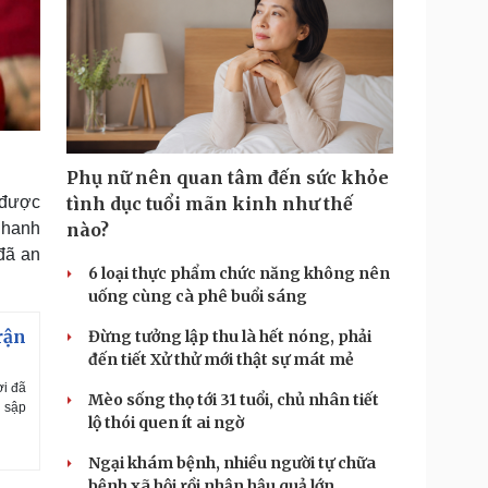
Phụ nữ nên quan tâm đến sức khỏe
 được
tình dục tuổi mãn kinh như thế
 nhanh
nào?
đã an
6 loại thực phẩm chức năng không nên
uống cùng cà phê buổi sáng
rận
Đừng tưởng lập thu là hết nóng, phải
đến tiết Xử thử mới thật sự mát mẻ
ời đã
Mèo sống thọ tới 31 tuổi, chủ nhân tiết
ị sập
lộ thói quen ít ai ngờ
Ngại khám bệnh, nhiều người tự chữa
bệnh xã hội rồi nhận hậu quả lớn