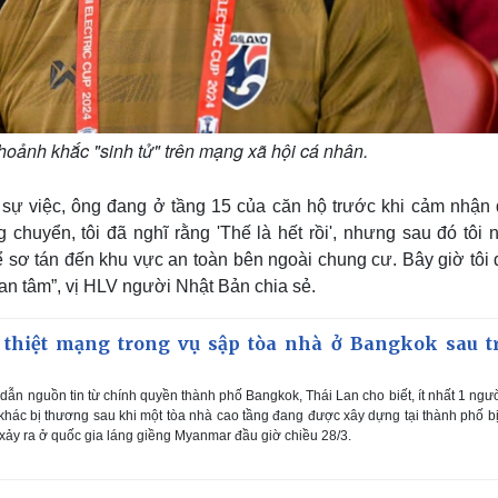
hoảnh khắc "sinh tử" trên mạng xã hội cá nhân.
a sự việc, ông đang ở tầng 15 của căn hộ trước khi cảm nhận
g chuyển, tôi đã nghĩ rằng 'Thế là hết rồi', nhưng sau đó tôi
 sơ tán đến khu vực an toàn bên ngoài chung cư. Bây giờ tôi 
an tâm”, vị HLV người Nhật Bản chia sẻ.
i thiệt mạng trong vụ sập tòa nhà ở Bangkok sau t
ẫn nguồn tin từ chính quyền thành phố Bangkok, Thái Lan cho biết, ít nhất 1 ngư
khác bị thương sau khi một tòa nhà cao tầng đang được xây dựng tại thành phố b
xảy ra ở quốc gia láng giềng Myanmar đầu giờ chiều 28/3.