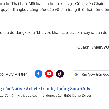
ớn tới Thái Lan. Một tòa nhà lớn ở khu vực Công viên Chatuch
 quyền Bangkok cũng báo cáo về tình trạng thiệt hại trên diện
rõ thủ đô Bangkok là "khu vực khẩn cấp" sau khi xảy ra trận độ
Quách Khiêm/VO
 dõi VOV.VN trên
Thêm VOV trên Goo
 cáo Native Article trên hệ thống SmartAds
u để nắm vị trí, quy cách nội dung, cách thiết lập và tối ưu.