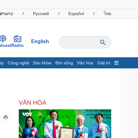
ສາລາວ
/
Русский
/
Español
/
ไทย
English
dcast
Radio
ệp
Công nghệ
Sức khỏe
Đời sống
Văn hóa
Giải trí
inh tế
Thị trường
ất động sản
Giá vàng
hởi nghiệp
Tiêu dùng
Tỷ giá
VĂN HÓA
Chứng khoán
Giá cà phê
oanh nghiệp
Công nghệ
hông tin doanh nghiệp
Sành điệu