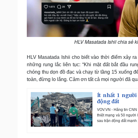
HLV Masatada Ishii chia sẻ k
HLV Masatada Ishii cho biết vào thời điểm xảy r
những rung lắc liên tục: “Khi mặt đất bắt đầu run
chóng thu dọn đồ đạc và chạy từ tầng 15 xuống để
toàn, đừng lo lắng. Cảm ơn tất cả mọi người đã qu
Ít nhất 1 ngườ
động đất
VOV.VN - Hãng tin CNN d
thiệt mạng và 50 người 
sau trận động đất mạnh 