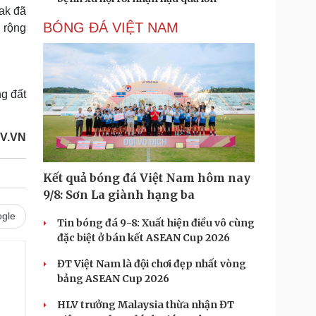
ak đã
BÓNG ĐÁ VIỆT NAM
 rộng
ng đất
V.VN
Kết quả bóng đá Việt Nam hôm nay
9/8: Sơn La giành hạng ba
gle
Tin bóng đá 9-8: Xuất hiện điều vô cùng
đặc biệt ở bán kết ASEAN Cup 2026
ĐT Việt Nam là đội chơi đẹp nhất vòng
bảng ASEAN Cup 2026
HLV trưởng Malaysia thừa nhận ĐT