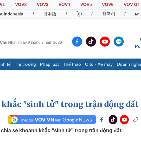
V1
VOV2
VOV3
VOV4
VOV5
VOV6
VOV GT
a Indonesia
/
日本語
/
ខ្មែរ
/
한국어
/
ພາ
Chủ Nhật, ngày 9 tháng 8 năm 2026
Po
inh tế
Thị trường
Pháp luật
Thể thao
Ô tô - Xe máy
Doanh nghi
Thế giới
Multimedia
K
Quan sát
Video
B
Cuộc sống đó đây
Ảnh
K
Hồ sơ
E-Magazine
hắc "sinh tử" trong trận động đất
Infographic
Thể thao
Ô tô - Xe máy
D
chia sẻ khoảnh khắc “sinh tử” trong trận động đất.
Bóng đá
Ô tô
T