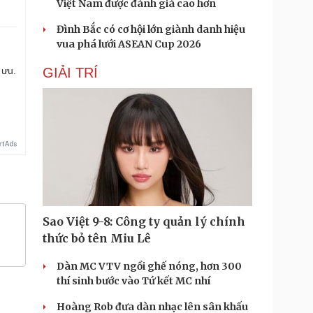
Việt Nam được đánh giá cao hơn
Đình Bắc có cơ hội lớn giành danh hiệu
vua phá lưới ASEAN Cup 2026
 ưu.
GIẢI TRÍ
Sao Việt 9-8: Công ty quản lý chính
thức bỏ tên Miu Lê
Dàn MC VTV ngồi ghế nóng, hơn 300
thí sinh bước vào Tứ kết MC nhí
Hoàng Rob đưa dàn nhạc lên sân khấu