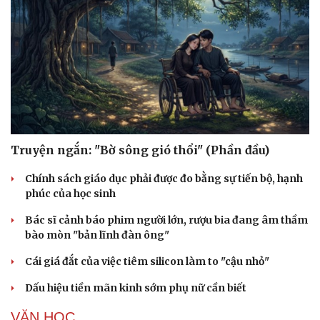
Truyện ngắn: "Bờ sông gió thổi" (Phần đầu)
Chính sách giáo dục phải được đo bằng sự tiến bộ, hạnh
phúc của học sinh
Bác sĩ cảnh báo phim người lớn, rượu bia đang âm thầm
bào mòn "bản lĩnh đàn ông"
Cái giá đắt của việc tiêm silicon làm to "cậu nhỏ"
Cải chính
Dấu hiệu tiền mãn kinh sớm phụ nữ cần biết
VĂN HỌC