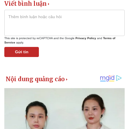
Viết bình luận
This site is protected by reCAPTCHA and the Google
Privacy Policy
and
Terms of
Service
apply.
Gửi tin
Kinh tế
Thị trường
Bất động sản
Giá vàng
Khởi nghiệp
Tiêu dùng
Tỷ giá
Chứng khoán
Giá cà phê