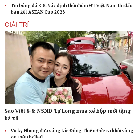
Tin bóng đá 8-8: Xác định thời điểm ĐT Việt Nam thi đấu
bán kết ASEAN Cup 2026
GIẢI TRÍ
Sao Việt 8-8: NSND Tự Long mua xế hộp mới tặng
bà xã
Vicky Nhung đưa sáng tác Đông Thiên Đức ra khỏi vùng
an toàn ballad