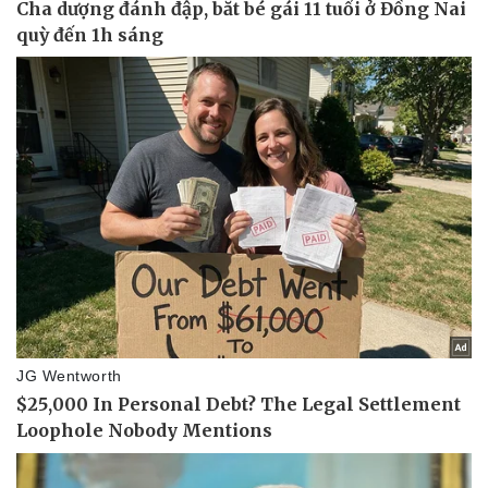
Pháp luật
Quân sự - Quốc phòng
Vụ án
Vũ khí
Tin nóng
Việt Nam
Tư vấn luật
Phân tích