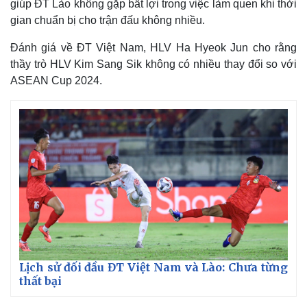
giúp ĐT Lào không gặp bất lợi trong việc làm quen khi thời
gian chuẩn bị cho trận đấu không nhiều.
Đánh giá về ĐT Việt Nam, HLV Ha Hyeok Jun cho rằng
thầy trò HLV Kim Sang Sik không có nhiều thay đổi so với
ASEAN Cup 2024.
Thế giới
Multimedia
Quan sát
Video
Cuộc sống đó đây
Ảnh
Hồ sơ
E-Magazine
Infographic
Lịch sử đối đầu ĐT Việt Nam và Lào: Chưa từng
thất bại