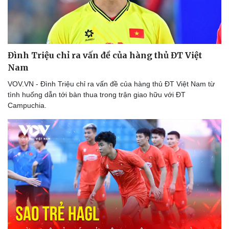
Đình Triệu chỉ ra vấn đề của hàng thủ ĐT Việt
Nam
VOV.VN - Đình Triệu chỉ ra vấn đề của hàng thủ ĐT Việt Nam từ
tình huống dẫn tới bàn thua trong trận giao hữu với ĐT
Campuchia.
Thể thao
Ô tô - Xe máy
Bóng đá
Ô tô
Lịch thi đấu bóng đá
Xe máy
Thế giới thể thao
Tư vấn
eSports
Hậu trường