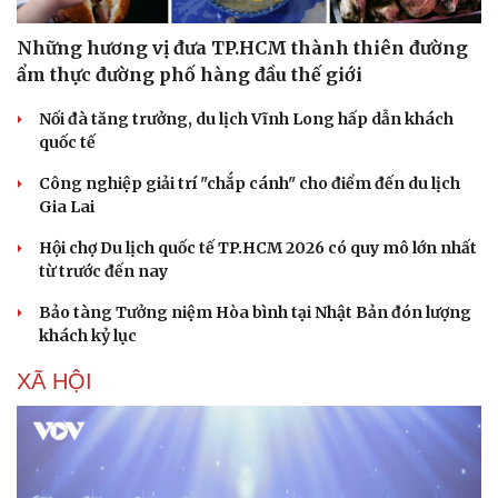
Những hương vị đưa TP.HCM thành thiên đường
ẩm thực đường phố hàng đầu thế giới
Nối đà tăng trưởng, du lịch Vĩnh Long hấp dẫn khách
quốc tế
Công nghiệp giải trí "chắp cánh" cho điểm đến du lịch
Gia Lai
Hội chợ Du lịch quốc tế TP.HCM 2026 có quy mô lớn nhất
từ trước đến nay
Bảo tàng Tưởng niệm Hòa bình tại Nhật Bản đón lượng
khách kỷ lục
XÃ HỘI
Văn hóa
Giải trí
Sân khấu - Điện ảnh
Nghệ sĩ
Văn học
Thời trang
Âm nhạc
Sao Việt