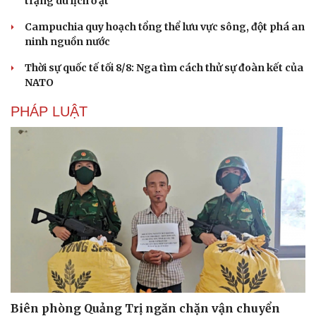
trạng du lịch ồ ạt
Campuchia quy hoạch tổng thể lưu vực sông, đột phá an
ninh nguồn nước
Thời sự quốc tế tối 8/8: Nga tìm cách thử sự đoàn kết của
NATO
PHÁP LUẬT
Du lịch
Podcast
Tư vấn
Câu chuyện thời sự
Săn Tour
Đọc truyện đêm khuya
check-in
Cửa sổ tình yêu
Biên phòng Quảng Trị ngăn chặn vận chuyển