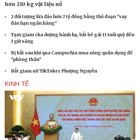
Kể chuyện cho bé
hơn 210 kg vật liệu nổ
Hạt giống tâm hồn
2 đối tượng lừa đảo hơn 7 tỷ đồng bằng thủ đoạn "vay
đáo hạn ngân hàng"
Tạm giam cha dượng hành hạ, bắt bé gái 11 tuổi quỳ đến
1 giờ sáng
Bị bắt sau khi qua Campuchia mua súng quân dụng để
"phòng thân"
Bắt giam nữ TikToker Phượng Nguyễn
KINH TẾ