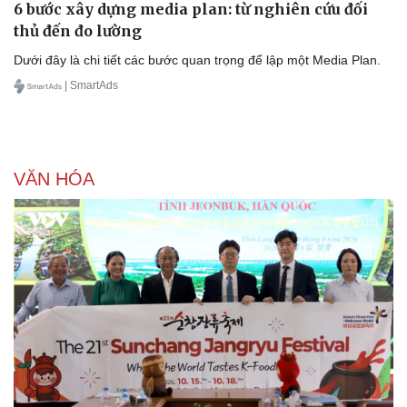
6 bước xây dựng media plan: từ nghiên cứu đối
thủ đến đo lường
Dưới đây là chi tiết các bước quan trọng để lập một Media Plan.
| SmartAds
VĂN HÓA
Doanh nghiệp
Công nghệ
Thông tin doanh nghiệp
Sành điệu
Doanh nghiệp 24h
Tin Công nghệ
Doanh nhân
Trải nghiệm
Vì cộng đồng
Chuyển đổi số