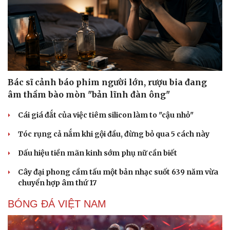
Bác sĩ cảnh báo phim người lớn, rượu bia đang
âm thầm bào mòn "bản lĩnh đàn ông"
Cái giá đắt của việc tiêm silicon làm to "cậu nhỏ"
Tóc rụng cả nắm khi gội đầu, đừng bỏ qua 5 cách này
Dấu hiệu tiền mãn kinh sớm phụ nữ cần biết
Cây đại phong cầm tấu một bản nhạc suốt 639 năm vừa
chuyển hợp âm thứ 17
BÓNG ĐÁ VIỆT NAM