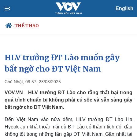
English
THỂ THAO
/
HLV trưởng ĐT Lào muốn gây
Chính trị
Xã hội
Đảng
Tin 24h
bất ngờ cho ĐT Việt Nam
Tổ chức nhân sự
Dự báo thời tiết
Quốc hội
Giáo dục
Chủ Nhật, 09:57, 23/03/2025
Nhận diện sự thật
Dấu ấn VOV
Việc làm
VOV.VN - HLV trưởng ĐT Lào cho rằng thất bại trong
Biển đảo
quá trình chuẩn bị không phải cú sốc và sẵn sàng gây
bất ngờ cho ĐT Việt Nam.
Đến Việt Nam vào nửa đêm, HLV trưởng ĐT Lào Ha
Hyeok Jun khá thoải mái dù ĐT Lào có thành tích đối đầu
không tốt trong những lần gặp ĐT Việt Nam. Gần nhất tại