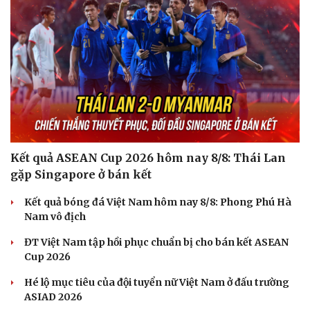
Kết quả ASEAN Cup 2026 hôm nay 8/8: Thái Lan
gặp Singapore ở bán kết
Sức khỏe
Đời sống
Kết quả bóng đá Việt Nam hôm nay 8/8: Phong Phú Hà
Dinh dưỡng - món ngon
Nhà đẹp
Nam vô địch
Cây thuốc
Blog
Sản phụ khoa
Tình yêu - Gia đình
ĐT Việt Nam tập hồi phục chuẩn bị cho bán kết ASEAN
Nhi khoa
Cup 2026
Nam khoa
Làm đẹp - giảm cân
Hé lộ mục tiêu của đội tuyển nữ Việt Nam ở đấu trường
Phòng mạch online
ASIAD 2026
Ăn sạch sống khỏe