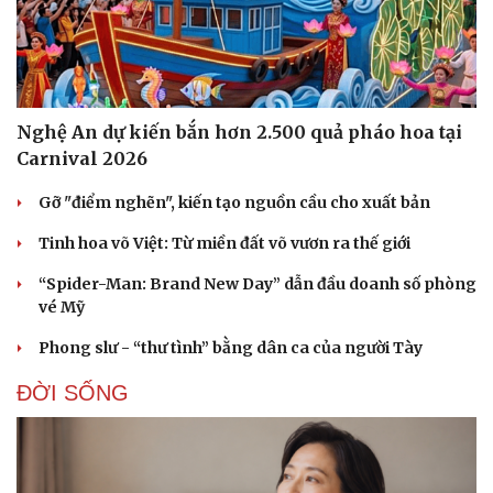
Doanh nghiệp 24h
Tin Công nghệ
Doanh nhân
Trải nghiệm
Vì cộng đồng
Chuyển đổi số
Nghệ An dự kiến bắn hơn 2.500 quả pháo hoa tại
Carnival 2026
Gỡ "điểm nghẽn", kiến tạo nguồn cầu cho xuất bản
Tinh hoa võ Việt: Từ miền đất võ vươn ra thế giới
“Spider-Man: Brand New Day” dẫn đầu doanh số phòng
vé Mỹ
Phong slư - “thư tình” bằng dân ca của người Tày
ĐỜI SỐNG