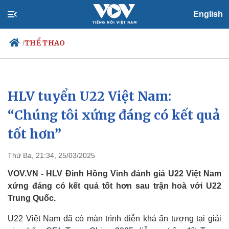
English
THỂ THAO
/
HLV tuyển U22 Việt Nam:
Chính trị
Xã hội
Đảng
Tin 24h
“Chúng tôi xứng đáng có kết quả
Tổ chức nhân sự
Dự báo thời tiết
tốt hơn”
Quốc hội
Giáo dục
Nhận diện sự thật
Dấu ấn VOV
Việc làm
Thứ Ba, 21:34, 25/03/2025
Biển đảo
VOV.VN - HLV Đinh Hồng Vinh đánh giá U22 Việt Nam
xứng đáng có kết quả tốt hơn sau trận hoà với U22
Trung Quốc.
U22 Việt Nam đã có màn trình diễn khá ấn tượng tại giải