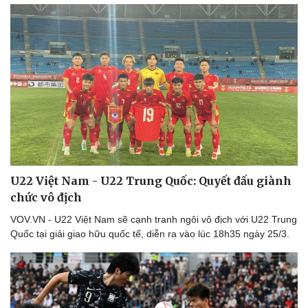
U22 Việt Nam - U22 Trung Quốc: Quyết đấu giành
chức vô địch
VOV.VN - U22 Việt Nam sẽ cạnh tranh ngôi vô địch với U22 Trung
Quốc tại giải giao hữu quốc tế, diễn ra vào lúc 18h35 ngày 25/3.
Thể thao
Ô tô - Xe máy
Bóng đá
Ô tô
Lịch thi đấu bóng đá
Xe máy
Thế giới thể thao
Tư vấn