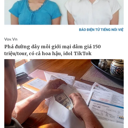
Pháp luật
Quân sự - Quốc phòng
Vụ án
Vũ khí
Tin nóng
Việt Nam
Tư vấn luật
Phân tích