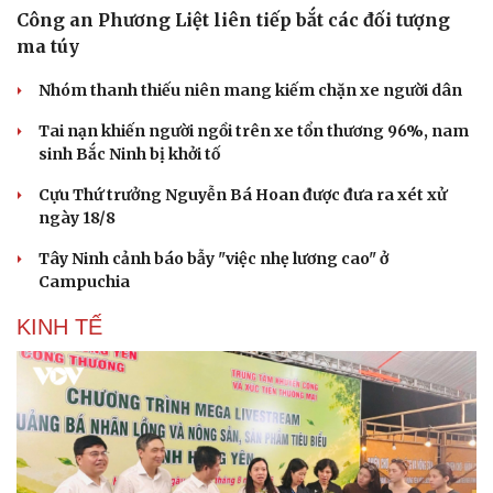
Công an Phương Liệt liên tiếp bắt các đối tượng
ma túy
Nhóm thanh thiếu niên mang kiếm chặn xe người dân
Tai nạn khiến người ngồi trên xe tổn thương 96%, nam
sinh Bắc Ninh bị khởi tố
Du lịch
Podcast
Tư vấn
Câu chuyện thời sự
Cựu Thứ trưởng Nguyễn Bá Hoan được đưa ra xét xử
Săn Tour
Đọc truyện đêm khuya
ngày 18/8
check-in
Cửa sổ tình yêu
Tây Ninh cảnh báo bẫy "việc nhẹ lương cao" ở
Kể chuyện cho bé
Campuchia
Hạt giống tâm hồn
KINH TẾ