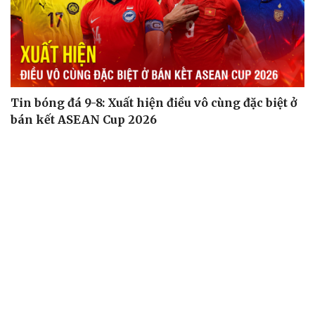
Tin bóng đá 9-8: Xuất hiện điều vô cùng đặc biệt ở
bán kết ASEAN Cup 2026
ĐT Việt Nam là đội chơi đẹp nhất vòng bảng ASEAN Cup
2026
HLV trưởng Malaysia thừa nhận ĐT Việt Nam được đánh
giá cao hơn
Đình Bắc có cơ hội lớn giành danh hiệu vua phá lưới
ASEAN Cup 2026
Chuyển nhượng V-League hôm nay 9/8: Cầu thủ dự U20
World Cup gia nhập Bắc Ninh
BÓNG ĐÁ QUỐC TẾ