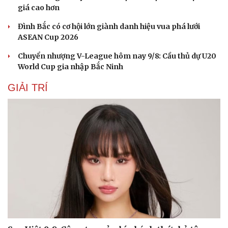
giá cao hơn
Dinh dưỡng - món ngon
Nhà đẹp
Cây thuốc
Blog
Đình Bắc có cơ hội lớn giành danh hiệu vua phá lưới
Sản phụ khoa
Tình yêu - Gia đình
ASEAN Cup 2026
Nhi khoa
Nam khoa
Chuyển nhượng V-League hôm nay 9/8: Cầu thủ dự U20
Làm đẹp - giảm cân
World Cup gia nhập Bắc Ninh
Phòng mạch online
GIẢI TRÍ
Ăn sạch sống khỏe