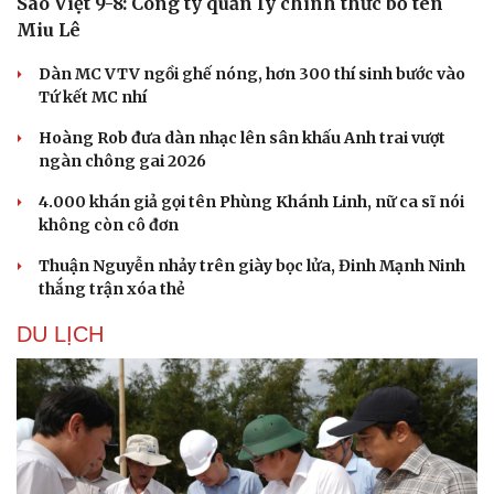
Sao Việt 9-8: Công ty quản lý chính thức bỏ tên
Miu Lê
Dàn MC VTV ngồi ghế nóng, hơn 300 thí sinh bước vào
Tứ kết MC nhí
Hoàng Rob đưa dàn nhạc lên sân khấu Anh trai vượt
ngàn chông gai 2026
4.000 khán giả gọi tên Phùng Khánh Linh, nữ ca sĩ nói
không còn cô đơn
Thuận Nguyễn nhảy trên giày bọc lửa, Đinh Mạnh Ninh
thắng trận xóa thẻ
DU LỊCH