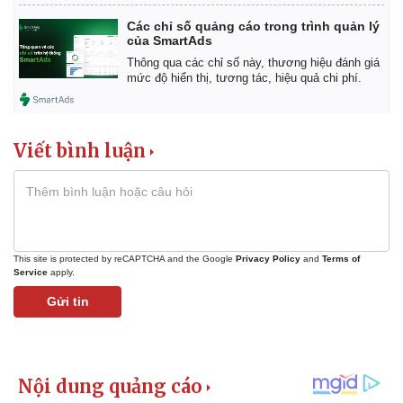
Các chỉ số quảng cáo trong trình quản lý
của SmartAds
Thông qua các chỉ số này, thương hiệu đánh giá
mức độ hiển thị, tương tác, hiệu quả chi phí.
Viết bình luận
This site is protected by reCAPTCHA and the Google
Privacy Policy
and
Terms of
Kinh tế
Thị trường
Service
apply.
Bất động sản
Giá vàng
Gửi tin
Khởi nghiệp
Tiêu dùng
Tỷ giá
Chứng khoán
Giá cà phê