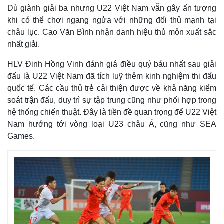
Dù giành giải ba nhưng U22 Việt Nam vẫn gây ấn tượng
khi có thể chơi ngang ngửa với những đối thủ mạnh tại
châu lục. Cao Văn Bình nhận danh hiệu thủ môn xuất sắc
nhất giải.
HLV Đinh Hồng Vinh đánh giá điều quý báu nhất sau giải
đấu là U22 Việt Nam đã tích luỹ thêm kinh nghiệm thi đấu
quốc tế. Các cầu thủ trẻ cải thiện được về khả năng kiểm
soát trận đấu, duy trì sự tập trung cũng như phối hợp trong
hệ thống chiến thuật. Đây là tiền đề quan trọng để U22 Việt
Nam hướng tới vòng loại U23 châu Á, cũng như SEA
Thế giới
Multimedia
Games.
Quan sát
Video
Cuộc sống đó đây
Ảnh
Hồ sơ
E-Magazine
Infographic