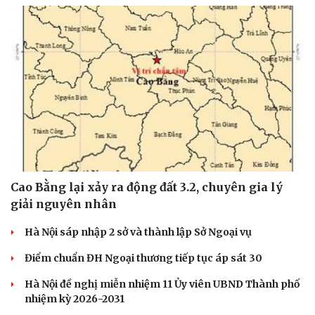
Văn hóa
Giải trí
Sân khấu - Điện ảnh
Nghệ sĩ
Văn học
Thời trang
Âm nhạc
Sao Việt
Di sản
Cao Bằng lại xảy ra động đất 3.2, chuyên gia lý
giải nguyên nhân
Hà Nội sáp nhập 2 sở và thành lập Sở Ngoại vụ
Điểm chuẩn ĐH Ngoại thương tiếp tục áp sát 30
Hà Nội đề nghị miễn nhiệm 11 Ủy viên UBND Thành phố
nhiệm kỳ 2026-2031