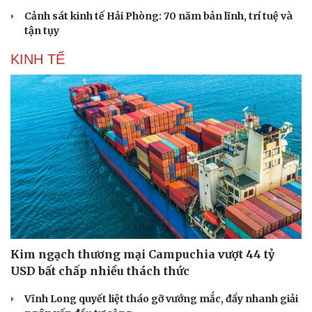
check-in
Cửa sổ tình yêu
Cảnh sát kinh tế Hải Phòng: 70 năm bản lĩnh, trí tuệ và
Kể chuyện cho bé
tận tụy
Hạt giống tâm hồn
KINH TẾ
Kim ngạch thương mại Campuchia vượt 44 tỷ
USD bất chấp nhiều thách thức
Vĩnh Long quyết liệt tháo gỡ vướng mắc, đẩy nhanh giải