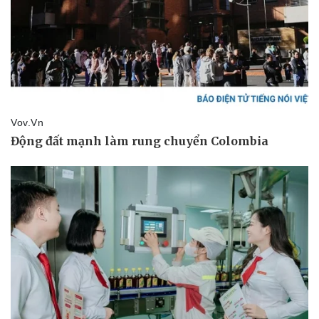
Pháp luật
Quân sự - Quốc phòng
Vụ án
Vũ khí
Tin nóng
Việt Nam
Tư vấn luật
Phân tích