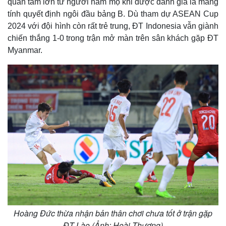
quan tâm lớn từ người hâm mộ khi được đánh giá là mang
tính quyết định ngôi đầu bảng B. Dù tham dự ASEAN Cup
2024 với đội hình còn rất trẻ trung, ĐT Indonesia vẫn giành
chiến thắng 1-0 trong trận mở màn trên sân khách gặp ĐT
Myanmar.
Hoàng Đức thừa nhận bản thân chơi chưa tốt ở trận gặp
ĐT Lào (Ảnh: Hoài Thương)