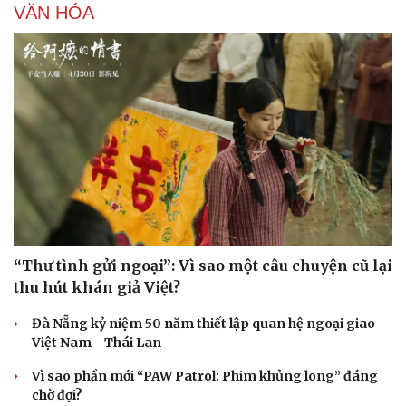
VĂN HÓA
Doanh nghiệp
Công nghệ
“Thư tình gửi ngoại”: Vì sao một câu chuyện cũ lại
Thông tin doanh nghiệp
Sành điệu
thu hút khán giả Việt?
Doanh nghiệp 24h
Tin Công nghệ
Doanh nhân
Trải nghiệm
Đà Nẵng kỷ niệm 50 năm thiết lập quan hệ ngoại giao
Vì cộng đồng
Chuyển đổi số
Việt Nam - Thái Lan
Vì sao phần mới “PAW Patrol: Phim khủng long” đáng
chờ đợi?