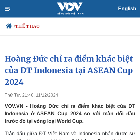
English
THỂ THAO
/
Hoàng Đức chỉ ra điểm khác biệt
Chính trị
Xã hội
Đảng
Tin 24h
của ĐT Indonesia tại ASEAN Cup
Tổ chức nhân sự
Dự báo thời tiết
2024
Quốc hội
Giáo dục
Nhận diện sự thật
Dấu ấn VOV
Việc làm
Thứ Tư, 21:46, 11/12/2024
Biển đảo
VOV.VN - Hoàng Đức chỉ ra điểm khác biệt của ĐT
Indonesia ở ASEAN Cup 2024 so với màn đối đầu
trước đó tại vòng loại World Cup.
Trận đấu giữa ĐT Việt Nam và Indonesia nhận được sự