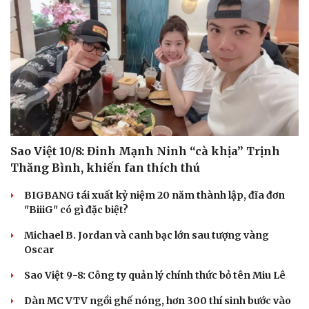
Ăn sạch sống khỏe
Sao Việt 10/8: Đinh Mạnh Ninh “cà khịa” Trịnh
Thăng Bình, khiến fan thích thú
BIGBANG tái xuất kỷ niệm 20 năm thành lập, đĩa đơn
"BiiiG" có gì đặc biệt?
Michael B. Jordan và canh bạc lớn sau tượng vàng
Oscar
Sao Việt 9-8: Công ty quản lý chính thức bỏ tên Miu Lê
Dàn MC VTV ngồi ghế nóng, hơn 300 thí sinh bước vào