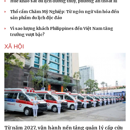
Huế khảo sát du lịch đường thủy, phương án thoát lũ
Thổ cẩm Chăm Mỹ Nghiệp: Từ ngôn ngữ văn hóa đến
sản phẩm du lịch độc đáo
Vì sao lượng khách Philippines đến Việt Nam tăng
trưởng vượt bậc?
XÃ HỘI
Văn hóa
Giải trí
Sân khấu - Điện ảnh
Nghệ sĩ
Văn học
Thời trang
Từ năm 2027, vận hành nền tảng quản lý cấp cứu