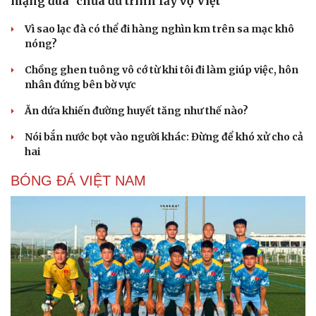
mạng đùa "chưa đủ trình lấy vợ Việt"
Vì sao lạc đà có thể đi hàng nghìn km trên sa mạc khô
nóng?
Chồng ghen tuông vô cớ từ khi tôi đi làm giúp việc, hôn
nhân đứng bên bờ vực
Ăn dứa khiến đường huyết tăng như thế nào?
Nói bắn nước bọt vào người khác: Đừng để khó xử cho cả
hai
BÓNG ĐÁ VIỆT NAM