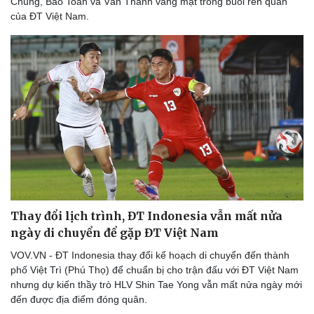
Chung, Bảo Toàn và Văn Thanh vắng mặt trong buổi rèn quân
của ĐT Việt Nam.
Thể thao
Ô tô - Xe máy
Bóng đá
Ô tô
Thay đổi lịch trình, ĐT Indonesia vẫn mất nửa
Lịch thi đấu bóng đá
Xe máy
Thế giới thể thao
Tư vấn
ngày di chuyển để gặp ĐT Việt Nam
eSports
VOV.VN - ĐT Indonesia thay đổi kế hoạch di chuyển đến thành
Hậu trường
phố Việt Trì (Phú Thọ) để chuẩn bị cho trận đấu với ĐT Việt Nam
nhưng dự kiến thầy trò HLV Shin Tae Yong vẫn mất nửa ngày mới
đến được địa điểm đóng quân.