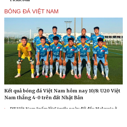
BÓNG ĐÁ VIỆT NAM
Kết quả bóng đá Việt Nam hôm nay 10/8: U20 Việt
Nam thắng 4-0 trên đất Nhật Bản
ĐT Việt Nam “nếm lửa” trước ngày đối đầu Malaysia ở
bán kết ASEAN Cup 2026
Tin bóng đá 10-8: ĐT Malaysia nhận tin dữ trước trận