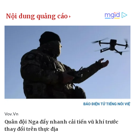
Kinh tế
Thị trường
Bất động sản
Giá vàng
Khởi nghiệp
Tiêu dùng
Tỷ giá
Chứng khoán
Giá cà phê