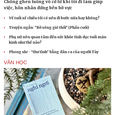
Chồng ghen tuông vô cớ từ khi tôi đi làm giúp
việc, hôn nhân đứng bên bờ vực
Về tuổi xế chiều tôi có nên đi bước nữa hay không?
Truyện ngắn: "Bờ sông gió thổi" (Phần cuối)
Phụ nữ nên quan tâm đến sức khỏe tình dục tuổi mãn
kinh như thế nào?
Phong slư - “thư tình” bằng dân ca của người Tày
VĂN HỌC
Cải chính