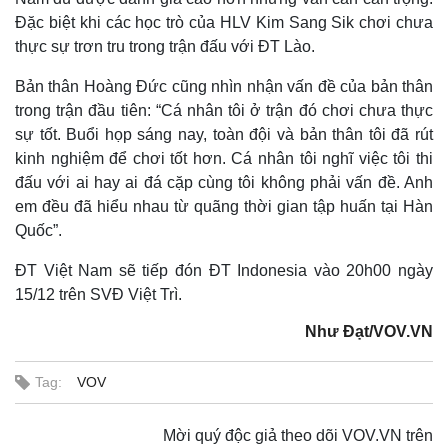
Đặc biệt khi các học trò của HLV Kim Sang Sik chơi chưa
thực sự trơn tru trong trận đấu với ĐT Lào.
Bản thân Hoàng Đức cũng nhìn nhận vấn đề của bản thân
trong trận đầu tiên: “Cá nhân tôi ở trận đó chơi chưa thực
sự tốt. Buổi họp sáng nay, toàn đội và bản thân tôi đã rút
kinh nghiệm để chơi tốt hơn. Cá nhân tôi nghĩ việc tôi thi
đấu với ai hay ai đá cặp cùng tôi không phải vấn đề. Anh
em đều đã hiểu nhau từ quãng thời gian tập huấn tại Hàn
Quốc”.
Thế giới
Multimedia
Quan sát
Video
ĐT Việt Nam sẽ tiếp đón ĐT Indonesia vào 20h00 ngày
Cuộc sống đó đây
Ảnh
15/12 trên SVĐ Việt Trì.
Hồ sơ
E-Magazine
Infographic
Như Đạt/VOV.VN
Tag:
VOV
Mời quý độc giả theo dõi VOV.VN trên