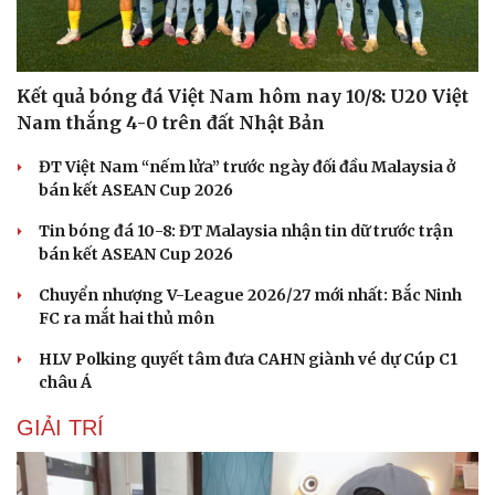
Kết quả bóng đá Việt Nam hôm nay 10/8: U20 Việt
Nam thắng 4-0 trên đất Nhật Bản
ĐT Việt Nam “nếm lửa” trước ngày đối đầu Malaysia ở
bán kết ASEAN Cup 2026
Tin bóng đá 10-8: ĐT Malaysia nhận tin dữ trước trận
bán kết ASEAN Cup 2026
Chuyển nhượng V-League 2026/27 mới nhất: Bắc Ninh
FC ra mắt hai thủ môn
Sức khỏe
Đời sống
Dinh dưỡng - món ngon
Nhà đẹp
HLV Polking quyết tâm đưa CAHN giành vé dự Cúp C1
Cây thuốc
Blog
châu Á
Sản phụ khoa
Tình yêu - Gia đình
Nhi khoa
GIẢI TRÍ
Nam khoa
Làm đẹp - giảm cân
Phòng mạch online