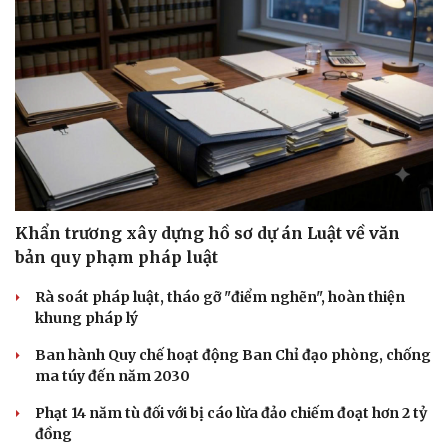
Khẩn trương xây dựng hồ sơ dự án Luật về văn
bản quy phạm pháp luật
Rà soát pháp luật, tháo gỡ "điểm nghẽn", hoàn thiện
khung pháp lý
Ban hành Quy chế hoạt động Ban Chỉ đạo phòng, chống
ma túy đến năm 2030
Du lịch
Podcast
Phạt 14 năm tù đối với bị cáo lừa đảo chiếm đoạt hơn 2 tỷ
Tư vấn
Câu chuyện thời sự
đồng
Săn Tour
Đọc truyện đêm khuya