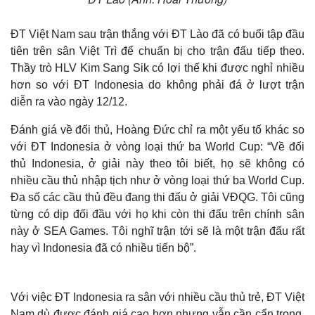
ĐT Việt Nam sau trận thắng với ĐT Lào đã có buổi tập đầu
tiên trên sân Việt Trì để chuẩn bị cho trận đấu tiếp theo.
Thầy trò HLV Kim Sang Sik có lợi thế khi được nghỉ nhiều
hơn so với ĐT Indonesia do không phải đá ở lượt trận
diễn ra vào ngày 12/12.
Đánh giá về đối thủ, Hoàng Đức chỉ ra một yếu tố khác so
với ĐT Indonesia ở vòng loại thứ ba World Cup: “Về đối
thủ Indonesia, ở giải này theo tôi biết, họ sẽ không có
nhiều cầu thủ nhập tịch như ở vòng loại thứ ba World Cup.
Đa số các cầu thủ đều đang thi đấu ở giải VĐQG. Tôi cũng
từng có dịp đối đầu với họ khi còn thi đấu trên chính sân
này ở SEA Games. Tôi nghĩ trận tới sẽ là một trận đấu rất
hay vì Indonesia đã có nhiều tiến bộ”.
Với việc ĐT Indonesia ra sân với nhiều cầu thủ trẻ, ĐT Việt
Nam dù được đánh giá cao hơn nhưng vẫn cần cẩn trọng.