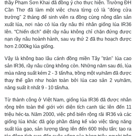
thầy Phạm Sơn Khai đã đồng ý cho thực hiện. Trường ĐH
Cần Thơ đã làm một việc chưa từng có là "đóng cửa
trường" 2 tháng để sinh viên ra đồng cùng nông dân sản
xuất lúa, nơi nào có lúa rầy nâu thì nhân giống lúa IR36
lên. “Chiến dịch” diệt rầy nâu không chỉ chặn đứng được
nạn rầy nâu hoành hành, sau vụ thứ 2 đã thu hoạch được
hơn 2.000kg lúa giống.
Vậy là không bao lâu cánh đồng miền Tây "tràn" lúa cao
Pháp luật
Quân sự - Quốc phòng
sản IR36, rầy nâu cũng không còn. Những năm sau đó, lúa
Vụ án
Vũ khí
mùa năng suất kém 2 - 3 tấn/ha, trồng một vụ/năm đã được
Tin nóng
Việt Nam
thay thế gần như hoàn toàn bởi lúa cao sản 2 vụ/năm,
Tư vấn luật
Phân tích
năng suất ít nhất 9 - 10 tấn/ha.
Từ thành công ở Việt Nam, giống lúa IR36 đã được nhân
rộng trên toàn thế giới với diện tích canh tác lên đến 11
triệu héc-ta. Năm 2000, việc phổ biến rộng rãi IR36 và các
giống lúa khác đã góp phần đáng kể vào việc tăng năng
suất lúa gạo, sản lượng tăng lên đến 600 triệu tấn; tạo ra