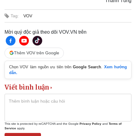
Thanh Tùng
Tag:
VOV
Văn hóa
Giải trí
Sân khấu - Điện ảnh
Nghệ sĩ
Mời quý độc giả theo dõi VOV.VN trên
Văn học
Thời trang
Âm nhạc
Sao Việt
Di sản
Thêm VOV trên Google
Chọn VOV làm nguồn ưu tiên trên
Google Search
.
Xem hướng
dẫn.
Viết bình luận
This site is protected by reCAPTCHA and the Google
Privacy Policy
and
Terms of
Service
apply.