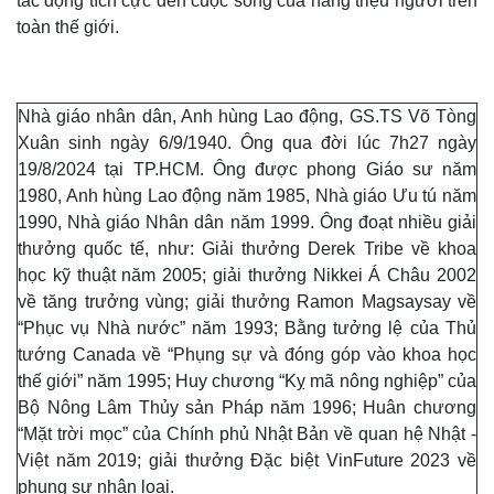
tác động tích cực đến cuộc sống của hàng triệu người trên
toàn thế giới.
Nhà giáo nhân dân, Anh hùng Lao động, GS.TS Võ Tòng
Xuân sinh ngày 6/9/1940. Ông qua đời lúc 7h27 ngày
19/8/2024 tại TP.HCM. Ông được phong Giáo sư năm
1980, Anh hùng Lao động năm 1985, Nhà giáo Ưu tú năm
1990, Nhà giáo Nhân dân năm 1999. Ông đoạt nhiều giải
thưởng quốc tế, như: Giải thưởng Derek Tribe về khoa
học kỹ thuật năm 2005; giải thưởng Nikkei Á Châu 2002
về tăng trưởng vùng; giải thưởng Ramon Magsaysay về
“Phục vụ Nhà nước” năm 1993; Bằng tưởng lệ của Thủ
tướng Canada về “Phụng sự và đóng góp vào khoa học
thế giới” năm 1995; Huy chương “Kỵ mã nông nghiệp” của
Bộ Nông Lâm Thủy sản Pháp năm 1996; Huân chương
“Mặt trời mọc” của Chính phủ Nhật Bản về quan hệ Nhật -
Việt năm 2019; giải thưởng Đặc biệt VinFuture 2023 về
phụng sự nhân loại.