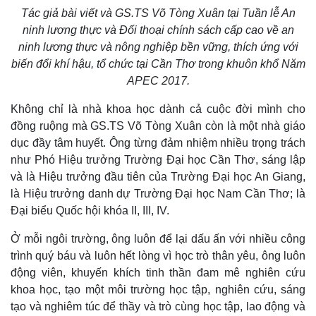
Tác giả bài viết và GS.TS Võ Tòng Xuân tại Tuần lễ An
ninh lương thực và Đối thoại chính sách cấp cao về an
ninh lương thực và nông nghiệp bền vững, thích ứng với
biến đổi khí hậu, tổ chức tại Cần Thơ trong khuôn khổ Năm
APEC 2017.
Sức khỏe
Đời sống
Không chỉ là nhà khoa học dành cả cuộc đời mình cho
Dinh dưỡng - món ngon
Nhà đẹp
đồng ruộng mà GS.TS Võ Tòng Xuân còn là một nhà giáo
Cây thuốc
Blog
dục đầy tâm huyết. Ông từng đảm nhiệm nhiều trọng trách
Sản phụ khoa
Tình yêu - Gia đình
như Phó Hiệu trưởng Trường Đại học Cần Thơ, sáng lập
Nhi khoa
và là Hiệu trưởng đầu tiên của Trường Đại học An Giang,
Nam khoa
là Hiệu trưởng danh dự Trường Đại học Nam Cần Thơ; là
Làm đẹp - giảm cân
Phòng mạch online
Đại biểu Quốc hội khóa II, III, IV.
Ăn sạch sống khỏe
Ở mỗi ngôi trường, ông luôn để lại dấu ấn với nhiều công
trình quý báu và luôn hết lòng vì học trò thân yêu, ông luôn
động viên, khuyến khích tinh thần đam mê nghiên cứu
khoa học, tạo một môi trường học tập, nghiên cứu, sáng
tạo và nghiêm túc để thầy và trò cùng học tập, lao động và