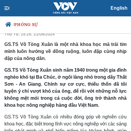
English
Hương phù sa miền châu thổ
PHÓNG SỰ
/
Thứ Tư, 15:28, 21/08/2024
GS.TS Võ Tòng Xuân là một nhà khoa học mà trái tim
mình luôn hướng về đồng ruộng, luôn đập cùng nhịp
Chính trị
Xã hội
đập của nông dân.
Đảng
Tin 24h
Tổ chức nhân sự
Dự báo thời tiết
GS.TS Võ Tòng Xuân sinh năm 1940 trong một gia đình
Quốc hội
Giáo dục
nghèo khó tại Ba Chúc, ở ngôi làng nhỏ trong dãy Thất
Nhận diện sự thật
Dấu ấn VOV
Sơn - An Giang. Chính sự cơ cực, thiếu thốn đã tôi
Việc làm
luyện ý chí vượt khó của ông, để rồi với những nỗ lực
Biển đảo
không mệt mỏi trong cả cuộc đời, ông trở thành nhà
khoa học nông nghiệp hàng đầu Việt Nam.
GS.TS Võ Tòng Xuân có nhiều đóng góp về nghiên cứu
khoa học, đặc biệt trong lĩnh vực nông nghiệp với các sáng
kiến phát minh và phổ biến giống lúa kháng bệnh, giúp