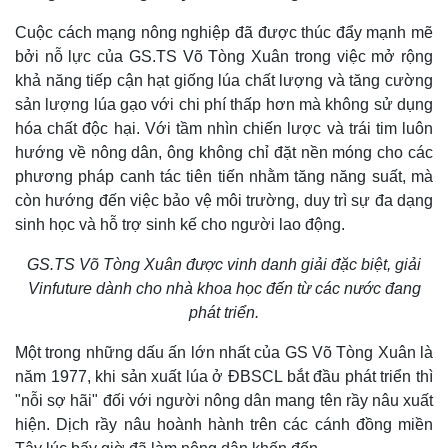
Cuộc cách mạng nông nghiệp đã được thúc đẩy mạnh mẽ
bởi nỗ lực của GS.TS Võ Tòng Xuân trong việc mở rộng
khả năng tiếp cận hạt giống lúa chất lượng và tăng cường
sản lượng lúa gạo với chi phí thấp hơn mà không sử dụng
hóa chất độc hại. Với tầm nhìn chiến lược và trái tim luôn
hướng về nông dân, ông không chỉ đặt nền móng cho các
phương pháp canh tác tiên tiến nhằm tăng năng suất, mà
còn hướng đến việc bảo vệ môi trường, duy trì sự đa dạng
sinh học và hỗ trợ sinh kế cho người lao động.
GS.TS Võ Tòng Xuân được vinh danh giải đặc biệt, giải
Vinfuture dành cho nhà khoa học đến từ các nước đang
phát triển.
Kinh tế
Thị trường
Một trong những dấu ấn lớn nhất của GS Võ Tòng Xuân là
Bất động sản
Giá vàng
năm 1977, khi sản xuất lúa ở ĐBSCL bắt đầu phát triển thì
Khởi nghiệp
Tiêu dùng
"nỗi sợ hãi" đối với người nông dân mang tên rầy nâu xuất
Tỷ giá
hiện. Dịch rầy nâu hoành hành trên các cánh đồng miền
Chứng khoán