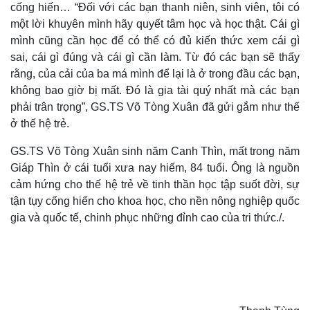
cống hiến… “Đối với các bạn thanh niên, sinh viên, tôi có
một lời khuyên mình hãy quyết tâm học và học thật. Cái gì
mình cũng cần học để có thể có đủ kiến thức xem cái gì
sai, cái gì đúng và cái gì cần làm. Từ đó các bạn sẽ thấy
rằng, của cải của ba má mình để lại là ở trong đầu các bạn,
không bao giờ bị mất. Đó là gia tài quý nhất mà các bạn
phải trân trọng”, GS.TS Võ Tòng Xuân đã gửi gắm như thế
ở thế hệ trẻ.
GS.TS Võ Tòng Xuân sinh năm Canh Thìn, mất trong năm
Giáp Thìn ở cái tuổi xưa nay hiếm, 84 tuổi. Ông là nguồn
cảm hứng cho thế hệ trẻ về tinh thần học tập suốt đời, sự
tận tụy cống hiến cho khoa học, cho nền nông nghiệp quốc
gia và quốc tế, chinh phục những đỉnh cao của tri thức./.