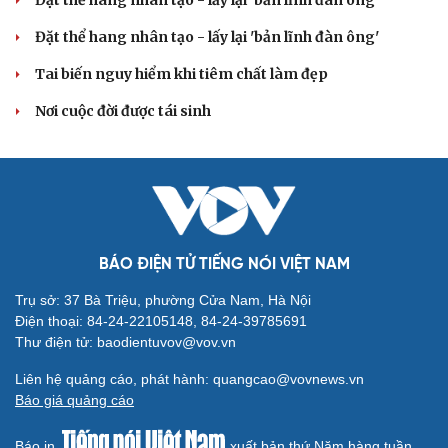
Đặt thể hang nhân tạo - lấy lại 'bản lĩnh đàn ông'
Đặt thể hang nhân tạo - lấy lại 'bản lĩnh đàn ông'
Tai biến nguy hiểm khi tiêm chất làm đẹp
Nơi cuộc đời được tái sinh
Cải chính
BÁO ĐIỆN TỬ TIẾNG NÓI VIỆT NAM
Trụ sở: 37 Bà Triệu, phường Cửa Nam, Hà Nội
Điện thoại: 84-24-22105148, 84-24-39785691
Thư điện tử: baodientuvov@vov.vn
Liên hệ quảng cáo, phát hành: quangcao@vovnews.vn
Báo giá quảng cáo
Báo in
xuất bản thứ Năm hàng tuần