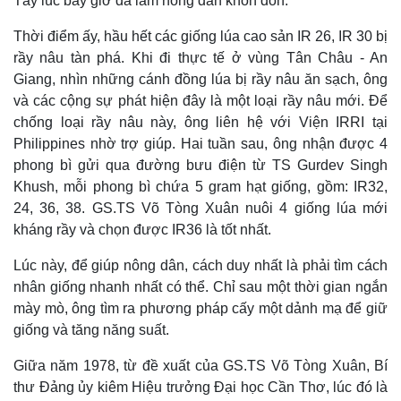
Tây lúc bấy giờ đã làm nông dân khốn đốn.
Giá cà phê
Thời điểm ấy, hầu hết các giống lúa cao sản IR 26, IR 30 bị
rầy nâu tàn phá. Khi đi thực tế ở vùng Tân Châu - An
Giang, nhìn những cánh đồng lúa bị rầy nâu ăn sạch, ông
và các cộng sự phát hiện đây là một loại rầy nâu mới. Để
chống loại rầy nâu này, ông liên hệ với Viện IRRI tại
Philippines nhờ trợ giúp. Hai tuần sau, ông nhận được 4
phong bì gửi qua đường bưu điện từ TS Gurdev Singh
Khush, mỗi phong bì chứa 5 gram hạt giống, gồm: IR32,
24, 36, 38. GS.TS Võ Tòng Xuân nuôi 4 giống lúa mới
kháng rầy và chọn được IR36 là tốt nhất.
Lúc này, để giúp nông dân, cách duy nhất là phải tìm cách
nhân giống nhanh nhất có thể. Chỉ sau một thời gian ngắn
mày mò, ông tìm ra phương pháp cấy một dảnh mạ để giữ
giống và tăng năng suất.
Giữa năm 1978, từ đề xuất của GS.TS Võ Tòng Xuân, Bí
thư Đảng ủy kiêm Hiệu trưởng Đại học Cần Thơ, lúc đó là