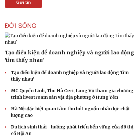
Gửi tin
ĐỜI SỐNG
Tạo điều kiện để doanh nghiệp và người lao động
'tìm thấy nhau'
Tạo điều kiện để doanh nghiệp và người lao động 'tìm
thấy nhau'
MC Quyền Linh, Thu Hà Ceri, Long Vũ tham gia chương
trình livestream sản vật địa phương ở Hưng Yên
Du lịch
Podcast
Hà Nội đặc biệt quan tâm thu hút nguồn nhân lực chất
Tư vấn
Câu chuyện thời sự
lượng cao
Săn Tour
Đọc truyện đêm khuya
Du lịch sinh thái - hướng phát triển bền vững của đô thị
check-in
Cửa sổ tình yêu
cổ Hội An
Kể chuyện cho bé