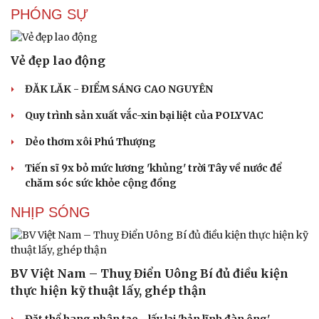
Hạt giống tâm hồn
PHÓNG SỰ
Vẻ đẹp lao động
ĐĂK LĂK - ĐIỂM SÁNG CAO NGUYÊN
Quy trình sản xuất vắc-xin bại liệt của POLYVAC
Dẻo thơm xôi Phú Thượng
Tiến sĩ 9x bỏ mức lương 'khủng' trời Tây về nước để
chăm sóc sức khỏe cộng đồng
NHỊP SÓNG
BV Việt Nam – Thuỵ Điển Uông Bí đủ điều kiện
thực hiện kỹ thuật lấy, ghép thận