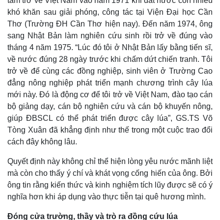
tâm trở về Việt Nam vào năm 1971 khi đất nước còn nhiều
khó khăn sau giải phóng, công tác tại Viện Đại học Cần
Thơ (Trường ĐH Cần Thơ hiện nay). Đến năm 1974, ông
Thế giới
Multimedia
sang Nhật Bản làm nghiên cứu sinh rồi trở về đúng vào
Quan sát
Video
tháng 4 năm 1975. “Lúc đó tôi ở Nhật Bản lấy bằng tiến sĩ,
Cuộc sống đó đây
Ảnh
về nước đúng 28 ngày trước khi chấm dứt chiến tranh. Tôi
Hồ sơ
E-Magazine
trở về để cùng các đồng nghiệp, sinh viên ở Trường Cao
Infographic
đẳng nông nghiệp phát triển mạnh chương trình cây lúa
mới này. Đó là động cơ để tôi trở về Việt Nam, đào tạo cán
bộ giảng dạy, cán bộ nghiên cứu và cán bộ khuyến nông,
giúp ĐBSCL có thể phát triển được cây lúa”, GS.TS Võ
Tòng Xuân đã khẳng định như thế trong một cuộc trao đổi
cách đây không lâu.
Quyết định này không chỉ thể hiện lòng yêu nước mãnh liệt
mà còn cho thấy ý chí và khát vọng cống hiến của ông. Bởi
ông tin rằng kiến thức và kinh nghiệm tích lũy được sẽ có ý
nghĩa hơn khi áp dụng vào thực tiễn tại quê hương mình.
Đóng cửa trường, thầy và trò ra đồng cứu lúa