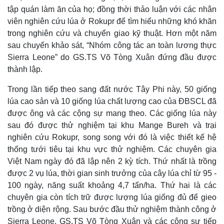
tập quán làm ăn của họ; đồng thời thảo luận với các nhân
viên nghiên cứu lúa ở Rokupr để tìm hiểu những khó khăn
trong nghiên cứu và chuyển giao kỹ thuật. Hơn một năm
sau chuyến khảo sát, “Nhóm công tác an toàn lương thực
Sierra Leone” do GS.TS Võ Tòng Xuân đứng đầu được
thành lập.
Trong lần tiếp theo sang đất nước Tây Phi này, 50 giống
lúa cao sản và 10 giống lúa chất lượng cao của ĐBSCL đã
được ông và các cộng sự mang theo. Các giống lúa này
sau đó được thử nghiệm tại khu Mange Bureh và trại
nghiên cứu Rokupr, song song với đó là việc thiết kế hệ
thống tưới tiêu tại khu vực thử nghiệm. Các chuyên gia
Doanh nghiệp
Công nghệ
Việt Nam ngày đó đã lập nên 2 kỳ tích. Thứ nhất là trồng
Thông tin doanh nghiệp
Sành điệu
được 2 vụ lúa, thời gian sinh trưởng của cây lúa chỉ từ 95 -
Doanh nghiệp 24h
Tin Công nghệ
100 ngày, năng suất khoảng 4,7 tấn/ha. Thứ hai là các
Doanh nhân
Trải nghiệm
chuyên gia còn tích trữ được lượng lúa giống đủ để gieo
Vì cộng đồng
Chuyển đổi số
trồng ở diện rộng. Sau bước đầu thử nghiệm thành công ở
Sierra Leone, GS.TS Võ Tòng Xuân và các cộng sự tiếp