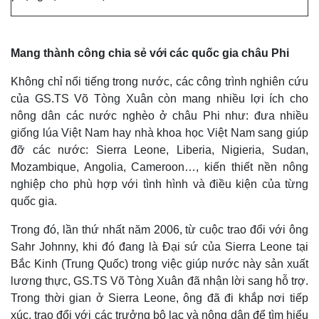
Thể thao
Ô tô - Xe máy
Bóng đá
Ô tô
Lịch thi đấu bóng đá
Xe máy
Mang thành công chia sẻ với các quốc gia châu Phi
Thế giới thể thao
Tư vấn
eSports
Không chỉ nổi tiếng trong nước, các công trình nghiên cứu
Hậu trường
của GS.TS Võ Tòng Xuân còn mang nhiều lợi ích cho
nông dân các nước nghèo ở châu Phi như: đưa nhiều
giống lúa Việt Nam hay nhà khoa học Việt Nam sang giúp
đỡ các nước: Sierra Leone, Liberia, Nigieria, Sudan,
Mozambique, Angolia, Cameroon…, kiến thiết nền nông
nghiệp cho phù hợp với tình hình và điều kiện của từng
quốc gia.
Trong đó, lần thứ nhất năm 2006, từ cuộc trao đổi với ông
Sahr Johnny, khi đó đang là Đại sứ của Sierra Leone tại
Bắc Kinh (Trung Quốc) trong việc giúp nước này sản xuất
lương thực, GS.TS Võ Tòng Xuân đã nhận lời sang hỗ trợ.
Trong thời gian ở Sierra Leone, ông đã đi khắp nơi tiếp
xúc, trao đổi với các trưởng bộ lạc và nông dân để tìm hiểu