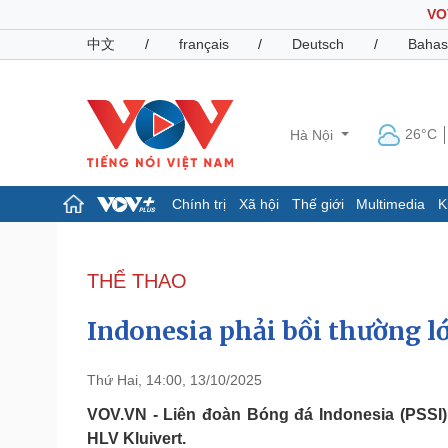
VO
中文
/
français
/
Deutsch
/
Bahas
26°C
Hà Nội
Chính trị
Xã hội
Thế giới
Multimedia
K
Chính trị
Xã hội
Đảng
Tin 24h
THỂ THAO
Tổ chức nhân sự
Dự báo thời tiết
Quốc hội
Giáo dục
Indonesia phải bồi thường l
Nhận diện sự thật
Dấu ấn VOV
Việc làm
Biển đảo
Thứ Hai, 14:00, 13/10/2025
Pháp luật
Quân sự - Quốc phòng
VOV.VN - Liên đoàn Bóng đá Indonesia (PSSI)
HLV Kluivert.
Vụ án
Vũ khí