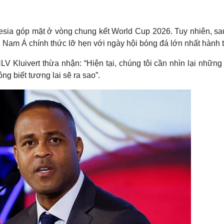
Lịch thi đấu bóng đá
Xe máy
Thế giới thể thao
Tư vấn
eSports
V
esia góp mặt ở vòng chung kết World Cup 2026. Tuy nhiên, sau
Hậu trường
ng Nam Á chính thức lỡ hẹn với ngày hội bóng đá lớn nhất hành t
Văn hóa
Giải trí
D
HLV Kluivert thừa nhận: “Hiện tại, chúng tôi cần nhìn lại những
Sân khấu - Điện ảnh
Nghệ sĩ
ng biết tương lai sẽ ra sao”.
Văn học
Thời trang
Âm nhạc
Sao Việt
c
Di sản