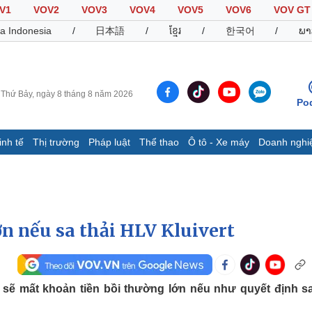
V1
VOV2
VOV3
VOV4
VOV5
VOV6
VOV GT
a Indonesia
/
日本語
/
ខ្មែរ
/
한국어
/
ພາ
Thứ Bảy, ngày 8 tháng 8 năm 2026
Po
inh tế
Thị trường
Pháp luật
Thể thao
Ô tô - Xe máy
Doanh nghi
Thế giới
Multimedia
K
Quan sát
Video
B
Cuộc sống đó đây
Ảnh
K
Hồ sơ
E-Magazine
ớn nếu sa thải HLV Kluivert
Infographic
Thể thao
Ô tô - Xe máy
D
 sẽ mất khoản tiền bồi thường lớn nếu như quyết định sa
Bóng đá
Ô tô
T