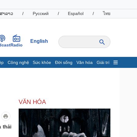
ສາລາວ
/
Русский
/
Español
/
ไทย
English
dcast
Radio
ệp
Công nghệ
Sức khỏe
Đời sống
Văn hóa
Giải trí
inh tế
Thị trường
ất động sản
Giá vàng
hởi nghiệp
Tiêu dùng
Tỷ giá
VĂN HÓA
Chứng khoán
Giá cà phê
oanh nghiệp
Công nghệ
 thải
hông tin doanh nghiệp
Sành điệu