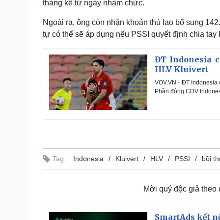
tháng kể từ ngày nhậm chức.
Ngoài ra, ông còn nhận khoản thù lao bổ sung 14
tự có thể sẽ áp dụng nếu PSSI quyết định chia tay K
ĐT Indonesia c
HLV Kluivert
VOV.VN - ĐT Indonesia c
Phần đông CĐV Indonesi
Tag:
Indonesia
Kluivert
HLV
PSSI
bồi t
Mời quý độc giả theo
SmartAds kết nố