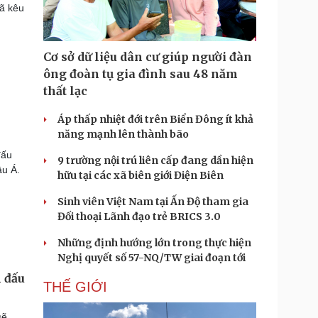
đã kêu
Cơ sở dữ liệu dân cư giúp người đàn
ông đoàn tụ gia đình sau 48 năm
thất lạc
Áp thấp nhiệt đới trên Biển Đông ít khả
năng mạnh lên thành bão
đấu
9 trường nội trú liên cấp đang dần hiện
âu Á.
hữu tại các xã biên giới Điện Biên
Sinh viên Việt Nam tại Ấn Độ tham gia
Đối thoại Lãnh đạo trẻ BRICS 3.0
Những định hướng lớn trong thực hiện
Nghị quyết số 57-NQ/TW giai đoạn tới
n đấu
THẾ GIỚI
sẽ