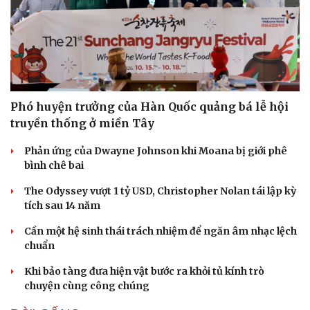
Thông tin doanh nghiệp
Sành điệu
Doanh nghiệp 24h
Tin Công nghệ
Doanh nhân
Trải nghiệm
Vì cộng đồng
Chuyển đổi số
Phó huyện trưởng của Hàn Quốc quảng bá lễ hội
truyền thống ở miền Tây
Phản ứng của Dwayne Johnson khi Moana bị giới phê
bình chê bai
The Odyssey vượt 1 tỷ USD, Christopher Nolan tái lập kỳ
tích sau 14 năm
Cần một hệ sinh thái trách nhiệm để ngăn âm nhạc lệch
chuẩn
Khi bảo tàng đưa hiện vật bước ra khỏi tủ kính trò
chuyện cùng công chúng