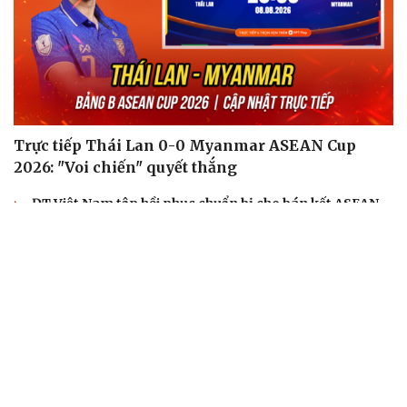
Trực tiếp Thái Lan 0-0 Myanmar ASEAN Cup
2026: "Voi chiến" quyết thắng
ĐT Việt Nam tập hồi phục chuẩn bị cho bán kết ASEAN
Cup 2026
Hé lộ mục tiêu của đội tuyển nữ Việt Nam ở đấu trường
ASIAD 2026
Tin bóng đá 8-8: Xác định thời điểm ĐT Việt Nam thi đấu
bán kết ASEAN Cup 2026
Lịch sử đối đầu Thái Lan vs Myanmar trước màn so tài ở
ASEAN Cup 2026