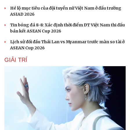
Sức khỏe
Đời sống
Hé lộ mục tiêu của đội tuyển nữ Việt Nam ở đấu trường
Dinh dưỡng - món ngon
Nhà đẹp
ASIAD 2026
Cây thuốc
Blog
Tin bóng đá 8-8: Xác định thời điểm ĐT Việt Nam thi đấu
Sản phụ khoa
Tình yêu - Gia đình
bán kết ASEAN Cup 2026
Nhi khoa
Nam khoa
Lịch sử đối đầu Thái Lan vs Myanmar trước màn so tài ở
Làm đẹp - giảm cân
ASEAN Cup 2026
Phòng mạch online
Ăn sạch sống khỏe
GIẢI TRÍ