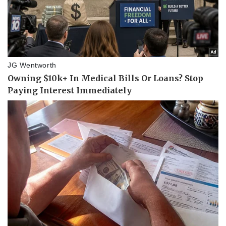
Pháp luật
Quân sự - Quốc phòng
Vụ án
Vũ khí
Tin nóng
Việt Nam
Tư vấn luật
Phân tích