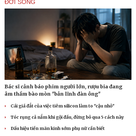
ĐỜI SỐNG
Bác sĩ cảnh báo phim người lớn, rượu bia đang
âm thầm bào mòn "bản lĩnh đàn ông"
Cái giá đắt của việc tiêm silicon làm to "cậu nhỏ"
Tóc rụng cả nắm khi gội đầu, đừng bỏ qua 5 cách này
Dấu hiệu tiền mãn kinh sớm phụ nữ cần biết