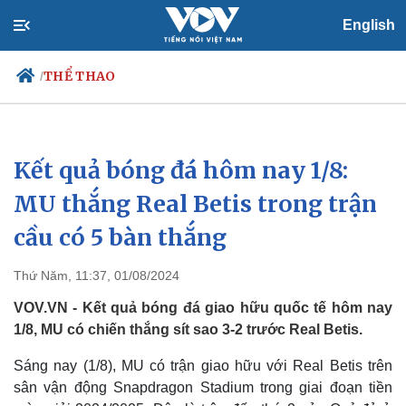
English
THỂ THAO
/
Kết quả bóng đá hôm nay 1/8:
Chính trị
Xã hội
Đảng
Tin 24h
MU thắng Real Betis trong trận
Tổ chức nhân sự
Dự báo thời tiết
cầu có 5 bàn thắng
Quốc hội
Giáo dục
Nhận diện sự thật
Dấu ấn VOV
Việc làm
Thứ Năm, 11:37, 01/08/2024
Biển đảo
VOV.VN - Kết quả bóng đá giao hữu quốc tế hôm nay
1/8, MU có chiến thắng sít sao 3-2 trước Real Betis.
Sáng nay (1/8), MU có trận giao hữu với Real Betis trên
sân vận động Snapdragon Stadium trong giai đoạn tiền