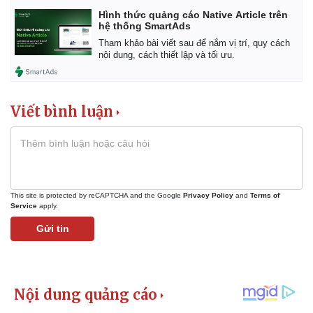
Hình thức quảng cáo Native Article trên
hệ thống SmartAds
Tham khảo bài viết sau để nắm vị trí, quy cách
nội dung, cách thiết lập và tối ưu.
Viết bình luận
This site is protected by reCAPTCHA and the Google
Privacy Policy
and
Terms of
Service
apply.
Kinh tế
Thị trường
Gửi tin
Bất động sản
Giá vàng
Khởi nghiệp
Tiêu dùng
Tỷ giá
Chứng khoán
Giá cà phê