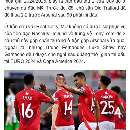
mùa giải 2024/2025. Đây là trận đấu thứ 2 của Quỷ đỏ ở
chuyến du đấu Mỹ. Trước đó, đội chủ sân Old Trafford đã
để thua 1-2 trước Arsenal sau 90 phút thi đấu.
Ở trận đấu với Real Betis, MU không có được sự phục vụ
của tiền đạo Rasmus Hojlund và trung vệ Leny Yoro do 2
cầu thủ này gặp chấn thương ở trận gặp Arsenal vừa qua.
Ngoài ra, những Bruno Fernandes, Luke Shaw hay
Garnacho đều được cho nghỉ sau quãng thời gian thi đấu
tại EURO 2024 và Copa America 2024.