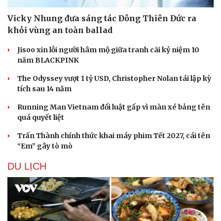
Vicky Nhung đưa sáng tác Đông Thiên Đức ra
khỏi vùng an toàn ballad
Jisoo xin lỗi người hâm mộ giữa tranh cãi kỷ niệm 10
năm BLACKPINK
The Odyssey vượt 1 tỷ USD, Christopher Nolan tái lập kỳ
tích sau 14 năm
Running Man Vietnam đổi luật gấp vì màn xé bảng tên
quá quyết liệt
Trấn Thành chính thức khai máy phim Tết 2027, cái tên
“Em” gây tò mò
DU LỊCH