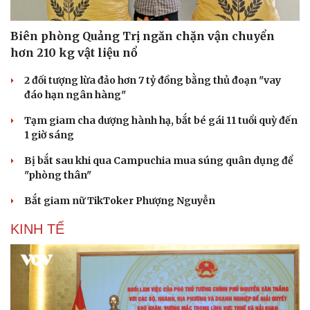
Biên phòng Quảng Trị ngăn chặn vận chuyển
hơn 210 kg vật liệu nổ
2 đối tượng lừa đảo hơn 7 tỷ đồng bằng thủ đoạn "vay
đáo hạn ngân hàng"
Tạm giam cha dượng hành hạ, bắt bé gái 11 tuổi quỳ đến
Du lịch
Podcast
1 giờ sáng
Tư vấn
Câu chuyện thời sự
Săn Tour
Đọc truyện đêm khuya
Bị bắt sau khi qua Campuchia mua súng quân dụng để
check-in
Cửa sổ tình yêu
"phòng thân"
Kể chuyện cho bé
Hạt giống tâm hồn
Bắt giam nữ TikToker Phượng Nguyễn
KINH TẾ