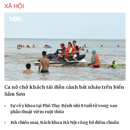
XÃ HỘI
Văn hóa
Giải trí
Sân khấu - Điện ảnh
Nghệ sĩ
Văn học
Thời trang
Âm nhạc
Sao Việt
Di sản
Ca nô chở khách tái diễn cảnh bát nháo trên biển
Sầm Sơn
Sự cố y khoa tại Phú Thọ: Bệnh nhi 8 tuổi tử vong sau
phẫu thuật viêm ruột thừa
14h chiều mai, Bách khoa Hà Nội công bố điểm chuẩn