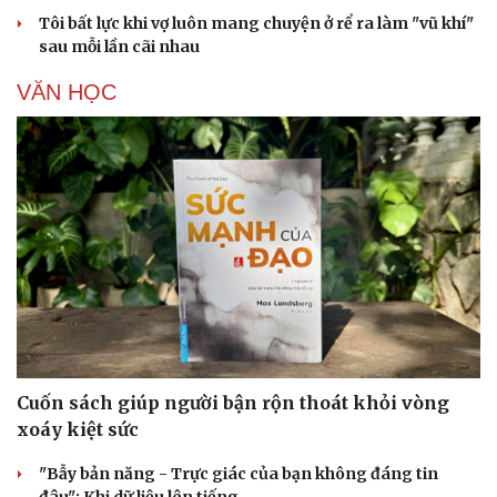
Tôi bất lực khi vợ luôn mang chuyện ở rể ra làm "vũ khí"
sau mỗi lần cãi nhau
VĂN HỌC
Cải chính
Cuốn sách giúp người bận rộn thoát khỏi vòng
xoáy kiệt sức
"Bẫy bản năng - Trực giác của bạn không đáng tin
đâu": Khi dữ liệu lên tiếng