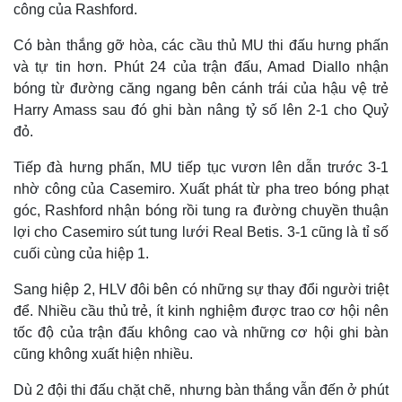
công của Rashford.
Có bàn thắng gỡ hòa, các cầu thủ MU thi đấu hưng phấn
và tự tin hơn. Phút 24 của trận đấu, Amad Diallo nhận
bóng từ đường căng ngang bên cánh trái của hậu vệ trẻ
Harry Amass sau đó ghi bàn nâng tỷ số lên 2-1 cho Quỷ
đỏ.
Tiếp đà hưng phấn, MU tiếp tục vươn lên dẫn trước 3-1
nhờ công của Casemiro. Xuất phát từ pha treo bóng phạt
góc, Rashford nhận bóng rồi tung ra đường chuyền thuận
lợi cho Casemiro sút tung lưới Real Betis. 3-1 cũng là tỉ số
Thế giới
Multimedia
cuối cùng của hiệp 1.
Quan sát
Video
Cuộc sống đó đây
Ảnh
Sang hiệp 2, HLV đôi bên có những sự thay đổi người triệt
Hồ sơ
E-Magazine
để. Nhiều cầu thủ trẻ, ít kinh nghiệm được trao cơ hội nên
Infographic
tốc độ của trận đấu không cao và những cơ hội ghi bàn
cũng không xuất hiện nhiều.
Dù 2 đội thi đấu chặt chẽ, nhưng bàn thắng vẫn đến ở phút