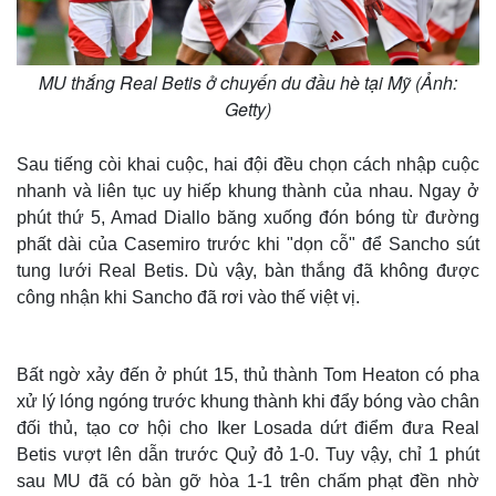
MU thắng Real Betis ở chuyến du đầu hè tại Mỹ (Ảnh:
Getty)
Sau tiếng còi khai cuộc, hai đội đều chọn cách nhập cuộc
nhanh và liên tục uy hiếp khung thành của nhau. Ngay ở
phút thứ 5, Amad Diallo băng xuống đón bóng từ đường
phất dài của Casemiro trước khi "dọn cỗ" để Sancho sút
tung lưới Real Betis. Dù vậy, bàn thắng đã không được
công nhận khi Sancho đã rơi vào thế việt vị.
Bất ngờ xảy đến ở phút 15, thủ thành Tom Heaton có pha
xử lý lóng ngóng trước khung thành khi đẩy bóng vào chân
đối thủ, tạo cơ hội cho Iker Losada dứt điểm đưa Real
Betis vượt lên dẫn trước Quỷ đỏ 1-0. Tuy vậy, chỉ 1 phút
sau MU đã có bàn gỡ hòa 1-1 trên chấm phạt đền nhờ