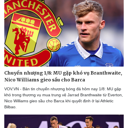
Chuyển nhượng 1/8: MU gặp khó vụ Branthwaite,
Nico Williams gieo sầu cho Barca
VOV.VN - Bản tin chuyển nhượng bóng đá hôm nay 1/8: MU gặp
khó trong thương vụ mua trung vệ Jarrad Branthwaite từ Everton,
Nico Williams gieo sầu cho Barca khi quyết định ở lại Athletic
Thể thao
Ô tô - Xe máy
Bilbao.
Bóng đá
Ô tô
Lịch thi đấu bóng đá
Xe máy
Thế giới thể thao
Tư vấn