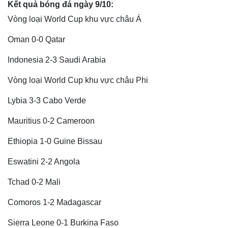
Kết quả bóng đá ngày 9/10:
Vòng loại World Cup khu vực châu Á
Oman 0-0 Qatar
Indonesia 2-3 Saudi Arabia
Vòng loại World Cup khu vực châu Phi
Lybia 3-3 Cabo Verde
Mauritius 0-2 Cameroon
Thế giới
Multimedia
Ethiopia 1-0 Guine Bissau
Quan sát
Video
Cuộc sống đó đây
Ảnh
Eswatini 2-2 Angola
Hồ sơ
E-Magazine
Tchad 0-2 Mali
Infographic
Comoros 1-2 Madagascar
Sierra Leone 0-1 Burkina Faso