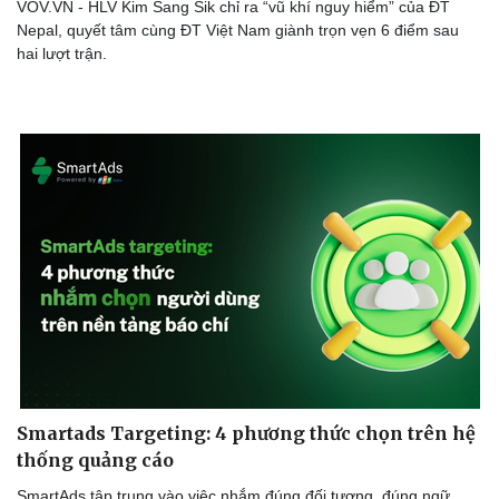
VOV.VN - HLV Kim Sang Sik chỉ ra “vũ khí nguy hiểm” của ĐT
Nepal, quyết tâm cùng ĐT Việt Nam giành trọn vẹn 6 điểm sau
hai lượt trận.
Smartads Targeting: 4 phương thức chọn trên hệ
thống quảng cáo
SmartAds tập trung vào việc nhắm đúng đối tượng, đúng ngữ
Doanh nghiệp
Công nghệ