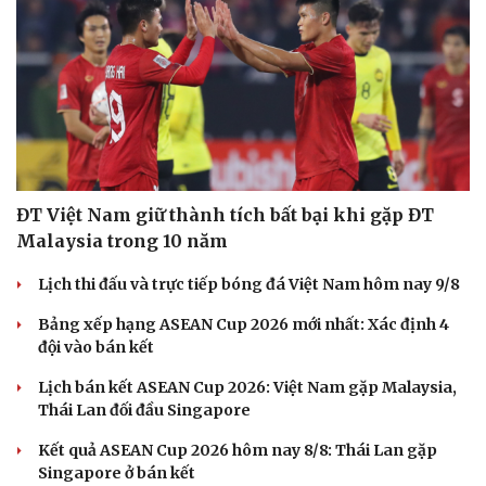
Sức khỏe
Đời sống
Dinh dưỡng - món ngon
Nhà đẹp
Cây thuốc
Blog
Sản phụ khoa
Tình yêu - Gia đình
Nhi khoa
Nam khoa
Làm đẹp - giảm cân
Phòng mạch online
ĐT Việt Nam giữ thành tích bất bại khi gặp ĐT
Ăn sạch sống khỏe
Malaysia trong 10 năm
Lịch thi đấu và trực tiếp bóng đá Việt Nam hôm nay 9/8
Bảng xếp hạng ASEAN Cup 2026 mới nhất: Xác định 4
đội vào bán kết
Lịch bán kết ASEAN Cup 2026: Việt Nam gặp Malaysia,
Thái Lan đối đầu Singapore
Kết quả ASEAN Cup 2026 hôm nay 8/8: Thái Lan gặp
Singapore ở bán kết