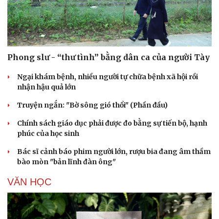
Phong slư - “thư tình” bằng dân ca của người Tày
Ngại khám bệnh, nhiều người tự chữa bệnh xã hội rồi
nhận hậu quả lớn
Truyện ngắn: "Bờ sông gió thổi" (Phần đầu)
Chính sách giáo dục phải được đo bằng sự tiến bộ, hạnh
Cải chính
phúc của học sinh
Bác sĩ cảnh báo phim người lớn, rượu bia đang âm thầm
bào mòn "bản lĩnh đàn ông"
VĂN HỌC