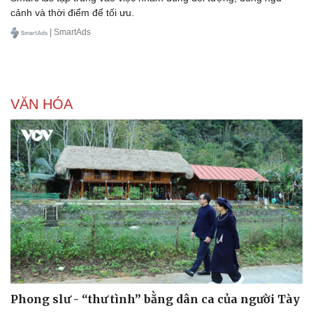
cảnh và thời điểm để tối ưu.
Thông tin doanh nghiệp
Sành điệu
Doanh nghiệp 24h
Tin Công nghệ
| SmartAds
Doanh nhân
Trải nghiệm
Vì cộng đồng
Chuyển đổi số
VĂN HÓA
Phong slư - “thư tình” bằng dân ca của người Tày