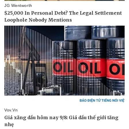
Pháp luật
Quân sự - Quốc phòng
Vụ án
Vũ khí
Tin nóng
Việt Nam
Tư vấn luật
Phân tích