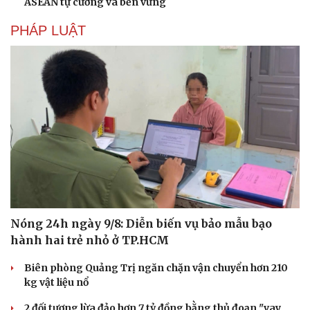
ASEAN tự cường và bền vững
PHÁP LUẬT
Du lịch
Podcast
Tư vấn
Câu chuyện thời sự
Săn Tour
Đọc truyện đêm khuya
check-in
Cửa sổ tình yêu
Kể chuyện cho bé
Hạt giống tâm hồn
Nóng 24h ngày 9/8: Diễn biến vụ bảo mẫu bạo
hành hai trẻ nhỏ ở TP.HCM
Biên phòng Quảng Trị ngăn chặn vận chuyển hơn 210
kg vật liệu nổ
2 đối tượng lừa đảo hơn 7 tỷ đồng bằng thủ đoạn "vay