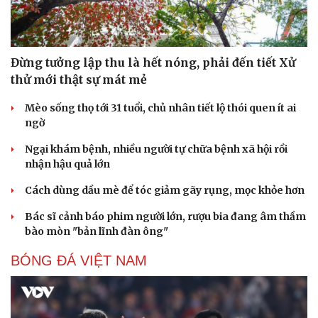
Đừng tưởng lập thu là hết nóng, phải đến tiết Xử
thử mới thật sự mát mẻ
Mèo sống thọ tới 31 tuổi, chủ nhân tiết lộ thói quen ít ai
ngờ
Ngại khám bệnh, nhiều người tự chữa bệnh xã hội rồi
nhận hậu quả lớn
Cách dùng dầu mè để tóc giảm gãy rụng, mọc khỏe hơn
Bác sĩ cảnh báo phim người lớn, rượu bia đang âm thầm
bào mòn "bản lĩnh đàn ông"
BÓNG ĐÁ VIỆT NAM