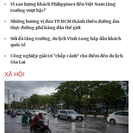
Vì sao lượng khách Philippines đến Việt Nam tăng
trưởng vượt bậc?
Những hương vị đưa TP.HCM thành thiên đường ẩm
thực đường phố hàng đầu thế giới
Nối đà tăng trưởng, du lịch Vĩnh Long hấp dẫn khách
quốc tế
Văn hóa
Giải trí
Sân khấu - Điện ảnh
Nghệ sĩ
Công nghiệp giải trí "chắp cánh" cho điểm đến du lịch
Văn học
Thời trang
Gia Lai
Âm nhạc
Sao Việt
XÃ HỘI
Di sản