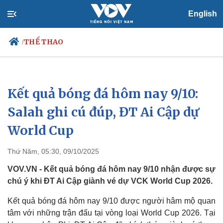
English
THỂ THAO
/
Kết quả bóng đá hôm nay 9/10:
Chính trị
Xã hội
Đảng
Tin 24h
Salah ghi cú đúp, ĐT Ai Cập dự
Tổ chức nhân sự
Dự báo thời tiết
World Cup
Quốc hội
Giáo dục
Nhận diện sự thật
Dấu ấn VOV
Việc làm
Thứ Năm, 05:30, 09/10/2025
Biển đảo
VOV.VN - Kết quả bóng đá hôm nay 9/10 nhận được sự
chú ý khi ĐT Ai Cập giành vé dự VCK World Cup 2026.
Kết quả bóng đá hôm nay 9/10 được người hâm mộ quan
tâm với những trận đấu tại vòng loại World Cup 2026. Tại