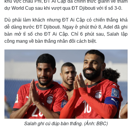
khu vực châu Phi, ĐT Ai Cập đã chính thức giành vé tham
dự World Cup sau khi vượt qua ĐT Djibouti với tỉ số 3-0.
Dù phải làm khách nhưng ĐT Ai Cập có chiến thắng khá
dễ dàng trước ĐT Djibouti. Ngay ở phút thứ 8, Adel đã ghi
bàn mở tỉ số cho ĐT Ai Cập. Chỉ 6 phút sau, Salah lập
công mang về bàn thắng nhân đôi cách biệt.
Salah ghi cú đúp bàn thắng. (Ảnh: BBC)