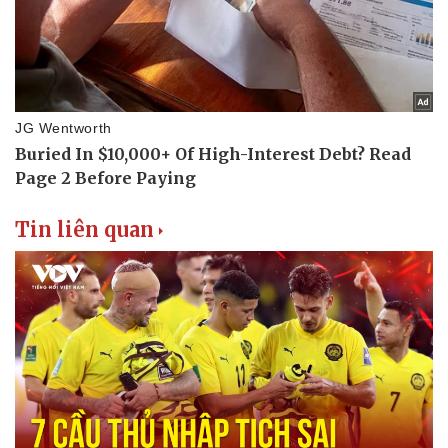
Tin liên quan
Thể thao
Ô tô - Xe máy
Bóng đá
Ô tô
Lịch thi đấu bóng đá
Xe máy