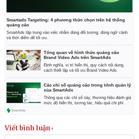
Smartads Targeting: 4 phương thức chọn trên hệ thống
quảng cáo
SmartAds tập trung vào việc nhắm đúng đối tượng, đúng ngữ cảnh
và thời điểm để tối ưu.
Tổng quan về hình thức quảng cáo
Brand Video Ads trên SmartAds
Định nghĩa, vị trí hiển thị, quy cách nội dung,
cách thiết lập và tối ưu Brand Video Ads.
Các chỉ số quảng cáo trong trình quản lý
của SmartAds
Kinh tế
Thị trường
Thông qua các chỉ số này, thương hiệu đánh giá
mức độ hiển thị, tương tác, hiệu quả chi phí.
Bất động sản
Giá vàng
Khởi nghiệp
Tiêu dùng
Tỷ giá
Chứng khoán
Viết bình luận
Giá cà phê