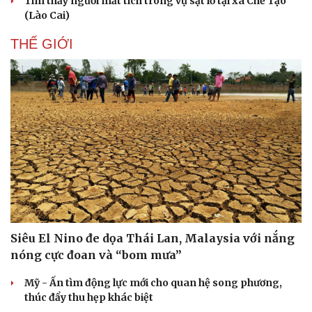
Tìm thấy người mất tích trong vụ sạt lở tại xã Chế Tạo
(Lào Cai)
THẾ GIỚI
Siêu El Nino đe dọa Thái Lan, Malaysia với nắng
Du lịch
Podcast
nóng cực đoan và “bom mưa”
Tư vấn
Câu chuyện thời sự
Săn Tour
Đọc truyện đêm khuya
Mỹ - Ấn tìm động lực mới cho quan hệ song phương,
check-in
Cửa sổ tình yêu
thúc đẩy thu hẹp khác biệt
Kể chuyện cho bé