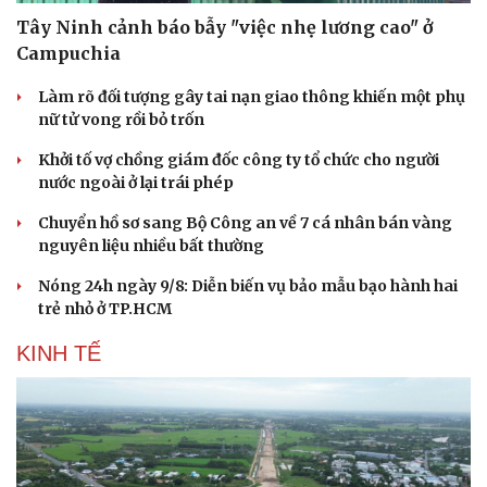
Tây Ninh cảnh báo bẫy "việc nhẹ lương cao" ở
Campuchia
Làm rõ đối tượng gây tai nạn giao thông khiến một phụ
nữ tử vong rồi bỏ trốn
Khởi tố vợ chồng giám đốc công ty tổ chức cho người
nước ngoài ở lại trái phép
Chuyển hồ sơ sang Bộ Công an về 7 cá nhân bán vàng
nguyên liệu nhiều bất thường
Nóng 24h ngày 9/8: Diễn biến vụ bảo mẫu bạo hành hai
trẻ nhỏ ở TP.HCM
KINH TẾ