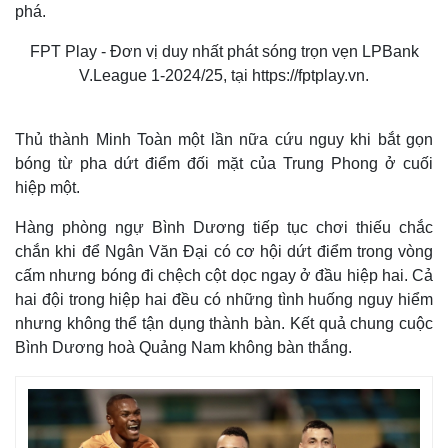
phá.
T
FPT Play - Đơn vị duy nhất phát sóng trọn vẹn LPBank
h
i
The media could not be loaded, either because the server
V.League 1-2024/25, tại https://fptplay.vn.
s
i
or network failed or because the format is not supported.
s
a
m
o
d
Thủ thành Minh Toàn một lần nữa cứu nguy khi bắt gọn
a
l
bóng từ pha dứt điểm đối mặt của Trung Phong ở cuối
w
i
n
hiệp một.
d
o
w
.
Hàng phòng ngự Bình Dương tiếp tục chơi thiếu chắc
chắn khi để Ngân Văn Đại có cơ hội dứt điểm trong vòng
cấm nhưng bóng đi chệch cột dọc ngay ở đầu hiệp hai. Cả
hai đội trong hiệp hai đều có những tình huống nguy hiểm
nhưng không thể tận dụng thành bàn. Kết quả chung cuộc
Bình Dương hoà Quảng Nam không bàn thắng.