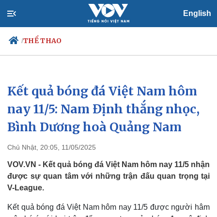
English
THỂ THAO
/
Kết quả bóng đá Việt Nam hôm
Chính trị
Xã hội
Đảng
Tin 24h
nay 11/5: Nam Định thắng nhọc,
Tổ chức nhân sự
Dự báo thời tiết
Bình Dương hoà Quảng Nam
Quốc hội
Giáo dục
Nhận diện sự thật
Dấu ấn VOV
Việc làm
Chủ Nhật, 20:05, 11/05/2025
Biển đảo
VOV.VN - Kết quả bóng đá Việt Nam hôm nay 11/5 nhận
được sự quan tâm với những trận đấu quan trọng tại
V-League.
Kết quả bóng đá Việt Nam hôm nay 11/5 được người hâm