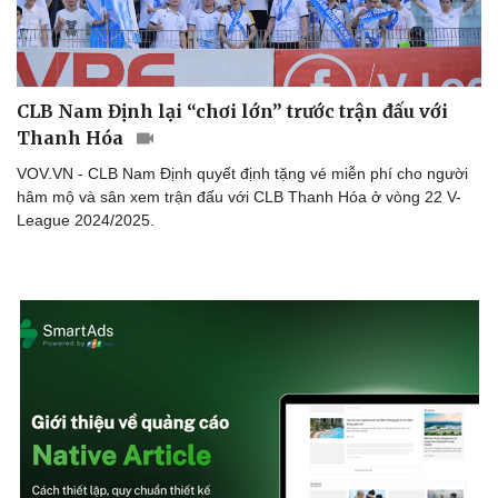
Doanh nghiệp
Công nghệ
CLB Nam Định lại “chơi lớn” trước trận đấu với
Thông tin doanh nghiệp
Sành điệu
Thanh Hóa
Doanh nghiệp 24h
Tin Công nghệ
VOV.VN - CLB Nam Định quyết định tặng vé miễn phí cho người
Doanh nhân
Trải nghiệm
hâm mộ và sân xem trận đấu với CLB Thanh Hóa ở vòng 22 V-
Vì cộng đồng
Chuyển đổi số
League 2024/2025.