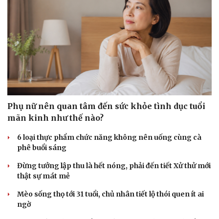
Sức khỏe
Đời sống
Dinh dưỡng - món ngon
Nhà đẹp
Cây thuốc
Blog
Phụ nữ nên quan tâm đến sức khỏe tình dục tuổi
Sản phụ khoa
Tình yêu - Gia đình
mãn kinh như thế nào?
Nhi khoa
Nam khoa
6 loại thực phẩm chức năng không nên uống cùng cà
Làm đẹp - giảm cân
phê buổi sáng
Phòng mạch online
Ăn sạch sống khỏe
Đừng tưởng lập thu là hết nóng, phải đến tiết Xử thử mới
thật sự mát mẻ
Mèo sống thọ tới 31 tuổi, chủ nhân tiết lộ thói quen ít ai
ngờ