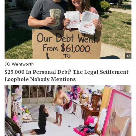
Vụ án
Vũ khí
Tin nóng
Việt Nam
Tư vấn luật
Phân tích