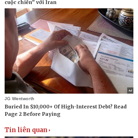
Thể thao
Ô tô - Xe máy
Bóng đá
Ô tô
Lịch thi đấu bóng đá
Xe máy
Thế giới thể thao
Tư vấn
eSports
Hậu trường
Tin liên quan