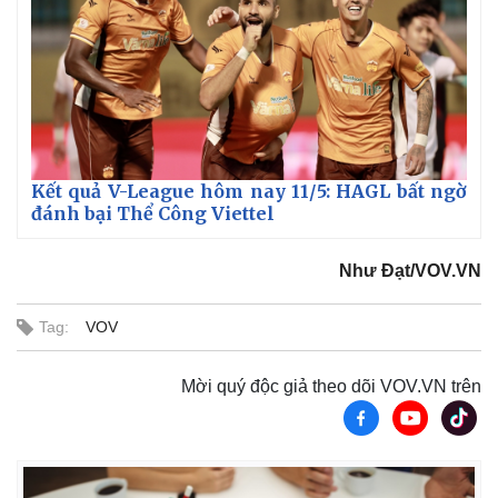
Kết quả V-League hôm nay 11/5: HAGL bất ngờ
đánh bại Thể Công Viettel
Như Đạt/VOV.VN
Tag:
VOV
Mời quý độc giả theo dõi VOV.VN trên
Kinh tế
Thị trường
Bất động sản
Giá vàng
Khởi nghiệp
Tiêu dùng
Tỷ giá
Chứng khoán