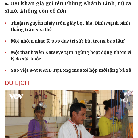
4.000 khán giả gọi tên Phùng Khánh Linh, nữ ca
sĩ nói không còn cô đơn
Thuận Nguyễn nhảy trên giày bọc lửa, Đinh Mạnh Ninh
thắng trận xóa thẻ
Một nhóm nhạc K-pop duy trì sức hút trong bao lâu?
Một thành viên Katseye tạm ngừng hoạt động nhóm vì
lý do sức khỏe
Sao Việt 8-8: NSND Tự Long mua xế hộp mới tặng bà xã
DU LỊCH
Văn hóa
Giải trí
Sân khấu - Điện ảnh
Nghệ sĩ
Văn học
Thời trang
Âm nhạc
Sao Việt
Di sản