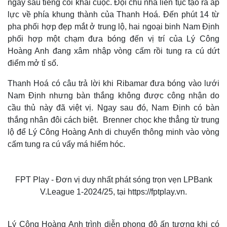
ngay sau tiếng còi khai cuộc. Đội chủ nhà liên tục tạo ra áp
lực về phía khung thành của Thanh Hoá. Đến phút 14 từ
pha phối hợp đẹp mắt ở trung lộ, hai ngoại binh Nam Định
phối hợp một chạm đưa bóng đến vị trí của Lý Công
Hoàng Anh đang xâm nhập vòng cấm rồi tung ra cú dứt
điểm mở tỉ số.
Thanh Hoá có câu trả lời khi Ribamar đưa bóng vào lưới
Nam Định nhưng bàn thắng không được công nhận do
cầu thủ này đã việt vị. Ngay sau đó, Nam Định có bàn
thắng nhân đôi cách biệt. Brenner chọc khe thẳng từ trung
lộ để Lý Công Hoàng Anh di chuyển thông minh vào vòng
cấm tung ra cú vẩy má hiểm hóc.
T
FPT Play - Đơn vị duy nhất phát sóng trọn vẹn LPBank
h
i
The media could not be loaded, either because the server
V.League 1-2024/25, tại https://fptplay.vn.
s
i
or network failed or because the format is not supported.
s
a
m
o
d
Lý Công Hoàng Anh trình diễn phong độ ấn tượng khi có
a