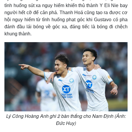
l
tình huống sút xa nguy hiểm khiến thủ thành Y Eli Nie bay
w
i
n
người hết cỡ để cản phá. Thanh Hoá cũng tạo ra được cơ
d
o
hội nguy hiểm từ tình huống phạt góc khi Gustavo có pha
w
.
đánh đầu lái bóng về góc xa, đáng tiếc là bóng đi chệch
khung thành.
Thế giới
Multimedia
Quan sát
Video
Cuộc sống đó đây
Ảnh
Hồ sơ
E-Magazine
Infographic
Lý Công Hoàng Anh ghi 2 bàn thắng cho Nam Định (Ảnh:
Đức Huy)