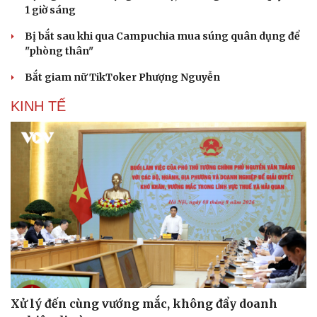
1 giờ sáng
Bị bắt sau khi qua Campuchia mua súng quân dụng để
"phòng thân"
Bắt giam nữ TikToker Phượng Nguyễn
KINH TẾ
Xử lý đến cùng vướng mắc, không đẩy doanh
Cải chính