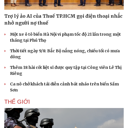
Trợ lý ảo AI của Thuế TP.HCM gọi điện thoại nhắc
nhở người nợ thuế
Một xe ô tô biển Hà Nội vi phạm tốc độ 21 lần trong một
tháng tại Phú Thọ
Thời tiết ngày 9/8: Bắc Bộ nắng nóng, chiều tối có mưa
dông
Thêm 18 hài cốt liệt sĩ được quy tập tại Công viên Lê Thị
Riêng
Ca nô chở khách tái diễn cảnh bát nháo trên biển Sầm
Sơn
THẾ GIỚI
Du lịch
Podcast
Tư vấn
Câu chuyện thời sự
Săn Tour
Đọc truyện đêm khuya
check-in
Cửa sổ tình yêu
Kể chuyện cho bé