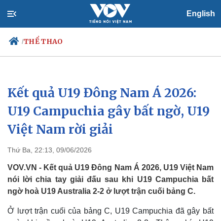
English
THỂ THAO
/
Kết quả U19 Đông Nam Á 2026:
Chính trị
Xã hội
Đảng
Tin 24h
U19 Campuchia gây bất ngờ, U19
Tổ chức nhân sự
Dự báo thời tiết
Việt Nam rời giải
Quốc hội
Giáo dục
Nhận diện sự thật
Dấu ấn VOV
Việc làm
Thứ Ba, 22:13, 09/06/2026
Biển đảo
VOV.VN - Kết quả U19 Đông Nam Á 2026, U19 Việt Nam
nói lời chia tay giải đấu sau khi U19 Campuchia bất
ngờ hoà U19 Australia 2-2 ở lượt trận cuối bảng C.
Ở lượt trận cuối của bảng C, U19 Campuchia đã gây bất