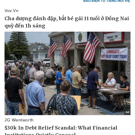
Vụ án
Vũ khí
Tin nóng
Việt Nam
Tư vấn luật
Phân tích