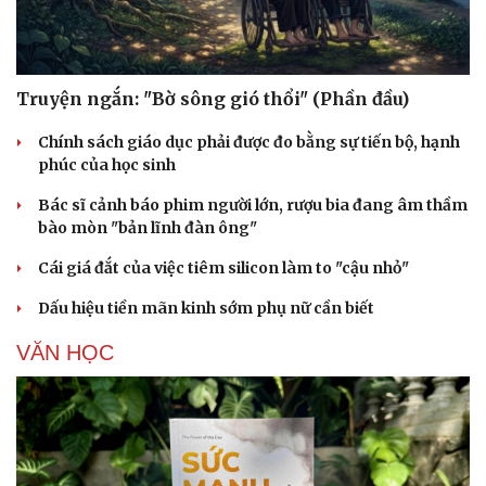
Truyện ngắn: "Bờ sông gió thổi" (Phần đầu)
Chính sách giáo dục phải được đo bằng sự tiến bộ, hạnh
phúc của học sinh
Bác sĩ cảnh báo phim người lớn, rượu bia đang âm thầm
bào mòn "bản lĩnh đàn ông"
Cái giá đắt của việc tiêm silicon làm to "cậu nhỏ"
Dấu hiệu tiền mãn kinh sớm phụ nữ cần biết
VĂN HỌC