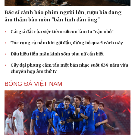
Bác sĩ cảnh báo phim người lớn, rượu bia đang
âm thầm bào mòn "bản lĩnh đàn ông"
Cái giá đắt của việc tiêm silicon làm to "cậu nhỏ"
Tóc rụng cả nắm khi gội đầu, đừng bỏ qua 5 cách này
Dấu hiệu tiền mãn kinh sớm phụ nữ cần biết
Cây đại phong cầm tấu một bản nhạc suốt 639 năm vừa
chuyển hợp âm thứ 17
BÓNG ĐÁ VIỆT NAM