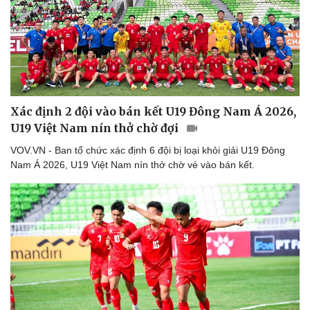
Thể thao
Ô tô - Xe máy
Bóng đá
Ô tô
Lịch thi đấu bóng đá
Xe máy
Thế giới thể thao
Tư vấn
eSports
Hậu trường
Xác định 2 đội vào bán kết U19 Đông Nam Á 2026,
U19 Việt Nam nín thở chờ đợi
VOV.VN - Ban tổ chức xác định 6 đội bị loại khỏi giải U19 Đông
Nam Á 2026, U19 Việt Nam nín thở chờ vé vào bán kết.