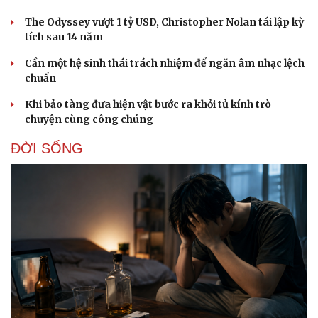
The Odyssey vượt 1 tỷ USD, Christopher Nolan tái lập kỳ
tích sau 14 năm
Cần một hệ sinh thái trách nhiệm để ngăn âm nhạc lệch
chuẩn
Khi bảo tàng đưa hiện vật bước ra khỏi tủ kính trò
Sức khỏe
Đời sống
chuyện cùng công chúng
Dinh dưỡng - món ngon
Nhà đẹp
Cây thuốc
Blog
ĐỜI SỐNG
Sản phụ khoa
Tình yêu - Gia đình
Nhi khoa
Nam khoa
Làm đẹp - giảm cân
Phòng mạch online
Ăn sạch sống khỏe