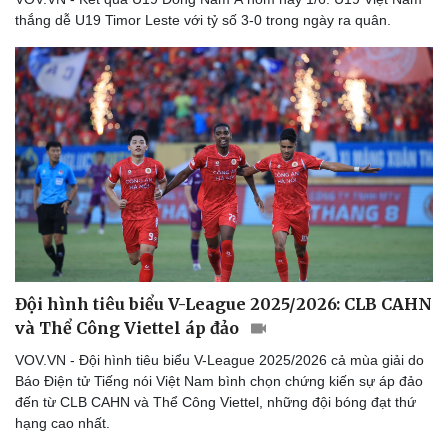
thắng dễ U19 Timor Leste với tỷ số 3-0 trong ngày ra quân.
Doanh nghiệp
Công nghệ
Thông tin doanh nghiệp
Sành điệu
Doanh nghiệp 24h
Tin Công nghệ
Doanh nhân
Trải nghiệm
Vì cộng đồng
Chuyển đổi số
Đội hình tiêu biểu V-League 2025/2026: CLB CAHN
và Thể Công Viettel áp đảo
VOV.VN - Đội hình tiêu biểu V-League 2025/2026 cả mùa giải do
Báo Điện tử Tiếng nói Việt Nam bình chọn chứng kiến sự áp đảo
đến từ CLB CAHN và Thể Công Viettel, những đội bóng đạt thứ
hạng cao nhất.