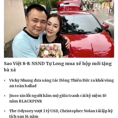
Sao Việt 8-8: NSND Tự Long mua xế hộp mới tặng
bà xã
Văn hóa
Giải trí
Vicky Nhung đưa sáng tác Đông Thiên Đức ra khỏi vùng
Sân khấu - Điện ảnh
Nghệ sĩ
an toàn ballad
Văn học
Thời trang
Jisoo xin lỗi người hâm mộ giữa tranh cãi kỷ niệm 10
Âm nhạc
Sao Việt
năm BLACKPINK
Di sản
The Odyssey vượt 1 tỷ USD, Christopher Nolan tái lập kỳ
tích sau 14 năm