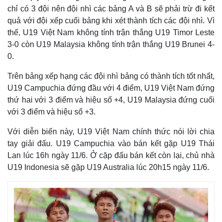
chỉ có 3 đội nên đội nhì các bảng A và B sẽ phải trừ đi kết
quả với đội xếp cuối bảng khi xét thành tích các đội nhì. Vì
thế, U19 Việt Nam không tính trận thắng U19 Timor Leste
3-0 còn U19 Malaysia không tính trận thắng U19 Brunei 4-
0.
Trên bảng xếp hạng các đội nhì bảng có thành tích tốt nhất,
U19 Campuchia đứng đầu với 4 điểm, U19 Việt Nam đứng
thứ hai với 3 điểm và hiệu số +4, U19 Malaysia đứng cuối
với 3 điểm và hiệu số +3.
Với diễn biến này, U19 Việt Nam chính thức nói lời chia
tay giải đấu. U19 Campuchia vào bán kết gặp U19 Thái
Thế giới
Multimedia
Lan lúc 16h ngày 11/6. Ở cặp đấu bán kết còn lại, chủ nhà
Quan sát
Video
Cuộc sống đó đây
Ảnh
U19 Indonesia sẽ gặp U19 Australia lúc 20h15 ngày 11/6.
Hồ sơ
E-Magazine
Infographic