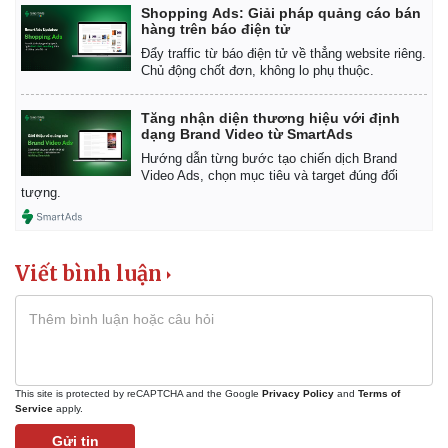
Shopping Ads: Giải pháp quảng cáo bán
hàng trên báo điện tử
Đẩy traffic từ báo điện tử về thẳng website riêng.
Chủ động chốt đơn, không lo phụ thuộc.
Tăng nhận diện thương hiệu với định
dạng Brand Video từ SmartAds
Hướng dẫn từng bước tạo chiến dịch Brand
Video Ads, chọn mục tiêu và target đúng đối
tượng.
Viết bình luận
Kinh tế
Thị trường
Bất động sản
Giá vàng
Khởi nghiệp
Tiêu dùng
This site is protected by reCAPTCHA and the Google
Privacy Policy
and
Terms of
Service
apply.
Tỷ giá
Chứng khoán
Gửi tin