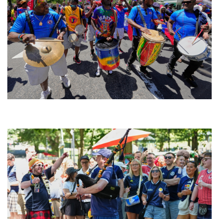
T
i
m
Doanh nghiệp
Công nghệ
e
Thông tin doanh nghiệp
Sành điệu
Doanh nghiệp 24h
Tin Công nghệ
Doanh nhân
Trải nghiệm
Vì cộng đồng
Chuyển đổi số