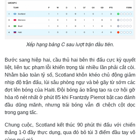
Xếp hạng bảng C sau lượt trận đầu tiên.
Bước sang hiệp hai, cầu thủ hai bên thi đấu cực kỳ quyết
liệt, liên tục phạm lỗi khiến trọng tài nhiều lần phải cắt còi.
Nhằm bảo toàn tỷ số, Scotland khôn khéo chủ động giảm
nhịp độ trận đấu, lùi sâu phòng ngự và bẻ gãy từ sớm các
đợt lên bóng của Haiti. Đội bóng áo trắng tạo ra cơ hội gỡ
hòa rõ nét nhất ở phút 85 khi Frantzdy Pierrot bật cao đánh
đầu dũng mãnh, nhưng trái bóng vẫn đi chệch cột dọc
trong gang tấc.
Chung cuộc, Scotland kết thúc 90 phút thi đấu với chiến
thắng 1-0 đầy thực dụng, qua đó bỏ túi 3 điểm đầu tay vô
cùng quý giá.