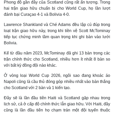
Phong độ gần đây của Scotland cũng rất ấn tượng. Trong
hai trận giao hữu chuẩn bị cho World Cup, họ lần lượt
đánh bại Curaçao 4-1 và Bolivia 4-0.
Lawrence Shankland và Ché Adams đều lập cú đúp trong
loạt trận giao hữu này, trong khi tiền vệ Scott McTominay
tiếp tục chứng minh tầm quan trọng khi ghi bàn vào lưới
Bolivia.
Kể từ đầu năm 2023, McTominay đã ghi 13 bàn trong các
trận chính thức cho Scotland, nhiều hơn ít nhất 8 bàn so
với bất kỳ đồng đội nào khác.
Ở vòng loại World Cup 2026, ngôi sao đang khoác áo
Napoli cũng là cầu thủ đóng góp nhiều nhất vào bàn thắng
cho Scotland với 2 bàn và 1 kiến tạo.
Đây sẽ là lần đầu tiên Haiti và Scotland gặp nhau trong
lịch sử, cả ở cấp độ chính thức lẫn giao hữu. Với Haiti, đây
Pháp luật
Quân sự - Quốc phòng
cũng là lần đầu tiên họ chạm trán một đội tuyển thuộc