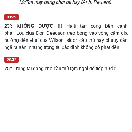
McTominay đang chơi rất hay (Ảnh: Reuters).
08:25
23': KHÔNG ĐƯỢC !!!
Haiti tấn công bên cánh
phải, Louicius Don Deedson treo bóng vào vòng cấm địa
hướng đến vị trí của Wilson Isidor, cầu thủ này bị truy cản
ngã ra sân, nhưng trọng tài xác định không có phạt đền.
08:27
25':
Trọng tài đang cho cầu thủ tạm nghỉ để tiếp nước