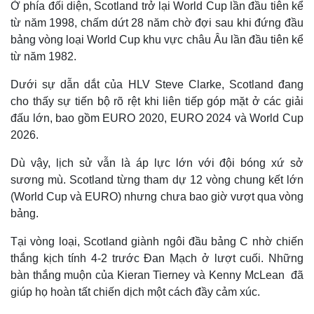
Ở phía đối diện, Scotland trở lại World Cup lần đầu tiên kể
từ năm 1998, chấm dứt 28 năm chờ đợi sau khi đứng đầu
bảng vòng loại World Cup khu vực châu Âu lần đầu tiên kể
từ năm 1982.
Dưới sự dẫn dắt của HLV Steve Clarke, Scotland đang
cho thấy sự tiến bộ rõ rệt khi liên tiếp góp mặt ở các giải
đấu lớn, bao gồm EURO 2020, EURO 2024 và World Cup
2026.
Dù vậy, lịch sử vẫn là áp lực lớn với đội bóng xứ sở
sương mù. Scotland từng tham dự 12 vòng chung kết lớn
(World Cup và EURO) nhưng chưa bao giờ vượt qua vòng
bảng.
Tại vòng loại, Scotland giành ngôi đầu bảng C nhờ chiến
thắng kịch tính 4-2 trước Đan Mạch ở lượt cuối. Những
bàn thắng muộn của Kieran Tierney và Kenny McLean đã
giúp họ hoàn tất chiến dịch một cách đầy cảm xúc.