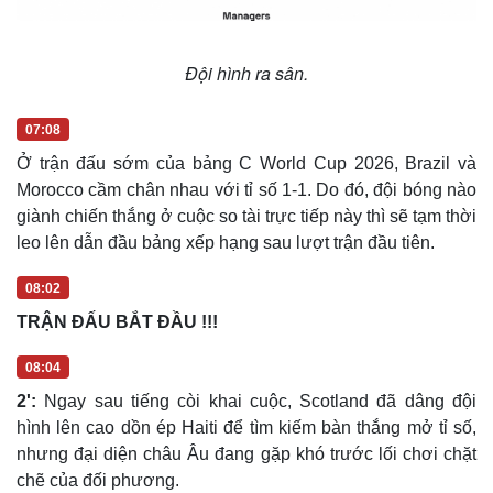
Đội hình ra sân.
07:08
Ở trận đấu sớm của bảng C World Cup 2026, Brazil và
Morocco cầm chân nhau với tỉ số 1-1. Do đó, đội bóng nào
giành chiến thắng ở cuộc so tài trực tiếp này thì sẽ tạm thời
leo lên dẫn đầu bảng xếp hạng sau lượt trận đầu tiên.
08:02
TRẬN ĐẤU BẮT ĐẦU !!!
08:04
Du lịch
Podcast
2':
Ngay sau tiếng còi khai cuộc, Scotland đã dâng đội
Tư vấn
Câu chuyện thời sự
hình lên cao dồn ép Haiti để tìm kiếm bàn thắng mở tỉ số,
Săn Tour
Đọc truyện đêm khuya
nhưng đại diện châu Âu đang gặp khó trước lối chơi chặt
check-in
Cửa sổ tình yêu
chẽ của đối phương.
Kể chuyện cho bé