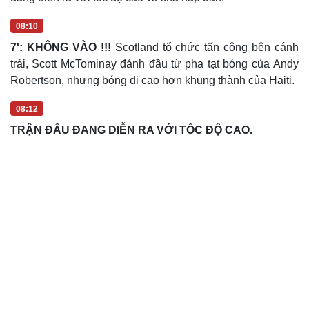
08:10
7': KHÔNG VÀO !!!
Scotland tổ chức tấn công bên cánh
trái, Scott McTominay đánh đầu từ pha tạt bóng của Andy
Robertson, nhưng bóng đi cao hơn khung thành của Haiti.
08:12
TRẬN ĐẤU ĐANG DIỄN RA VỚI TỐC ĐỘ CAO.