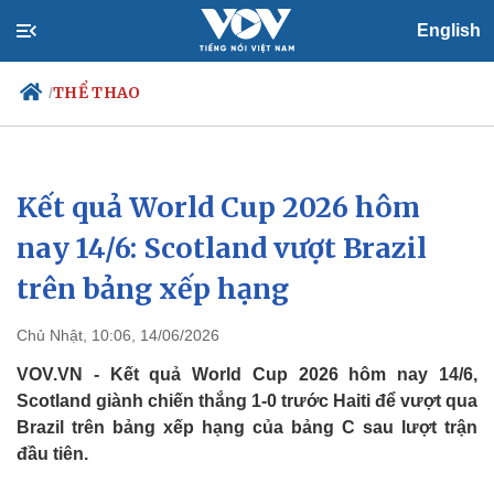
English
THỂ THAO
/
Kết quả World Cup 2026 hôm
Chính trị
Xã hội
Đảng
Tin 24h
nay 14/6: Scotland vượt Brazil
Tổ chức nhân sự
Dự báo thời tiết
trên bảng xếp hạng
Quốc hội
Giáo dục
Nhận diện sự thật
Dấu ấn VOV
Việc làm
Chủ Nhật, 10:06, 14/06/2026
Biển đảo
VOV.VN - Kết quả World Cup 2026 hôm nay 14/6,
Scotland giành chiến thắng 1-0 trước Haiti để vượt qua
Brazil trên bảng xếp hạng của bảng C sau lượt trận
đầu tiên.