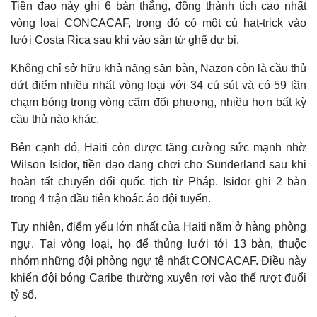
Tiền đạo này ghi 6 bàn thắng, đồng thành tích cao nhất
Giá cà phê
vòng loại CONCACAF, trong đó có một cú hat-trick vào
lưới Costa Rica sau khi vào sân từ ghế dự bị.
Không chỉ sở hữu khả năng săn bàn, Nazon còn là cầu thủ
dứt điểm nhiều nhất vòng loại với 34 cú sút và có 59 lần
chạm bóng trong vòng cấm đối phương, nhiều hơn bất kỳ
cầu thủ nào khác.
Bên cạnh đó, Haiti còn được tăng cường sức mạnh nhờ
Wilson Isidor, tiền đạo đang chơi cho Sunderland sau khi
hoàn tất chuyển đổi quốc tịch từ Pháp. Isidor ghi 2 bàn
trong 4 trận đầu tiên khoác áo đội tuyển.
Tuy nhiên, điểm yếu lớn nhất của Haiti nằm ở hàng phòng
ngự. Tại vòng loại, họ để thủng lưới tới 13 bàn, thuộc
nhóm những đội phòng ngự tệ nhất CONCACAF. Điều này
khiến đội bóng Caribe thường xuyên rơi vào thế rượt đuổi
tỷ số.