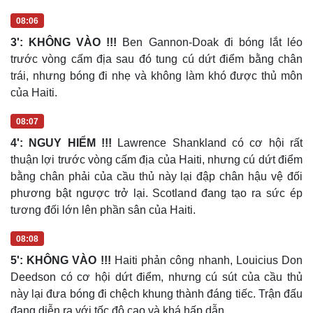
Hạt giống tâm hồn
08:06
3': KHÔNG VÀO !!!
Ben Gannon-Doak đi bóng lắt léo
trước vòng cấm địa sau đó tung cú dứt điểm bằng chân
trái, nhưng bóng đi nhẹ và không làm khó được thủ môn
của Haiti.
08:07
4': NGUY HIỂM !!!
Lawrence Shankland có cơ hội rất
thuận lợi trước vòng cấm địa của Haiti, nhưng cú dứt điểm
bằng chân phải của cầu thủ này lại đập chân hậu vệ đối
phương bật ngược trở lại. Scotland đang tạo ra sức ép
tương đối lớn lên phần sân của Haiti.
08:08
5': KHÔNG VÀO !!!
Haiti phản công nhanh, Louicius Don
Deedson có cơ hội dứt điểm, nhưng cú sút của cầu thủ
này lại đưa bóng đi chệch khung thành đáng tiếc. Trận đấu
đang diễn ra với tốc độ cao và khá hấp dẫn.