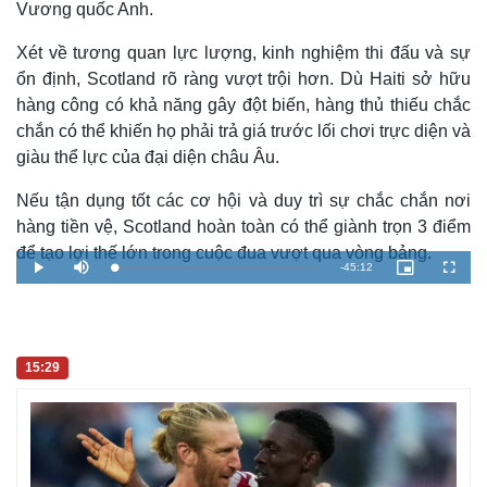
Vụ án
Vũ khí
Vương quốc Anh.
Tin nóng
Việt Nam
Tư vấn luật
Phân tích
Xét về tương quan lực lượng, kinh nghiệm thi đấu và sự
ổn định, Scotland rõ ràng vượt trội hơn. Dù Haiti sở hữu
hàng công có khả năng gây đột biến, hàng thủ thiếu chắc
chắn có thể khiến họ phải trả giá trước lối chơi trực diện và
giàu thể lực của đại diện châu Âu.
Nếu tận dụng tốt các cơ hội và duy trì sự chắc chắn nơi
hàng tiền vệ, Scotland hoàn toàn có thể giành trọn 3 điểm
để tạo lợi thế lớn trong cuộc đua vượt qua vòng bảng.
R
-
45:12
L
P
M
P
F
o
l
u
i
u
a
a
t
c
l
e
d
y
e
t
l
e
u
s
d
r
c
m
:
e
r
0
-
e
.
i
e
a
15:29
1
n
n
8
-
%
P
i
i
c
t
n
u
r
e
i