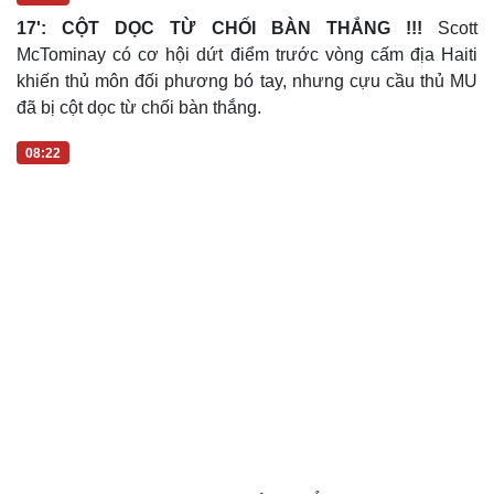
17': CỘT DỌC TỪ CHỐI BÀN THẮNG !!!
Scott
McTominay có cơ hội dứt điểm trước vòng cấm địa Haiti
khiến thủ môn đối phương bó tay, nhưng cựu cầu thủ MU
đã bị cột dọc từ chối bàn thắng.
08:22