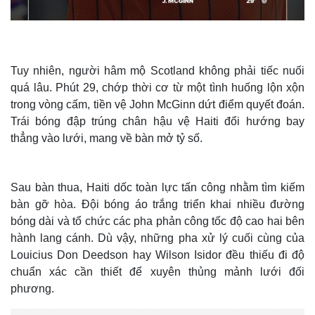
Tuy nhiên, người hâm mộ Scotland không phải tiếc nuối
quá lâu. Phút 29, chớp thời cơ từ một tình huống lộn xộn
trong vòng cấm, tiền vệ John McGinn dứt điểm quyết đoán.
Trái bóng đập trúng chân hậu vệ Haiti đổi hướng bay
thẳng vào lưới, mang về bàn mở tỷ số.
Sau bàn thua, Haiti dốc toàn lực tấn công nhằm tìm kiếm
Thế giới
Multimedia
bàn gỡ hòa. Đội bóng áo trắng triển khai nhiều đường
bóng dài và tổ chức các pha phản công tốc độ cao hai bên
Quan sát
Video
Cuộc sống đó đây
Ảnh
hành lang cánh. Dù vậy, những pha xử lý cuối cùng của
Hồ sơ
E-Magazine
Louicius Don Deedson hay Wilson Isidor đều thiếu đi độ
Infographic
chuẩn xác cần thiết để xuyên thủng mảnh lưới đối
phương.