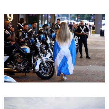
Thể thao
Ô tô - Xe máy
Bóng đá
Ô tô
Lịch thi đấu bóng đá
Xe máy
Thế giới thể thao
Tư vấn
eSports
Hậu trường