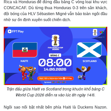
Rica và Honduras để đứng đầu bảng C vòng loại khu vực
CONCACAF. Dù từng thua Honduras 0-3 trên sân khách,
đội bóng của HLV Sébastien Migné vẫn bảo toàn ngôi đầu
nhờ sự ổn định xuyên suốt chiến dịch.
Kinh tế
Thị trường
Trận đấu giữa Haiti vs Scotland trong khuôn khổ bảng C
Bất động sản
Giá vàng
World Cup 2026 diễn ra vào lúc 8h ngày 14/6.
Khởi nghiệp
Tiêu dùng
Tỷ giá
Ngôi sao nổi bật nhất bên phía Haiti là Duckens Nazon.
Chứng khoán