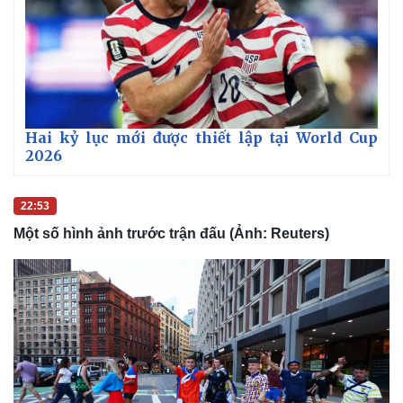
n
g
T
i
m
Hai kỷ lục mới được thiết lập tại World Cup
e
2026
22:53
Một số hình ảnh trước trận đấu (Ảnh: Reuters)