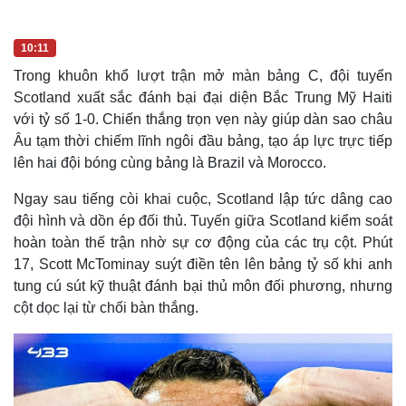
10:11
Trong khuôn khổ lượt trận mở màn bảng C, đội tuyển
Scotland xuất sắc đánh bại đại diện Bắc Trung Mỹ Haiti
với tỷ số 1-0. Chiến thắng trọn vẹn này giúp dàn sao châu
Âu tạm thời chiếm lĩnh ngôi đầu bảng, tạo áp lực trực tiếp
lên hai đội bóng cùng bảng là Brazil và Morocco.
Ngay sau tiếng còi khai cuộc, Scotland lập tức dâng cao
đội hình và dồn ép đối thủ. Tuyến giữa Scotland kiểm soát
hoàn toàn thế trận nhờ sự cơ động của các trụ cột. Phút
17, Scott McTominay suýt điền tên lên bảng tỷ số khi anh
tung cú sút kỹ thuật đánh bại thủ môn đối phương, nhưng
cột dọc lại từ chối bàn thắng.