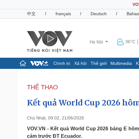
VO
中文
/
français
/
Deutsch
/
Bahas
36°C
Hà Nội
Chính trị
Xã hội
Thế giới
Multimedia
K
Chính trị
Xã hội
Đảng
Tin 24h
THỂ THAO
Tổ chức nhân sự
Dự báo thời tiết
Quốc hội
Giáo dục
Kết quả World Cup 2026 hôm 
Nhận diện sự thật
Dấu ấn VOV
Việc làm
Biển đảo
Chủ Nhật, 09:02, 21/06/2026
Pháp luật
Quân sự - Quốc phòng
VOV.VN - Kết quả World Cup 2026 bảng E hôm 
cảm trước ĐT Ecuador.
Vụ án
Vũ khí