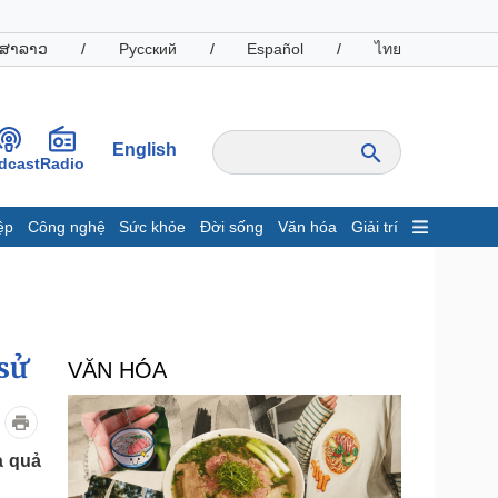
ສາລາວ
/
Русский
/
Español
/
ไทย
English
dcast
Radio
ệp
Công nghệ
Sức khỏe
Đời sống
Văn hóa
Giải trí
inh tế
Thị trường
ất động sản
Giá vàng
hởi nghiệp
Tiêu dùng
Tỷ giá
sử
VĂN HÓA
Chứng khoán
Giá cà phê
oanh nghiệp
Công nghệ
à quả
hông tin doanh nghiệp
Sành điệu