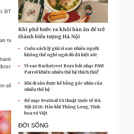
Doanh nghiệp 24h
Tin Công nghệ
Doanh nhân
Trải nghiệm
ớc ĐT
ì cộng đồng
Chuyển đổi số
Khi phở bước ra khỏi bàn ăn để trở
u lịch
Podcast
thành biểu tượng Hà Nội
ạo ra
Tư vấn
Câu chuyện thời sự
Săn Tour
Đọc truyện đêm khuya
Cuốn sách lý giải vì sao nhiều người
heck-in
Cửa sổ tình yêu
không thể nghỉ ngơi dù đã kiệt sức
 thành
Kể chuyện cho bé
Vì sao Backstreet Boys hát nhạc PAW
Hạt giống tâm hồn
 được
Patrol khiến nhiều thế hệ thích thú?
Khi di sản được kể bằng góc nhìn của
ểm số
nhiều thế hệ
Bế mạc Festival Võ thuật Quốc tế Hà
Nội 2026: Hào khí Thăng Long, Tinh
hoa võ Việt
ĐỜI SỐNG