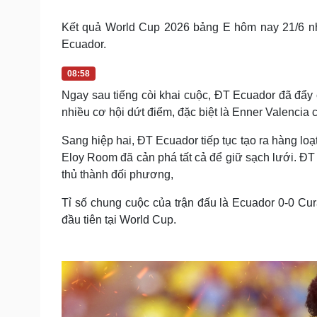
Tin nóng
Việt Nam
Tư vấn luật
Phân tích
Kết quả World Cup 2026 bảng E hôm nay 21/6 n
Ecuador.
08:58
Sức khỏe
Đời sống
Ngay sau tiếng còi khai cuộc, ĐT Ecuador đã đẩy 
Dinh dưỡng - món ngon
Nhà đẹp
Cây thuốc
Blog
nhiều cơ hội dứt điểm, đặc biệt là Enner Valencia 
Sản phụ khoa
Tình yêu - Gia đình
Sang hiệp hai, ĐT Ecuador tiếp tục tạo ra hàng loạ
Nhi khoa
Nam khoa
Eloy Room đã cản phá tất cả để giữ sạch lưới. Đ
Làm đẹp - giảm cân
thủ thành đối phương,
Phòng mạch online
Ăn sạch sống khỏe
Tỉ số chung cuộc của trận đấu là Ecuador 0-0 Cu
đầu tiên tại World Cup.
Cải chính