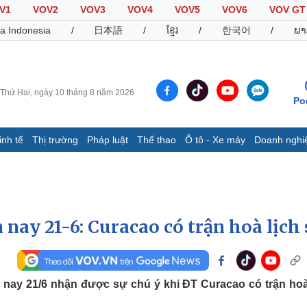
V1
VOV2
VOV3
VOV4
VOV5
VOV6
VOV GT
a Indonesia
/
日本語
/
ខ្មែរ
/
한국어
/
ພາ
Thứ Hai, ngày 10 tháng 8 năm 2026
Po
inh tế
Thị trường
Pháp luật
Thể thao
Ô tô - Xe máy
Doanh nghi
Thế giới
Multimedia
K
Quan sát
Video
B
Cuộc sống đó đây
Ảnh
K
Hồ sơ
E-Magazine
nay 21-6: Curacao có trận hoà lịch 
Infographic
Thể thao
Ô tô - Xe máy
D
nay 21/6 nhận được sự chú ý khi ĐT Curacao có trận ho
Bóng đá
Ô tô
T