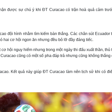
Lịch thi đấu bóng đá
Xe máy
Thế giới thể thao
Tư vấn
hận được sự chú ý khi ĐT Curacao có trận hoà quả cảm trư
eSports
V
Hậu trường
Văn hóa
Giải trí
D
cao đội hình nhằm tìm kiếm bàn thắng. Các chân sút Ecuador t
Sân khấu - Điện ảnh
Nghệ sĩ
Văn học
Thời trang
có hai cơ hội ngon ăn nhưng đều bỏ lỡ đầy đáng tiếc.
Âm nhạc
Sao Việt
c
t cơ hội nguy hiểm nhưng trong một ngày thi đấu xuất thần, thủ
Di sản
T Curacao cũng có một số pha đáp trả nhưng cũng không thắng
racao. Kết quả này giúp ĐT Curacao làm nên lịch sử khi có đi