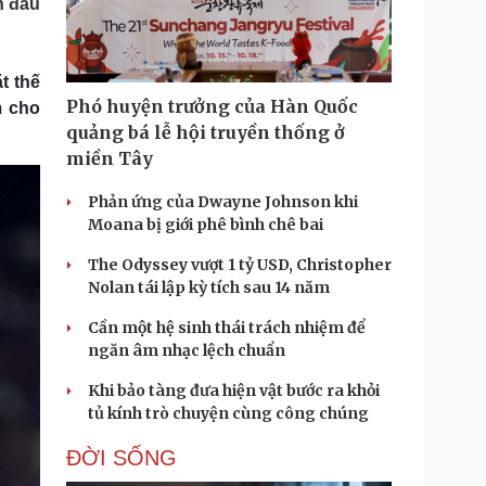
n đấu
Doanh nghiệp 24h
Tin Công nghệ
Doanh nhân
Trải nghiệm
ì cộng đồng
Chuyển đổi số
t thế
Phó huyện trưởng của Hàn Quốc
m cho
u lịch
Podcast
quảng bá lễ hội truyền thống ở
Tư vấn
Câu chuyện thời sự
miền Tây
Săn Tour
Đọc truyện đêm khuya
heck-in
Cửa sổ tình yêu
Phản ứng của Dwayne Johnson khi
Kể chuyện cho bé
Moana bị giới phê bình chê bai
Hạt giống tâm hồn
The Odyssey vượt 1 tỷ USD, Christopher
Nolan tái lập kỳ tích sau 14 năm
Cần một hệ sinh thái trách nhiệm để
ngăn âm nhạc lệch chuẩn
Khi bảo tàng đưa hiện vật bước ra khỏi
tủ kính trò chuyện cùng công chúng
ĐỜI SỐNG