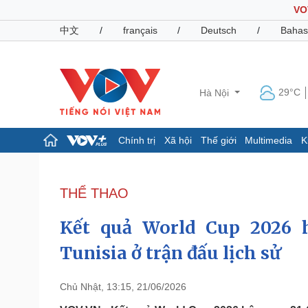
VO
中文
/
français
/
Deutsch
/
Bahas
29°C
Hà Nội
Chính trị
Xã hội
Thế giới
Multimedia
K
Chính trị
Xã hội
Đảng
Tin 24h
THỂ THAO
Tổ chức nhân sự
Dự báo thời tiết
Quốc hội
Giáo dục
Kết quả World Cup 2026 
Nhận diện sự thật
Dấu ấn VOV
Việc làm
Tunisia ở trận đấu lịch sử
Biển đảo
Pháp luật
Quân sự - Quốc phòng
Chủ Nhật, 13:15, 21/06/2026
Vụ án
Vũ khí