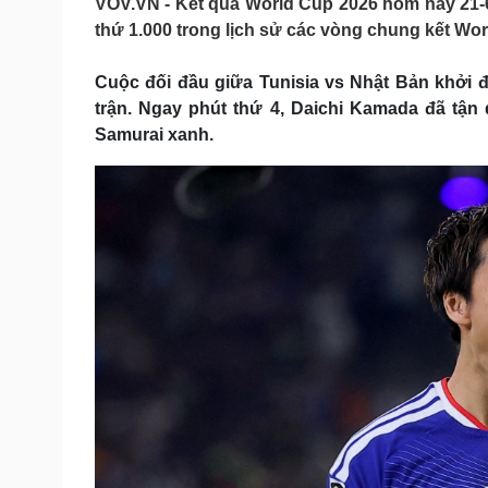
VOV.VN - Kết quả World Cup 2026 hôm nay 21-6
Tin nóng
Việt Nam
thứ 1.000 trong lịch sử các vòng chung kết Wor
Tư vấn luật
Phân tích
Cuộc đối đầu giữa Tunisia vs Nhật Bản khởi đ
trận. Ngay phút thứ 4, Daichi Kamada đã tận
Sức khỏe
Đời sống
Samurai xanh.
Dinh dưỡng - món ngon
Nhà đẹp
Cây thuốc
Blog
Sản phụ khoa
Tình yêu - Gia đình
Nhi khoa
Nam khoa
Làm đẹp - giảm cân
Phòng mạch online
Ăn sạch sống khỏe
Cải chính