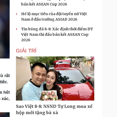
bán kết ASEAN Cup 2026
Hé lộ mục tiêu của đội tuyển nữ Việt
Nam ở đấu trường ASIAD 2026
Tin bóng đá 8-8: Xác định thời điểm ĐT
Việt Nam thi đấu bán kết ASEAN Cup
2026
GIẢI TRÍ
ù rất
tiếc.
m hết
 xác,
Sao Việt 8-8: NSND Tự Long mua xế
hộp mới tặng bà xã