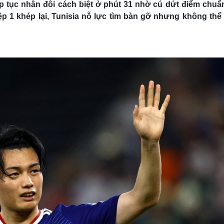
p tục nhân đôi cách biệt ở phút 31 nhờ cú dứt điểm chuẩ
ệp 1 khép lại, Tunisia nỗ lực tìm bàn gỡ nhưng không thể