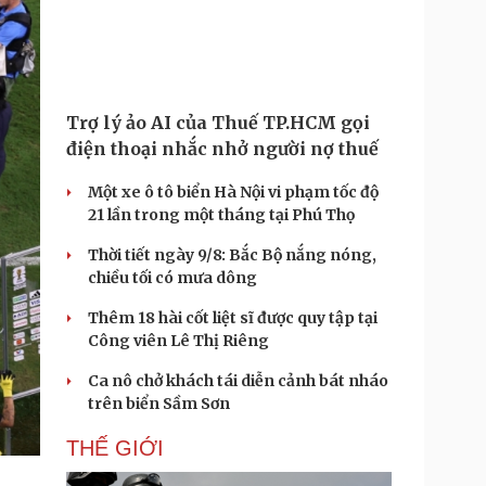
Trợ lý ảo AI của Thuế TP.HCM gọi
điện thoại nhắc nhở người nợ thuế
Một xe ô tô biển Hà Nội vi phạm tốc độ
21 lần trong một tháng tại Phú Thọ
Thời tiết ngày 9/8: Bắc Bộ nắng nóng,
chiều tối có mưa dông
Thêm 18 hài cốt liệt sĩ được quy tập tại
Công viên Lê Thị Riêng
Ca nô chở khách tái diễn cảnh bát nháo
trên biển Sầm Sơn
THẾ GIỚI