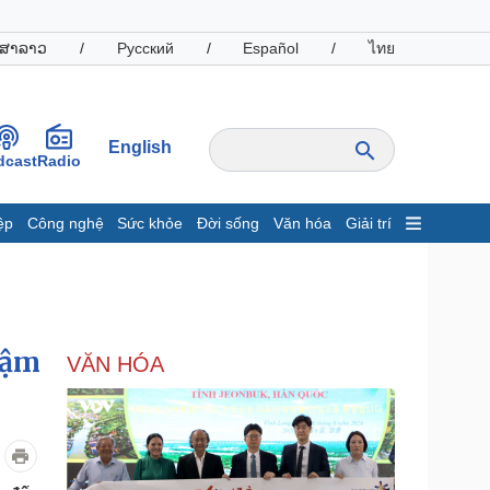
ສາລາວ
/
Русский
/
Español
/
ไทย
English
dcast
Radio
ệp
Công nghệ
Sức khỏe
Đời sống
Văn hóa
Giải trí
inh tế
Thị trường
ất động sản
Giá vàng
hởi nghiệp
Tiêu dùng
Tỷ giá
đậm
VĂN HÓA
Chứng khoán
Giá cà phê
oanh nghiệp
Công nghệ
hông tin doanh nghiệp
Sành điệu