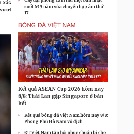
Cây đại phong cầm tấu một bản nhạc
n xác
suốt 639 năm vừa chuyển hợp âm thứ
 vượt
17
BÓNG ĐÁ VIỆT NAM
Kết quả ASEAN Cup 2026 hôm nay
8/8: Thái Lan gặp Singapore ở bán
kết
Kết quả bóng đá Việt Nam hôm nay 8/8:
Phong Phú Hà Nam vô địch
ĐT Việt Nam tập hồi phục chuẩn bị cho