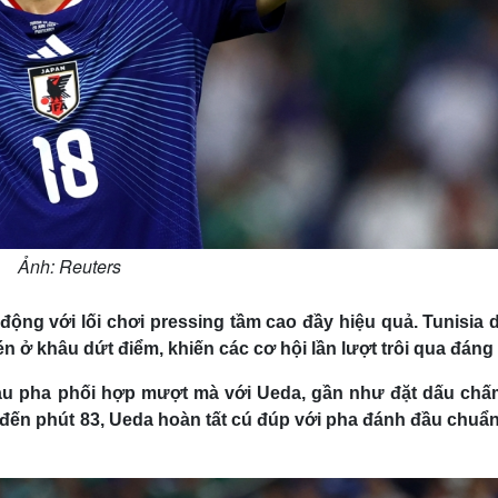
Ảnh: Reuters
 động với lối chơi pressing tầm cao đầy hiệu quả. Tunisia d
n ở khâu dứt điểm, khiến các cơ hội lần lượt trôi qua đáng 
0 sau pha phối hợp mượt mà với Ueda, gần như đặt dấu chấ
 đến phút 83, Ueda hoàn tất cú đúp với pha đánh đầu chuẩn