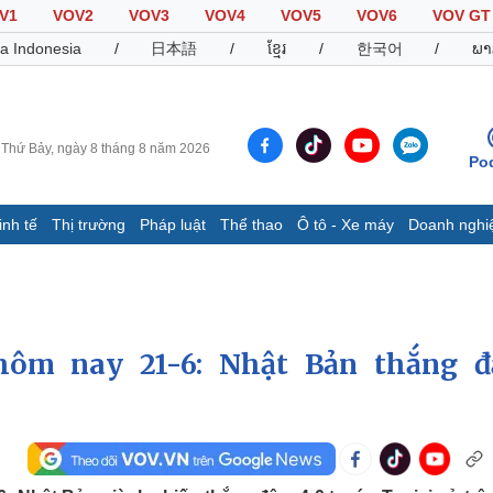
V1
VOV2
VOV3
VOV4
VOV5
VOV6
VOV GT
a Indonesia
/
日本語
/
ខ្មែរ
/
한국어
/
ພາ
Thứ Bảy, ngày 8 tháng 8 năm 2026
Po
inh tế
Thị trường
Pháp luật
Thể thao
Ô tô - Xe máy
Doanh nghi
Thế giới
Multimedia
K
Quan sát
Video
B
Cuộc sống đó đây
Ảnh
K
Hồ sơ
E-Magazine
hôm nay 21-6: Nhật Bản thắng 
Infographic
Thể thao
Ô tô - Xe máy
D
Bóng đá
Ô tô
T