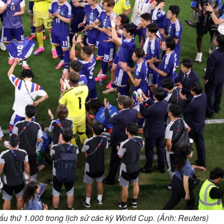
u thứ 1.000 trong lịch sử các kỳ World Cup. (Ảnh: Reuters)