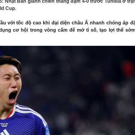
: Nhật Bản giành chiến thắng đậm 4-0 trước Tunisia ở trậ
Lịch thi đấu bóng đá
Xe máy
ld Cup.
Thế giới thể thao
Tư vấn
eSports
V
Hậu trường
ầu với tốc độ cao khi đại diện châu Á nhanh chóng áp đặ
 dụng cơ hội trong vòng cấm để mở tỉ số, tạo lợi thế sớ
Văn hóa
Giải trí
D
Sân khấu - Điện ảnh
Nghệ sĩ
Văn học
Thời trang
Âm nhạc
Sao Việt
c
Di sản