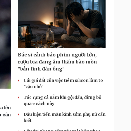
Bác sĩ cảnh báo phim người lớn,
rượu bia đang âm thầm bào mòn
"bản lĩnh đàn ông"
Cái giá đắt của việc tiêm silicon làm to
"cậu nhỏ"
Tóc rụng cả nắm khi gội đầu, đừng bỏ
qua 5 cách này
a lên
Dấu hiệu tiền mãn kinh sớm phụ nữ cần
p cận
biết