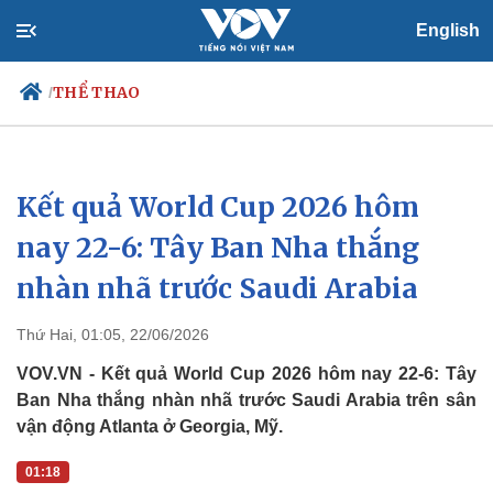
English
THỂ THAO
/
Kết quả World Cup 2026 hôm
Chính trị
Xã hội
Đảng
Tin 24h
nay 22-6: Tây Ban Nha thắng
Tổ chức nhân sự
Dự báo thời tiết
nhàn nhã trước Saudi Arabia
Quốc hội
Giáo dục
Nhận diện sự thật
Dấu ấn VOV
Việc làm
Thứ Hai, 01:05, 22/06/2026
Biển đảo
VOV.VN - Kết quả World Cup 2026 hôm nay 22-6: Tây
Ban Nha thắng nhàn nhã trước Saudi Arabia trên sân
vận động Atlanta ở Georgia, Mỹ.
01:18