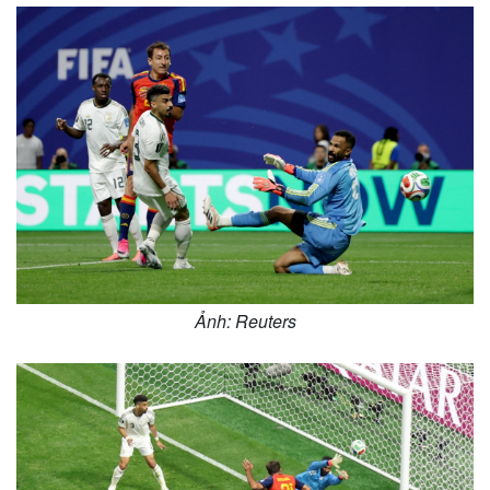
Thế giới
Multimedia
Ảnh: Reuters
Quan sát
Video
Cuộc sống đó đây
Ảnh
Hồ sơ
E-Magazine
Infographic