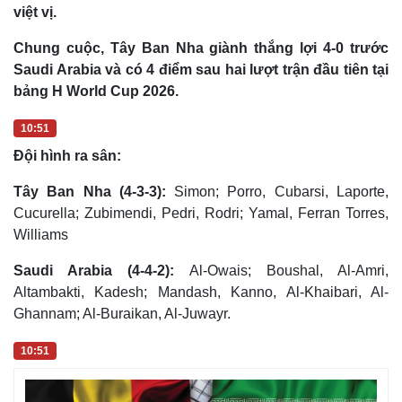
việt vị.
Chung cuộc, Tây Ban Nha giành thắng lợi 4-0 trước
Saudi Arabia và có 4 điểm sau hai lượt trận đầu tiên tại
bảng H World Cup 2026.
10:51
Đội hình ra sân:
Tây Ban Nha (4-3-3):
Simon; Porro, Cubarsi, Laporte,
Cucurella; Zubimendi, Pedri, Rodri; Yamal, Ferran Torres,
Williams
Saudi Arabia (4-4-2):
Al-Owais; Boushal, Al-Amri,
Altambakti, Kadesh; Mandash, Kanno, Al-Khaibari, Al-
Ghannam; Al-Buraikan, Al-Juwayr.
10:51