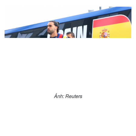
Văn hóa
Giải trí
Ảnh: Reuters
Sân khấu - Điện ảnh
Nghệ sĩ
Văn học
Thời trang
Âm nhạc
Sao Việt
Di sản