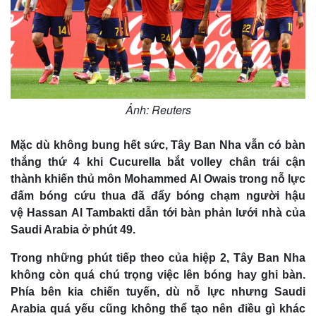
Ảnh: Reuters
Mặc dù không bung hết sức, Tây Ban Nha vẫn có bàn
thắng thứ 4 khi Cucurella bắt volley chân trái cận
thành khiến thủ môn Mohammed Al Owais trong nỗ lực
đấm bóng cứu thua đã đẩy bóng chạm người hậu
vệ Hassan Al Tambakti dẫn tới bàn phản lưới nhà của
Saudi Arabia ở phút 49.
Kinh tế
Thị trường
Trong những phút tiếp theo của hiệp 2, Tây Ban Nha
Bất động sản
Giá vàng
không còn quá chú trọng việc lên bóng hay ghi bàn.
Khởi nghiệp
Tiêu dùng
Phía bên kia chiến tuyến, dù nỗ lực nhưng Saudi
Tỷ giá
Chứng khoán
Arabia quá yếu cũng không thể tạo nên điều gì khác