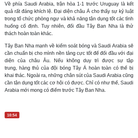
Về phía Saudi Arabia, trận hòa 1-1 trước Uruguay là kết
quả rất đáng khích lệ. Đại diện châu Á cho thấy sự kỷ luật
trong tổ chức phòng ngự và khả năng tận dụng tốt các tình
huống cố định. Tuy nhiên, đối đầu Tây Ban Nha là thử
Doanh nghiệp
Công nghệ
thách hoàn toàn khác.
Thông tin doanh nghiệp
Sành điệu
Doanh nghiệp 24h
Tin Công nghệ
Tây Ban Nha mạnh về kiểm soát bóng và Saudi Arabia sẽ
Doanh nhân
Trải nghiệm
cần chuẩn bị cho mình nền tảng cực tốt để đối đầu với đại
Vì cộng đồng
Chuyển đổi số
diện của châu Âu. Nếu không duy trì được sự tập
trung, hàng thủ của đội bóng Tây Á hoàn toàn có thể bị
khai thác. Ngoài ra, những chân sút của Saudi Arabia cũng
cần tận dụng tốt các cơ hội có được. Chỉ có như thế, Saudi
Arabia mới mong có điểm trước Tây Ban Nha.
10:54