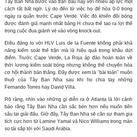
Tây Ban Nha bước vào trận đấu này với nhiều áp lực một
cách rất bất ngờ. Lý do đến từ việc họ để hòa 0-0 trong
ngày ra quân trước Cape Verde. Việc đó khiến đội bóng
được đánh giá mạnh nhất bảng H chưa thể tạo ra lợi thế
trong cuộc đua giành vé vào vòng knock-out.
Điều đáng lo với HLV Luis de la Fuente không phải khả
năng kiểm soát thế trận mà là hiệu quả trong khâu dứt
điểm. Trước Cape Verde, La Roja áp đảo hoàn toàn về
thời lượng kiểm soát bóng nhưng không thể chuyển hóa
cơ hội thành bàn thắng. Đây được xem là "bài toán" muôn
thuở của Tây Ban Nha sau khi họ chia tay những
Fernando Torres hay David Villa.
Rõ ràng, nhìn vào những gì diễn ra ở Atlanta là lời cảnh
báo rằng Tây Ban Nha cần sắc bén hơn nếu muốn tiến
sâu tại giải đấu. Giờ đây, Tây Ban Nha sẽ cần sự tham gia
tích cực hơn từ Lamine Yamal và Nico Williams trong màn
so tài sắp tới với Saudi Arabia.