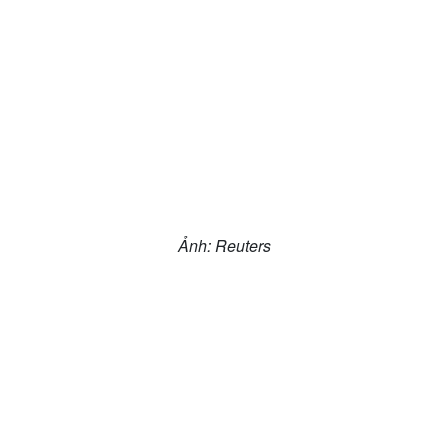
Hạt giống tâm hồn
Ảnh: Reuters