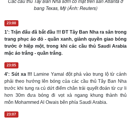
Các cầu thủ Tây Ban Nha sớm có mặt trên sân Atlanta ở
bang Texas, Mỹ (Ảnh: Reuters)
23:00
1': Trận đấu đã bắt đầu !!! ĐT Tây Ban Nha ra sân trong
trang phục áo đỏ - quần xanh, giành quyền giao bóng
trước ở hiệp một, trong khi các cầu thủ Saudi Arabia
mặc áo trắng - quần trắng.
23:05
4': Sút xa !!!
Lamine Yamal đột phá vào trung lộ từ cánh
phải theo hướng lên bóng của các cầu thủ Tây Ban Nha
trước khi tung ra cú dứt điểm chân trái quyết đoán từ cự li
hơn 30m đưa bóng đi vọt xà ngang khung thành thủ
môn Mohammed Al Owais bên phía Saudi Arabia.
23:07
Cải chính