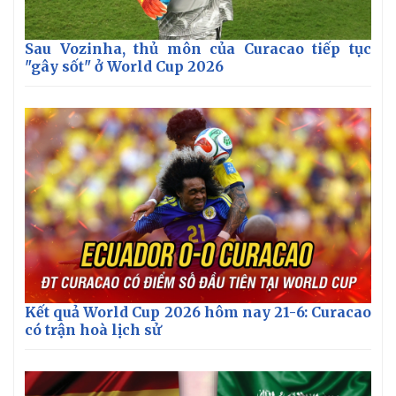
Vụ án
Vũ khí
Tin nóng
Việt Nam
Tư vấn luật
Phân tích
Sau Vozinha, thủ môn của Curacao tiếp tục
"gây sốt" ở World Cup 2026
Kết quả World Cup 2026 hôm nay 21-6: Curacao
có trận hoà lịch sử