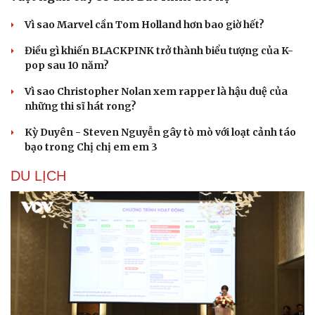
Vì sao Marvel cần Tom Holland hơn bao giờ hết?
Điều gì khiến BLACKPINK trở thành biểu tượng của K-
pop sau 10 năm?
Văn hóa
Giải trí
Vì sao Christopher Nolan xem rapper là hậu duệ của
Sân khấu - Điện ảnh
Nghệ sĩ
những thi sĩ hát rong?
Văn học
Thời trang
Âm nhạc
Sao Việt
Kỳ Duyên - Steven Nguyễn gây tò mò với loạt cảnh táo
Di sản
bạo trong Chị chị em em 3
DU LỊCH