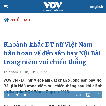
English
THỂ THAO
/
Khoảnh khắc ĐT nữ Việt Nam
Chính trị
Xã hội
Đảng
Tin 24h
hân hoan về đến sân bay Nội Bài
Tổ chức nhân sự
Dự báo thời tiết
trong niềm vui chiến thắng
Quốc hội
Giáo dục
Nhận diện sự thật
Dấu ấn VOV
Việc làm
Thứ Năm, 10:18, 10/02/2022
Biển đảo
VOV.VN - ĐT nữ Việt Nam đặt chân xuống sân bay Nội
Bài (Hà Nội) trong niềm vui chiến thắng sau khi giành
vé tham dự VCK World Cup nữ 2023.
R
-
1:14
L
P
M
P
F
o
l
u
i
u
a
a
t
c
l
e
d
y
e
t
l
e
u
s