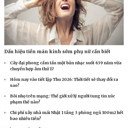
Sức khỏe
Đời sống
Dinh dưỡng - món ngon
Nhà đẹp
Cây thuốc
Blog
Sản phụ khoa
Tình yêu - Gia đình
Nhi khoa
Nam khoa
Dấu hiệu tiền mãn kinh sớm phụ nữ cần biết
Làm đẹp - giảm cân
Phòng mạch online
Cây đại phong cầm tấu một bản nhạc suốt 639 năm vừa
Ăn sạch sống khỏe
chuyển hợp âm thứ 17
Hôm nay vào tiết lập Thu 2026: Thời tiết sẽ thay đổi ra
sao?
Bôi nhọ trên mạng: Thế giới xử lý người tung tin xúc
phạm thế nào?
Chi phí xây nhà mái Nhật 1 tầng 3 phòng ngủ 100m2 hết
bao nhiêu tiền?