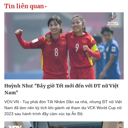
Tin liên quan
Thể thao
Ô tô - Xe máy
Bóng đá
Ô tô
Lịch thi đấu bóng đá
Xe máy
Thế giới thể thao
Tư vấn
eSports
Hậu trường
Huỳnh Như: "Bây giờ Tết mới đến với ĐT nữ Việt
Nam"
VOV.VN - Tuy phải đón Tết Nhâm Dần xa nhà, nhưng ĐT nữ Việt
Nam đã làm nên kỳ tích khi giành vé tham dự VCK World Cup nữ
2023 sau hành trình đầy cảm xúc tại Ấn Độ.