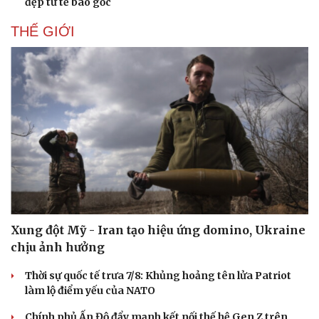
đẹp từ tế bào gốc
THẾ GIỚI
Du lịch
Podcast
Tư vấn
Câu chuyện thời sự
Săn Tour
Đọc truyện đêm khuya
check-in
Cửa sổ tình yêu
Kể chuyện cho bé
Hạt giống tâm hồn
Xung đột Mỹ - Iran tạo hiệu ứng domino, Ukraine
chịu ảnh hưởng
Thời sự quốc tế trưa 7/8: Khủng hoảng tên lửa Patriot
làm lộ điểm yếu của NATO
Chính phủ Ấn Độ đẩy mạnh kết nối thế hệ Gen Z trên