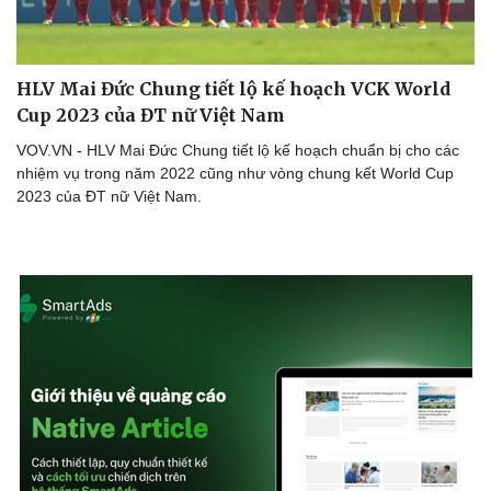
HLV Mai Đức Chung tiết lộ kế hoạch VCK World
Doanh nghiệp
Công nghệ
Cup 2023 của ĐT nữ Việt Nam
Thông tin doanh nghiệp
Sành điệu
VOV.VN - HLV Mai Đức Chung tiết lộ kế hoạch chuẩn bị cho các
Doanh nghiệp 24h
Tin Công nghệ
nhiệm vụ trong năm 2022 cũng như vòng chung kết World Cup
Doanh nhân
Trải nghiệm
2023 của ĐT nữ Việt Nam.
Vì cộng đồng
Chuyển đổi số