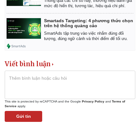
Thông qua các chỉ số này, thương hiệu đánh giá
mức độ hiển thị, tương tác, hiệu quả chi phí.
Smartads Targeting: 4 phương thức chọn
trên hệ thống quảng cáo
SmartAds tập trung vào việc nhắm đúng đối
tượng, đúng ngữ cảnh và thời điểm để tối ưu.
Kinh tế
Thị trường
Bất động sản
Giá vàng
Viết bình luận
Khởi nghiệp
Tiêu dùng
Tỷ giá
Chứng khoán
Giá cà phê
This site is protected by reCAPTCHA and the Google
Privacy Policy
and
Terms of
Service
apply.
Gửi tin