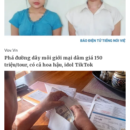
Pháp luật
Quân sự - Quốc phòng
Vụ án
Vũ khí
Tin nóng
Việt Nam
Tư vấn luật
Phân tích