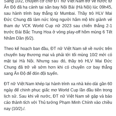
Sáng 10/2, chuyên cơ chở ĐT nữ Việt Nam trở về nước từ
d
r
c
m
:
e
r
Ấn Độ đã hạ cánh tại sân bay Nội Bài (Hà Nội) lúc 09h45,
2
-
e
0
i
e
a
.
n
n
sau hành trình bay thẳng từ Mumbai. Thầy trò HLV Mai
7
-
7
P
Đức Chung đã làm nức lòng người hâm mộ khi giành vé
i
%
i
c
tham dự VCK World Cup nữ 2023 sau chiến thắng 2-1
t
n
u
r
trước Đài Bắc Trung Hoa ở vòng play-off hôm mùng 6 Tết
e
i
Nhâm Dần (6/2).
n
Theo kế hoạch ban đầu, ĐT nữ Việt Nam sẽ về nước trên
g
chuyến bay thương mại và phải tới tối mùng 10/2 mới có
T
mặt tại Hà Nội. Nhưng sau đó, thầy trò HLV Mai Đức
i
Chung đã trở về sớm hơn khi có chuyên cơ bay thẳng
sang Ấn Độ để đón đội tuyển.
m
e
ĐT nữ Việt Nam khép lại hành trình xa nhà kéo dài gần 60
ngày để chinh phục giấc mơ World Cup lần đầu tiên trong
lịch sử. Sau khi về nước, ĐT nữ Việt Nam sẽ gặp và báo
cáo thành tích với Thủ tướng Phạm Minh Chính vào chiều
nay (10/2)./.