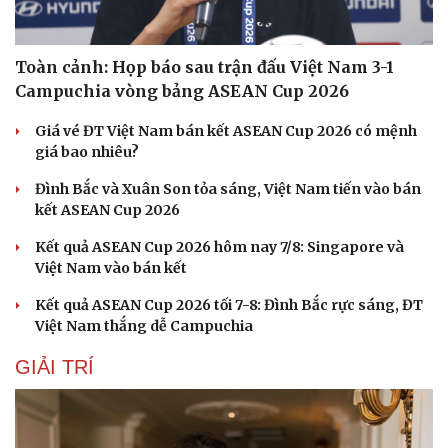
Toàn cảnh: Họp báo sau trận đấu Việt Nam 3-1
Campuchia vòng bảng ASEAN Cup 2026
Giá vé ĐT Việt Nam bán kết ASEAN Cup 2026 có mệnh
giá bao nhiêu?
Đình Bắc và Xuân Son tỏa sáng, Việt Nam tiến vào bán
kết ASEAN Cup 2026
Kết quả ASEAN Cup 2026 hôm nay 7/8: Singapore và
Việt Nam vào bán kết
Kết quả ASEAN Cup 2026 tối 7-8: Đình Bắc rực sáng, ĐT
Việt Nam thắng dễ Campuchia
Du lịch
Podcast
GIẢI TRÍ
Tư vấn
Câu chuyện thời sự
Săn Tour
Đọc truyện đêm khuya
check-in
Cửa sổ tình yêu
Kể chuyện cho bé