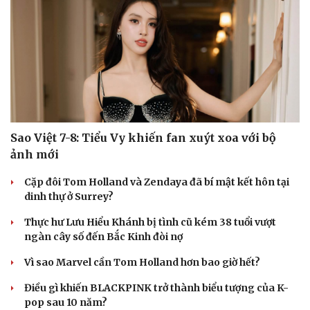
Hạt giống tâm hồn
Sao Việt 7-8: Tiểu Vy khiến fan xuýt xoa với bộ
ảnh mới
Cặp đôi Tom Holland và Zendaya đã bí mật kết hôn tại
dinh thự ở Surrey?
Thực hư Lưu Hiểu Khánh bị tình cũ kém 38 tuổi vượt
ngàn cây số đến Bắc Kinh đòi nợ
Vì sao Marvel cần Tom Holland hơn bao giờ hết?
Điều gì khiến BLACKPINK trở thành biểu tượng của K-
pop sau 10 năm?