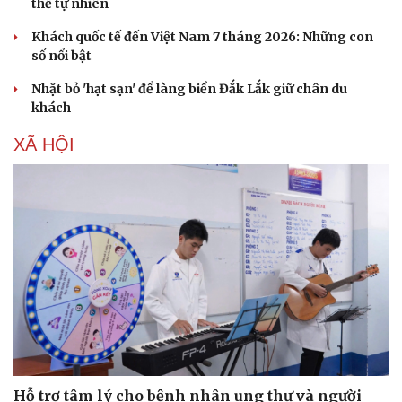
thế tự nhiên
Khách quốc tế đến Việt Nam 7 tháng 2026: Những con
số nổi bật
Nhặt bỏ 'hạt sạn' để làng biển Đắk Lắk giữ chân du
khách
XÃ HỘI
Cải chính
Hỗ trợ tâm lý cho bệnh nhân ung thư và người