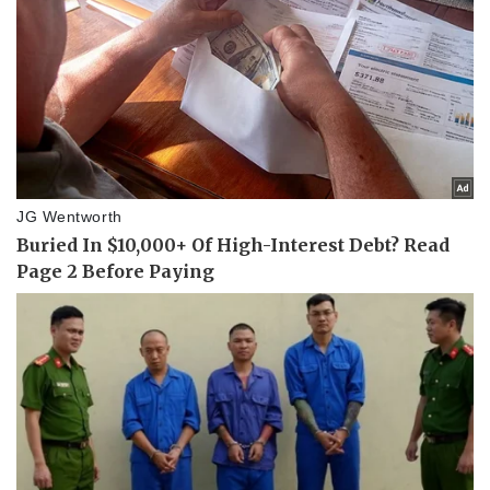
Doanh nghiệp
Công nghệ
Thông tin doanh nghiệp
Sành điệu
Doanh nghiệp 24h
Tin Công nghệ
Doanh nhân
Trải nghiệm
Vì cộng đồng
Chuyển đổi số