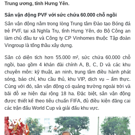
Trung ương, tỉnh Hưng Yên.
Sân vận động PVF với sức chứa 60.000 chỗ ngồi
Sân vận động nằm trong lòng Trung tâm Đào tạo Bóng đá
trẻ PVF, tại xã Nghĩa Trụ, tỉnh Hưng Yên, do Bộ Công an
làm chủ đầu tư và Công ty CP Vinhomes thuộc Tập đoàn
Vingroup là tổng thầu xây dựng.
Sân có diện tích hơn 55.000 m², sức chứa 60.000 chỗ
ngồi, bao gồm 4 khán đài chính A, B, C, D và các khu
chuyên môn: kỹ thuật, an ninh, trung tâm điều hành phát
sóng, báo chí, khu cầu thủ, khu VIP, dịch vụ – ẩm thực.
Cùng với đó, sân vận động có quảng trường ngoài trời và
bãi đỗ xe hiện đại rộng 18 ha. Đặc biệt, sân vận động
được thiết kế theo tiêu chuẩn FIFA, đủ điều kiện đăng cai
các trận đấu World Cup và giải đấu khu vực.