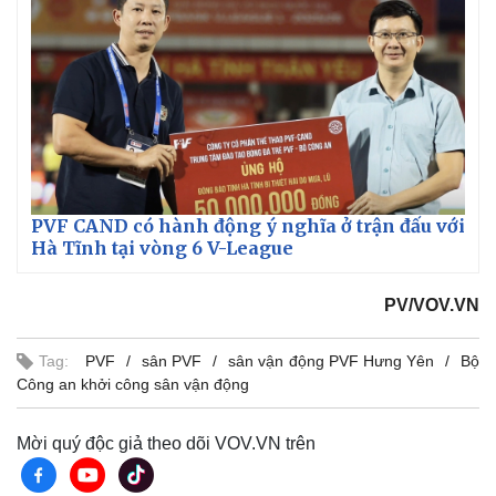
Vụ án
Vũ khí
Tin nóng
Việt Nam
Tư vấn luật
Phân tích
PVF CAND có hành động ý nghĩa ở trận đấu với
Hà Tĩnh tại vòng 6 V-League
PV/VOV.VN
Tag:
PVF
sân PVF
sân vận động PVF Hưng Yên
Bộ
Công an khởi công sân vận động
Mời quý độc giả theo dõi VOV.VN trên