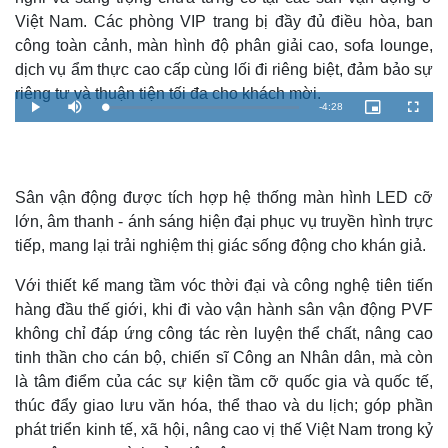
Việt Nam. Các phòng VIP trang bị đầy đủ điều hòa, ban
công toàn cảnh, màn hình độ phân giải cao, sofa lounge,
dịch vụ ẩm thực cao cấp cùng lối đi riêng biệt, đảm bảo sự
riêng tư và thuận tiện tối đa cho khách mời.
R
-
4:28
L
P
M
P
F
o
l
u
i
u
a
a
t
c
l
e
d
y
e
t
l
e
u
s
d
r
c
m
:
e
r
1
-
e
.
i
e
Sân vận động được tích hợp hệ thống màn hình LED cỡ
a
8
n
n
7
-
lớn, âm thanh - ánh sáng hiện đại phục vụ truyền hình trực
%
P
i
i
c
tiếp, mang lại trải nghiệm thị giác sống động cho khán giả.
t
n
u
r
e
Với thiết kế mang tầm vóc thời đại và công nghệ tiên tiến
i
hàng đầu thế giới, khi đi vào vận hành sân vận động PVF
n
không chỉ đáp ứng công tác rèn luyện thể chất, nâng cao
g
tinh thần cho cán bộ, chiến sĩ Công an Nhân dân, mà còn
T
là tâm điểm của các sự kiện tầm cỡ quốc gia và quốc tế,
thúc đẩy giao lưu văn hóa, thể thao và du lịch; góp phần
i
phát triển kinh tế, xã hội, nâng cao vị thế Việt Nam trong kỷ
m