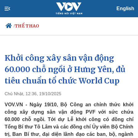
English
THỂ THAO
/
Khởi công xây sân vận động
Chính trị
Xã hội
Đảng
Tin 24h
60.000 chỗ ngồi ở Hưng Yên, đủ
Tổ chức nhân sự
Dự báo thời tiết
tiêu chuẩn tổ chức World Cup
Quốc hội
Giáo dục
Nhận diện sự thật
Dấu ấn VOV
Việc làm
Chủ Nhật, 12:36, 19/10/2025
Biển đảo
VOV.VN - Ngày 19/10, Bộ Công an chính thức khởi
công xây dựng sân vận động PVF với sức chứa
60.000 chỗ ngồi. Tới dự Lễ khởi công có đồng chí
Tổng Bí thư Tô Lâm và các đồng chí Ủy viên Bộ Chính
trị, Ban Bí thư, đại diện lãnh đạo các ban, bộ, ngành