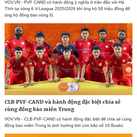
VOV.VN - PVF CAND có hành động ý nghĩa ở trận đấu với Hà
Tĩnh tại vòng 6 V-League 2025/2026 khi ủng hộ 50 triệu đồng để
ủng hộ đồng bào vùng lũ.
Sức khỏe
Đời sống
Dinh dưỡng - món ngon
Nhà đẹp
Cây thuốc
Blog
Sản phụ khoa
Tình yêu - Gia đình
Nhi khoa
Nam khoa
Làm đẹp - giảm cân
Phòng mạch online
Ăn sạch sống khỏe
CLB PVF-CAND và hành động đặc biệt chia sẻ
cùng đồng bào miền Trung
VOV.VN - CLB PVF-CAND có hành động đặc biệt để chia sẻ cùng
đồng bào miền Trung bị ảnh hưởng bởi cơn bão số 10 Bualoi.