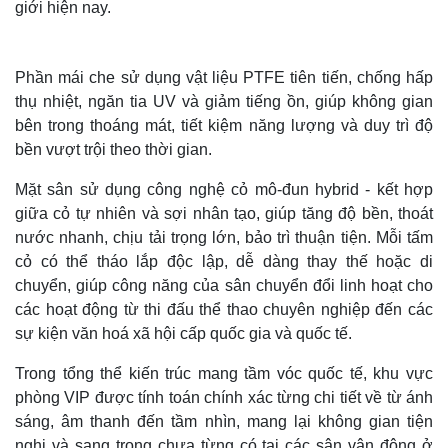
giới hiện nay.
Phần mái che sử dụng vật liệu PTFE tiên tiến, chống hấp
thụ nhiệt, ngăn tia UV và giảm tiếng ồn, giúp không gian
bên trong thoáng mát, tiết kiệm năng lượng và duy trì độ
bền vượt trội theo thời gian.
Mặt sân sử dụng công nghệ cỏ mô-đun hybrid - kết hợp
giữa cỏ tự nhiên và sợi nhân tạo, giúp tăng độ bền, thoát
nước nhanh, chịu tải trọng lớn, bảo trì thuận tiện. Mỗi tấm
cỏ có thể tháo lắp độc lập, dễ dàng thay thế hoặc di
chuyển, giúp công năng của sân chuyển đổi linh hoạt cho
Thế giới
Multimedia
các hoạt động từ thi đấu thể thao chuyên nghiệp đến các
Quan sát
Video
sự kiện văn hoá xã hội cấp quốc gia và quốc tế.
Cuộc sống đó đây
Ảnh
Hồ sơ
E-Magazine
Trong tổng thể kiến trúc mang tầm vóc quốc tế, khu vực
Infographic
phòng VIP được tính toán chính xác từng chi tiết về từ ánh
sáng, âm thanh đến tầm nhìn, mang lại không gian tiện
nghi và sang trọng chưa từng có tại các sân vận động ở