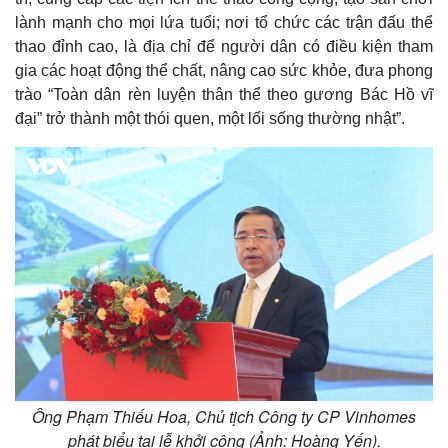
Giá cà phê
lành mạnh cho mọi lứa tuổi; nơi tổ chức các trận đấu thể
thao đỉnh cao, là địa chỉ để người dân có điều kiện tham
gia các hoạt động thể chất, nâng cao sức khỏe, đưa phong
trào “Toàn dân rèn luyện thân thể theo gương Bác Hồ vĩ
đại” trở thành một thói quen, một lối sống thường nhật”.
Ông Phạm Thiếu Hoa, Chủ tịch Công ty CP Vinhomes
phát biểu tại lễ khởi công (Ảnh: Hoàng Yến).