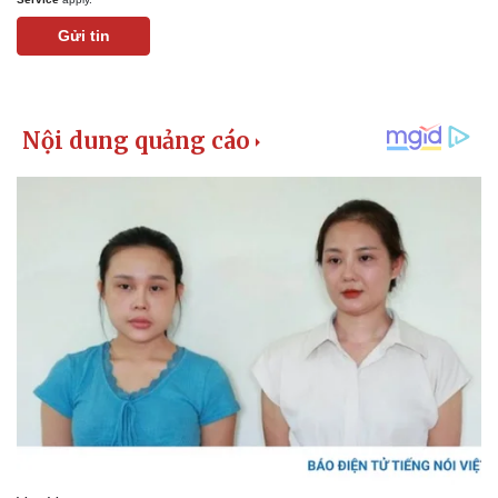
Thể thao
Ô tô - Xe máy
Gửi tin
Bóng đá
Ô tô
Lịch thi đấu bóng đá
Xe máy
Thế giới thể thao
Tư vấn
eSports
Hậu trường