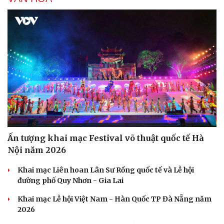
Ấn tượng khai mạc Festival võ thuật quốc tế Hà
Văn hóa
Giải trí
Nội năm 2026
Sân khấu - Điện ảnh
Nghệ sĩ
Khai mạc Liên hoan Lân Sư Rồng quốc tế và Lễ hội
Văn học
Thời trang
đường phố Quy Nhơn - Gia Lai
Âm nhạc
Sao Việt
Di sản
Khai mạc Lễ hội Việt Nam - Hàn Quốc TP Đà Nẵng năm
2026