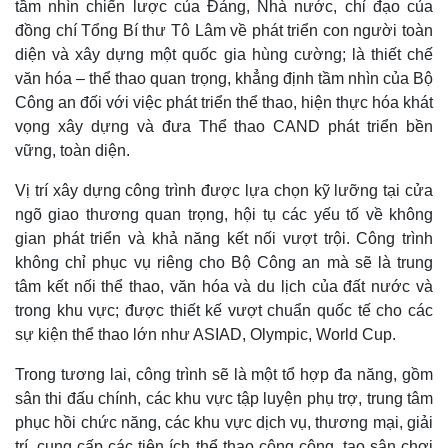
tầm nhìn chiến lược của Đảng, Nhà nước, chỉ đạo của
đồng chí Tổng Bí thư Tô Lâm về phát triển con người toàn
diện và xây dựng một quốc gia hùng cường; là thiết chế
văn hóa – thể thao quan trọng, khẳng định tầm nhìn của Bộ
Công an đối với việc phát triển thể thao, hiện thực hóa khát
vọng xây dựng và đưa Thể thao CAND phát triển bền
vững, toàn diện.
Vị trí xây dựng công trình được lựa chọn kỹ lưỡng tại cửa
ngõ giao thương quan trọng, hội tụ các yếu tố về không
gian phát triển và khả năng kết nối vượt trội. Công trình
không chỉ phục vụ riêng cho Bộ Công an mà sẽ là trung
tâm kết nối thể thao, văn hóa và du lịch của đất nước và
trong khu vực; được thiết kế vượt chuẩn quốc tế cho các
sự kiện thể thao lớn như ASIAD, Olympic, World Cup.
Kinh tế
Thị trường
Bất động sản
Giá vàng
Trong tương lai, công trình sẽ là một tổ hợp đa năng, gồm
Khởi nghiệp
Tiêu dùng
sân thi đấu chính, các khu vực tập luyện phụ trợ, trung tâm
Tỷ giá
phục hồi chức năng, các khu vực dịch vụ, thương mại, giải
Chứng khoán
trí, cung cấp các tiện ích thể thao công cộng, tạo sân chơi