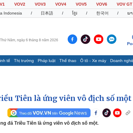
V1
VOV2
VOV3
VOV4
VOV5
VOV6
VOV GT
a Indonesia
/
日本語
/
ខ្មែរ
/
한국어
/
ພາ
Thứ Năm, ngày 6 tháng 8 năm 2026
Po
inh tế
Thị trường
Pháp luật
Thể thao
Ô tô - Xe máy
Doanh nghi
Thế giới
Multimedia
K
Quan sát
Video
B
Cuộc sống đó đây
Ảnh
K
Hồ sơ
E-Magazine
iều Tiên là ứng viên vô địch số một
Infographic
Thể thao
Ô tô - Xe máy
D
ng đá Triều Tiên là ứng viên vô địch số một.
Bóng đá
Ô tô
T