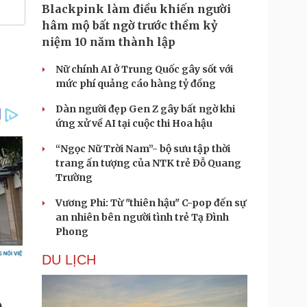
Blackpink làm điều khiến người
hâm mộ bất ngờ trước thềm kỷ
niệm 10 năm thành lập
Nữ chính AI ở Trung Quốc gây sốt với
mức phí quảng cáo hàng tỷ đồng
Dàn người đẹp Gen Z gây bất ngờ khi
ứng xử về AI tại cuộc thi Hoa hậu
“Ngọc Nữ Trời Nam”- bộ sưu tập thời
trang ấn tượng của NTK trẻ Đỗ Quang
Trường
Vương Phi: Từ "thiên hậu" C-pop đến sự
an nhiên bên người tình trẻ Tạ Đình
Phong
DU LỊCH