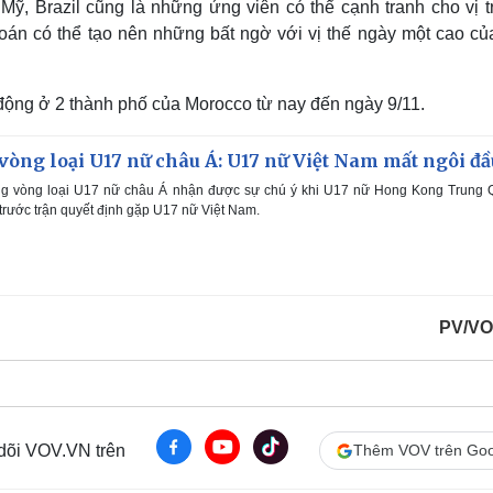
ỹ, Brazil cũng là những ứng viên có thể cạnh tranh cho vị tr
oán có thể tạo nên những bất ngờ với vị thế ngày một cao củ
động ở 2 thành phố của Morocco từ nay đến ngày 9/11.
òng loại U17 nữ châu Á: U17 nữ Việt Nam mất ngôi đầ
g vòng loại U17 nữ châu Á nhận được sự chú ý khi U17 nữ Hong Kong Trung 
 trước trận quyết định gặp U17 nữ Việt Nam.
PV/VO
 dõi VOV.VN trên
Thêm VOV trên Goo