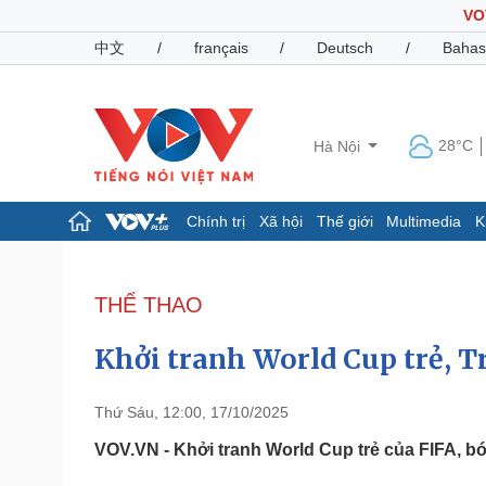
VO
中文
/
français
/
Deutsch
/
Bahas
28°C
Hà Nội
Chính trị
Xã hội
Thế giới
Multimedia
K
Chính trị
Xã hội
Đảng
Tin 24h
THỂ THAO
Tổ chức nhân sự
Dự báo thời tiết
Quốc hội
Giáo dục
Khởi tranh World Cup trẻ, Tr
Nhận diện sự thật
Dấu ấn VOV
Việc làm
Biển đảo
Thứ Sáu, 12:00, 17/10/2025
Pháp luật
Quân sự - Quốc phòng
VOV.VN - Khởi tranh World Cup trẻ của FIFA, bó
Vụ án
Vũ khí