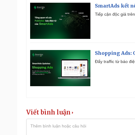
SmartAds kết nố
Tiếp cận độc giả trên
Shopping Ads: G
Đẩy traffic từ báo đ
Viết bình luận