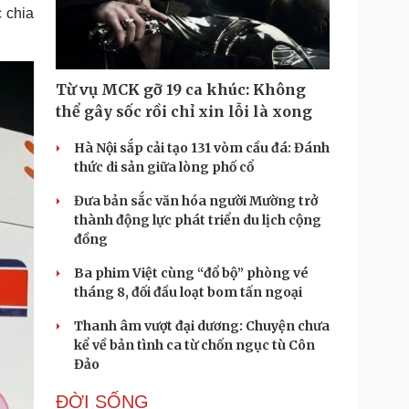
Doanh nghiệp 24h
Tin Công nghệ
 chia
Doanh nhân
Trải nghiệm
ì cộng đồng
Chuyển đổi số
Từ vụ MCK gỡ 19 ca khúc: Không
u lịch
Podcast
thể gây sốc rồi chỉ xin lỗi là xong
Tư vấn
Câu chuyện thời sự
Săn Tour
Đọc truyện đêm khuya
Hà Nội sắp cải tạo 131 vòm cầu đá: Đánh
heck-in
Cửa sổ tình yêu
thức di sản giữa lòng phố cổ
Kể chuyện cho bé
Đưa bản sắc văn hóa người Mường trở
Hạt giống tâm hồn
thành động lực phát triển du lịch cộng
đồng
Ba phim Việt cùng “đổ bộ” phòng vé
tháng 8, đối đầu loạt bom tấn ngoại
Thanh âm vượt đại dương: Chuyện chưa
kể về bản tình ca từ chốn ngục tù Côn
Đảo
ĐỜI SỐNG