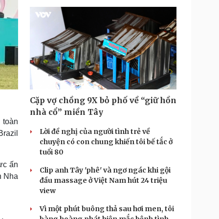
Cặp vợ chồng 9X bỏ phố về “giữ hồn
nhà cổ” miền Tây
 toàn
Lời đề nghị của người tình trẻ về
razil
chuyện có con chung khiến tôi bế tắc ở
tuổi 80
lực ấn
Clip anh Tây 'phê' và ngơ ngác khi gội
n Nha
đầu massage ở Việt Nam hút 24 triệu
view
Vì một phút buông thả sau hơi men, tôi