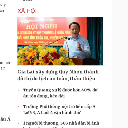
ú ý
XÃ HỘI
rận
Nam có
U17
Gia Lai xây dựng Quy Nhơn thành
đô thị du lịch an toàn, thân thiện
Tuyên Quang xử lý được hơn 40% dự
án tồn đọng, kéo dài
Trường Phổ thông nội trú liên cấp A
Lưới 3, A Lưới 4 vận hành thử
hâu Á
1 người bị thương, 303 nhà dân bị ảnh