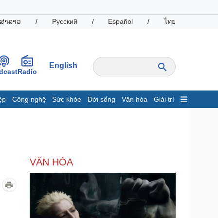
ສາລາວ
/
Русский
/
Español
/
ไทย
English
dcast
Radio
ệp
Công nghệ
Sức khỏe
Đời sống
Văn hóa
Giải trí
inh tế
Thị trường
ất động sản
Giá vàng
hởi nghiệp
Tiêu dùng
Tỷ giá
VĂN HÓA
Chứng khoán
Giá cà phê
oanh nghiệp
Công nghệ
hông tin doanh nghiệp
Sành điệu