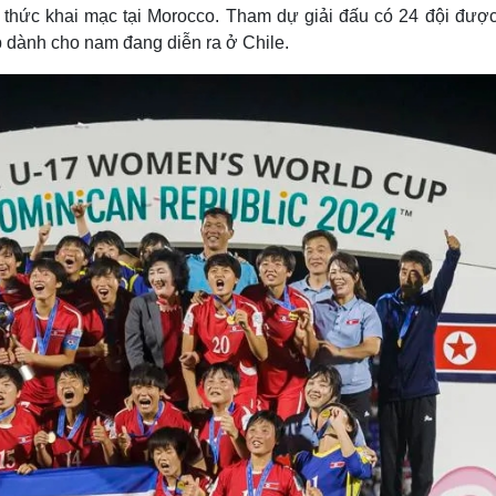
Lịch thi đấu bóng đá
Xe máy
thức khai mạc tại Morocco. Tham dự giải đấu có 24 đội được
Thế giới thể thao
Tư vấn
p dành cho nam đang diễn ra ở Chile.
eSports
V
Hậu trường
Văn hóa
Giải trí
D
Sân khấu - Điện ảnh
Nghệ sĩ
Văn học
Thời trang
Âm nhạc
Sao Việt
c
Di sản