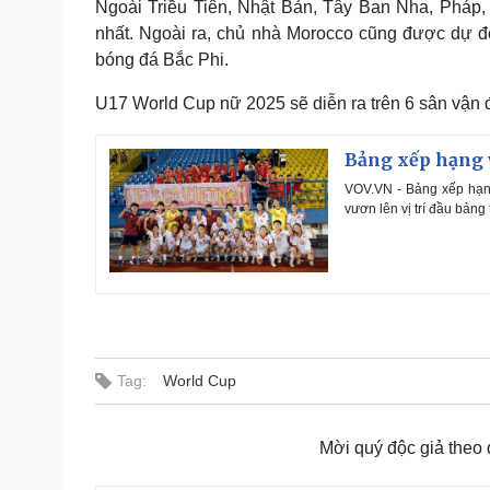
Ngoài Triều Tiên, Nhật Bản, Tây Ban Nha, Pháp, M
nhất. Ngoài ra, chủ nhà Morocco cũng được dự đ
bóng đá Bắc Phi.
U17 World Cup nữ 2025 sẽ diễn ra trên 6 sân vận 
Bảng xếp hạng v
VOV.VN - Bảng xếp hạn
vươn lên vị trí đầu bảng
Tag:
World Cup
Mời quý độc giả theo