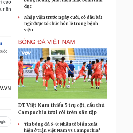
bàng hoàng phát hiện mắc bệnh tình
í cao
dục
a nền
Nhập viện trước ngày cưới, cô dâu bất
ngờ được tổ chức hôn lễ trong bệnh
viện
BÓNG ĐÁ VIỆT NAM
u
Quốc
V.VN
ĐT Việt Nam thiếu 5 trụ cột, cầu thủ
Campuchia tươi rói trên sân tập
gle
Tin bóng đá 6-8: Nhân tố bí ẩn xuất
hiện ở trận Việt Nam vs Campuchia?