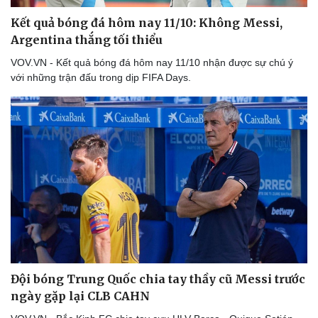
Kết quả bóng đá hôm nay 11/10: Không Messi,
Argentina thắng tối thiểu
VOV.VN - Kết quả bóng đá hôm nay 11/10 nhận được sự chú ý
với những trận đấu trong dịp FIFA Days.
Thể thao
Ô tô - Xe máy
Bóng đá
Ô tô
Lịch thi đấu bóng đá
Xe máy
Thế giới thể thao
Tư vấn
eSports
Hậu trường
Đội bóng Trung Quốc chia tay thầy cũ Messi trước
ngày gặp lại CLB CAHN