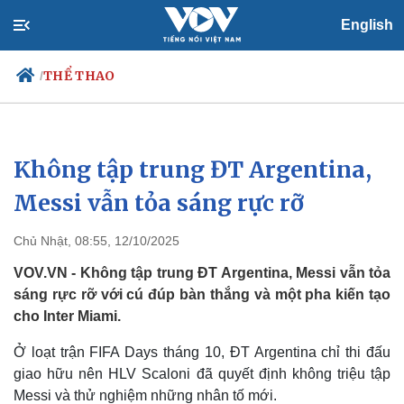
English
THỂ THAO
/
Không tập trung ĐT Argentina,
Chính trị
Xã hội
Đảng
Tin 24h
Messi vẫn tỏa sáng rực rỡ
Tổ chức nhân sự
Dự báo thời tiết
Quốc hội
Giáo dục
Chủ Nhật, 08:55, 12/10/2025
Nhận diện sự thật
Dấu ấn VOV
Việc làm
VOV.VN - Không tập trung ĐT Argentina, Messi vẫn tỏa
Biển đảo
sáng rực rỡ với cú đúp bàn thắng và một pha kiến tạo
cho Inter Miami.
Ở loạt trận FIFA Days tháng 10, ĐT Argentina chỉ thi đấu
giao hữu nên HLV Scaloni đã quyết định không triệu tập
Messi và thử nghiệm những nhân tố mới.