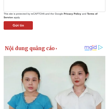
This site is protected by reCAPTCHA and the Google
Privacy Policy
and
Terms of
Service
apply.
Gửi tin
Kinh tế
Thị trường
Bất động sản
Giá vàng
Khởi nghiệp
Tiêu dùng
Tỷ giá
Chứng khoán
Giá cà phê