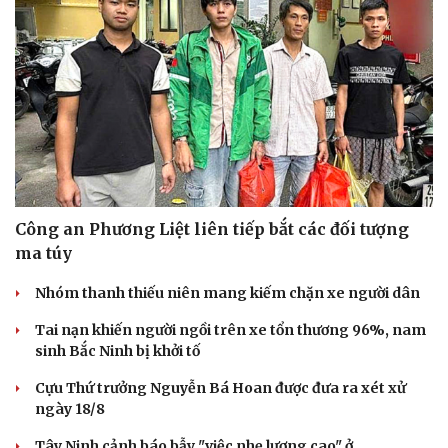
Du lịch
Podcast
Công an Phương Liệt liên tiếp bắt các đối tượng
Tư vấn
Câu chuyện thời sự
ma túy
Săn Tour
Đọc truyện đêm khuya
check-in
Cửa sổ tình yêu
Nhóm thanh thiếu niên mang kiếm chặn xe người dân
Kể chuyện cho bé
Tai nạn khiến người ngồi trên xe tổn thương 96%, nam
Hạt giống tâm hồn
sinh Bắc Ninh bị khởi tố
Cựu Thứ trưởng Nguyễn Bá Hoan được đưa ra xét xử
ngày 18/8
Tây Ninh cảnh báo bẫy "việc nhẹ lương cao" ở