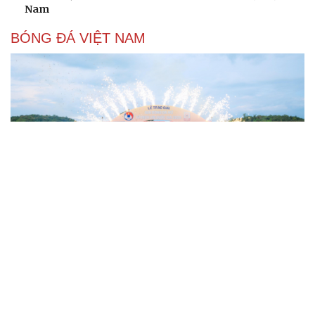
Nam
BÓNG ĐÁ VIỆT NAM
Kết quả bóng đá Việt Nam hôm nay 9/8: Sơn La
giành hạng ba
Tin bóng đá 9-8: Xuất hiện điều vô cùng đặc biệt ở bán
kết ASEAN Cup 2026