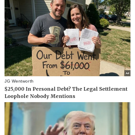
Pháp luật
Quân sự - Quốc phòng
Vụ án
Vũ khí
Tin nóng
Việt Nam
Tư vấn luật
Phân tích