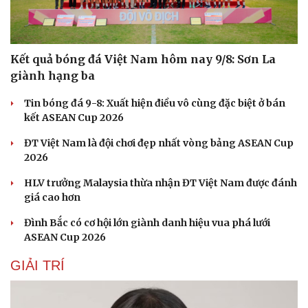
Kết quả bóng đá Việt Nam hôm nay 9/8: Sơn La
giành hạng ba
Tin bóng đá 9-8: Xuất hiện điều vô cùng đặc biệt ở bán
Sức khỏe
Đời sống
kết ASEAN Cup 2026
Dinh dưỡng - món ngon
Nhà đẹp
ĐT Việt Nam là đội chơi đẹp nhất vòng bảng ASEAN Cup
Cây thuốc
Blog
2026
Sản phụ khoa
Tình yêu - Gia đình
Nhi khoa
HLV trưởng Malaysia thừa nhận ĐT Việt Nam được đánh
Nam khoa
giá cao hơn
Làm đẹp - giảm cân
Phòng mạch online
Đình Bắc có cơ hội lớn giành danh hiệu vua phá lưới
Ăn sạch sống khỏe
ASEAN Cup 2026
GIẢI TRÍ