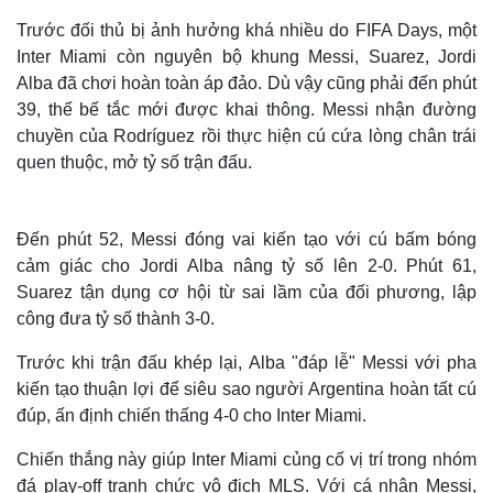
Trước đối thủ bị ảnh hưởng khá nhiều do FIFA Days, một
Inter Miami còn nguyên bộ khung Messi, Suarez, Jordi
Alba đã chơi hoàn toàn áp đảo. Dù vậy cũng phải đến phút
39, thế bế tắc mới được khai thông. Messi nhận đường
chuyền của Rodríguez rồi thực hiện cú cứa lòng chân trái
quen thuộc, mở tỷ số trận đấu.
Đến phút 52, Messi đóng vai kiến tạo với cú bấm bóng
cảm giác cho Jordi Alba nâng tỷ số lên 2-0. Phút 61,
Suarez tận dụng cơ hội từ sai lầm của đối phương, lập
công đưa tỷ số thành 3-0.
Trước khi trận đấu khép lại, Alba "đáp lễ" Messi với pha
kiến tạo thuận lợi để siêu sao người Argentina hoàn tất cú
đúp, ấn định chiến thấng 4-0 cho Inter Miami.
Chiến thắng này giúp Inter Miami củng cố vị trí trong nhóm
đá play-off tranh chức vô địch MLS. Với cá nhân Messi,