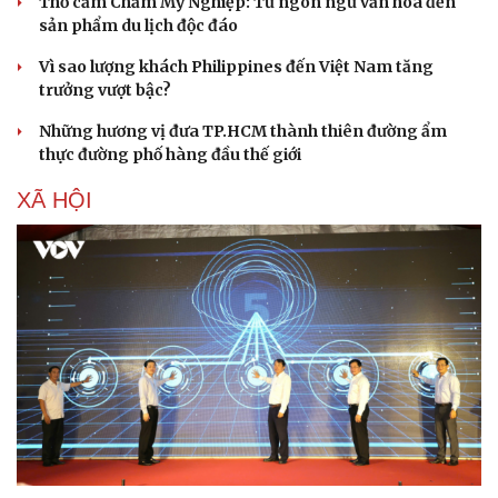
Thổ cẩm Chăm Mỹ Nghiệp: Từ ngôn ngữ văn hóa đến
sản phẩm du lịch độc đáo
Vì sao lượng khách Philippines đến Việt Nam tăng
trưởng vượt bậc?
Những hương vị đưa TP.HCM thành thiên đường ẩm
thực đường phố hàng đầu thế giới
XÃ HỘI
Văn hóa
Giải trí
Sân khấu - Điện ảnh
Nghệ sĩ
Văn học
Thời trang
Âm nhạc
Sao Việt
Di sản