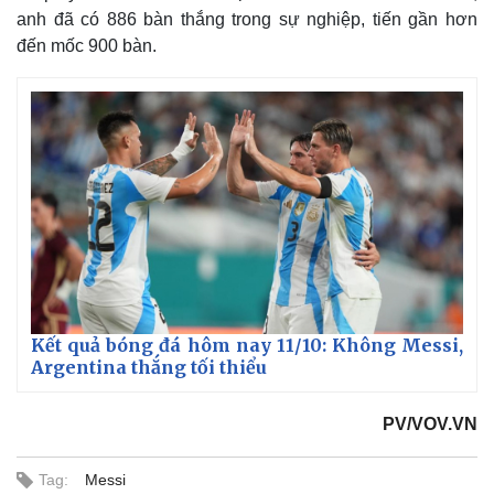
anh đã có 886 bàn thắng trong sự nghiệp, tiến gần hơn
đến mốc 900 bàn.
Thế giới
Multimedia
Quan sát
Video
Cuộc sống đó đây
Ảnh
Hồ sơ
E-Magazine
Infographic
Kết quả bóng đá hôm nay 11/10: Không Messi,
Argentina thắng tối thiểu
PV/VOV.VN
Tag:
Messi