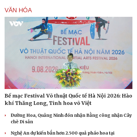
VĂN HÓA
Doanh nghiệp
Công nghệ
Thông tin doanh nghiệp
Sành điệu
Doanh nghiệp 24h
Tin Công nghệ
Doanh nhân
Trải nghiệm
Vì cộng đồng
Chuyển đổi số
Bế mạc Festival Võ thuật Quốc tế Hà Nội 2026: Hào
khí Thăng Long, Tinh hoa võ Việt
Đường Hoa, Quảng Ninh đón nhận Bằng công nhận Cây
chè Di sản
Nghệ An dự kiến bắn hơn 2.500 quả pháo hoa tại