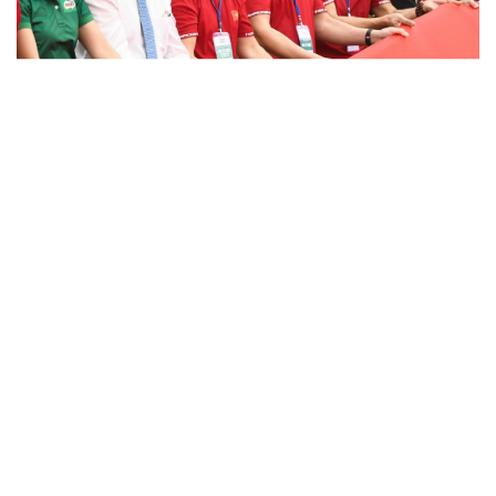
Sức khỏe
Đời sống
Dinh dưỡng - món ngon
Nhà đẹp
Cây thuốc
Blog
Sản phụ khoa
Tình yêu - Gia đình
Nhi khoa
Nam khoa
Làm đẹp - giảm cân