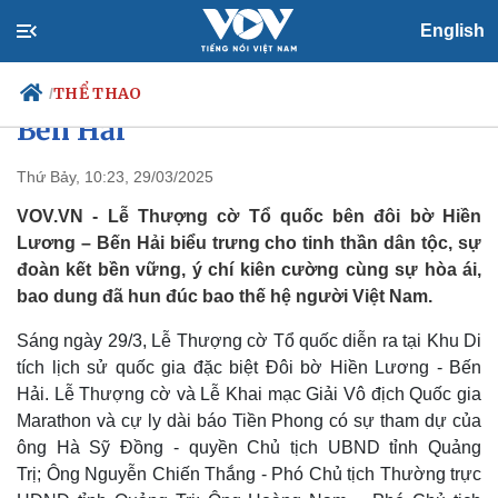
English
Lễ Thượng cờ Tổ quốc thiêng
liêng bên đôi bờ Hiền Lương -
THỂ THAO
/
Bến Hải
Thứ Bảy, 10:23, 29/03/2025
Chính trị
Xã hội
VOV.VN - Lễ Thượng cờ Tổ quốc bên đôi bờ Hiền
Đảng
Tin 24h
Lương – Bến Hải biểu trưng cho tinh thần dân tộc, sự
Tổ chức nhân sự
Dự báo thời tiết
đoàn kết bền vững, ý chí kiên cường cùng sự hòa ái,
Quốc hội
Giáo dục
bao dung đã hun đúc bao thế hệ người Việt Nam.
Nhận diện sự thật
Dấu ấn VOV
Việc làm
Sáng ngày 29/3, Lễ Thượng cờ Tổ quốc diễn ra tại Khu Di
Biển đảo
tích lịch sử quốc gia đặc biệt Đôi bờ Hiền Lương - Bến
Hải. Lễ Thượng cờ và Lễ Khai mạc Giải Vô địch Quốc gia
Marathon và cự ly dài báo Tiền Phong có sự tham dự của
ông Hà Sỹ Đồng - quyền Chủ tịch UBND tỉnh Quảng
Trị; Ông Nguyễn Chiến Thắng - Phó Chủ tịch Thường trực