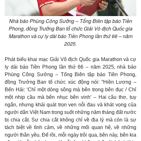
Nhà báo Phùng Công Sưởng – Tổng Biên tập báo Tiền
Phong, đồng Trưởng Ban tổ chức Giải Vô địch Quốc gia
Marathon và cự ly dài báo Tiền Phong lần thứ 66 – năm
2025.
Phát biểu khai mạc Giải Vô địch Quốc gia Marathon và cự
ly dài báo Tiền Phong lần thứ 66 – năm 2025, nhà báo
Phùng Công Sưởng – Tổng Biên tập báo Tiền Phong,
đồng Trưởng Ban tổ chức xúc động nói: “Hiền Lương –
Bến Hải: ‘Chỉ một dòng sông mà bên trong bên đục / Chỉ
một nhịp cầu mà bên nhục bên vinh’ – Hai câu thơ, tuy
ngắn, nhưng khái quát trọn vẹn nỗi đau và khát vọng của
người dân Việt Nam trong suốt những năm tháng đất nước
bị chia cắt. Sự chia cắt không chỉ về địa lý mà còn là sự
Kinh tế
Thị trường
tách biệt về tình cảm, về những mối quan hệ, về những
Bất động sản
Giá vàng
người thân yêu. Để rồi, mỗi ngày trôi qua, bên này, bên kia
Khởi nghiệp
Tiêu dùng