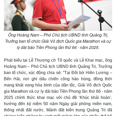
Thế giới
Multimedia
Quan sát
Video
Ông Hoàng Nam – Phó Chủ tịch UBND tỉnh Quảng Trị,
Cuộc sống đó đây
Ảnh
Trưởng ban tổ chức Giải Vô địch Quốc gia Marathon và cự
Hồ sơ
E-Magazine
ly dài báo Tiền Phong lần thứ 66 - năm 2025.
Infographic
Phát biểu tại Lễ Thượng cờ Tổ quốc và Lễ Khai mạc, ông
Hoàng Nam – Phó Chủ tịch UBND tỉnh Quảng Trị, Trưởng
ban tổ chức, xúc động chia sẻ: “Tại Đôi bờ Hiền Lương –
Bến Hải, nơi ghi dấu chiến công hào hùng, đồng thời
mang khát vọng hòa bình của dân tộc, Giải Vô địch Quốc
gia Marathon và cự ly dài báo Tiền Phong lần thứ 66 - năm
2025 chính thức khai mạc với chủ đề ‘Khúc khải hoàn’,
hướng đến kỷ niệm 50 năm Ngày giải phóng miền nam,
thống nhất đất nước. Mảnh đất kiên trung Quảng Trị đã