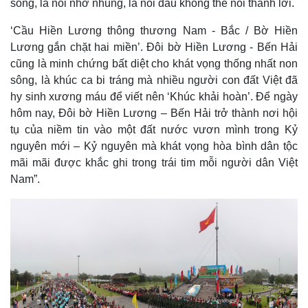
sông, là nỗi nhớ nhung, là nỗi đau không thể nói thành lời.
Tỷ giá
Chứng khoán
‘Cầu Hiền Lương thông thương Nam - Bắc / Bờ Hiền
Giá cà phê
Lương gắn chặt hai miền’. Đôi bờ Hiền Lương - Bến Hải
cũng là minh chứng bất diệt cho khát vọng thống nhất non
sông, là khúc ca bi tráng mà nhiều người con đất Việt đã
hy sinh xương máu để viết nên ‘Khúc khải hoàn’. Để ngày
hôm nay, Đôi bờ Hiền Lương – Bến Hải trở thành nơi hội
tụ của niềm tin vào một đất nước vươn mình trong Kỷ
nguyên mới – Kỷ nguyên mà khát vọng hòa bình dân tộc
mãi mãi được khắc ghi trong trái tim mỗi người dân Việt
Nam”.