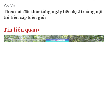
Tin liên quan
Sắp khởi tranh giải chạy Marathon đêm có số
lượng VĐV lớn nhất Việt Nam