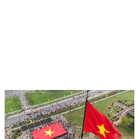
Văn hóa
Giải trí
Sân khấu - Điện ảnh
Nghệ sĩ
Văn học
Thời trang
Âm nhạc
Sao Việt
Di sản