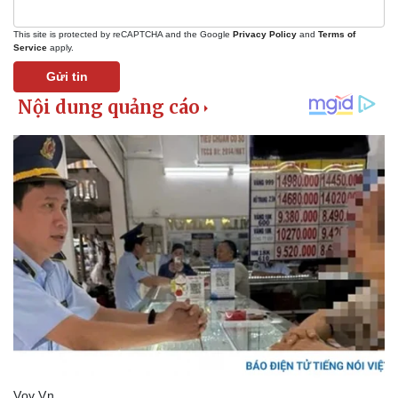
This site is protected by reCAPTCHA and the Google
Privacy Policy
and
Terms of
Service
apply.
Gửi tin
Du lịch
Podcast
Tư vấn
Câu chuyện thời sự
Săn Tour
Đọc truyện đêm khuya
check-in
Cửa sổ tình yêu
Kể chuyện cho bé
Hạt giống tâm hồn