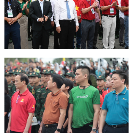
Thể thao
Ô tô - Xe máy
Bóng đá
Ô tô
Lịch thi đấu bóng đá
Xe máy
Thế giới thể thao
Tư vấn
eSports
Hậu trường