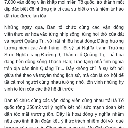
7.000 vận động viên khắp mọi miền Tổ quốc, trở thành một
dịp đặc biệt để những giá trị của sự biết ơn và niềm tự hào
dân tộc được lan tỏa.
Những ngày qua, Ban tổ chức cùng các vận động
viên thực sự hòa vào từng nhịp sống, từng hơi thở của đất
và người Quảng Trị, với rất nhiều hoạt động: Dâng hương
tưởng niệm các Anh hùng liệt sỹ tại Nghĩa trang Trường
Sơn, Nghĩa trang Đường 9, Thành cổ Quảng Trị; Thả hoa
đăng bên dòng sông Thạch Hãn; Trao tặng nhà tình nghĩa
trên địa bàn tỉnh Quảng Trị... Đây không chỉ là sự kết nối
giữa thể thao và truyền thống lịch sử, mà còn là cơ hội để
Pháp luật
Quân sự - Quốc phòng
tất cả mọi người cùng nhau tưởng nhớ, tôn vinh những hy
Vụ án
Vũ khí
sinh to lớn của các thế hệ đi trước.
Tin nóng
Việt Nam
Tư vấn luật
Phân tích
Ban tổ chức cùng các vận động viên cùng nhau trải lá Tổ
quốc rộng 250m2 với ý nghĩa kết nối sức mạnh đoàn kết
dân tộc mãi trường tồn. Đây là hoạt động ý nghĩa nhằm
nêu cao tinh thần đoàn kết, ý thức trách nhiệm đối với quê
hương của các vận động viên trong giải Vô địch Quốc gia