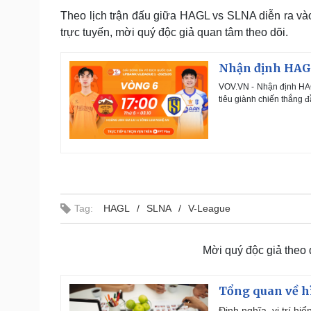
Theo lịch trận đấu giữa HAGL vs SLNA diễn ra vào
trực tuyến, mời quý độc giả quan tâm theo dõi.
Nhận định HAGL
VOV.VN - Nhận định HA
tiêu giành chiến thắng đ
Tag:
HAGL
SLNA
V-League
Mời quý độc giả theo
Tổng quan về h
Định nghĩa, vị trí hi