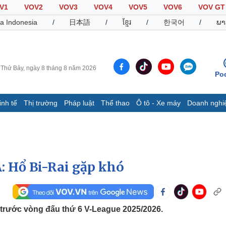
V1
VOV2
VOV3
VOV4
VOV5
VOV6
VOV GT
a Indonesia
/
日本語
/
ខ្មែរ
/
한국어
/
ພາ
Thứ Bảy, ngày 8 tháng 8 năm 2026
Po
inh tế
Thị trường
Pháp luật
Thể thao
Ô tô - Xe máy
Doanh nghi
Thế giới
Multimedia
K
Quan sát
Video
B
Cuộc sống đó đây
Ảnh
K
Hồ sơ
E-Magazine
: Hổ Bi-Rai gặp khó
Infographic
Thể thao
Ô tô - Xe máy
D
trước vòng đấu thứ 6 V-League 2025/2026.
Bóng đá
Ô tô
T