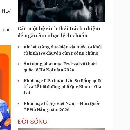
Doanh nghiệp 24h
Tin Công nghệ
Doanh nhân
Trải nghiệm
ò HLV
ì cộng đồng
Chuyển đổi số
Cần một hệ sinh thái trách nhiệm
ài gần
u lịch
Podcast
để ngăn âm nhạc lệch chuẩn
Tư vấn
Câu chuyện thời sự
Săn Tour
Đọc truyện đêm khuya
Khi bảo tàng đưa hiện vật bước ra khỏi
heck-in
Cửa sổ tình yêu
tủ kính trò chuyện cùng công chúng
Kể chuyện cho bé
Ấn tượng khai mạc Festival võ thuật
Hạt giống tâm hồn
quốc tế Hà Nội năm 2026
Khai mạc Liên hoan Lân Sư Rồng quốc
tế và Lễ hội đường phố Quy Nhơn - Gia
Lai
Khai mạc Lễ hội Việt Nam - Hàn Quốc
TP Đà Nẵng năm 2026
ĐỜI SỐNG