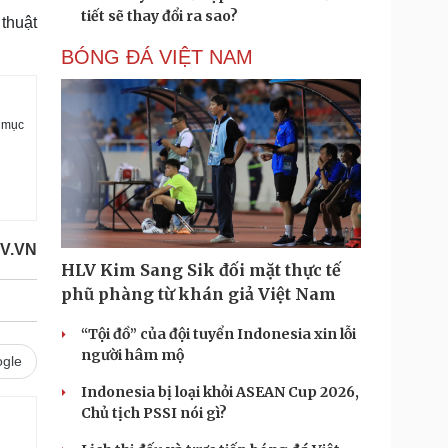
tiết sẽ thay đổi ra sao?
thuật
BÓNG ĐÁ VIỆT NAM
 mục
V.VN
HLV Kim Sang Sik đối mặt thực tế
phũ phàng từ khán giả Việt Nam
“Tội đồ” của đội tuyển Indonesia xin lỗi
người hâm mộ
gle
Indonesia bị loại khỏi ASEAN Cup 2026,
Chủ tịch PSSI nói gì?