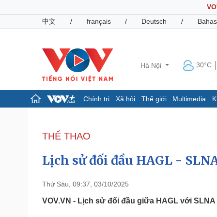
VO
中文
/
français
/
Deutsch
/
Bahas
30°C
Hà Nội
Chính trị
Xã hội
Thế giới
Multimedia
K
Chính trị
Xã hội
Đảng
Tin 24h
THỂ THAO
Tổ chức nhân sự
Dự báo thời tiết
Quốc hội
Giáo dục
Lịch sử đối đầu HAGL - SLNA
Nhận diện sự thật
Dấu ấn VOV
Việc làm
Biển đảo
Thứ Sáu, 09:37, 03/10/2025
Pháp luật
Quân sự - Quốc phòng
VOV.VN - Lịch sử đối đầu giữa HAGL với SLNA 
Vụ án
Vũ khí