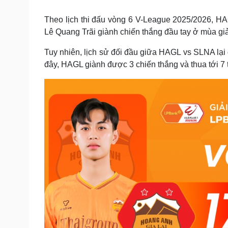
Tin nóng
Việt Nam
Tư vấn luật
Phân tích
Theo lịch thi đấu vòng 6 V-League 2025/2026, HAG
Lê Quang Trãi giành chiến thắng đầu tay ở mùa gi
Tuy nhiên, lịch sử đối đầu giữa HAGL vs SLNA lại 
Sức khỏe
Đời sống
đây, HAGL giành được 3 chiến thắng và thua tới 7 
Dinh dưỡng - món ngon
Nhà đẹp
Cây thuốc
Blog
Sản phụ khoa
Tình yêu - Gia đình
Nhi khoa
Nam khoa
Làm đẹp - giảm cân
Phòng mạch online
Ăn sạch sống khỏe
Cải chính