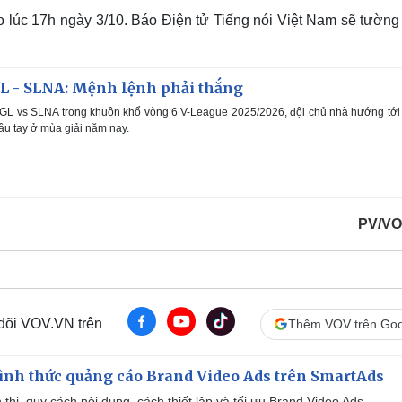
 lúc 17h ngày 3/10. Báo Điện tử Tiếng nói Việt Nam sẽ tường 
 - SLNA: Mệnh lệnh phải thắng
GL vs SLNA trong khuôn khổ vòng 6 V-League 2025/2026, đội chủ nhà hướng tới
ầu tay ở mùa giải năm nay.
PV/VO
 dõi VOV.VN trên
Thêm VOV trên Goo
ình thức quảng cáo Brand Video Ads trên SmartAds
ển thị, quy cách nội dung, cách thiết lập và tối ưu Brand Video Ads.