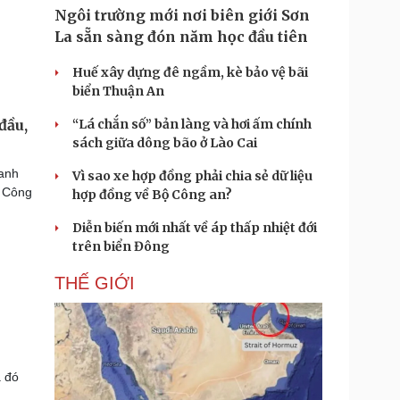
Ngôi trường mới nơi biên giới Sơn
La sẵn sàng đón năm học đầu tiên
Huế xây dựng đê ngầm, kè bảo vệ bãi
biển Thuận An
“Lá chắn số” bản làng và hơi ấm chính
đầu,
sách giữa dông bão ở Lào Cai
ranh
Vì sao xe hợp đồng phải chia sẻ dữ liệu
ể Công
hợp đồng về Bộ Công an?
Diễn biến mới nhất về áp thấp nhiệt đới
trên biển Đông
THẾ GIỚI
 đó