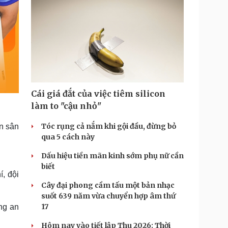
Cái giá đắt của việc tiêm silicon
làm to "cậu nhỏ"
Tóc rụng cả nắm khi gội đầu, đừng bỏ
n sân
qua 5 cách này
Dấu hiệu tiền mãn kinh sớm phụ nữ cần
biết
, đội
Cây đại phong cầm tấu một bản nhạc
suốt 639 năm vừa chuyển hợp âm thứ
17
ng an
Hôm nay vào tiết lập Thu 2026: Thời