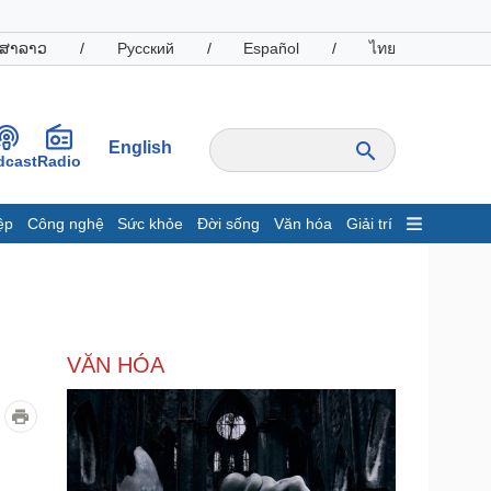
ສາລາວ
/
Русский
/
Español
/
ไทย
English
dcast
Radio
ệp
Công nghệ
Sức khỏe
Đời sống
Văn hóa
Giải trí
inh tế
Thị trường
ất động sản
Giá vàng
hởi nghiệp
Tiêu dùng
Tỷ giá
VĂN HÓA
Chứng khoán
Giá cà phê
oanh nghiệp
Công nghệ
hông tin doanh nghiệp
Sành điệu