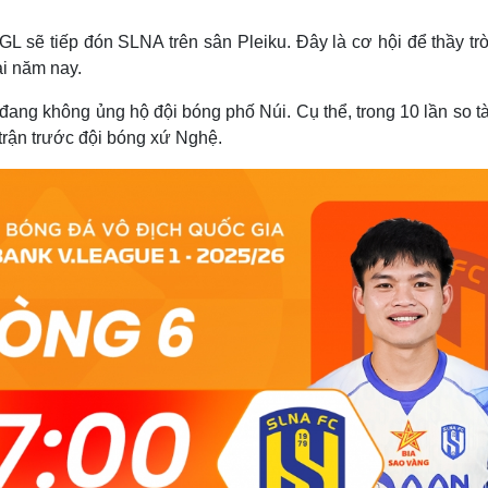
Lịch thi đấu bóng đá
Xe máy
Thế giới thể thao
Tư vấn
L sẽ tiếp đón SLNA trên sân Pleiku. Đây là cơ hội để thầy tr
eSports
V
ải năm nay.
Hậu trường
đang không ủng hộ đội bóng phố Núi. Cụ thể, trong 10 lần so t
Văn hóa
Giải trí
D
trận trước đội bóng xứ Nghệ.
Sân khấu - Điện ảnh
Nghệ sĩ
Văn học
Thời trang
Âm nhạc
Sao Việt
c
Di sản