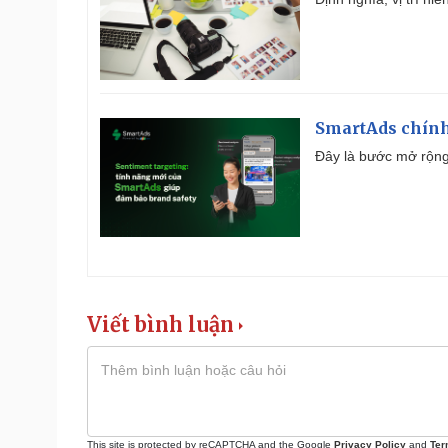
SmartAds chính 
Đây là bước mở rộng 
Viết bình luận
This site is protected by reCAPTCHA and the Google
Privacy Policy
and
Ter