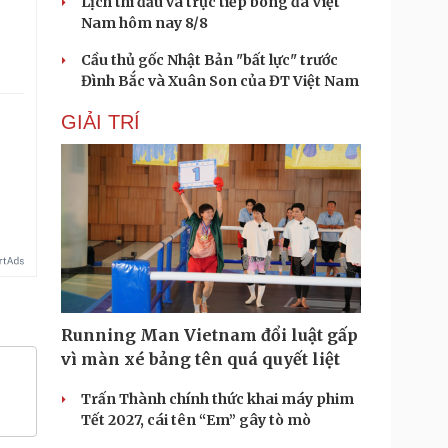
Lịch thi đấu và trực tiếp bóng đá Việt
Nam hôm nay 8/8
Cầu thủ gốc Nhật Bản "bất lực" trước
Đình Bắc và Xuân Son của ĐT Việt Nam
GIẢI TRÍ
Running Man Vietnam đổi luật gấp
vì màn xé bảng tên quá quyết liệt
Trấn Thành chính thức khai máy phim
Tết 2027, cái tên “Em” gây tò mò