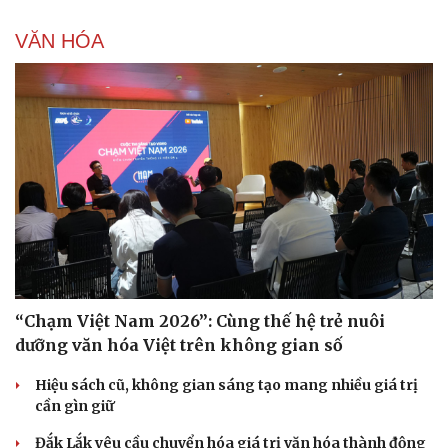
VĂN HÓA
Doanh nghiệp
Công nghệ
“Chạm Việt Nam 2026”: Cùng thế hệ trẻ nuôi
Thông tin doanh nghiệp
Sành điệu
Doanh nghiệp 24h
Tin Công nghệ
dưỡng văn hóa Việt trên không gian số
Doanh nhân
Trải nghiệm
Vì cộng đồng
Chuyển đổi số
Hiệu sách cũ, không gian sáng tạo mang nhiều giá trị
cần gìn giữ
Đắk Lắk yêu cầu chuyển hóa giá trị văn hóa thành động