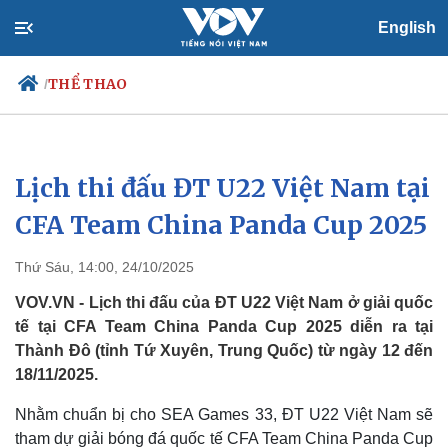
English
THỂ THAO
/
Lịch thi đấu ĐT U22 Việt Nam tại
Chính trị
Xã hội
Đảng
Tin 24h
CFA Team China Panda Cup 2025
Tổ chức nhân sự
Dự báo thời tiết
Quốc hội
Giáo dục
Thứ Sáu, 14:00, 24/10/2025
Nhận diện sự thật
Dấu ấn VOV
Việc làm
VOV.VN - Lịch thi đấu của ĐT U22 Việt Nam ở giải quốc
Biển đảo
tế tại CFA Team China Panda Cup 2025 diễn ra tại
Thành Đô (tỉnh Tứ Xuyên, Trung Quốc) từ ngày 12 đến
18/11/2025.
Nhằm chuẩn bị cho SEA Games 33, ĐT U22 Việt Nam sẽ
tham dự giải bóng đá quốc tế CFA Team China Panda Cup