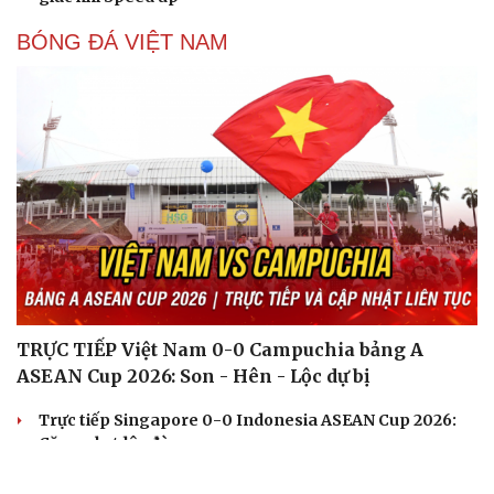
BÓNG ĐÁ VIỆT NAM
TRỰC TIẾP Việt Nam 0-0 Campuchia bảng A
ASEAN Cup 2026: Son - Hên - Lộc dự bị
Trực tiếp Singapore 0-0 Indonesia ASEAN Cup 2026:
Căng như dây đàn
Tin bóng đá 7-8: ĐT Việt Nam gặp bất lợi trước bán kết