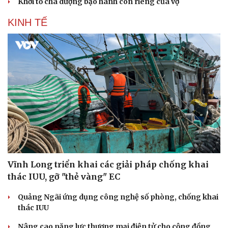
Khởi tố cha dượng bạo hành con riêng của vợ
Săn Tour
Đọc truyện đêm khuya
check-in
Cửa sổ tình yêu
KINH TẾ
Kể chuyện cho bé
Hạt giống tâm hồn
Vĩnh Long triển khai các giải pháp chống khai
thác IUU, gỡ "thẻ vàng" EC
Quảng Ngãi ứng dụng công nghệ số phòng, chống khai
thác IUU
Nâng cao năng lực thương mại điện tử cho cộng đồng