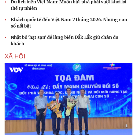
Du lịch biển Việt Nam: Muốn bứt phá phải vượt khỏi lợi
thế tự nhiên
Khách quốc tế đến Việt Nam 7 tháng 2026: Những con
số nổi bật
Nhặt bỏ 'hạt sạn' để làng biển Đắk Lắk giữ chân du
khách
XÃ HỘI
Văn hóa
Giải trí
Sân khấu - Điện ảnh
Nghệ sĩ
Văn học
Thời trang