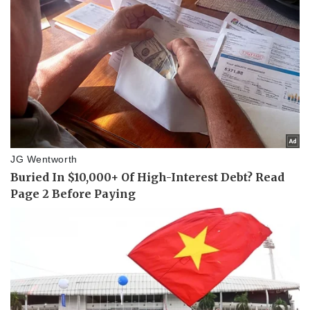
Pháp luật
Quân sự - Quốc phòng
Vụ án
Vũ khí
Tin nóng
Việt Nam
Tư vấn luật
Phân tích