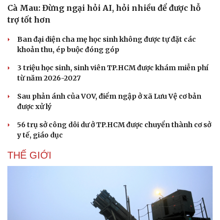
Cà Mau: Đừng ngại hỏi AI, hỏi nhiều để được hỗ
Âm nhạc
Sao Việt
Di sản
trợ tốt hơn
Ban đại diện cha mẹ học sinh không được tự đặt các
khoản thu, ép buộc đóng góp
3 triệu học sinh, sinh viên TP.HCM được khám miễn phí
từ năm 2026-2027
Sau phản ánh của VOV, điểm ngập ở xã Lưu Vệ cơ bản
được xử lý
56 trụ sở công dôi dư ở TP.HCM được chuyển thành cơ sở
y tế, giáo dục
THẾ GIỚI