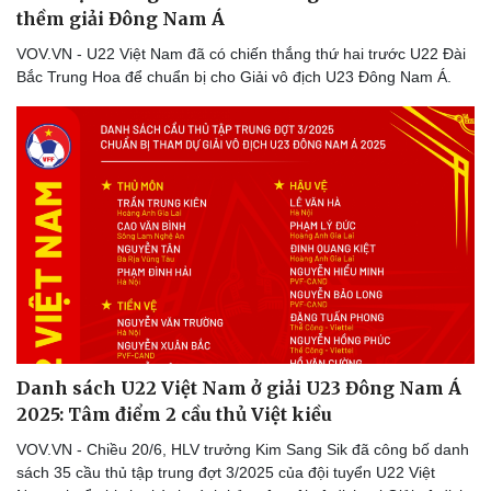
thềm giải Đông Nam Á
VOV.VN - U22 Việt Nam đã có chiến thắng thứ hai trước U22 Đài
Bắc Trung Hoa để chuẩn bị cho Giải vô địch U23 Đông Nam Á.
Thể thao
Ô tô - Xe máy
Bóng đá
Ô tô
Lịch thi đấu bóng đá
Xe máy
Thế giới thể thao
Tư vấn
Danh sách U22 Việt Nam ở giải U23 Đông Nam Á
eSports
Hậu trường
2025: Tâm điểm 2 cầu thủ Việt kiều
VOV.VN - Chiều 20/6, HLV trưởng Kim Sang Sik đã công bố danh
sách 35 cầu thủ tập trung đợt 3/2025 của đội tuyển U22 Việt