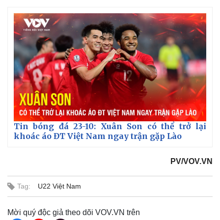
Thế giới
Multimedia
Tin bóng đá 23-10: Xuân Son có thể trở lại
Quan sát
Video
khoác áo ĐT Việt Nam ngay trận gặp Lào
Cuộc sống đó đây
Ảnh
Hồ sơ
E-Magazine
PV/VOV.VN
Infographic
Tag:
U22 Việt Nam
Mời quý độc giả theo dõi VOV.VN trên