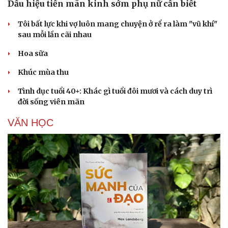
Dấu hiệu tiền mãn kinh sớm phụ nữ cần biết
Tôi bất lực khi vợ luôn mang chuyện ở rể ra làm "vũ khí"
sau mỗi lần cãi nhau
Hoa sữa
Khúc mùa thu
Tình dục tuổi 40+: Khác gì tuổi đôi mươi và cách duy trì
đời sống viên mãn
VĂN HỌC
Cải chính