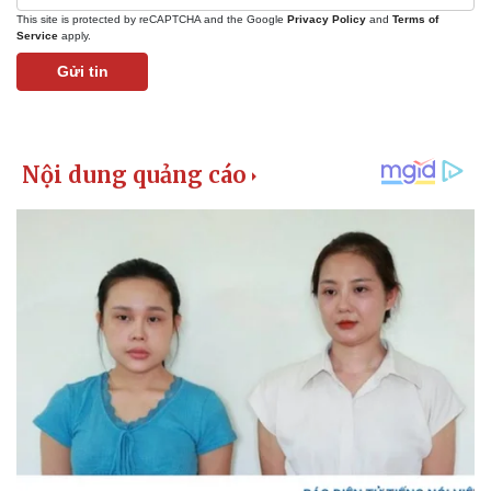
This site is protected by reCAPTCHA and the Google
Privacy Policy
and
Terms of
Service
apply.
Gửi tin
Kinh tế
Thị trường
Bất động sản
Giá vàng
Khởi nghiệp
Tiêu dùng
Tỷ giá
Chứng khoán
Giá cà phê