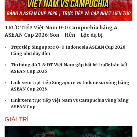
TRỰC TIẾP Việt Nam 0-0 Campuchia bảng A
ASEAN Cup 2026: Son - Hên - Lộc dự bị
Trực tiếp Singapore 0-0 Indonesia ASEAN Cup 2026:
Căng như dây đàn
Tin bóng đá 7-8: ĐT Việt Nam gặp bất lợi trước bán kết
ASEAN Cup 2026
Link xem trực tiếp Singapore vs Indonesia vòng bảng
ASEAN Cup 2026
Sức khỏe
Đời sống
Link xem trực tiếp Việt Nam vs Campuchia vòng bảng
Dinh dưỡng - món ngon
Nhà đẹp
ASEAN Cup
Cây thuốc
Blog
Sản phụ khoa
Tình yêu - Gia đình
GIẢI TRÍ
Nhi khoa
Nam khoa
Làm đẹp - giảm cân