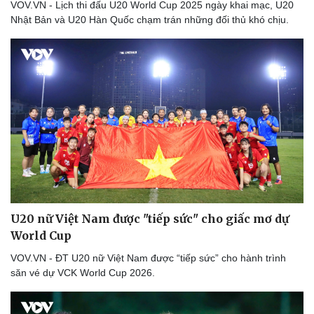
VOV.VN - Lịch thi đấu U20 World Cup 2025 ngày khai mạc, U20
Lịch thi đấu bóng đá
Xe máy
Nhật Bản và U20 Hàn Quốc chạm trán những đối thủ khó chịu.
Thế giới thể thao
Tư vấn
eSports
Hậu trường
U20 nữ Việt Nam được "tiếp sức" cho giấc mơ dự
World Cup
VOV.VN - ĐT U20 nữ Việt Nam được “tiếp sức” cho hành trình
săn vé dự VCK World Cup 2026.