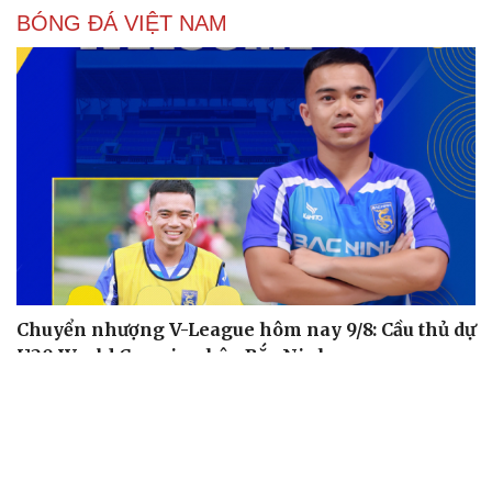
BÓNG ĐÁ VIỆT NAM
Chuyển nhượng V-League hôm nay 9/8: Cầu thủ dự
U20 World Cup gia nhập Bắc Ninh
ĐT Việt Nam giữ thành tích bất bại khi gặp ĐT Malaysia
trong 10 năm
Lịch thi đấu và trực tiếp bóng đá Việt Nam hôm nay 9/8