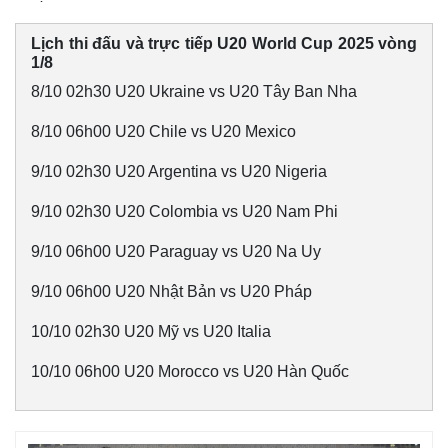
Lịch thi đấu và trực tiếp U20 World Cup 2025 vòng
1/8
8/10 02h30 U20 Ukraine vs U20 Tây Ban Nha
8/10 06h00 U20 Chile vs U20 Mexico
9/10 02h30 U20 Argentina vs U20 Nigeria
9/10 02h30 U20 Colombia vs U20 Nam Phi
9/10 06h00 U20 Paraguay vs U20 Na Uy
Thế giới
Multimedia
9/10 06h00 U20 Nhật Bản vs U20 Pháp
Quan sát
Video
Cuộc sống đó đây
Ảnh
10/10 02h30 U20 Mỹ vs U20 Italia
Hồ sơ
E-Magazine
Infographic
10/10 06h00 U20 Morocco vs U20 Hàn Quốc