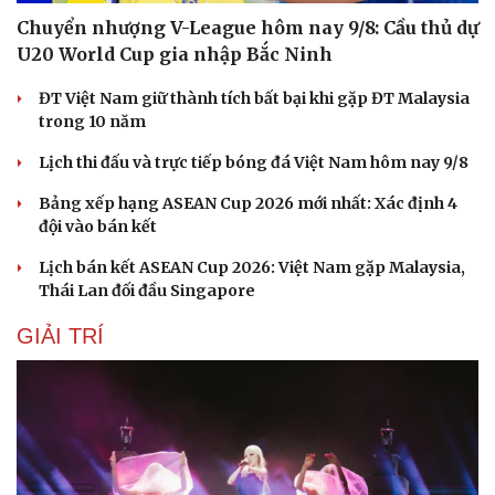
Chuyển nhượng V-League hôm nay 9/8: Cầu thủ dự
U20 World Cup gia nhập Bắc Ninh
Sức khỏe
Đời sống
ĐT Việt Nam giữ thành tích bất bại khi gặp ĐT Malaysia
Dinh dưỡng - món ngon
Nhà đẹp
trong 10 năm
Cây thuốc
Blog
Sản phụ khoa
Tình yêu - Gia đình
Lịch thi đấu và trực tiếp bóng đá Việt Nam hôm nay 9/8
Nhi khoa
Bảng xếp hạng ASEAN Cup 2026 mới nhất: Xác định 4
Nam khoa
đội vào bán kết
Làm đẹp - giảm cân
Phòng mạch online
Lịch bán kết ASEAN Cup 2026: Việt Nam gặp Malaysia,
Ăn sạch sống khỏe
Thái Lan đối đầu Singapore
GIẢI TRÍ