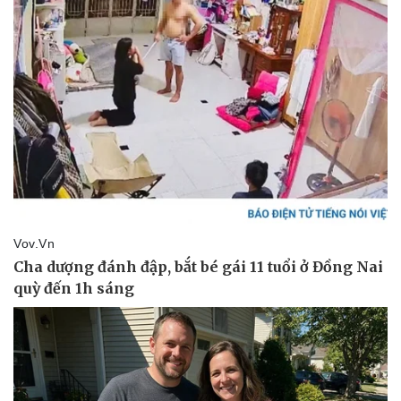
Pháp luật
Quân sự - Quốc phòng
Vụ án
Vũ khí
Tin nóng
Việt Nam