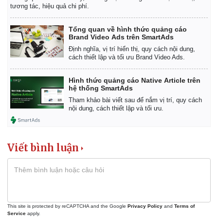
tương tác, hiệu quả chi phí.
Tổng quan về hình thức quảng cáo
Brand Video Ads trên SmartAds
Định nghĩa, vị trí hiển thị, quy cách nội dung,
cách thiết lập và tối ưu Brand Video Ads.
Hình thức quảng cáo Native Article trên
hệ thống SmartAds
Tham khảo bài viết sau để nắm vị trí, quy cách
nội dung, cách thiết lập và tối ưu.
Viết bình luận
Kinh tế
Thị trường
Bất động sản
Giá vàng
Khởi nghiệp
Tiêu dùng
Tỷ giá
Chứng khoán
This site is protected by reCAPTCHA and the Google
Privacy Policy
and
Terms of
Giá cà phê
Service
apply.