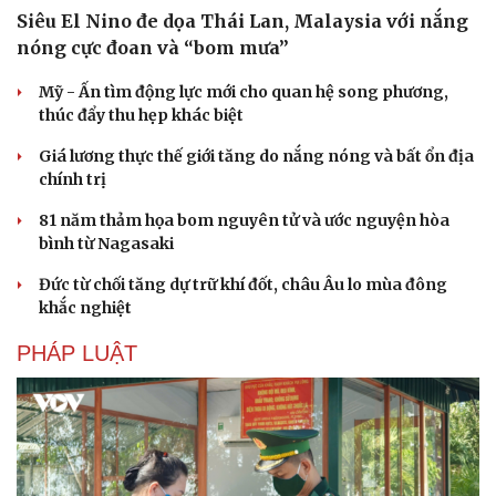
Siêu El Nino đe dọa Thái Lan, Malaysia với nắng
nóng cực đoan và “bom mưa”
Mỹ - Ấn tìm động lực mới cho quan hệ song phương,
thúc đẩy thu hẹp khác biệt
Giá lương thực thế giới tăng do nắng nóng và bất ổn địa
chính trị
81 năm thảm họa bom nguyên tử và ước nguyện hòa
bình từ Nagasaki
Đức từ chối tăng dự trữ khí đốt, châu Âu lo mùa đông
khắc nghiệt
PHÁP LUẬT