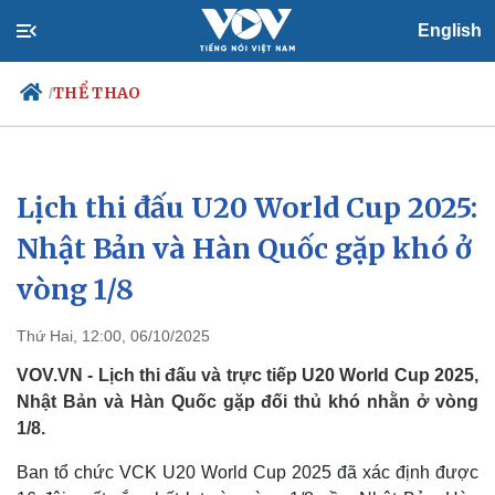
English
THỂ THAO
/
Lịch thi đấu U20 World Cup 2025:
Chính trị
Xã hội
Đảng
Tin 24h
Nhật Bản và Hàn Quốc gặp khó ở
Tổ chức nhân sự
Dự báo thời tiết
vòng 1/8
Quốc hội
Giáo dục
Nhận diện sự thật
Dấu ấn VOV
Việc làm
Thứ Hai, 12:00, 06/10/2025
Biển đảo
VOV.VN - Lịch thi đấu và trực tiếp U20 World Cup 2025,
Nhật Bản và Hàn Quốc gặp đối thủ khó nhằn ở vòng
1/8.
Ban tổ chức VCK U20 World Cup 2025 đã xác định được