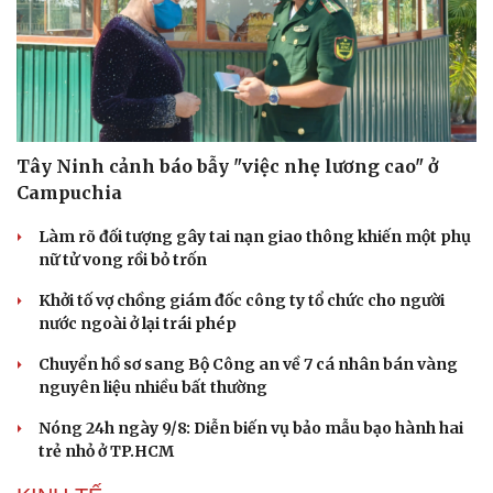
Tây Ninh cảnh báo bẫy "việc nhẹ lương cao" ở
Campuchia
Làm rõ đối tượng gây tai nạn giao thông khiến một phụ
nữ tử vong rồi bỏ trốn
Du lịch
Podcast
Khởi tố vợ chồng giám đốc công ty tổ chức cho người
Tư vấn
Câu chuyện thời sự
nước ngoài ở lại trái phép
Săn Tour
Đọc truyện đêm khuya
check-in
Cửa sổ tình yêu
Chuyển hồ sơ sang Bộ Công an về 7 cá nhân bán vàng
Kể chuyện cho bé
nguyên liệu nhiều bất thường
Hạt giống tâm hồn
Nóng 24h ngày 9/8: Diễn biến vụ bảo mẫu bạo hành hai
trẻ nhỏ ở TP.HCM