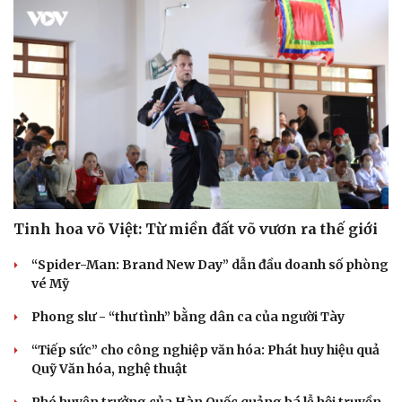
Doanh nghiệp
Công nghệ
Thông tin doanh nghiệp
Sành điệu
Doanh nghiệp 24h
Tin Công nghệ
Doanh nhân
Trải nghiệm
Vì cộng đồng
Chuyển đổi số
Tinh hoa võ Việt: Từ miền đất võ vươn ra thế giới
“Spider-Man: Brand New Day” dẫn đầu doanh số phòng
vé Mỹ
Phong slư - “thư tình” bằng dân ca của người Tày
“Tiếp sức” cho công nghiệp văn hóa: Phát huy hiệu quả
Quỹ Văn hóa, nghệ thuật