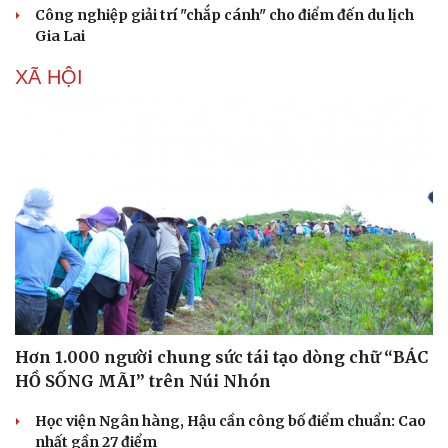
Công nghiệp giải trí "chắp cánh" cho điểm đến du lịch
Gia Lai
XÃ HỘI
Văn hóa
Giải trí
Sân khấu - Điện ảnh
Nghệ sĩ
Văn học
Thời trang
Âm nhạc
Sao Việt
Di sản
Hơn 1.000 người chung sức tái tạo dòng chữ “BÁC
HỒ SỐNG MÃI” trên Núi Nhón
Học viện Ngân hàng, Hậu cần công bố điểm chuẩn: Cao
nhất gần 27 điểm