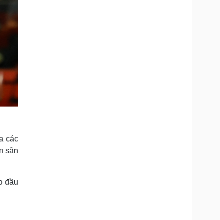
ủa các
ên sân
ốp đầu