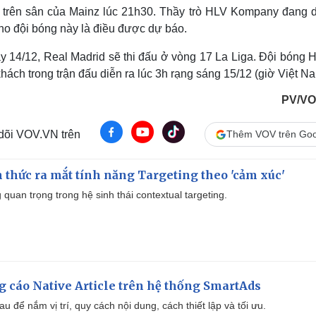
 trên sân của Mainz lúc 21h30. Thầy trò HLV Kompany đang du
ho đội bóng này là điều được dự báo.
ay 14/12, Real Madrid sẽ thi đấu ở vòng 17 La Liga. Đội bóng
ách trong trận đấu diễn ra lúc 3h rạng sáng 15/12 (giờ Việt Na
PV/VO
 dõi VOV.VN trên
Thêm VOV trên Goo
thức ra mắt tính năng Targeting theo 'cảm xúc'
quan trọng trong hệ sinh thái contextual targeting.
 cáo Native Article trên hệ thống SmartAds
u để nắm vị trí, quy cách nội dung, cách thiết lập và tối ưu.