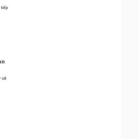
tiếp
an
y sẽ