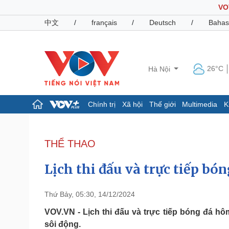
VO
中文
/
français
/
Deutsch
/
Bahas
26°C
Hà Nội
Chính trị
Xã hội
Thế giới
Multimedia
K
Chính trị
Xã hội
Đảng
Tin 24h
THỂ THAO
Tổ chức nhân sự
Dự báo thời tiết
Quốc hội
Giáo dục
Lịch thi đấu và trực tiếp bó
Nhận diện sự thật
Dấu ấn VOV
Việc làm
Biển đảo
Thứ Bảy, 05:30, 14/12/2024
Pháp luật
Quân sự - Quốc phòng
VOV.VN - Lịch thi đấu và trực tiếp bóng đá hôm
sôi động.
Vụ án
Vũ khí