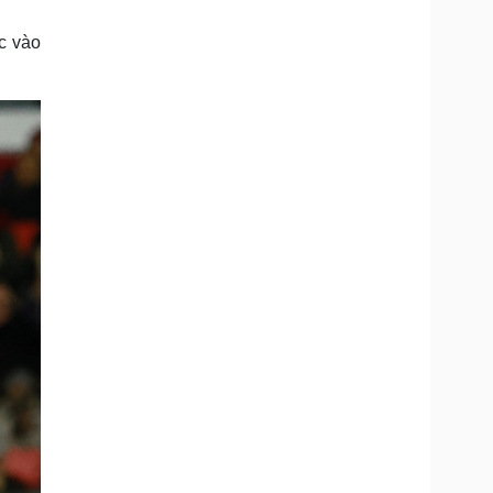
Doanh nghiệp 24h
Tin Công nghệ
Doanh nhân
Trải nghiệm
c vào
ì cộng đồng
Chuyển đổi số
u lịch
Podcast
Tư vấn
Câu chuyện thời sự
Săn Tour
Đọc truyện đêm khuya
heck-in
Cửa sổ tình yêu
Kể chuyện cho bé
Hạt giống tâm hồn