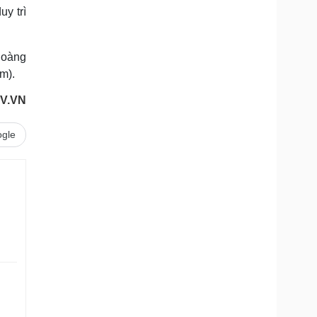
y trì
 Hoàng
m).
V.VN
gle