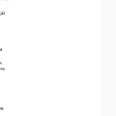
ia
24
iệp
am