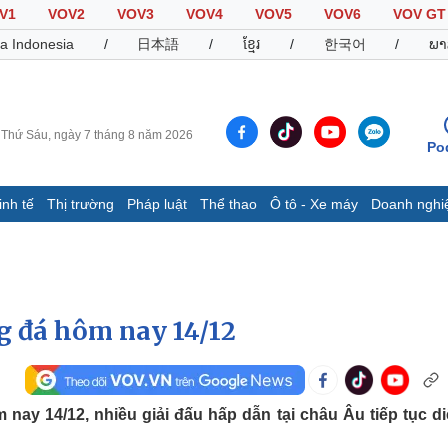
V1
VOV2
VOV3
VOV4
VOV5
VOV6
VOV GT
a Indonesia
/
日本語
/
ខ្មែរ
/
한국어
/
ພາ
Thứ Sáu, ngày 7 tháng 8 năm 2026
Po
inh tế
Thị trường
Pháp luật
Thể thao
Ô tô - Xe máy
Doanh nghi
Thế giới
Multimedia
K
Quan sát
Video
B
Cuộc sống đó đây
Ảnh
K
Hồ sơ
E-Magazine
ng đá hôm nay 14/12
Infographic
Thể thao
Ô tô - Xe máy
D
 nay 14/12, nhiều giải đấu hấp dẫn tại châu Âu tiếp tục di
Bóng đá
Ô tô
T