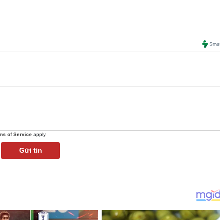
ms of Service
apply.
Gửi tin