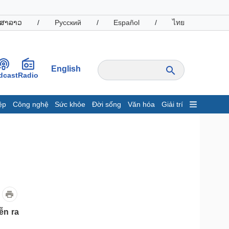
ສາລາວ
/
Русский
/
Español
/
ไทย
English
dcast
Radio
ệp
Công nghệ
Sức khỏe
Đời sống
Văn hóa
Giải trí
inh tế
Thị trường
ất động sản
Giá vàng
hởi nghiệp
Tiêu dùng
Tỷ giá
Chứng khoán
Giá cà phê
oanh nghiệp
Công nghệ
ễn ra
hông tin doanh nghiệp
Sành điệu