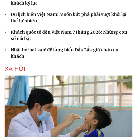
khách kỷ lục
Du lịch biển Việt Nam: Muốn bứt phá phải vượt khỏi lợi
thế tự nhiên
Khách quốc tế đến Việt Nam 7 tháng 2026: Những con
số nổi bật
Nhặt bỏ 'hạt sạn' để làng biển Đắk Lắk giữ chân du
khách
XÃ HỘI