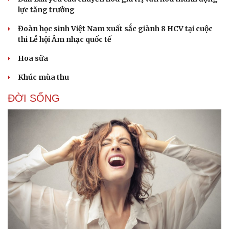
lực tăng trưởng
Đoàn học sinh Việt Nam xuất sắc giành 8 HCV tại cuộc
thi Lễ hội Âm nhạc quốc tế
Hoa sữa
Khúc mùa thu
Sức khỏe
Đời sống
Dinh dưỡng - món ngon
Nhà đẹp
ĐỜI SỐNG
Cây thuốc
Blog
Sản phụ khoa
Tình yêu - Gia đình
Nhi khoa
Nam khoa
Làm đẹp - giảm cân
Phòng mạch online
Ăn sạch sống khỏe