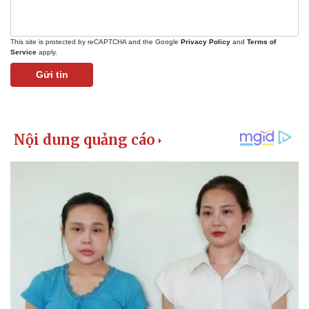
This site is protected by reCAPTCHA and the Google
Privacy Policy
and
Terms of
Service
apply.
Gửi tin
Pháp luật
Quân sự - Quốc phòng