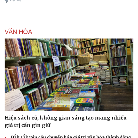
VĂN HÓA
Hiệu sách cũ, không gian sáng tạo mang nhiều
giá trị cần gìn giữ
Đắk Lắk yêu cầu chuyển hóa giá trị văn hóa thành động