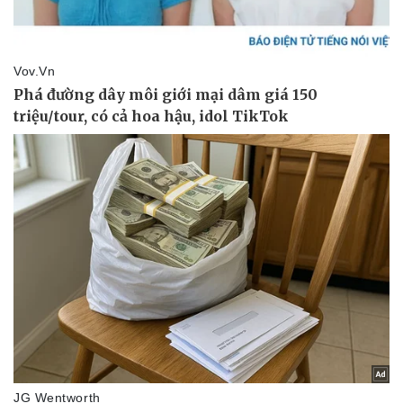
Vụ án
Vũ khí
Tin nóng
Việt Nam
Tư vấn luật
Phân tích