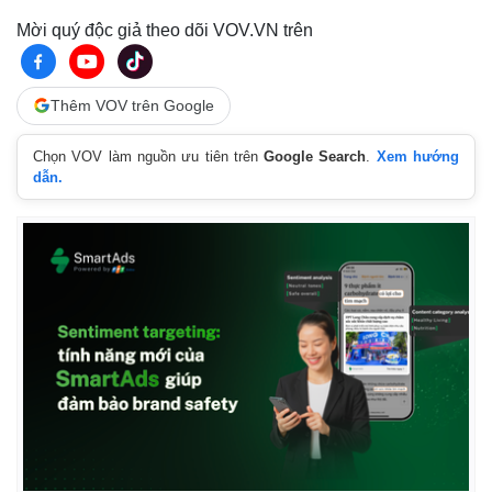
Giá cà phê
Mời quý độc giả theo dõi VOV.VN trên
Thêm VOV trên Google
Chọn VOV làm nguồn ưu tiên trên
Google Search
.
Xem hướng
dẫn.