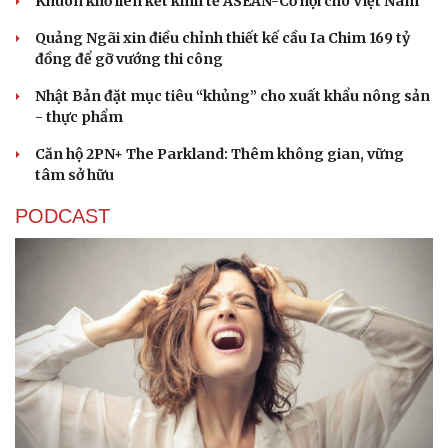
Khuôn khổ liên kết kinh tế ASEAN-Cơ hội cho Việt Nam
Quảng Ngãi xin điều chỉnh thiết kế cầu Ia Chim 169 tỷ
đồng để gỡ vướng thi công
Nhật Bản đặt mục tiêu “khủng” cho xuất khẩu nông sản
- thực phẩm
Căn hộ 2PN+ The Parkland: Thêm không gian, vững
tâm sở hữu
PODCAST