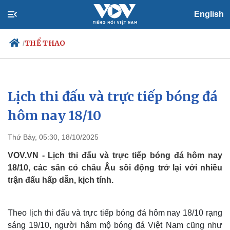
English
THỂ THAO
/
Lịch thi đấu và trực tiếp bóng đá
Chính trị
Xã hội
Đảng
Tin 24h
hôm nay 18/10
Tổ chức nhân sự
Dự báo thời tiết
Quốc hội
Giáo dục
Thứ Bảy, 05:30, 18/10/2025
Nhận diện sự thật
Dấu ấn VOV
Việc làm
VOV.VN - Lịch thi đấu và trực tiếp bóng đá hôm nay
Biển đảo
18/10, các sân cỏ châu Âu sôi động trở lại với nhiều
trận đấu hấp dẫn, kịch tính.
Theo lịch thi đấu và trực tiếp bóng đá hôm nay 18/10 rạng
sáng 19/10, người hâm mộ bóng đá Việt Nam cũng như