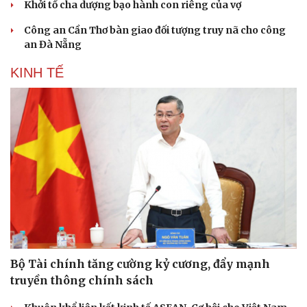
Khởi tố cha dượng bạo hành con riêng của vợ
Công an Cần Thơ bàn giao đối tượng truy nã cho công
an Đà Nẵng
KINH TẾ
Bộ Tài chính tăng cường kỷ cương, đẩy mạnh
truyền thông chính sách
Cải chính