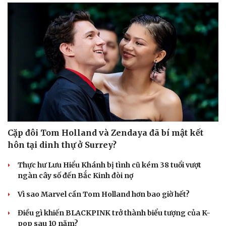
Cặp đôi Tom Holland và Zendaya đã bí mật kết
hôn tại dinh thự ở Surrey?
Văn hóa
Giải trí
Sân khấu - Điện ảnh
Nghệ sĩ
Thực hư Lưu Hiểu Khánh bị tình cũ kém 38 tuổi vượt
Văn học
Thời trang
ngàn cây số đến Bắc Kinh đòi nợ
Âm nhạc
Sao Việt
Vì sao Marvel cần Tom Holland hơn bao giờ hết?
Di sản
Điều gì khiến BLACKPINK trở thành biểu tượng của K-
pop sau 10 năm?