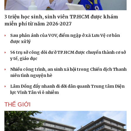
3 triệu học sinh, sinh viên TP.HCM được khám
miễn phí từ năm 2026-2027
Sau phản ánh của VOV, điểm ngập ở xã Lưu Vệ cơ bản
được xử lý
56 trụ sở công dôi dư ở TP.HCM được chuyển thành cơ sở
y tế, giáo dục
Nhiều công trình, an sinh xã hội trong Chiến dịch Thanh
niên tình nguyện hè
Lâm Đồng đẩy nhanh di dời dân quanh Trung tâm Điện
lực Vĩnh Tân vì ô nhiễm
Du lịch
Podcast
THẾ GIỚI
Tư vấn
Câu chuyện thời sự
Săn Tour
Đọc truyện đêm khuya
check-in
Cửa sổ tình yêu
Kể chuyện cho bé