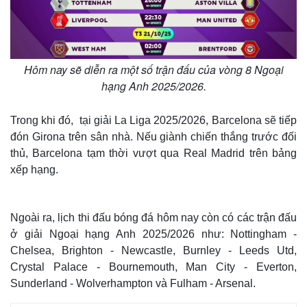
Hôm nay sẽ diễn ra một số trận đấu của vòng 8 Ngoại
hạng Anh 2025/2026.
Trong khi đó, tại giải La Liga 2025/2026, Barcelona sẽ tiếp
đón Girona trên sân nhà. Nếu giành chiến thắng trước đối
thủ, Barcelona tạm thời vượt qua Real Madrid trên bảng
xếp hạng.
Ngoài ra, lịch thi đấu bóng đá hôm nay còn có các trận đấu
ở giải Ngoại hạng Anh 2025/2026 như: Nottingham -
Chelsea, Brighton - Newcastle, Burnley - Leeds Utd,
Crystal Palace - Bournemouth, Man City - Everton,
Sunderland - Wolverhampton và Fulham - Arsenal.