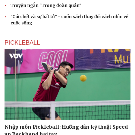
Truyện ngắn "Trong đoàn quân"
"Cái chết và sự bất tử" - cuốn sách thay đổi cách nhìn về
cuộc sống
PICKLEBALL
Nhập môn Pickleball: Hướng dẫn kỹ thuật Speed
up Backhand hai tay