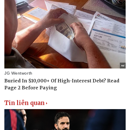
Tin liên quan