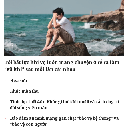
Tôi bất lực khi vợ luôn mang chuyện ở rể ra làm
"vũ khí" sau mỗi lần cãi nhau
Hoa sữa
Khúc mùa thu
Tình dục tuổi 40+: Khác gì tuổi đôi mươi và cách duy trì
đời sống viên mãn
Bảo đảm an ninh mạng gắn chặt "bảo vệ hệ thống" và
"bảo vệ con người"