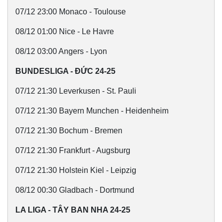
07/12 23:00 Monaco - Toulouse
08/12 01:00 Nice - Le Havre
08/12 03:00 Angers - Lyon
BUNDESLIGA - ĐỨC 24-25
07/12 21:30 Leverkusen - St. Pauli
07/12 21:30 Bayern Munchen - Heidenheim
07/12 21:30 Bochum - Bremen
07/12 21:30 Frankfurt - Augsburg
07/12 21:30 Holstein Kiel - Leipzig
08/12 00:30 Gladbach - Dortmund
LA LIGA - TÂY BAN NHA 24-25