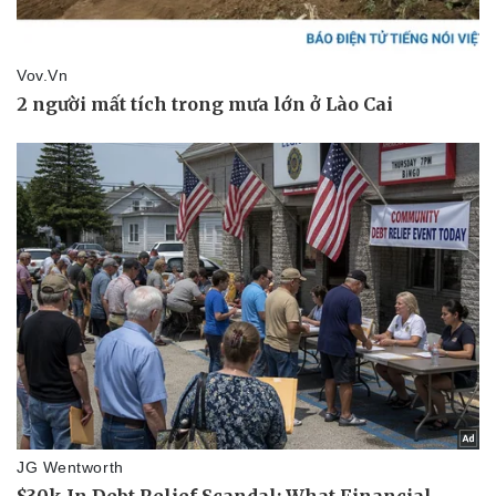
Pháp luật
Quân sự - Quốc phòng
Vụ án
Vũ khí