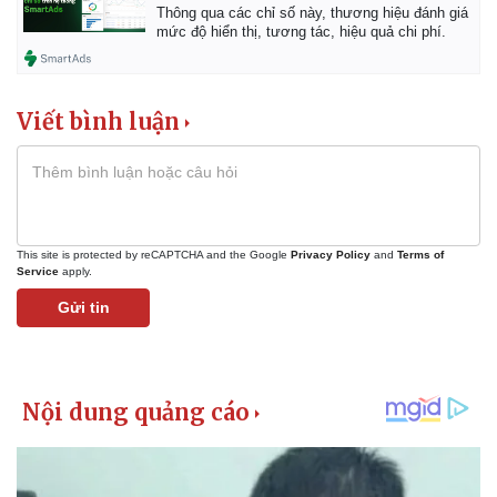
Thông qua các chỉ số này, thương hiệu đánh giá
mức độ hiển thị, tương tác, hiệu quả chi phí.
Viết bình luận
This site is protected by reCAPTCHA and the Google
Privacy Policy
and
Terms of
Service
apply.
Gửi tin
Kinh tế
Thị trường
Bất động sản
Giá vàng
Khởi nghiệp
Tiêu dùng
Tỷ giá
Chứng khoán