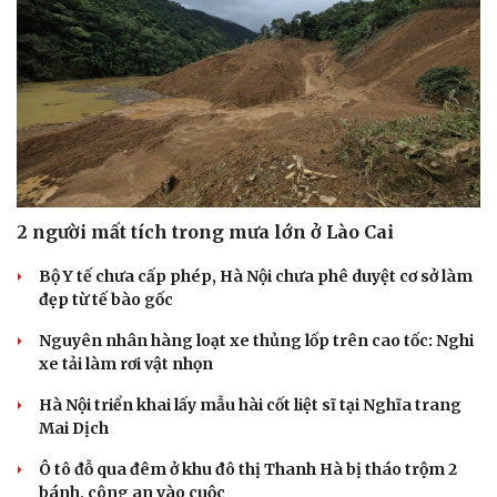
2 người mất tích trong mưa lớn ở Lào Cai
Bộ Y tế chưa cấp phép, Hà Nội chưa phê duyệt cơ sở làm
Văn hóa
Giải trí
đẹp từ tế bào gốc
Sân khấu - Điện ảnh
Nghệ sĩ
Nguyên nhân hàng loạt xe thủng lốp trên cao tốc: Nghi
Văn học
Thời trang
xe tải làm rơi vật nhọn
Âm nhạc
Sao Việt
Di sản
Hà Nội triển khai lấy mẫu hài cốt liệt sĩ tại Nghĩa trang
Mai Dịch
Ô tô đỗ qua đêm ở khu đô thị Thanh Hà bị tháo trộm 2
bánh, công an vào cuộc