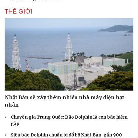
THẾ GIỚI
Nhật Bản sẽ xây thêm nhiều nhà máy điện hạt
nhân
Chuyên gia Trung Quốc: Bão Dolphin là cơn bão hiếm
gặp
Siêu bão Dolphin chuẩn bị đổ bộ Nhật Bản, gần 900