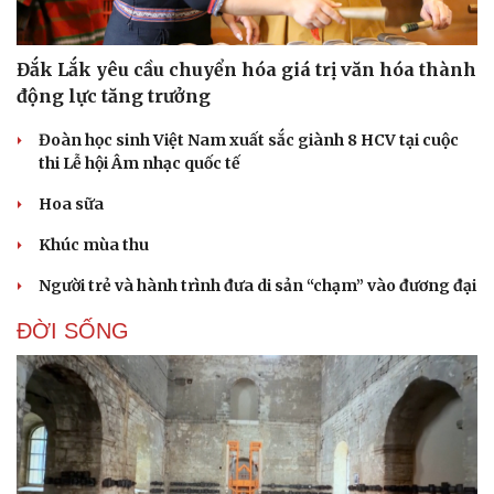
Đắk Lắk yêu cầu chuyển hóa giá trị văn hóa thành
Doanh nghiệp
Công nghệ
động lực tăng trưởng
Thông tin doanh nghiệp
Sành điệu
Doanh nghiệp 24h
Tin Công nghệ
Đoàn học sinh Việt Nam xuất sắc giành 8 HCV tại cuộc
Doanh nhân
Trải nghiệm
thi Lễ hội Âm nhạc quốc tế
Vì cộng đồng
Chuyển đổi số
Hoa sữa
Khúc mùa thu
Người trẻ và hành trình đưa di sản “chạm” vào đương đại
ĐỜI SỐNG