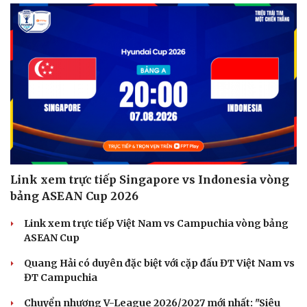
Link xem trực tiếp Singapore vs Indonesia vòng
bảng ASEAN Cup 2026
Link xem trực tiếp Việt Nam vs Campuchia vòng bảng
ASEAN Cup
Quang Hải có duyên đặc biệt với cặp đấu ĐT Việt Nam vs
ĐT Campuchia
Chuyển nhượng V-League 2026/2027 mới nhất: "Siêu