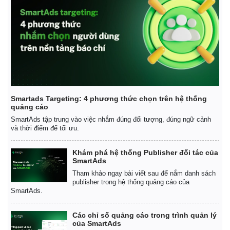
Smartads Targeting: 4 phương thức chọn trên hệ thống
quảng cáo
SmartAds tập trung vào việc nhắm đúng đối tượng, đúng ngữ cảnh
và thời điểm để tối ưu.
Khám phá hệ thống Publisher đối tác của
SmartAds
Tham khảo ngay bài viết sau để nắm danh sách
publisher trong hệ thống quảng cáo của
SmartAds.
Các chỉ số quảng cáo trong trình quản lý
của SmartAds