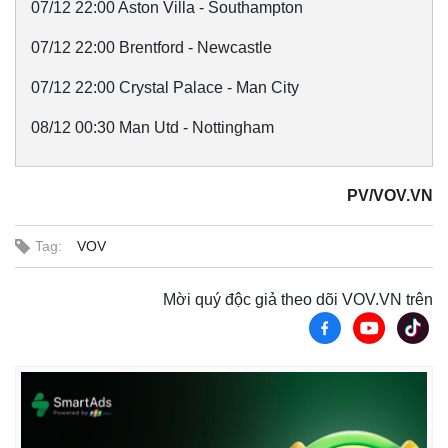
07/12 22:00 Aston Villa - Southampton
07/12 22:00 Brentford - Newcastle
07/12 22:00 Crystal Palace - Man City
08/12 00:30 Man Utd - Nottingham
PV/VOV.VN
Tag:
VOV
Mời quý độc giả theo dõi VOV.VN trên