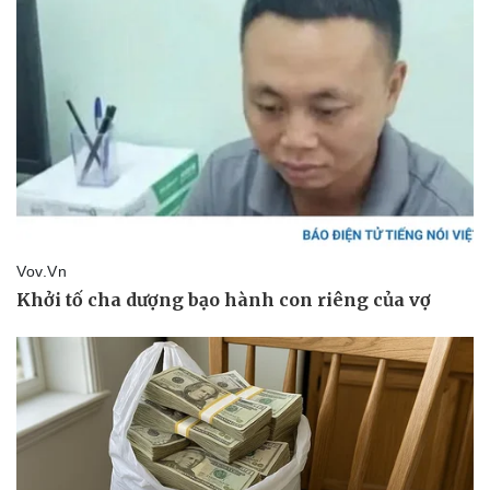
Giá cà phê